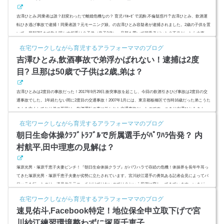
吉澤ひとみ,同乗者は誰？顔変わったで離婚危機なの？ 育児ﾉｲﾛｰｾﾞで泥酔,不倫疑惑ｱﾘ？吉澤ひとみ、飲酒運
転ひき逃げ事故で逮捕！同乗者誰？元モーニング娘。の吉澤ひとみ容疑者が逮捕されました。2歳の子供を置
いて、早朝7時まで飲み明かす相手は？子供（息子2歳）、旦那を置いて同乗者がいた？不倫だったら大事
よ。酔わずにいわれない事務所とモーニング娘。メンバーへの不満?家庭内崩壊で育児ノイローゼ?離婚なん
在宅ワークしながら育児するアラフォーママのブログ
てことにならないよね？ (adsbygoogle = window.adsbygoogle || ).push({ google_ad_client: "ca-pub-...
吉澤ひとみ,飲酒事故で弟浮かばれない！逮捕は2度
目? 旦那は50歳で子供は2歳,弟は？
吉澤ひとみは2度目の事故だった！2017年9月29日,衝突事故を起こし、今回の飲酒引きひげ事故は2度目の交
通事故でした。1年経たない間に2度目の交通事故！2007年1月には、東京都板橋区で当時16歳だった弟こうた
さんを亡くしており弟の死因は、飲酒運転の車に引かれた交通事故だったのです。つまり吉澤ひとみさん
は、飲酒運転で大事な家族を失った遺族側の人間だったのです。それなのになぜ？今回は飲酒事故にひき逃
在宅ワークしながら育児するアラフォーママのブログ
げ容疑も加わっており罪は重大です。元モーニング娘。の中でも中澤裕子さんに次ぐ姉貴的キャラで人気だ
朝日生命体操ｸﾗﾌﾞﾄﾗﾌﾞﾙで所属選手がﾊﾟﾜﾊﾗ告発？ 内
った吉澤ひとみさん...
村航平,田中理恵の見解は？
塚原光男・塚原千恵子夫妻ピンチ！『朝日生命体操クラブ』がパワハラで存続の危機！体操界を長年牛耳っ
てきた塚原光男・塚原千恵子夫妻が劣勢に立たされています。宮川紗江選手の勇気ある記者会見によってパ
ワハラを行ったのは、速見佑斗元コーチだけではないのでは？という風潮に変わってきています。いまが
『プレスリリース』と一部、テレビカメラの前で話した音声データ公開のみできちんと夫婦揃って記者会見
在宅ワークしながら育児するアラフォーママのブログ
など行っていない塚原夫婦。『全部ウソ』から一転『平謝り』に転じた舞台裏とは？朝日生命体操クラブ元
速見佑斗,Facebook特定！地位保全申立取下げで宮
所属選手たちが塚原...
川紗江練習環境整わずに塚原千恵子...