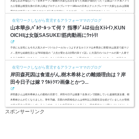
大坂なおみ半端ないっ！全米オープン優勝の大坂なおみを育てた両親が強烈だった！父親はハイチ系アメリ
カ人母親は根室出身の日本人姉はプロテニスプレーヤー180cmの日本人テニスプレーヤー大坂なおみは国籍
選択中で猶予はあと2年？フロリダ出身の半端ないテニスプレーヤーに大注目です！ (adsbygoogle = window.a
dsbygoogle || ).push({ google_ad_client: "ca-pub-4735429620646332", enable_page_level_ads: true });スポンサーリ
在宅ワークしながら育児するアラフォーママのブログ
ンク(adsbygoogle = window.adsbygoogle || ).push({});(adsbygo...
山本華歩,ﾊﾟﾙｸｰﾙって何？ 指導ｼﾞﾑは仙台Xﾄﾚｲﾝ,KUN
OICHIは女版SASUKE!筋肉動画にｳｯﾄﾘ!
子供にも女性にも今大人気スポーツ!パルクール!カッコよすぎるカリスマ山本華歩に密着!夫は真逆で超マジ
メ…意外な結婚生活とは?9/10放送の『人生が変わる1分間の深イイ話』に大流行のパルクールの第一人者で
ある山本華歩（やまもと・はなほ）さんが出演されます。wiki風プロフィールは？パルクールって何？クー
ルな筋肉画像アリ？旦那は真面目って本当？指導ジム教室SENDAI X TRAINのコーチ料金はいくら？ (ads
在宅ワークしながら育児するアラフォーママのブログ
bygoogle = window.adsbygoogle || ).push({ google_ad_client: "ca-pub-4735429620646332", ...
岸田森死因は食道がん,樹木希林との離婚理由は？岸
田今日子は嫁？ｳﾙﾄﾗﾏﾝ画像とかつ...
岸田森さんは樹木希林さんの最初の旦那で、岸田今日子は後妻？全身ガンで闘病していた超個性派女優、樹
木希林さんが亡くなりました。享年75歳。旦那の内田裕也さんは40年以上別居生活を続けていましたが突然
の嫁の死去に呆然としているようです。そんな内田裕也さんを支えた、樹木希林さんは実はバツイチだった
スポンサーリンク
のです。最初の結婚相手は、岸田森（きしだ・しん）さんという俳優で、結婚生活はわずか4年でした。死因
や、岸田今日子さんとの関係、ウルトラマンとかつらについても調べてみました。 (adsbygoogle = window.ad
sbygoogle...