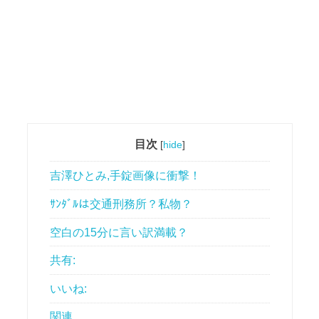
目次
[
hide
]
吉澤ひとみ,手錠画像に衝撃！
ｻﾝﾀﾞﾙは交通刑務所？私物？
空白の15分に言い訳満載？
共有:
いいね:
関連