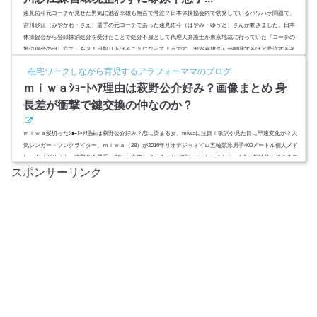
速見佑斗元コーチが見せた男気に池谷幸雄も無言で号泣？日本体操協会内で勃発しているパワハラ問題で、
宮川紗江（みやかわ・さえ）選手の元コーチであった速見佑斗（はやみ・ゆうと）さんが動きました。日本
体操協会から登録抹消処分を受けたことで処分不服として代理人弁護士が東京地裁に行っていた『コーチの
地位保全の申し立て』を３１日取り下げることになってようです。池谷幸雄さんが嗚咽するほど号泣するそ
の内容とは？宮川紗江・速見佑斗のコンビ復活に近づいたのか？一段と遠のいたのか？ (adsbygoogle = windo
在宅ワークしながら育児するアラフォーママのブログ
w.adsbygoo...
ｍｉｗａｼｮｰﾄﾍｱ理由は萩野公介好み？画像まとめ 身
長差が衝撃で鍵交換の仲なのか？
ｍｉｗａ髪切ったｼｮｰﾄﾍｱ理由は萩野公介好み？恋に染まる女、miwaに注目！歌詞や見た目に早速変化か？人
気シンガー・ソングライター、ｍｉｗａ（28）が2016年リオデジャネイロ五輪競泳男子400メートル個人メド
レー金メダリスト、萩野公介選手（24）と交際していることが明らかになりました。4歳の年齢差を超える二
スポンサーリンク
人の馴れ初めは高梨沙羅？ (adsbygoogle = window.adsbygoogle || ).push({ google_ad_client: "ca-pub-4735429620
646332", enable_page_level_ads: true });スポンサーリンク(adsbygo...