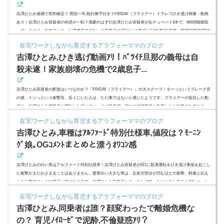
吉澤ひとみ逮捕で実刑確定？ 懲役一年,執行猶予付き？FRIDAY（フライデー）ドラレコひき逃げ画像・動画
あり！吉澤ひとみ容疑者の供述が一転？酒豪のはずの吉澤ひとみ容疑者が缶チューハイ3本で、6時間睡眠取
っているのに、血中アルコール濃度高すぎない？基準値の4倍以上の数値は日本酒3合程度。睡眠時間6時間で
缶チューハイ1本相当のアルコール成分が体内で消化吸収されると考えると缶チューハイで換算すると、合計
在宅ワークしながら育児するアラフォーママのブログ
缶チューハイ6本分相当を吉澤ひとみ容疑者が摂取したことになるはずですが。。。吉澤ひとみ容疑者がモー
吉澤ひとみ,ひき逃げ動画ｱﾘ！ﾊﾞﾂｲﾁ旦那の義母は自
ニング娘。時代...
殺未遂！家族崩壊の危機で2歳息子...
吉澤ひとみ容疑者の釈放はいつなのか？『FRIDAY（フライデー）』の大スクープ！キーっというブレーク音
の後、ドンっという衝撃音。近くにいた人は、ただ事ではないと感じたようです。フライデーが提供した動
画は、吉澤ひとみ容疑者が運転したアルファードが時速40～50キロで被害者と衝突したと計算されており、
ブレーキがかかる前は60キロ程度は出ていたのではないかと言われています。朝の7時、交通量はまだまばら
在宅ワークしながら育児するアラフォーママのブログ
で、すぐに停車して応急救護が出来ないほど道路は混みあってもいません。飲酒量、缶酎ハイ3本の矛盾もあ
吉澤ひとみ,車種はｱﾙﾌｧｰﾄﾞ特別仕様車,値段は？ﾓｰﾆﾝ
りますし、吉澤...
ｸﾞ娘｡OGｺﾒﾝﾄまとめと漂うｵﾜｺﾝ感
吉澤ひとみの白い車はアルファード特別仕様車！吉澤ひとみ容疑者が6日に飲酒運転＆ひき逃げ事故を起こし
た衝撃がまだおさまることはありません。愛車白い大きな車は、左前方部分が凹むほどの衝撃。軽傷と伝え
られる男女のケガの様子が気になります。吉澤ひとみ容疑者とモーニング娘。をけん引してきたOGメンバー
が、重い口を開き始めました。特に、事故当日、吉澤ひとみ容疑者の欠席理由も知らされないまま単独でイ
在宅ワークしながら育児するアラフォーママのブログ
ベント出演した保田圭さんや同期である辻希美さんなどのコメントや様子は？コレで、OG全員でのイベント
吉澤ひとみ,同乗者は誰？顔変わったで離婚危機な
も消滅、OGメンバ...
の？ 育児ﾉｲﾛｰｾﾞで泥酔,不倫疑惑ｱﾘ？