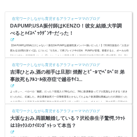
在宅ワークしながら育児するアラフォーママのブログ
DAPUMP,USA振付師はKENZO！彼女,結婚,大学調
べるとﾊｲｽﾍﾟｯｸﾀﾞﾝｻｰだった！
【DA PUMPはISSAだけじゃない！新生DA PUMPは超個性派メンバー揃いだった！】7月30日放送の『人生が
変わる1分間の深イイ話』についに「U.S.A.」で再ブレイク中のDA PUMPが登場。密着すると、ボーカルIS
SAだけでない超個性派メンバー揃いということが発覚？早くも2018年紅白歌合戦出場と呼び声高いDA PU
MPについて調べてみました。スポンサーリンク(adsbygoogle = window.adsbygoogle || ).push({});(adsbygoogle
在宅ワークしながら育児するアラフォーママのブログ
= window.adsbygoogle || ).push({});DAPUMP,USA振付師はKENZO！もはや、社会現象ともなりつつ『U.S.A.』
吉澤ひとみ,酒の相手は旦那! 焼酎とﾋﾞｰﾙでﾍﾞﾛﾍﾞﾛ! 弟
ブルゾンちえみ...
事故死もｱﾙｺｰﾙ依存症で越谷ｻｲｺ...
よっすぃ～、ベロベロ「酩酊」だった？現場入り7時なのに、7時に飲酒事故ってプロ意識なさすぎる！好き
だったのに、幻滅した。弟交通事故死で一日警察署長とかもしてたよね？飲酒運転撲滅はただの演技だった
の？吉澤ひとみ容疑者の飲酒運転事故の直前の様子が徐々に明らかになってきました。酒の相手は旦那で自
宅で飲んでいた？飲酒量は？ (adsbygoogle = window.adsbygoogle || ).push({ google_ad_client: "ca-pub-47354296
在宅ワークしながら育児するアラフォーママのブログ
20646332", enable_page_level_ads: true });スポンサーリンク(adsbygo...
大坂なおみ,両親離婚している？沢松奈生子驚愕,ﾗｹｯﾄ
はﾖﾈｯｸｽのﾅｲﾛﾝｶﾞｯﾄって本当？