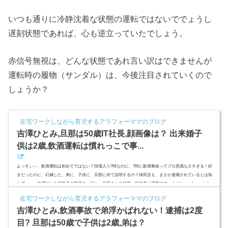
いつも通りに冷静沈着な状態の運転ではないででょうし
遅刻状態であれば、心も逆立っていたでしょう。
赤信号無視は、どんな状態であれ言い訳はできませんが
運転時の履物（サンダル）は、今後注目されていくので
しょうか？
在宅ワークしながら育児するアラフォーママのブログ
吉澤ひとみ,旦那は50歳IT社長,顔画像は？ 出来婚子
供は2歳,飲酒運転は慣れっこで事...
よっすぃ～、飲酒運転は初めてではない？現場入り7時なのに、7時に飲酒事故ってプロ意識なさすぎる！好
きだったのに、幻滅した。弟に、子供に、旦那に何て説明するの？保田圭も、まさか逮捕されているとは知
らず、、、吉澤ひとみ容疑者の怒涛の一日と、旦那さんの経歴、顔画像と調査です。 (adsbygoogle = window.
adsbygoogle || ).push({ google_ad_client: "ca-pub-4735429620646332", enable_page_level_ads: true });スポンサー
在宅ワークしながら育児するアラフォーママのブログ
リンク(adsbygoogle = window.adsbygoogle || ).push({});(adsby...
吉澤ひとみ,飲酒事故で弟浮かばれない！逮捕は2度
目? 旦那は50歳で子供は2歳,弟は？