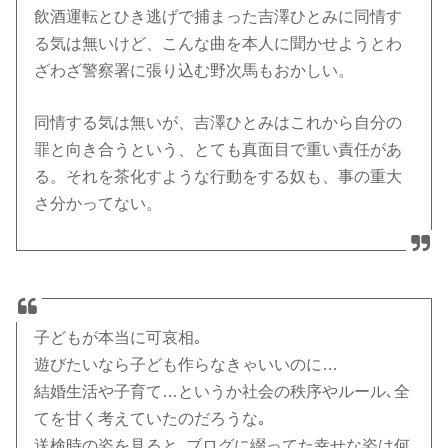
飲酒運転とひき逃げで捕まった吉澤ひとみに同情す
る気は無いけど、こんな曲を本人に聞かせようとわ
ざわざ警察署に張り込む野次馬もおかしい。
同情する気は無いが、吉澤ひとみはこれから自分の
罪と向き合うという、とても真面目で重い責任があ
る。それを茶化すような行動をする奴も、事の重大
さ分かってない。
子どもが本当に可哀相｡
遊びたいなら子ども作らなきゃいいのに…
結婚生活や子育て…というか社会の秩序やルール､全
てを甘く考えていたのだろうな｡
送検時の姿を見ると､ブログに綴ってた幸せな姿は何