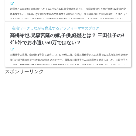
吉澤ひとみは2度目の事故だった！2017年9月29日,衝突事故を起こし、今回の飲酒引きひげ事故は2度目の交
通事故でした。1年経たない間に2度目の交通事故！2007年1月には、東京都板橋区で当時16歳だった弟こうた
さんを亡くしており弟の死因は、飲酒運転の車に引かれた交通事故だったのです。つまり吉澤ひとみさん
は、飲酒運転で大事な家族を失った遺族側の人間だったのです。それなのになぜ？今回は飲酒事故にひき逃
在宅ワークしながら育児するアラフォーママのブログ
げ容疑も加わっており罪は重大です。元モーニング娘。の中でも中澤裕子さんに次ぐ姉貴的キャラで人気だ
高橋祐也,兄森宮隆の嫁,子供,経歴とは？ 三田佳子のﾈ
った吉澤ひとみさん...
ｸﾞﾚｸﾄでお小遣い50万ではない？
三田佳子の長男、森宮隆は子育て成功している？9月11日、女優三田佳子さんの次男である高橋祐也容疑者が
覚〇い剤使用の容疑で4度目の逮捕をされた件で、母親の三田佳子さんは謝罪文を発表しました。三田佳子さ
んには、高橋祐也容疑者の他に5歳年上の俳優である兄がいます。兄の名前は、森宮隆（もりみや・りゅう）
スポンサーリンク
さん。本名である『高橋』も母親の『三田』も使わず、森宮隆（もりみや・りゅう）という芸名で俳優業に
邁進している兄は、弟の高橋祐也とは違い、ネグレクト育児だった？甘やかされずに育ち、お小遣い50万円
ももらっていな...