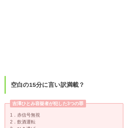
空白の15分に言い訳満載？
吉澤ひとみ容疑者が犯した3つの罪
1．赤信号無視
2．飲酒運転