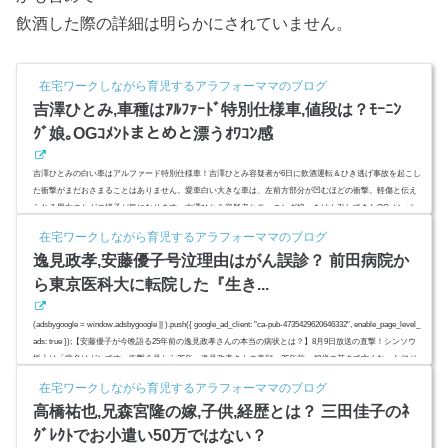
飲酒した際の詳細は明らかにされていません。
在宅ワークしながら育児するアラフォーママのブログ
吉澤ひとみ,車種はｱﾙﾌｧｰﾄﾞ特別仕様車,値段は？ﾓｰﾆﾝ
ｸﾞ娘｡OGｺﾒﾝﾄまとめと漂うｵﾜｺﾝ感
吉澤ひとみの白い車はアルファード特別仕様車！吉澤ひとみ容疑者が6日に飲酒運転＆ひき逃げ事故を起こし
た衝撃がまだおさまることはありません。愛車白い大きな車は、左前方部分が凹むほどの衝撃。軽傷と伝え
られる男女のケガの様子が気になります。吉澤ひとみ容疑者とモーニング娘。をけん引してきたOGメンバー
が、重い口を開き始めました。特に、事故当日、吉澤ひとみ容疑者の欠席理由も知らされないまま単独でイ
在宅ワークしながら育児するアラフォーママのブログ
ベント出演した保田圭さんや同期である辻希美さんなどのコメントや様子は？コレで、OG全員でのイベント
逸見政孝,安藤優子号泣理由はがん誤診？ 前田病院か
も消滅、OGメンバ...
ら東京医科大に転院した『生き...
(adsbygoogle = window.adsbygoogle || ).push({ google_ad_client: "ca-pub-4735429620646332", enable_page_level_
ads: true });【安藤優子が今晩語る25年前の逸見政孝さんの本当の病状とは？】8月9日放送の直撃！シンソウ
坂上は「病名はガンです」衝撃会見から25年…逸見政孝さんの素顔。25年前、48歳の若さで亡くなったフジ
テレビ出身でフリーアナウンサーの逸見政孝さんを偲んで、安藤優子さんが思い慕った13歳年上の同僚で先
在宅ワークしながら育児するアラフォーママのブログ
輩で『育ての親』を語ります。2度のがん手術、早期がんと診断され...
高橋祐也,兄森宮隆の嫁,子供,経歴とは？ 三田佳子のﾈ
ｸﾞﾚｸﾄでお小遣い50万ではない？