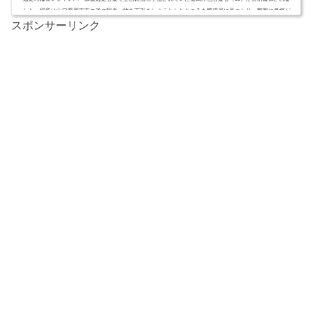
した。場所は山口県周南市の道の駅食べ物を万引きしようとしたところを警備員に見つかり、警察に身柄が
スポンサーリンク
引き渡されたようです。道の駅はどこ？金に困っていた？支援者はいたのか？逃走経路と交通手段は？ (adsb
ygoogle = window.adsbygoogle || ).push({ google_ad_client: "ca-pub-4735429620646332", ...