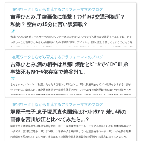
在宅ワークしながら育児するアラフォーママのブログ
吉澤ひとみ,手錠画像に衝撃！ｻﾝﾀﾞﾙは交通刑務所？
私物？ 空白の15分に言い訳満載？
吉澤ひとみ,移送時ノースリーブの白いワンピースにみすぼらしいサンダル履きが話題元モーニング娘。のよ
っすぃ～こと吉澤ひとみさんが逮捕されたのは9月6日7時。アイドルとは清く正しく美しくというのはもう過
去の幻想なのでしょうか。一世風靡したミーニング娘。OGは仕事が入っていた日にビールや焼酎など缶の酒
を3本飲んだとのこと。それなのに、飲酒運転の基準値の4倍を超すアルコール量が検出されています。いつ
在宅ワークしながら育児するアラフォーママのブログ
まで飲んでいたの？自宅で旦那と飲んでいたは本当？寝坊して赤信号無視のだらしなさ露呈と遅刻理由とひ
吉澤ひとみ,酒の相手は旦那! 焼酎とﾋﾞｰﾙでﾍﾞﾛﾍﾞﾛ! 弟
き逃げ理由の呆...
事故死もｱﾙｺｰﾙ依存症で越谷ｻｲｺ...
よっすぃ～、ベロベロ「酩酊」だった？現場入り7時なのに、7時に飲酒事故ってプロ意識なさすぎる！好き
だったのに、幻滅した。弟交通事故死で一日警察署長とかもしてたよね？飲酒運転撲滅はただの演技だった
の？吉澤ひとみ容疑者の飲酒運転事故の直前の様子が徐々に明らかになってきました。酒の相手は旦那で自
宅で飲んでいた？飲酒量は？ (adsbygoogle = window.adsbygoogle || ).push({ google_ad_client: "ca-pub-47354296
在宅ワークしながら育児するアラフォーママのブログ
20646332", enable_page_level_ads: true });スポンサーリンク(adsbygo...
塚原千恵子,息子塚原直也国籍はｵｰｽﾄﾗﾘｱ？ 若い頃の
画像を宮川紗江と比べてみたら,,,？
塚原千恵子本部長の夫は塚原光男なのに、息子・塚原直也はオーストラリア人の謎！いま日本体操協会がピ
ンチです。宮川紗江選手（18）が10歳、小学校の頃より師事していた速見佑斗コーチ（34）への心酔が騒動
の発端かと思われていましたが、事実はもっと闇部会日本体操協会の派閥争いの見方になってきました。