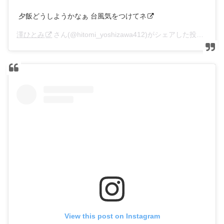
夕飯どうしようかなぁ 台風気をつけてネ
澤ひとみ
さん(@hitomi_yoshizawa412)がシェアした投稿 –
20
View this post on Instagram