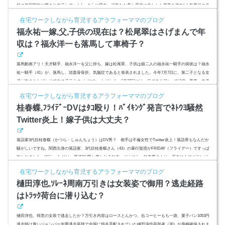
娘の強烈家族に囲まれ生活していた! さらに盟友・川島なお美と最後に交わした言葉を激白! 人気番組の名
司会者の気になる現在を爆報するようです。同じくパネリストとして出演していた、盟友・川島なお美さん
在宅ワークしながら育児するアラフォーママのブログ
との関係は？バツイチで複雑な家族構成？ 嫁や息子、息子はどんな人？「木ヘンにホワイト」あるいは広
福永祐一嫁,父,子供の現在は？松尾翠はさげまんで年
島の中条きよ...
収は？福永洋一も落馬して車椅子？
落馬動画アリ！天才騎手、福永洋一を父に持ち、嫁は松尾翠、子供は娘二人の福永祐一騎手の病状は？福永
祐一騎手（41）が、落馬し、頭蓋骨骨折、気脳症であると発表されました。今年7月7日に、第二子となる女
児が生まれたばかりで女の子二人のパパになったばかり。6月27日には、ワグネリアン（牡3歳、栗東・友道
康夫厩舎）に騎乗し、自身19度目の挑戦で、天才と言われた元騎手で父の福永洋一さんも果たせなかった悲
在宅ワークしながら育児するアラフォーママのブログ
願のダービー初制覇を達成したばかり。妻は元フジテレビアナウンサーの松尾翠さん（34）。 (adsbygoogle
桂春蝶,ﾌﾗｲﾃﾞｰDVはﾀｺ殴り！ﾊﾞｲｷﾝｸﾞ発言でﾈﾄｳﾖ騒然
= window.ad...
Twitter炎上！嫁子供は大丈夫？
落語家3代目桂春蝶（かつら・しゅんちょう）はDV男？ 相手は不倫女性でTwitter炎上！落語界もなんだか
騒がしいですね。関西出身の落語家、3代目桂春蝶さん（43）の暴行疑惑がFRIDAY（フライデー）ですっぱ
抜かれました。Wikipediaには、早速DV男と書かれる始末。どうやら、桂春蝶さんは、過去にもフジテレビ
『バイキング』で我が国の貧困問題について持論を引っ提げ、コメンテーター陣に論破された経験があり、
在宅ワークしながら育児するアラフォーママのブログ
さの際のTwitter炎上は問題になっていました。3代目桂春蝶さんとは、どのような人なのでしょうか？FRIDA
樋田淳也,ｿﾚｰﾈ周南万引きは女装姿で御用？逃走経路
YのDV問題記事とは...
はﾄﾗｯｸ荷台に潜り込む？
樋田淳也、得意の女装で逃走したか？万引き内容はロースとんかつ、缶コーヒーもち一袋、菓子パン1053円
逃走時は青いジャンパー加重逃走容疑で全国に指名手配されていた樋田淳也容疑者（30）が身柄確保されま