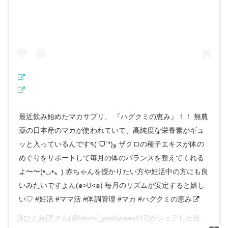
最近飲み始めたマカサプリ、 『ハグクミの恵み』！！ 無農
薬の日本産のマカが使われていて、高純度な栄養素がギュ
ッと入っているんです٩(ˊᗜˋ*)و ザクロの種子エキスが体の
めぐりをサポートして毎月の体のバランスを整えてくれる
よ〜〜(•◡•〟) 赤ちゃんを授かりたい方や妊活中の方にも良
いみたいですよん(๑˃ꇴ˂๑) 毎月のリズムが安定すると嬉し
い♡ #妊活 #ママ活 #体調管理 #マカ #ハグクミの恵み
澤ひとみ
さん(@hitomi_yoshizawa412)がシェアした投稿 –
20