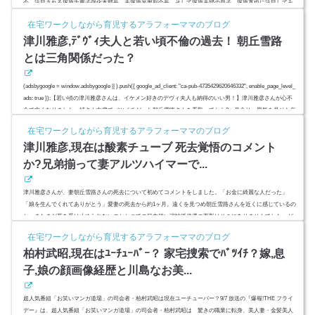
今、注目される塚原千恵子強化本部長、夫塚原光男副会長、そして塚原夫婦の息子、塚原直也に注目してみ
ると体操業界を牛耳る構図が見えてきた？日本人夫婦の息子が日本人じゃなく、オーストラリア人ってどう
在宅ワークしながら育児するアラフォーママのブログ
いうこと？ (ads...
津川雅彦,ﾃﾞｳﾞｨ夫人と若い頃不倫の過去！ 朝丘雪路
とは三角関係だった？
(adsbygoogle = window.adsbygoogle || ).push({ google_ad_client: "ca-pub-4735429620646332", enable_page_level_
ads: true });【若い頃の津川雅彦さんは、イケメン好きのデヴィ夫人も納得のいい男！】津川雅彦さんが心不
全で亡くなりました。姉さん女房でバツイチだった朝丘雪路さんを看取ってから3ヶ月余り。男気を見せた年
下イケメン俳優は、若い頃かなりのプレーボーイだったようです。デヴィ夫人も惚れた津川雅彦さんの若い
在宅ワークしながら育児するアラフォーママのブログ
頃の顔画像は？朝丘雪路さんとは三角関係だった？スポンサーリ...
津川雅彦,現在は酸素チューブ 死去覚悟のコメント
か?兄弟揃って妻アルツハイマーで...
津川雅彦さんが、妻朝丘雪路さんの死去について初めてコメントをしました。「お金に綺麗な人だった」
「娘を生んでくれてありがとう」愛妻の死去から約1ヶ月。遠くを見つめ朝丘雪路さんを近くに感じているの
か、またまだ死を受け止められないのかかつての目力鋭い演技派俳優の面影はそこにありませんでした。ど
こか気落ちしている、どこか精神的に危ういそんな印象を受けました。酸素チューブをつけての会見。津川
在宅ワークしながら育児するアラフォーママのブログ
雅彦さんの現在の状況は?病状悪化?妻を看取って自身の死去を悟ったのか?調べてみました。スポンサーリン
柏村武昭,現在はﾕｰﾁｭｰﾊﾞｰ？ 家宅捜索でﾊﾞﾂｲﾁ？嫁,息
ク(adsbygoogle = ...
子,娘の顔画像経歴と川島なお美...
超人気番組「お笑いマンガ道場」の司会者・柏村武昭は現在ユーチューバー？9/7 放送の『爆報!THE フライ
デー』は、超人気番組「お笑いマンガ道場」の司会者・柏村武昭は 驚きの職業に転身、美人妻・金髪美人