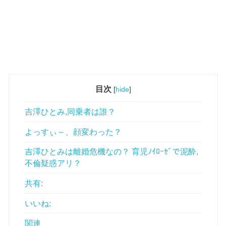
目次
[
hide
]
吉澤ひとみ,同乗者は誰？
よっすぃ～、顔変わった？
吉澤ひとみは離婚危機なの？ 育児ﾉｲﾛｰｾﾞで泥酔,
不倫疑惑アリ？
共有:
いいね:
関連