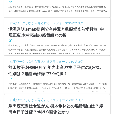
三田佳子の長男、森宮隆は子育て成功している？9月11日、女優三田佳子さんの次男である高橋祐也容疑者が
覚〇い剤使用の容疑で4度目の逮捕をされた件で、母親の三田佳子さんは謝罪文を発表しました。三田佳子さ
んには、高橋祐也容疑者の他に5歳年上の俳優である兄がいます。兄の名前は、森宮隆（もりみや・りゅう）
さん。本名である『高橋』も母親の『三田』も使わず、森宮隆（もりみや・りゅう）という芸名で俳優業に
在宅ワークしながら育児するアラフォーママのブログ
邁進している兄は、弟の高橋祐也とは違い、ネグレクト育児だった？甘やかされずに育ち、お小遣い50万円
滝沢秀明,smap批判で今井翼と亀裂埋まらず解散! 中
ももらっていな...
居正広,木村拓哉の残留組との折...
経営者ではなく、裏方プロデューサー！ジャニー喜多川社長の申し子、滝沢秀明に見る今後のジャニーズ事
務所の方針とは？突然の解散と、表舞台からの引退を発表した『タッキー＆翼』仲がいいのか、不仲なのか
ユニット内の方向性の違いなのか？今年3月のメニエール病再発でタッキー＆翼は活動休止していましたが、
2人組のデュオならではの微妙な空気感なのかそれともSMAP騒動で完全ジャニーズ事務所寄りになった滝沢
在宅ワークしながら育児するアラフォーママのブログ
秀明氏に方向性の被害を明確に感じたのか2人の36歳の解散後の方向性は全く明暗分かれる形になりそうで
前田敦子,妊娠6ｹ月？ 年内出産,ﾏﾏも？子供の顔やｴﾗ,
す。 (adsbygoo...
性別は？無計画妊娠でﾌｧﾝ幻滅？
前田敦子、妊娠画像アリ！前田敦子＆勝地涼,やっぱり出来婚だった！安定期迎えて発表したが、ファンは無
計画妊娠に幻滅か？突然の結婚に、『もしかしてデキ婚？』と噂され、週刊誌が二人の後追い取材をしてい
ましたがやっぱりか！の声多数です。気になるのは、あっちゃんは妊娠何ヶ月なのか？出産予定日は？事務
所の白々しい発表になぜいま？の声多数。あっちゃんの顔つきからみて、子供は女の子？男の子？あっちゃ
在宅ワークしながら育児するアラフォーママのブログ
ん似なのか気になる！ (adsbygoogle = window.adsbygoogle || ).push({ google_ad_client: "ca-pub-4...
岸田森死因は食道がん,樹木希林との離婚理由は？岸
田今日子は嫁？ｳﾙﾄﾗﾏﾝ画像とかつ...