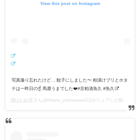
View this post on Instagram
写真撮り忘れたけど… 餃子にしました〜 粕漬けブリとホタ
テは一昨日の☝ 馬鹿うまでした❤️#京粕漬魚久 #魚久
澤ひとみ
さん(@hitomi_yoshizawa412)がシェアした投稿 –
20