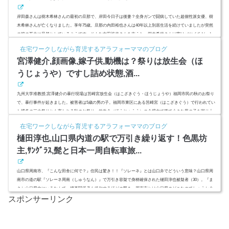
岸田森さんは樹木希林さんの最初の旦那で、岸田今日子は後妻？全身ガンで闘病していた超個性派女優、樹
木希林さんが亡くなりました。享年75歳。旦那の内田裕也さんは40年以上別居生活を続けていましたが突然
の嫁の死去に呆然としているようです。そんな内田裕也さんを支えた、樹木希林さんは実はバツイチだった
のです。最初の結婚相手は、岸田森（きしだ・しん）さんという俳優で、結婚生活はわずか4年でした。死因
在宅ワークしながら育児するアラフォーママのブログ
や、岸田今日子さんとの関係、ウルトラマンとかつらについても調べてみました。 (adsbygoogle = window.ad
宮澤健介,顔画像,嫁子供,動機は？祭りは放生会（ほ
sbygoogle...
うじょうや）ですし詰め状態,酒...
九州大学准教授,宮澤健介の暴行現場は筥崎宮放生会（はこざきぐう・ほうじょうや）福岡市民の秋のお祭り
で、暴行事件が起きました。被害者は5歳の男の子。福岡市東区にある筥崎宮（はこざきぐう）で行われてい
た博多の三大祭りとも言われる秋のお祭り、放生会（ほうじょうえ）の会場内で膝で小さな男の子を蹴り上
げたのです。宮澤健介容疑者の顔画像,Facebookアカウント、嫁子供,動機は？筥崎宮・放生会（ほうじょう
在宅ワークしながら育児するアラフォーママのブログ
え）はどんなお祭り？ (adsbygoogle = window.adsbygoogle || ).push({ google_ad_client: "ca-pub-...
樋田淳也,山口県内道の駅で万引き繰り返す！色黒坊
主,ｻﾝｸﾞﾗｽ,髭と日本一周自転車旅...
山口県周南市、『こんな田舎に何で？』住民は驚き！！『ソレーネ』とは山口弁でどういう意味？山口県周
南市の道の駅『ソレーネ周南（しゅうなん）』で万引き容疑で身柄確保された樋田淳也被疑者（30）。『ま
さか山口県内にいるなんて』捜査関係者も絶句するほどの驚き。周南市とは山口県のどこなのでしょうか？
スポンサーリンク
女装癖もあるという樋田淳也容疑者の逮捕時は、真っ黒に日焼けして、丸坊主、口ひげにサングラス姿で二
人組の日本一周の旅をしている風の『サイクル野郎』を演じていました。そこには警察官を欺くための綿密
な計画があったと...