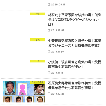
2020.09.13
TV
林家たま平家系図や結婚の噂！低身
長は父親譲似,ラグビーポジション
は?
2019.12.07
訃報
中曽根康弘家系図と息子や孫！墓場
までジャニーズと日航機墜落事故?
2019.11.29
TV
小沢健二現在画像と病気の噂！父親
顔画像や家系図が凄い！
2019.11.15
シンソウ坂上
石原慎太郎嫁画像や馴れ初め｜父親
母親弟息子たち家系図が衝撃！
2019.10.20