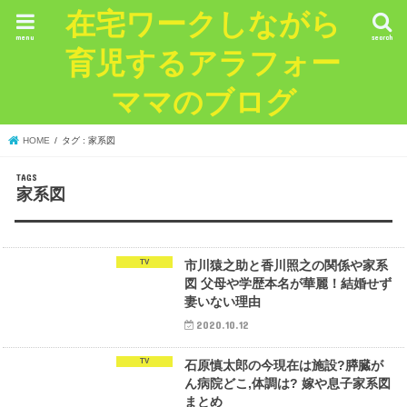
在宅ワークしながら
menu
search
育児するアラフォー
ママのブログ
HOME
タグ : 家系図
家系図
TV
市川猿之助と香川照之の関係や家系
図 父母や学歴本名が華麗！結婚せず
妻いない理由
2020.10.12
TV
石原慎太郎の今現在は施設?膵臓が
ん病院どこ,体調は? 嫁や息子家系図
まとめ