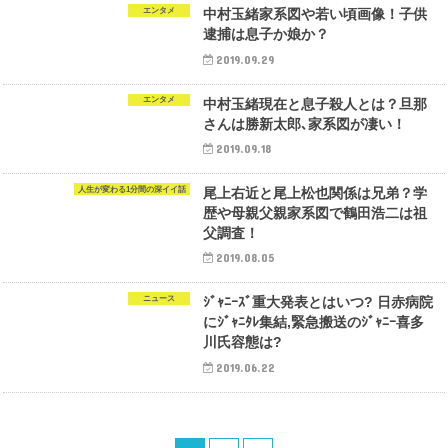
エンタメ
中村玉緒家系図や若い頃画像！子供
逮捕は息子か娘か？
2019.09.29
エンタメ
中村玉緒現在と息子殺人とは？旦那
さんは勝新太郎､家系図が凄い！
2019.09.18
人生が変わる1分間の深イイ話
尾上右近と尾上松也関係は兄弟？学
歴や母親父親家系図で鶴田浩二は祖
父調査！
2019.08.05
ニュース
ｼﾞｬﾆｰｽﾞ重大発表とはいつ? 日赤病院
にｼﾞｬﾆﾀﾚ集結,緊急搬送のｼﾞｬﾆｰ喜多
川氏容態は?
2019.06.22