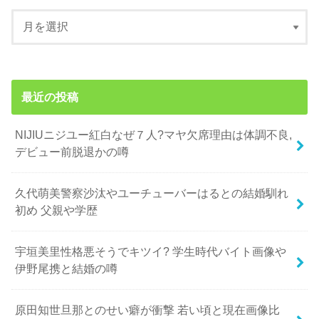
最近の投稿
NIJIUニジユー紅白なぜ７人?マヤ欠席理由は体調不良,
デビュー前脱退かの噂
久代萌美警察沙汰やユーチューバーはるとの結婚馴れ
初め 父親や学歴
宇垣美里性格悪そうでキツイ? 学生時代バイト画像や
伊野尾携と結婚の噂
原田知世旦那とのせい癖が衝撃 若い頃と現在画像比