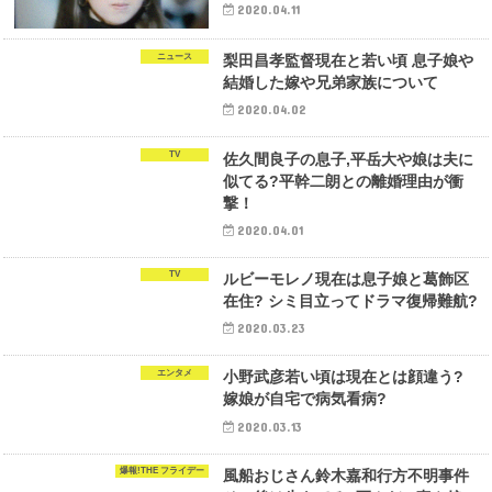
2020.04.11
ニュース
梨田昌孝監督現在と若い頃 息子娘や
結婚した嫁や兄弟家族について
2020.04.02
TV
佐久間良子の息子,平岳大や娘は夫に
似てる?平幹二朗との離婚理由が衝
撃！
2020.04.01
TV
ルビーモレノ現在は息子娘と葛飾区
在住? シミ目立ってドラマ復帰難航?
2020.03.23
エンタメ
小野武彦若い頃は現在とは顔違う?
嫁娘が自宅で病気看病?
2020.03.13
爆報!THE フライデー
風船おじさん鈴木嘉和行方不明事件