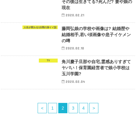
その後は生きてる?死んだ? 妻や娘の
現在
2020.02.21
人生が変わる1分間の深イイ話
藤岡弘娘の学校や画像は? 結婚歴や
結婚相手,若い頃画像や息子イケメン
の噂
2020.02.10
TV
角川慶子旦那や自宅,霊感ありすぎて
ヤバい！保育園経営者で娘小学校は
玉川学園?
2020.02.04
<
1
2
3
4
>