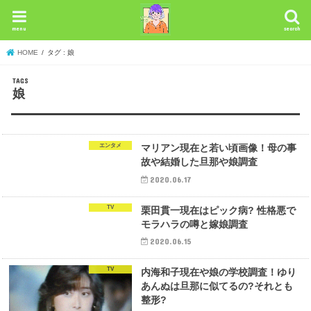
menu
search
HOME
タグ : 娘
娘
エンタメ
マリアン現在と若い頃画像！母の事
故や結婚した旦那や娘調査
2020.06.17
TV
栗田貫一現在はピック病? 性格悪で
モラハラの噂と嫁娘調査
2020.06.15
TV
内海和子現在や娘の学校調査！ゆり
あんぬは旦那に似てるの?それとも
整形?