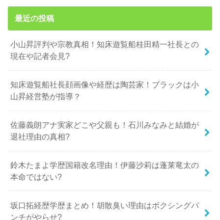
最近の投稿
小山昇評判や宗教真相！知床遊覧船桂田精一社長との
現在や記者会見?
知床遊覧船社長顔画像や経歴は陶芸家！ブラックは小
山昇経営塾が指導？
佐藤義朗アナ実家どこや父親も！石川みなみと結婚が
退社理由の真相?
鈴木たまよ学歴国籍改名理由！伊藤沙莉は蓬莱竜太の
本命ではない?
坂口拓経歴学歴まとめ！胡散臭い理由はボクシングパ
ンチがやらせ?