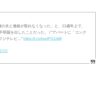
33歳の夫と連絡が取れなくなった」と、11歳年上で、
明届を出したことだった。 / “アパートに「コンク
フジテレビ…”
https://t.co/jwolPG1qMl
21日