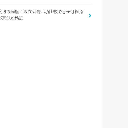
渡辺徹病歴！現在や若い頃比較で息子は榊原
郁恵似か検証