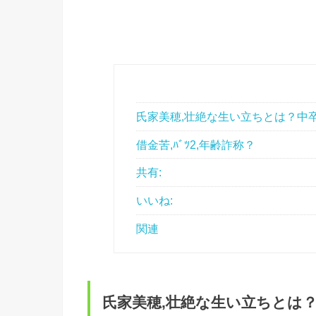
氏家美穂,壮絶な生い立ちとは？中卒
借金苦,ﾊﾞﾂ2,年齢詐称？
共有:
いいね:
関連
氏家美穂,壮絶な生い立ちとは？