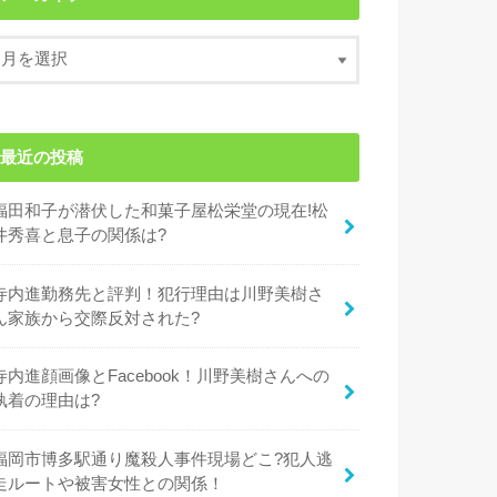
最近の投稿
福田和子が潜伏した和菓子屋松栄堂の現在!松
井秀喜と息子の関係は?
寺内進勤務先と評判！犯行理由は川野美樹さ
ん家族から交際反対された?
寺内進顔画像とFacebook！川野美樹さんへの
執着の理由は?
福岡市博多駅通り魔殺人事件現場どこ?犯人逃
走ルートや被害女性との関係！