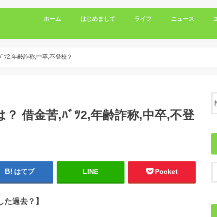
ホーム
はじめまして
ライフ
ニュース
ﾞﾂ2,年齢詐称,中卒,不登校？
 借金苦,ﾊﾞﾂ2,年齢詐称,中卒,不登
はてブ
LINE
Pocket
発した過去？】