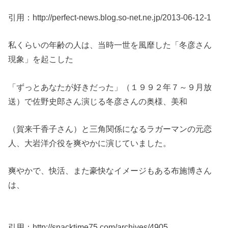
引用：http://perfect-news.blog.so-net.ne.jp/2013-06-12-1
私くらいの年齢の人は、当時一世を風靡した「冬彦さん
現象」を起こした
「ずっとあなたが好きだった」（１９９２年７～９月放
送）で佐野史郎さん演じる冬彦さんの奥様、美和
（賀来千香子さん）と三角関係になるラガーマンの元恋
人、大岩洋介役を爽やかに演じていました。
爽やかで、快活、また豪快なイメージもある布施博さん
は、
引用：http://snacktime75.com/archives/4905