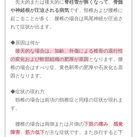
先天的または後天的に
脊柱管が狭くなって
、
脊髄
や神経根が圧迫される病気
です。頸椎および腰椎に
起こることが多く、腰椎の場合は馬尾神経が圧迫さ
れて症状が出ます。
◆原因は何か
後天的な場合は、加齢、外傷による椎骨の退行性
の変化および軟部組織の肥厚が原因
となります。腰
椎の場合はすべり症、黄色靭帯の肥厚や石灰化も原
因となります。
◆症状の現れ方
頸椎の場合は前項の頸椎症と同様の症状が現れま
す。
腰椎の場合は両側または片側の
下肢の痛み
、
感覚
障害
、
筋力低下
が主な症状です。また歩行すると下