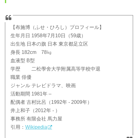
【布施博（ふせ・ひろし）プロフィール】
生年月日 1958年7月10日（59歳）
出生地 日本の旗 日本 東京都足立区
身長 182cm 78㎏
血液型 B型
学歴 二松學舍大学附属高等学校中退
職業 俳優
ジャンル テレビドラマ、映画
活動期間 1981年 –
配偶者 古村比呂（1992年 ‐ 2009年）
井上和子（2012年 ‐ ）
事務所 有限会社 馬力屋
引用：
Wikipedia