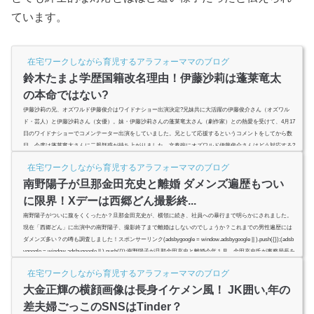
ています。
在宅ワークしながら育児するアラフォーママのブログ
鈴木たまよ学歴国籍改名理由！伊藤沙莉は蓬莱竜太
の本命ではない?
伊藤沙莉の兄、オズワルド伊藤俊介はワイドナショー出演決定?兄妹共に大活躍の伊藤俊介さん（オズワル
ド・芸人）と伊藤沙莉さん（女優）。妹・伊藤沙莉さんの蓬莱竜太さん（劇作家）との熱愛を受けて、4月17
日のワイドナショーでコメンテーター出演をしていました。兄として応援するというコメントをしてから数
日。今度は蓬莱竜太さんに二股疑惑が持ち上がりました。文春砲にオズワルド伊藤俊介さんはどう対応する?
二股疑惑が持たれた鈴木たまよさんの経歴学歴は?鈴木球予からの改名理由は?蓬莱竜太の本命は鈴木たま
在宅ワークしながら育児するアラフォーママのブログ
よ、伊藤沙莉どっち...
南野陽子が旦那金田充史と離婚 ダメンズ遍歴もつい
に限界！Xデーは西郷どん撮影終...
南野陽子がついに腹をくくったか？旦那金田充史が、横領に続き、社員への暴行まで明らかにされました。
現在「西郷どん」に出演中の南野陽子、撮影終了まで離婚はしないのでしょうか？これまでの男性遍歴には
ダメンズ多い？の噂も調査しました！スポンサーリンク(adsbygoogle = window.adsbygoogle || ).push({});(adsb
ygoogle = window.adsbygoogle || ).push({});南野陽子が旦那金田充史と離婚今年１月、金田充史氏が事務局長を
務める医療法人から、9,000万円を横領したとして、警視庁赤坂署へ業務上横領で告訴状が提出されていると
在宅ワークしながら育児するアラフォーママのブログ
報...
大金正輝の横顔画像は長身イケメン風！ JK囲い,年の
差夫婦ごっこのSNSはTinder？