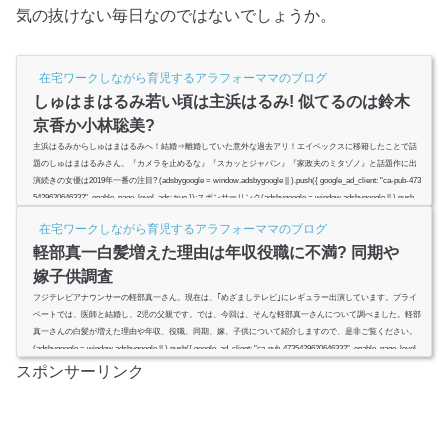
気の抜けない毎日なのではないでしょうか。
在宅ワークしながら育児するアラフォーママのブログ
しゅはまはるみ若い頃は主浜はるみ! 似てるのは鈴木
京香か小林聡美?
主浜はるみからしゅはまはるみへ！結婚⇒離婚していた意外な過去アリ！エイベックスに移籍したことで話
題のしゅはまはるみさん。『カメラを止めるな』『スカッとジャパン』『家政夫のミタゾノ』と話題作に出
演続きの女優は2019年一番の注目? (adsbygoogle = window.adsbygoogle || ).push({ google_ad_client: "ca-pub-473
5429620646332", enable_page_level_ads: true });スポンサーリンク(adsbygoogle = window.adsbygoogle || ).push
({});(adsbygoogle = window.adsbygoogle || ).push({});しゅ...
在宅ワークしながら育児するアラフォーママのブログ
軽部真一白髪増えた理由は年収役職に不満? 同期や
嫁子供調査
フジテレビアナウンサーの軽部真一さん。現在は、｢めざましテレビ｣にレギュラー出演しています。プライ
ベートでは、医師と結婚し、2児の父親です。では、今回は、そんな軽部真一さんについて調べました。軽部
真一さんの白髪が増えた理由や年収、役職、同期、嫁、子供について紹介しますので、是非ご覧ください。
(adsbygoogle = window.adsbygoogle || ).push({ google_ad_client: "ca-pub-4735429620646332", enable_page_level_
ads: true });スポンサーリンク(adsbygoogle = window.adsbygoogle...
スポンサーリンク