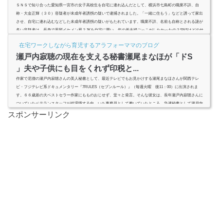
ＳＮＳで知り合った愛知県一宮市の女子高校生を自宅に連れ込んだとして、横浜市七島町の職業不詳、自
称・大金正輝（３０）容疑者が未成年者誘拐の疑いで逮捕されました。「一緒に住もう」などと誘って家出
させ、自宅に連れ込むなどした未成年者誘拐の疑いがもたれています。職業不詳、名前も自称とされる謎が
多い容疑者は、長身で黒髪イケメン風？JKを自宅に囲い、年の差夫婦ごっこがしたかったの？SNSはどのサ
イトだったのか？全力調査です。スポンサーリンク(adsbygoogle = window.adsbygoogle || ).push({});大金正輝
在宅ワークしながら育児するアラフォーママのブログ
の横顔画像は黒...
瀬戸内寂聴の現在を支える秘書瀬尾まなほが「ドS
」夫や子供にも目をくれず印税と...
作家で尼僧の瀬戸内寂聴さんの美人秘書として、最近テレビでもお見かけする瀬尾まなほさんが関西テレ
ビ・フジテレビ系ドキュメンタリー『7RULES（セブンルール）』（毎週火曜 後11：00）に出演されま
す。６６歳差の大ベストセラー作家にもものおじせず、堂々と発言。そんな彼女は、長年瀬戸内寂聴さんに
ついていたベテランスタッフが総退職する中、いち事務員として働いていたところ、急遽秘書として瀬戸内
寂聴さんに就くことに。スタッフの総退職の理由は？ ドSと噂のその素顔は？夫や子供はいるの？ 印税や
スポンサーリンク
遺産目当てなの？全力調...