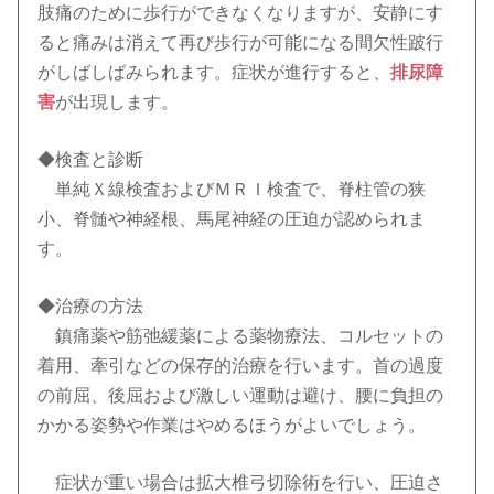
肢痛のために歩行ができなくなりますが、安静にす
ると痛みは消えて再び歩行が可能になる間欠性跛行
がしばしばみられます。症状が進行すると、
排尿障
害
が出現します。
◆検査と診断
単純Ｘ線検査およびＭＲＩ検査で、脊柱管の狭
小、脊髄や神経根、馬尾神経の圧迫が認められま
す。
◆治療の方法
鎮痛薬や筋弛緩薬による薬物療法、コルセットの
着用、牽引などの保存的治療を行います。首の過度
の前屈、後屈および激しい運動は避け、腰に負担の
かかる姿勢や作業はやめるほうがよいでしょう。
症状が重い場合は拡大椎弓切除術を行い、圧迫さ