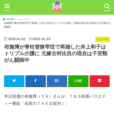
menu
search
HOME
ニュース
布施博が脊柱管狭窄症で再婚した井上和子はトリプル介護に 元嫁古村比呂の現在は子宮頸がん
闘病中
2018.04.02
2022.04.20
ニュース
布施博が脊柱管狭窄症で再婚した井上和子は
トリプル介護に 元嫁古村比呂の現在は子宮頸
がん闘病中
LINE
本日俳優の布施博（５９）さんが、ＴＢＳ医療バラエテ
ィー番組「名医のＴＨＥ太鼓判！」