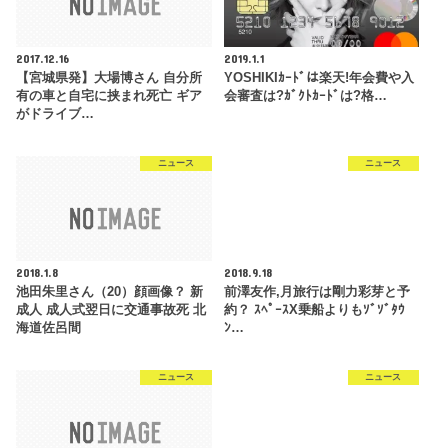
2017.12.16
2019.1.1
【宮城県発】大場博さん 自分所
YOSHIKIｶｰﾄﾞは楽天!年会費や入
有の車と自宅に挟まれ死亡 ギア
会審査は?ｶﾞｸﾄｶｰﾄﾞは?格…
がドライブ…
ニュース
ニュース
2018.1.8
2018.9.18
池田朱里さん（20）顔画像？ 新
前澤友作,月旅行は剛力彩芽と予
成人 成人式翌日に交通事故死 北
約？ ｽﾍﾟｰｽX乗船よりもｿﾞｿﾞﾀｳ
海道佐呂間
ﾝ…
ニュース
ニュース