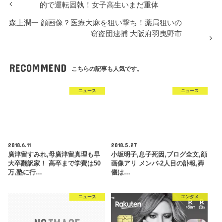
的で運転固執！女子高生いまだ重体
森上潤一 顔画像？医療大麻を狙い撃ち！薬局狙いの
窃盗団逮捕 大阪府羽曳野市
RECOMMEND
こちらの記事も人気です。
ニュース
ニュース
2018.6.11
2018.5.27
廣津留すみれ,母廣津留真理も早
小坂明子,息子死因,ブログ全文,顔
大卒翻訳家！ 高卒まで学費は50
画像アリ メンバ-2人目の訃報,葬
万,塾に行…
儀は…
ニュース
エンタメ