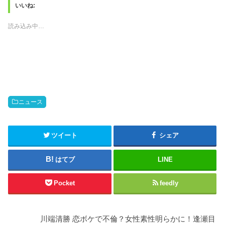
T
o
いいね:
w
k
i
で
t
共
読み込み中…
t
有
e
す
r
る
で
に
共
は
有
ク
(
リ
新
ッ
し
ク
い
し
ウ
て
ィ
く
ン
だ
ニュース
ド
さ
ウ
い
で
(
開
新
き
し
ツイート
シェア
ま
い
す
ウ
)
ィ
ン
はてブ
LINE
ド
ウ
で
開
Pocket
feedly
き
ま
す
)
川端清勝 恋ボケで不倫？女性素性明らかに！逢瀬目