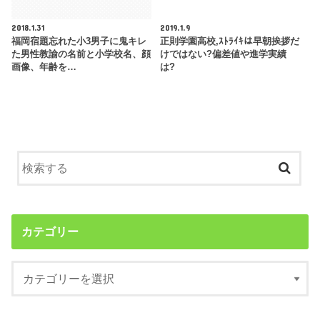
2018.1.31
2019.1.9
福岡宿題忘れた小3男子に鬼キレ
正則学園高校,ｽﾄﾗｲｷは早朝挨拶だ
た男性教諭の名前と小学校名、顔
けではない?偏差値や進学実績
画像、年齢を…
は?
カテゴリー