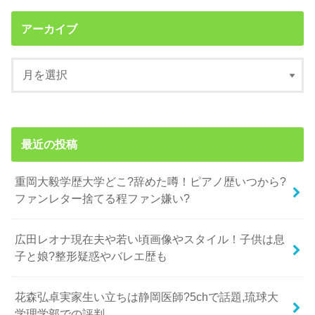
アーカイブ
最近の投稿
重岡大毅学歴大学どこ?辞めた噂！ピアノ歴いつから?
ファンレター捨てる程ファン嫌い?
広田レオナ現在夫や若い頃画像やスタイル！子供は息
子と娘?整形疑惑やバレエ歴も
花森弘卓実家生い立ちは静岡医師?5chで話題,琉球大
学理学部での評判