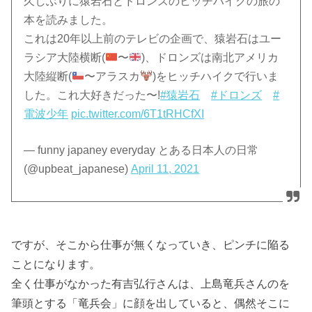
久しぶりに猿岩石とドロンズのヒッチハイクの旅の
本を読みました。
これは20年以上前のテレビの企画で、猿岩石はユー
ラシア大陸横断(
〜
)、ドロンズは南北アメリカ
大陸縦断(
〜アラスカ
)をヒッチハイクで行いま
した。これ大好きだった〜!
#猿岩石
#ドロンズ
#
電波少年
pic.twitter.com/6T1tRHCfXI
— funny japaney everyday とある日本人の日常
(@upbeat_japanese)
April 11, 2021
ですが、そこから仕事が無くなっていき、ピンチに陥る
ことになります。
全く仕事がなかった有吉弘行さんは、上島竜兵さんのを
筆頭とする「竜兵会」に顔を出していると、偶然そこに