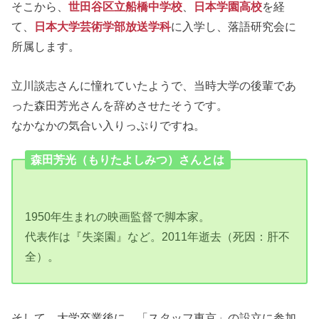
そこから、
世田谷区立船橋中学校
、
日本学園高校
を経
て、
日本大学芸術学部放送学科
に入学し、落語研究会に
所属します。
立川談志さんに憧れていたようで、当時大学の後輩であ
った森田芳光さんを辞めさせたそうです。
なかなかの気合い入りっぷりですね。
森田芳光（もりたよしみつ）さんとは
1950年生まれの映画監督で脚本家。
代表作は『失楽園』など。2011年逝去（死因：肝不
全）。
そして、大学卒業後に、「スタッフ東京」の設立に参加