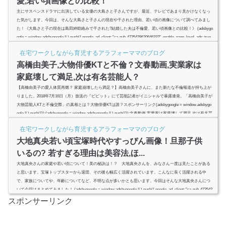
愛,若い頃画像との比較！
主にサスペンスドラマに出演している女優の大島さと子さんですが、最近、テレビであまり見かけなくなっ
た気がします。今回は、そんな大島さと子さんの現在や干された理由、若い頃の画像について調べてみまし
た！《大島さと子の現在は島田紳助絡みで干された?結婚した夫は不倫愛、若い頃画像との比較！》 (adsbygo
ogle = window.adsbygoogle || ).push({ google_ad_client: "ca-pub-4735429620646332", enable_page_level_ads: true
});スポンサーリンク(adsbygoogle = window.adsbygoogle || ).pu...
在宅ワークしながら育児するアラフォーママのブログ
高橋由美子,大物俳優KTと不倫？文春動画,実業家は
家庭壊して満足,次は有名芸能人？
【高橋由美子の愛人体質再燃？ 家庭崩壊したら満足？】高橋由美子さんに、また新たな不倫報道が持ち上が
りました。2018年7月16日（月）放送の『ビビット』にて芸能記者がイニシャルで暴露連発。「高橋由美子が
大物芸能人KTと不倫交際」の真相とは？大物俳優KTは誰？スポンサーリンク(adsbygoogle = window.adsbygo
ogle || ).push({});(adsbygoogle = window.adsbygoogle || ).push({});文春動画,実業家は家庭壊して満足,次は有名芸
能人？2018年7月16日（月）放送の『ビビット』で芸能記者たちが、まだ週刊誌やテレビで報道されていな
在宅ワークしながら育児するアラフォーママのブログ
い...
大地真央若い頃宝塚時代やすっぴん画像！旦那子供
いるの? 若すぎる理由は美容法,ほ...
大地真央さんの家庭や若い頃について！美の秘訣は！？ 大地真央さんを、みなさん一度は見たことがある
と思います。宝塚トップスターから退団、その後も幅広く活躍されています。こんなに長く活躍される中
で、家族についてや、年齢についてなど、不明な点が多いかとも思います。今回はそんな大地真央さんにつ
いて今回はまとめてみました！ (adsbygoogle = window.adsbygoogle || ).push({ google_ad_client: "ca-pub-473542
9620646332", enable_page_level_ads: true });スポンサーリンク(adsbygo...
スポンサーリンク