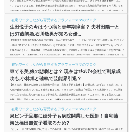
子あり男性とのチープな飲み屋街デートを報じられた女優高橋由美子さん。ひっそりと所属事務所「コニ
イ」を去っていました。事務所が高橋由美子を見限ったのか？ それとも高橋由美子が仕事より「男」をと
ったのか？44歳が自身のファンを公言する実業家と結婚へ向け動き始めのか調査しました。スポンサーリン
ク(adsbygoogle = window.adsbygoogle || ).push({});高橋由美子、現在は実業家と結婚へ？「南くんの恋人」で
在宅ワークしながら育児するアラフォーママのブログ
清純派アイド...
生田悦子の今はうつ病と更年期障害？ 夫村田陽一と
は57歳初婚,石川敏男が知る女優...
【生田悦子 死因は虚血性心不全 夫村田陽一さんに見守られて、、】テレビドラマ『白い巨塔』やバラエティ
ー番組『欽ドン! 良い子悪い子普通の子』などに出演した女優・生田悦子さんが、7月15日に亡くなっていた
と発表されました。享年71歳。松竹の美人看板女優として活躍した生田悦子さんが結婚されたのは2005年、5
7歳の時でした。夫村田陽一さんとの馴れ初めや、若い頃は白い巨塔に出演し、田宮二郎さんの妻役を演じる
美人女優だった生田悦子さんの今は、芸能活動を休止で闘病していた？スポンサーリンク(adsbygoogle = win
在宅ワークしながら育児するアラフォーママのブログ
dow.adsbyg...
東てる美,娘の悲劇とは？ 現在はｾｷｭﾘﾃｨ会社で副業成
功も,小林旭と確執で芸能界引退？
【東てる美 肺腺がん治療で芸能活動一旦休止 旦那と子供も悲痛？】女優の東（あずま）てる美（61）さ
んが肺腺がんを患っていること発表されました。ＴＢＳのテレビ番組「名医のＴＨＥ太鼓判！」」で人間ド
ッグに入った際に見つかったもので早期発見、完全治癒が見込まれるということです。東てる美さんには、
家族（旦那、子供）はいるのでしょうか。小林旭との確執で芸能界引退？副業のセキュリティ会社で驚きの
成功？ (adsbygoogle = window.adsbygoogle || ).push({ google_ad_client: "ca-pub-4735429620646332...
在宅ワークしながら育児するアラフォーママのブログ
泉ピン子旦那に婚外子も病院開業した医師！自宅熱
海は橋田壽賀子看取るため?
『おしん』や『渡る世間は鬼ばかり』での名女優、泉ピン子の女優前の仕事に驚愕！毒舌でおしゃべり上手