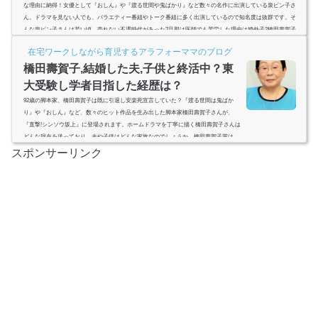
な理由に納得！女優として『おしん』や『渡る世間や鬼ばかり』など数々の名作に出演している泉ピン子さ
ん。ドラマを見ない人でも、バラエティー番組やトーク番組に多く出演しているので知名度は抜群です。そ
んな泉ピン子さんは若い頃、売れない不遇時代があった?旦那は医師でも苦労した理由は婚外子?橋田壽賀子
とは親子同然で、今現在は熱海に住んでいる?年齢を感じさせない若々しさの泉ピン子さんの気になることを
在宅ワークしながら育児するアラフォーママのブログ
調べました。 ...
橋田壽賀子,結婚した夫,子供と終活中？東
大受験し学者目指した経歴は？
92歳の脚本家、橋田壽賀子は既に引退し安楽死宣言していた？『渡る世間は鬼ばか
り』や『おしん』など、数々のヒット作品を生み出した脚本家橋田壽賀子さんが、
『直撃!シンソウ坂上』に登場されます。ホームドラマを丁寧に描く橋田壽賀子さんは
どんな現在を送っており、夫や子供はどんな家族なのでしょうか。橋田壽賀子賞は、
夫から橋田壽賀子さんへの贈り物？誕生秘話は？熱海の自宅で悠々自適な生活をして
スポンサーリンク
いた？ (adsbygoogle = window.adsbygoogle || ).push({ google_ad_client: "ca-pub-47354296
20646332",...