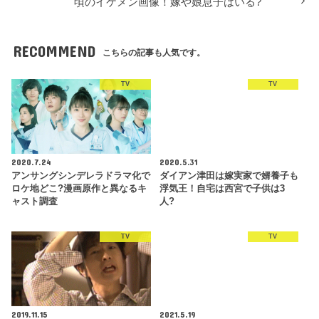
頃のイケメン画像！嫁や娘息子はいる?
RECOMMEND
こちらの記事も人気です。
TV
TV
2020.7.24
2020.5.31
アンサングシンデレラドラマ化で
ダイアン津田は嫁実家で婿養子も
ロケ地どこ?漫画原作と異なるキ
浮気王！自宅は西宮で子供は3
ャスト調査
人?
TV
TV
2019.11.15
2021.5.19