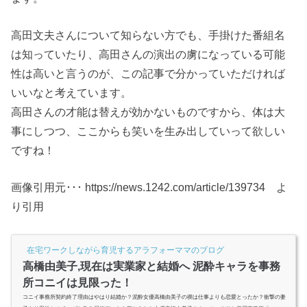
高田文夫さんについて知らない方でも、手掛けた番組名
は知っていたり、高田さんの演出の虜になっている可能
性は高いと言うのが、この記事で分かっていただければ
いいなと考えています。
高田さんの才能は替えが効かないものですから、体は大
事にしつつ、ここからも笑いを生み出していって欲しい
ですね！
画像引用元･･･ https://news.1242.com/article/139734 よ
り引用
在宅ワークしながら育児するアラフォーママのブログ
高橋由美子,現在は実業家と結婚へ 泥酔キャラを事務
所コニイは見限った！
コニイ事務所契約終了理由はやはり結婚か？泥酔女優高橋由美子の禊は仕事よりも恋愛とったか？衝撃の妻