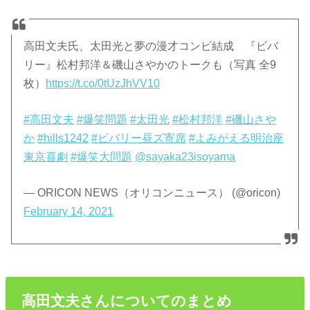
高田文夫氏、太田光と夢の漫才コンビ結成 『ビバ
リー』松村邦洋＆磯山さやかのトークも（写真 全9
枚）
https://t.co/0tUzJhVV10
#高田文夫
#爆笑問題
#太田光
#松村邦洋
#磯山さや
か
#hills1242
#ビバリー昼ズ寄席
#よみがえる明治座
東京喜劇
#爆笑大問題
@sayaka23isoyama
— ORICON NEWS（オリコンニュース） (@oricon)
February 14, 2021
高田文夫さんについてのまとめ