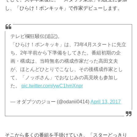
し、「ひらけ！ポンキッキ」で作家デビューします。
テレビ欄狂騒伝(追記)。
「ひらけ！ポンキッキ」は、73年4月スタートに先立
ち、2年半前から下準備をしてきた。番組初期の企
画・構成は、当時無名の構成作家だった高田文夫
が、ほとんどひとりでこなし、その後構成作家とし
て、「ノッポさん」でおなじみの高見映も参加し
た。
pic.twitter.com/ywC1hmXnpr
— オダブツのジョー (@odanii0414)
April 13, 2017
そこから多くの番組を手掛けていき、「スターどっきり