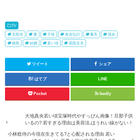
e
す
r
る
で
に
共
は
有
ク
(
リ
新
ッ
TV
し
ク
い
し
太田光
妻
子供
有吉弘行
毒舌
現在
ウ
て
ィ
く
ン
だ
病気
結婚
若い頃
高田文夫
ド
さ
ウ
い
で
(
開
新
き
し
ツイート
シェア
ま
い
す
ウ
)
ィ
ン
はてブ
LINE
ド
ウ
で
開
Pocket
feedly
き
ま
す
)
大地真央若い頃宝塚時代やすっぴん画像！旦那子供
いるの? 若すぎる理由は美容法,ほうれい線がない！
小林稔侍の今現在生きてる?と心配される理由 若い