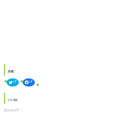
共有:
ク
F
リ
a
ッ
c
ク
e
し
b
て
o
T
o
いいね:
w
k
i
で
t
共
読み込み中…
t
有