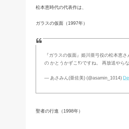
松本恵時代の代表作は、
ガラスの仮面（1997年）
『ガラスの仮面』姫川亜弓役の松本恵さん 
の かとうかずこｻﾝですね。 再放送やら
— あさみん(亜佐美) (@asamin_1014)
De
聖者の行進（1998年）