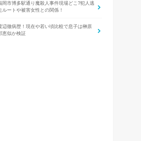
福岡市博多駅通り魔殺人事件現場どこ?犯人逃
走ルートや被害女性との関係！
渡辺徹病歴！現在や若い頃比較で息子は榊原
郁恵似か検証