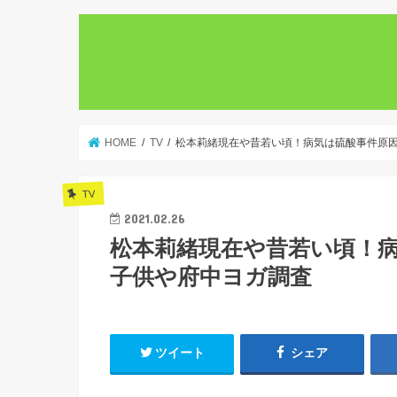
HOME
TV
松本莉緒現在や昔若い頃！病気は硫酸事件原因
TV
2021.02.26
松本莉緒現在や昔若い頃！病
子供や府中ヨガ調査
ツイート
シェア