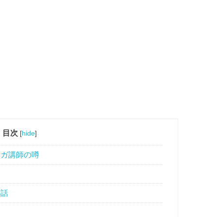
目次
[
hide
]
ヨガ講師の噂
秘話