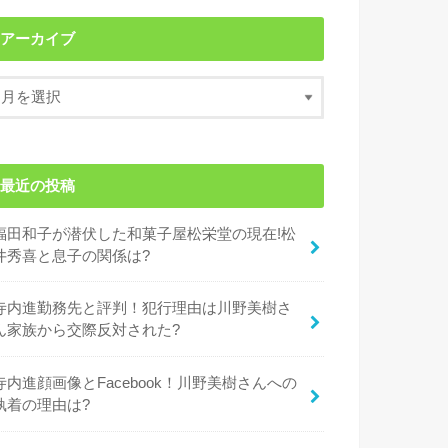
アーカイブ
最近の投稿
福田和子が潜伏した和菓子屋松栄堂の現在!松
井秀喜と息子の関係は?
寺内進勤務先と評判！犯行理由は川野美樹さ
ん家族から交際反対された?
寺内進顔画像とFacebook！川野美樹さんへの
執着の理由は?