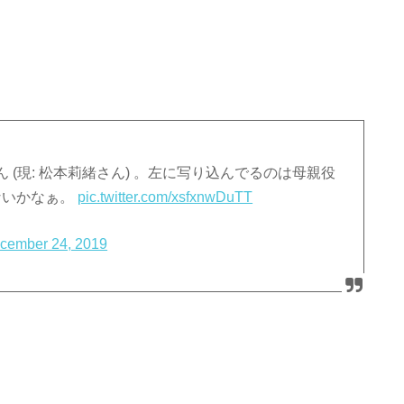
(現: 松本莉緒さん) 。左に写り込んでるのは母親役
ないかなぁ。
pic.twitter.com/xsfxnwDuTT
cember 24, 2019