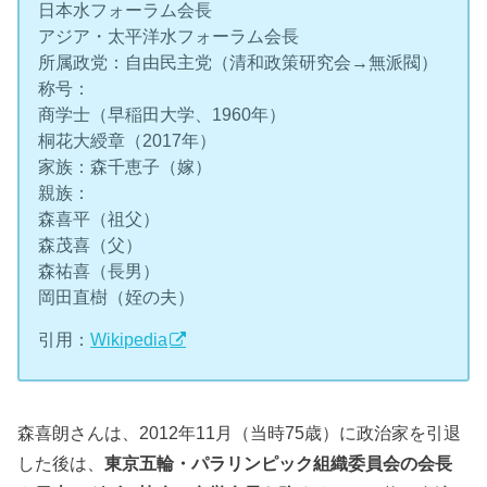
日本水フォーラム会長
アジア・太平洋水フォーラム会長
所属政党：自由民主党（清和政策研究会→無派閥）
称号：
商学士（早稲田大学、1960年）
桐花大綬章（2017年）
家族：森千恵子（嫁）
親族：
森喜平（祖父）
森茂喜（父）
森祐喜（長男）
岡田直樹（姪の夫）
引用：
Wikipedia
森喜朗さんは、2012年11月（当時75歳）に政治家を引退
した後は、
東京五輪・パラリンピック組織委員会の会長