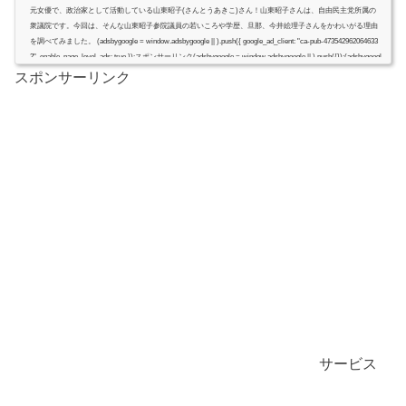
元女優で、政治家として活動している山東昭子(さんとうあきこ)さん！山東昭子さんは、自由民主党所属の
衆議院です。今回は、そんな山東昭子参院議員の若いころや学歴、旦那、今井絵理子さんをかわいがる理由
を調べてみました。 (adsbygoogle = window.adsbygoogle || ).push({ google_ad_client: "ca-pub-473542962064633
2", enable_page_level_ads: true });スポンサーリンク(adsbygoogle = window.adsbygoogle || ).push({});(adsbygoogl
e = window.adsbygoogle || ).push({});山東昭子若い頃画...
スポンサーリンク
サービス