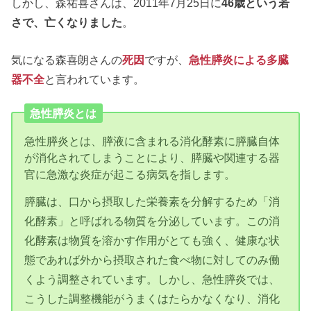
しかし、森祐喜さんは、2011年7月25日に
46歳という若
さで、亡くなりました
。
気になる森喜朗さんの
死因
ですが、
急性膵炎による多臓
器不全
と言われています。
急性膵炎とは
急性膵炎とは、膵液に含まれる消化酵素に膵臓自体
が消化されてしまうことにより、膵臓や関連する器
官に急激な炎症が起こる病気を指します。
膵臓は、口から摂取した栄養素を分解するため「消
化酵素」と呼ばれる物質を分泌しています。この消
化酵素は物質を溶かす作用がとても強く、健康な状
態であれば外から摂取された食べ物に対してのみ働
くよう調整されています。しかし、急性膵炎では、
こうした調整機能がうまくはたらかなくなり、消化