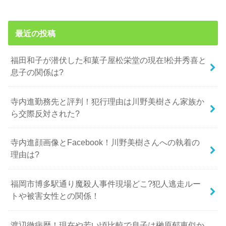
最近の投稿
福田和子が潜伏した和菓子屋松栄堂の現在!松井秀喜と
息子の関係は?
寺内進勤務先と評判！犯行理由は川野美樹さん家族か
ら交際反対された?
寺内進顔画像とFacebook！川野美樹さんへの執着の
理由は?
福岡市博多駅通り魔殺人事件現場どこ?犯人逃走ルー
トや被害女性との関係！
渡辺徹病歴！現在や若い頃比較で息子は榊原郁恵似か