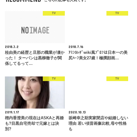
TV
TV
2018.3.2
2018.7.16
桂由美の経歴と旦那の職業が凄か
ｱﾐﾝｶﾚﾀﾞwiki風ﾌﾟﾛﾌは日本一の美
った！ ターバンは黒柳徹子が関
尻ﾊｰﾌ美女27歳！極撰顔画…
係してるって…
TV
TV
2019.1.17
2020.10.13
栩内香澄美の現在はASKAと再婚
坂崎幸之助実家閉店や結婚しない
も?目黒自宅売却で元嫁とは決
理由 若い頃昔画像比較,母や性格
別?
も