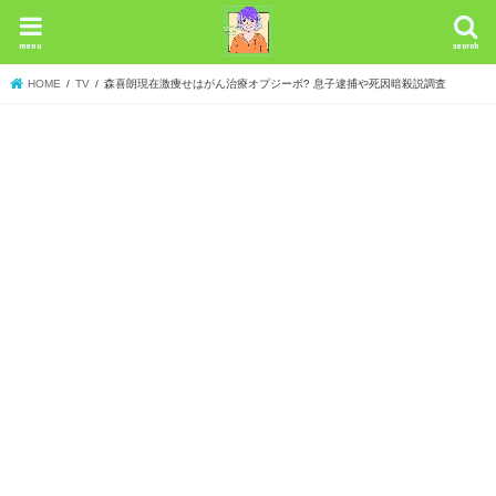
menu
search
HOME
TV
森喜朗現在激痩せはがん治療オプジーボ? 息子逮捕や死因暗殺説調査