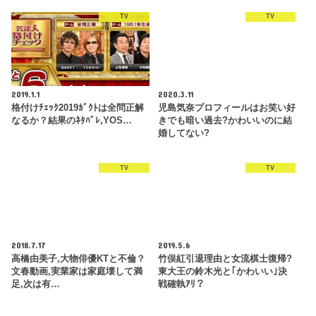
TV
TV
2019.1.1
2020.3.11
格付けﾁｪｯｸ2019ｶﾞｸﾄは全問正解
児島気奈プロフィールはお笑い好
なるか？結果のﾈﾀﾊﾞﾚ,YOS…
きでも暗い過去?かわいいのに結
婚してない?
TV
TV
2018.7.17
2019.5.6
高橋由美子,大物俳優KTと不倫？
竹俣紅引退理由と女流棋士復帰?
文春動画,実業家は家庭壊して満
東大王の鈴木光と｢かわいい｣決
足,次は有…
戦確執ｱﾘ？