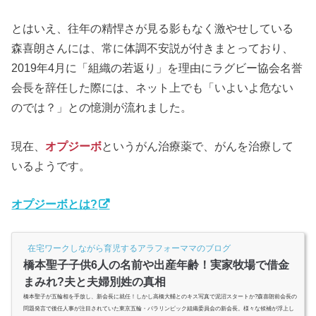
とはいえ、往年の精悍さが見る影もなく激やせしている
森喜朗さんには、常に体調不安説が付きまとっており、
2019年4月に「組織の若返り」を理由にラグビー協会名誉
会長を辞任した際には、ネット上でも「いよいよ危ない
のでは？」との憶測が流れました。
現在、
オプジーボ
というがん治療薬で、がんを治療して
いるようです。
オプジーボとは?
在宅ワークしながら育児するアラフォーママのブログ
橋本聖子子供6人の名前や出産年齢！実家牧場で借金
まみれ?夫と夫婦別姓の真相
橋本聖子が五輪相を手放し、新会長に就任！しかし高橋大輔とのキス写真で泥沼スタートか?森喜朗前会長の
問題発言で後任人事が注目されていた東京五輪・パラリンピック組織委員会の新会長。様々な候補が浮上し