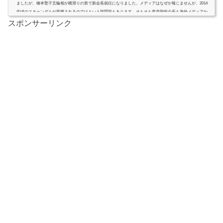
ましたが、橋本聖子五輪相が横滑りの形で新会長就任になりました。メディアはなぜか報じませんが、2014
年頃のスキャンダルが再燃されるのではという疑問符もあります。そもそも森喜朗前会長も海外メディアか
らの猛反発で発言が注目され辞任に追い込まれた経緯があっただけに、今回も新会長決定前から一部メディ
スポンサーリンク
アやSNSなどで、...