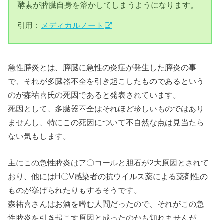
酵素が膵臓自身を溶かしてしまうようになります。
引用：
メディカルノート
急性膵炎とは、膵臓に急性の炎症が発生した膵炎の事
で、それが多臓器不全を引き起こしたものであるという
のが森祐喜氏の死因であると発表されています。
死因として、多臓器不全はそれほど珍しいものではあり
ませんし、特にこの死因について不自然な点は見当たら
ない気もします。
主にこの急性膵炎はア〇コールと胆石が2大原因とされて
おり、他にはH〇V感染者の抗ウイルス薬による薬剤性の
ものが挙げられたりもするそうです。
森祐喜さんはお酒を嗜む人間だったので、それがこの急
性膵炎を引き起こす原因と成ったのかも知れませんが、