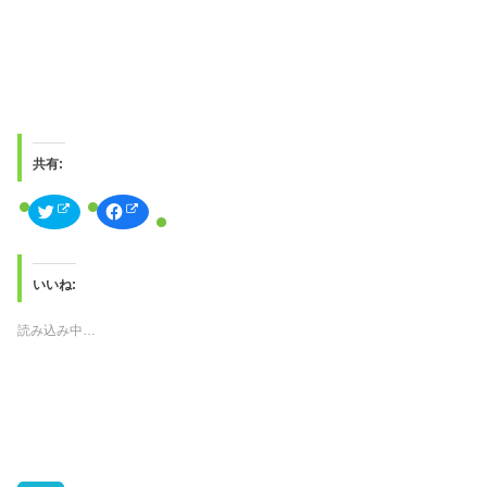
共有:
ク
F
リ
a
ッ
c
ク
e
し
b
て
o
T
o
いいね:
w
k
i
で
t
共
読み込み中…
t
有
e
す
r
る
で
に
共
は
有
ク
(
リ
新
ッ
し
ク
い
し
ウ
て
ィ
く