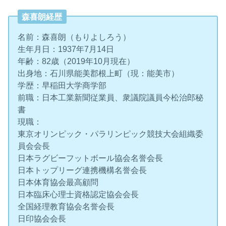
森喜朗経歴
名前：森喜朗（もりよしろう）
生年月日：1937年7月14日
年齢：82歳（2019年10月現在）
出身地：石川県能美郡根上町（現：能美市）
学歴：早稲田大学商学部
前職：日本工業新聞従業員、衆議院議員今松治郎秘
書
現職：
東京オリンピック・パラリンピック競技大会組織委
員会会長
日本ラグビーフットボール協会名誉会長
日本トップリーグ連携機構名誉会長
日本体育協会最高顧問
日本臨床心理士資格認定協会会長
全国経理教育協会名誉会長
日印協会会長