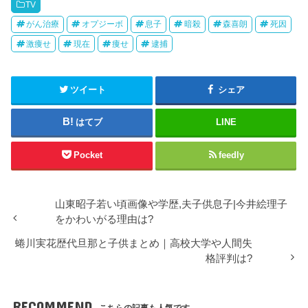
ン
だ
TV
ド
さ
ウ
い
がん治療
オプジーボ
息子
暗殺
森喜朗
死因
で
(
開
新
激痩せ
現在
痩せ
逮捕
き
し
ま
い
す
ウ
)
ィ
ン
ド
ツイート
シェア
ウ
で
開
き
はてブ
LINE
ま
す
)
Pocket
feedly
山東昭子若い頃画像や学歴,夫子供息子|今井絵理子
をかわいがる理由は?
蜷川実花歴代旦那と子供まとめ｜高校大学や人間失
格評判は?
RECOMMEND
こちらの記事も人気です。