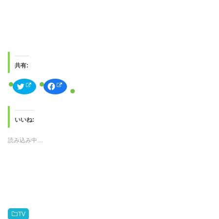
共有:
ク
F
リ
a
ッ
c
ク
e
し
b
て
o
T
o
いいね:
w
k
i
で
t
共
読み込み中…
t
有
e
す
r
る
で
に
共
は
有
ク
(
リ
新
ッ
し
ク
い
し
ウ
て
ィ
く
ン
だ
TV