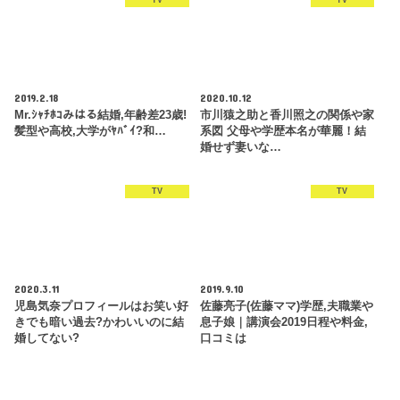
TV
TV
2019.2.18
2020.10.12
Mr.ｼｬﾁﾎｺみはる結婚,年齢差23歳!
市川猿之助と香川照之の関係や家
髪型や高校,大学がﾔﾊﾞｲ?和…
系図 父母や学歴本名が華麗！結
婚せず妻いな…
TV
TV
2020.3.11
2019.9.10
児島気奈プロフィールはお笑い好
佐藤亮子(佐藤ママ)学歴,夫職業や
きでも暗い過去?かわいいのに結
息子娘｜講演会2019日程や料金,
婚してない?
口コミは