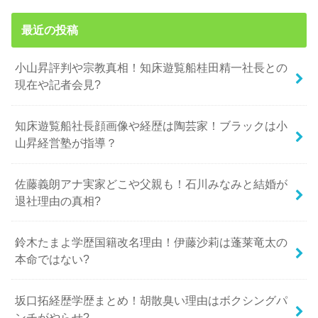
最近の投稿
小山昇評判や宗教真相！知床遊覧船桂田精一社長との
現在や記者会見?
知床遊覧船社長顔画像や経歴は陶芸家！ブラックは小
山昇経営塾が指導？
佐藤義朗アナ実家どこや父親も！石川みなみと結婚が
退社理由の真相?
鈴木たまよ学歴国籍改名理由！伊藤沙莉は蓬莱竜太の
本命ではない?
坂口拓経歴学歴まとめ！胡散臭い理由はボクシングパ
ンチがやらせ?