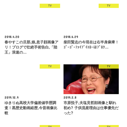
TV
TV
2018.4.20
2018.6.29
春やすこの旦那,娘,息子顔画像ア
柴田賢志の今現在は右半身麻痺！
リ！ブログで壮絶手術告白,「陸
ｺﾞｰｺﾞｰﾌｧｲﾌﾞｲｴﾛｰはﾌﾞﾛｸ…
王」浪速の…
TV
TV
2019.12.9
2019.2.8
ゆきりぬ高校大学偏差値学歴調
市原悦子,夫塩見哲顔画像と馴れ
査！黒歴史動画経歴,今昔画像比
初め? 子供流産理由は仕事優先だ
較
った?