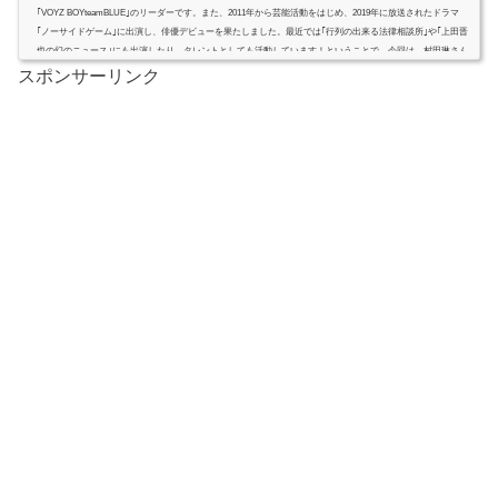
｢VOYZ BOYteamBLUE｣のリーダーです。また、2011年から芸能活動をはじめ、2019年に放送されたドラマ
｢ノーサイドゲーム｣に出演し、俳優デビューを果たしました。最近では｢行列の出来る法律相談所｣や｢上田晋
也の幻のニュース｣にも出演したり、タレントとしても活動しています！ということで、今回は、村田琳さん
のについて調べてみました。村田琳さんの出身学校や家族について紹介します！ (adsbygoogle = window.adsb
スポンサーリンク
ygoogle ||...