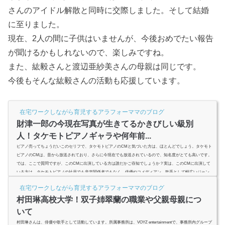
さんのアイドル解散と同時に交際しました。そして結婚
に至りました。
現在、2人の間に子供はいませんが、今後おめでたい報告
が聞けるかもしれないので、楽しみですね。
また、紘毅さんと渡辺亜紗美さんの母親は同じです。
今後もそんな紘毅さんの活動も応援しています。
在宅ワークしながら育児するアラフォーママのブログ
財津一郎の今現在写真が生きてるかきびしい級別
人！タケモトピアノギャラや何年前...
ピアノ売ってちょうだいこのセリフで、タケモトピアノのCMと気づいた方は、ほとんどでしょう。タケモト
ピアノのCMは、昔から放送されており、さらに今現在でも放送されているので、知名度がとても高いです。
では、ここで質問ですが、このCMに出演している方は誰だかご存知でしょうか？実は、このCMに出演して
いる方は、タケモトピアノの社員でも音楽関係者でもなく、俳優やコメディアン、歌手として幅広いジャン
ルで活躍された財津一郎さんなのです。特に若い世代の方は、名前だけ聞いてもパッとこない方が多いかと
在宅ワークしながら育児するアラフォーママのブログ
思います。今回はタ...
村田琳高校大学！双子姉翠蘭の職業や父親母親につ
いて
村田琳さんは、俳優や歌手として活動しています。所属事務所は、VOYZ entertainmentで、事務所内グループ