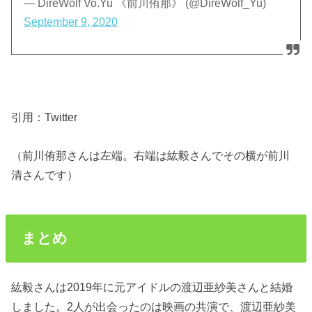
— DireWolf Vo.Yu 《前川侑那》 (@DireWolf_Yu)
September 9, 2020
引用：Twitter
（前川侑那さんは左端。右端は紘毅さんでその横が前川
清さんです）
まとめ
紘毅さんは2019年に元アイドルの渡辺亜紗美さんと結婚
しました。2人が出会ったのは映画の共演で、渡辺亜紗美