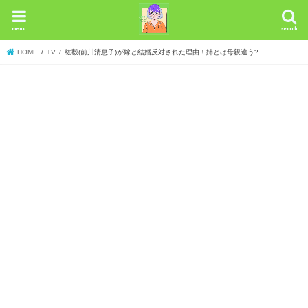
menu
search
HOME
TV
紘毅(前川清息子)が嫁と結婚反対された理由！姉とは母親違う?