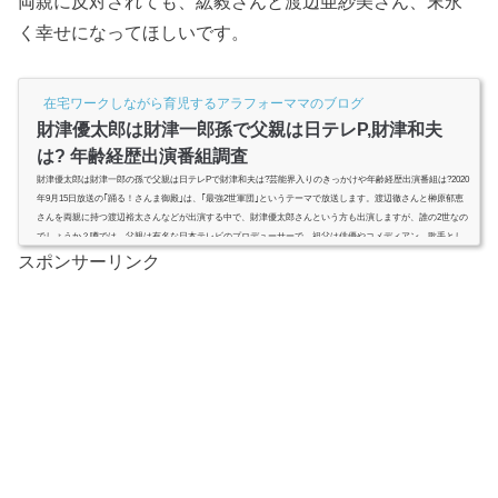
両親に反対されても、紘毅さんと渡辺亜紗美さん、末永
く幸せになってほしいです。
在宅ワークしながら育児するアラフォーママのブログ
財津優太郎は財津一郎孫で父親は日テレP,財津和夫
は? 年齢経歴出演番組調査
財津優太郎は財津一郎の孫で父親は日テレPで財津和夫は?芸能界入りのきっかけや年齢経歴出演番組は?2020
年9月15日放送の｢踊る！さんま御殿｣は、｢最強2世軍団｣というテーマで放送します。渡辺徹さんと榊原郁恵
さんを両親に持つ渡辺裕太さんなどが出演する中で、財津優太郎さんという方も出演しますが、誰の2世なの
でしょうか？噂では、父親は有名な日本テレビのプロデューサーで、祖父は俳優やコメディアン、歌手とし
て活動していた財津一郎さんと言われていますが、本当なのでしょうか？今回はそんな財津優太郎さんの父
スポンサーリンク
親と祖父や経歴...