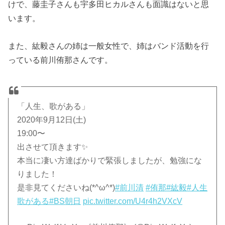
けで、藤圭子さんも宇多田ヒカルさんも面識はないと思
います。
また、紘毅さんの姉は一般女性で、姉はバンド活動を行
っている前川侑那さんです。
「人生、歌がある」
2020年9月12日(土)
19:00〜
出させて頂きます✨
本当に凄い方達ばかりで緊張しましたが、勉強にな
りました！
是非見てくださいね(*^ω^*)
#前川清
#侑那
#紘毅
#人生
歌がある
#BS朝日
pic.twitter.com/U4r4h2VXcV