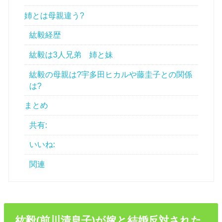
姉とは母親違う?
紘毅経歴
紘毅は3人兄弟 姉と妹
紘毅の母親は?宇多田ヒカルや藤圭子との関係
は?
まとめ
共有:
いいね:
関連
紘毅(前川清息子)が嫁と結婚反対された