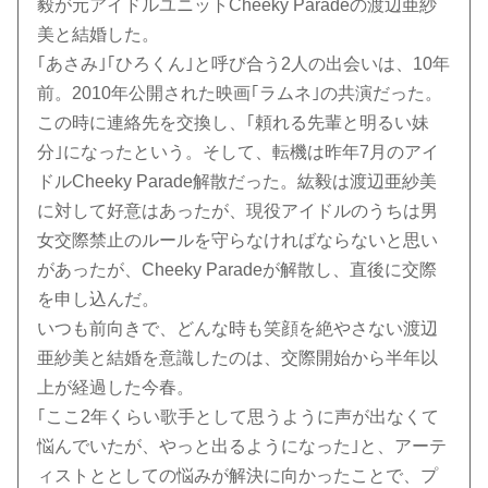
毅が元アイドルユニットCheeky Paradeの渡辺亜紗
美と結婚した。
｢あさみ｣｢ひろくん｣と呼び合う2人の出会いは、10年
前。2010年公開された映画｢ラムネ｣の共演だった。
この時に連絡先を交換し、｢頼れる先輩と明るい妹
分｣になったという。そして、転機は昨年7月のアイ
ドルCheeky Parade解散だった。紘毅は渡辺亜紗美
に対して好意はあったが、現役アイドルのうちは男
女交際禁止のルールを守らなければならないと思い
があったが、Cheeky Paradeが解散し、直後に交際
を申し込んだ。
いつも前向きで、どんな時も笑顔を絶やさない渡辺
亜紗美と結婚を意識したのは、交際開始から半年以
上が経過した今春。
｢ここ2年くらい歌手として思うように声が出なくて
悩んでいたが、やっと出るようになった｣と、アーテ
ィストととしての悩みが解決に向かったことで、プ