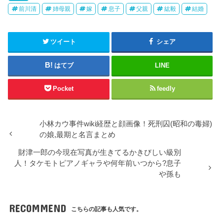
ド
さ
ウ
い
前川清
姉母親
嫁
息子
父親
紘毅
結婚
で
(
開
新
き
し
ま
い
す
ウ
)
ツイート
ィ
シェア
ン
ド
ウ
はてブ
LINE
で
開
き
ま
Pocket
feedly
す
)
小林カウ事件wiki経歴と顔画像！死刑囚(昭和の毒婦)
の娘,最期と名言まとめ
財津一郎の今現在写真が生きてるかきびしい級別
人！タケモトピアノギャラや何年前いつから?息子
や孫も
RECOMMEND
こちらの記事も人気です。