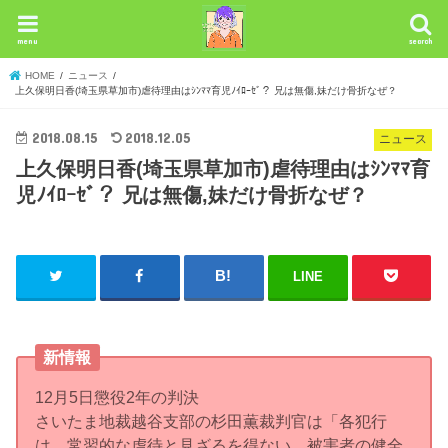
menu
search
HOME
ニュース
上久保明日香(埼玉県草加市)虐待理由はｼﾝﾏﾏ育児ﾉｲﾛｰｾﾞ？ 兄は無傷,妹だけ骨折なぜ？
2018.08.15
2018.12.05
ニュース
上久保明日香(埼玉県草加市)虐待理由はｼﾝﾏﾏ育
児ﾉｲﾛｰｾﾞ？ 兄は無傷,妹だけ骨折なぜ？
LINE
新情報
12月5日懲役2年の判決
さいたま地裁越谷支部の杉田薫裁判官は「各犯行
は、常習的な虐待と見ざるを得ない。被害者の健全