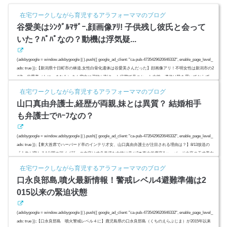
在宅ワークしながら育児するアラフォーママのブログ
谷愛美はｼﾝｸﾞﾙﾏｻﾞｰ,顔画像ｱﾘ! 子供残し彼氏と会って
いた？ﾊﾟﾊﾟなの？動機は浮気疑...
(adsbygoogle = window.adsbygoogle || ).push({ google_ad_client: "ca-pub-4735429620646332", enable_page_level_
ads: true });【新潟県十日町市の林道,女性白骨化遺体は谷愛美さんだった】顔画像アリ！不明女性は新潟市の2
4歳、谷愛美（たに・まなみ）さん背中に刃物が刺さった状態で見つかった女性。遺体は靴を履いておらず、
着衣に乱れはないと報道されてきた女性の身元が判明しました。数か所刺された跡があり事件性があると見
在宅ワークしながら育児するアラフォーママのブログ
られています。殺害動機は、恋愛のもつれか怨恨か？谷愛美さ...
山口真由弁護士,経歴が両親,妹とは異質？ 結婚相手
も弁護士でﾊｰﾌなの？
(adsbygoogle = window.adsbygoogle || ).push({ google_ad_client: "ca-pub-4735429620646332", enable_page_level_
ads: true });【東大首席でハーバード卒のインテリ才女、山口真由弁護士が注目される理由は？】8/13放送の
『人生が変わる1分間の深イイ話』の内容は才色兼備な女性は幸せ?▼東大首席卒&ハーバード大卒の天才美女
弁護士に密着!驚愕の(秘)勉強法も大公開!その弁護士は、山口真由さん（35）。出版する本が売れに売れまく
在宅ワークしながら育児するアラフォーママのブログ
っているようなんです。高校入学で単身上京し、現役で東京...
口永良部島,噴火最新情報！警戒レベル4避難準備は2
015以来の緊迫状態
(adsbygoogle = window.adsbygoogle || ).push({ google_ad_client: "ca-pub-4735429620646332", enable_page_level_
ads: true });【口永良部島 噴火警戒レベル４に】鹿児島県の口永良部島（くちのえらぶじま）が2015年以来