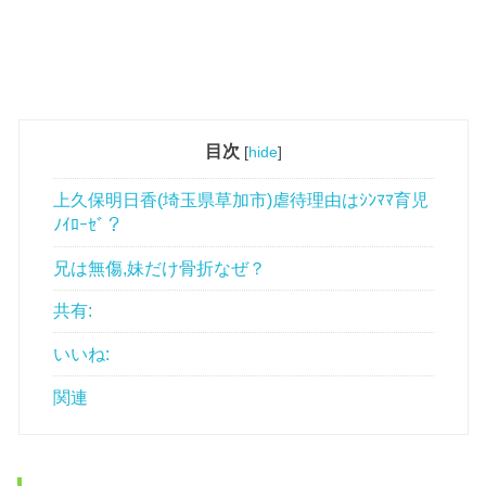
目次
[
hide
]
上久保明日香(埼玉県草加市)虐待理由はｼﾝﾏﾏ育児
ﾉｲﾛｰｾﾞ？
兄は無傷,妹だけ骨折なぜ？
共有:
いいね:
関連