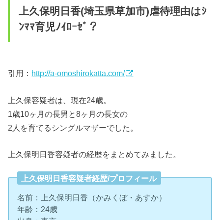
上久保明日香(埼玉県草加市)虐待理由はｼ
ﾝﾏﾏ育児ﾉｲﾛｰｾﾞ？
引用：
http://a-omoshirokatta.com/
上久保容疑者は、現在24歳。
1歳10ヶ月の長男と8ヶ月の長女の
2人を育てるシングルマザーでした。
上久保明日香容疑者の経歴をまとめてみました。
上久保明日香容疑者経歴/プロフィール
名前：上久保明日香（かみくぼ・あすか）
年齢：24歳