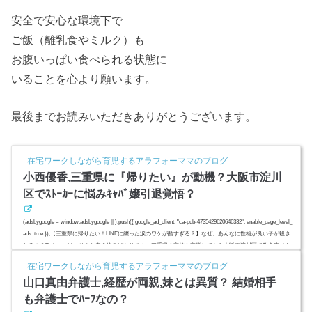
安全で安心な環境下で
ご飯（離乳食やミルク）も
お腹いっぱい食べられる状態に
いることを心より願います。
最後までお読みいただきありがとうございます。
在宅ワークしながら育児するアラフォーママのブログ
小西優香,三重県に『帰りたい』が動機？大阪市淀川
区でｽﾄｰｶｰに悩みｷｬﾊﾞ嬢引退覚悟？
(adsbygoogle = window.adsbygoogle || ).push({ google_ad_client: "ca-pub-4735429620646332", enable_page_level_
ads: true });【三重県に帰りたい！LINEに綴った涙のワケが酷すぎる？】なぜ、あんなに性格が良い子が殺さ
れるの？Twitterには、そんな書き込みばかりです。三重県の高校を卒業してから大阪市淀川区で飲食店（キ
ャバ嬢）勤務していたとされる小西優香さん。綺麗なお顔立ちで店でも人気だったようですがその一方、ス
在宅ワークしながら育児するアラフォーママのブログ
トーカー被害に悩んでおり店を辞め、地元三重県に戻りたがって...
山口真由弁護士,経歴が両親,妹とは異質？ 結婚相手
も弁護士でﾊｰﾌなの？