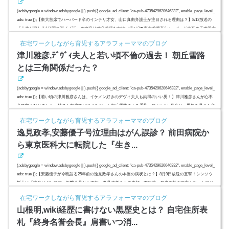
(adsbygoogle = window.adsbygoogle || ).push({ google_ad_client: "ca-pub-4735429620646332", enable_page_level_
ads: true });【東大首席でハーバード卒のインテリ才女、山口真由弁護士が注目される理由は？】8/13放送の
『人生が変わる1分間の深イイ話』の内容は才色兼備な女性は幸せ?▼東大首席卒&ハーバード大卒の天才美女
弁護士に密着!驚愕の(秘)勉強法も大公開!その弁護士は、山口真由さん（35）。出版する本が売れに売れまく
在宅ワークしながら育児するアラフォーママのブログ
っているようなんです。高校入学で単身上京し、現役で東京...
津川雅彦,ﾃﾞｳﾞｨ夫人と若い頃不倫の過去！ 朝丘雪路
とは三角関係だった？
(adsbygoogle = window.adsbygoogle || ).push({ google_ad_client: "ca-pub-4735429620646332", enable_page_level_
ads: true });【若い頃の津川雅彦さんは、イケメン好きのデヴィ夫人も納得のいい男！】津川雅彦さんが心不
全で亡くなりました。姉さん女房でバツイチだった朝丘雪路さんを看取ってから3ヶ月余り。男気を見せた年
下イケメン俳優は、若い頃かなりのプレーボーイだったようです。デヴィ夫人も惚れた津川雅彦さんの若い
在宅ワークしながら育児するアラフォーママのブログ
頃の顔画像は？朝丘雪路さんとは三角関係だった？スポンサーリ...
逸見政孝,安藤優子号泣理由はがん誤診？ 前田病院か
ら東京医科大に転院した『生き...
(adsbygoogle = window.adsbygoogle || ).push({ google_ad_client: "ca-pub-4735429620646332", enable_page_level_
ads: true });【安藤優子が今晩語る25年前の逸見政孝さんの本当の病状とは？】8月9日放送の直撃！シンソウ
坂上は「病名はガンです」衝撃会見から25年…逸見政孝さんの素顔。25年前、48歳の若さで亡くなったフジ
テレビ出身でフリーアナウンサーの逸見政孝さんを偲んで、安藤優子さんが思い慕った13歳年上の同僚で先
在宅ワークしながら育児するアラフォーママのブログ
輩で『育ての親』を語ります。2度のがん手術、早期がんと診断され...
山根明,wiki経歴に書けない黒歴史とは？ 自宅住所表
札『終身名誉会長』肩書いつ消...