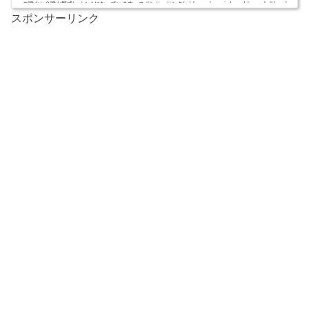
の噴火か？噴火警戒レベル４になっています。スポンサーリンク(adsbygoogle = window.adsbygoogle || ).push
スポンサーリンク
({});(adsbygoogle = window.adsbygoogle || ).push({});口永良部島,噴火最新情報！【口永良部島に噴火警報 警戒
レベル４に】鹿児島県の口永良部島では、火山性地...