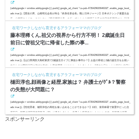
(adsbygoogle = window.adsbygoogle || ).push({ google_ad_client: "ca-pub-4735429620646332", enable_page_level_
ads: true });【歴史の男、山根明元会長が拘る『終身名誉会長』職と日本ジャージ】日本ボクシング連盟元会
長、山根明さんがスッキリしない『辞任声明会見』を行ってからも山根明元会長の自宅住所周辺には、記者
の集団が連日張り込んでいるようです。どんな芸能人が不倫や借金、離婚などの不祥事を起こしたとしても
在宅ワークしながら育児するアラフォーママのブログ
これだけ連日毎朝毎昼毎晩ニュースで取り上げられることはあり得...
藤本理稀くん,祖父の視界から行方不明！ 2歳誕生日
前日に曽祖父宅に帰省した際の事...
(adsbygoogle = window.adsbygoogle || ).push({ google_ad_client: "ca-pub-4735429620646332", enable_page_level_
ads: true });【山口県周防大島町家房で2歳誕生日イブに事故か事件か？】お盆の帰省と2歳の誕生日をお祝い
するために曽祖父宅に遊びに来ていた藤本理稀（ふじもと・よしき）くん。3歳のお兄ちゃんと祖父と自宅か
ら400ｍ先にある海に行く途中で、見守っていた祖父の視界から突如消えて行方不明になったようです。藤本
在宅ワークしながら育児するアラフォーママのブログ
理稀（ふじもと・よしき）くんはどこへ？スポンサーリンク(ads...
樋田淳也,顔画像と経歴,家族は？ 弁護士がｸﾞﾙ？警察
の失態が大問題に？
(adsbygoogle = window.adsbygoogle || ).push({ google_ad_client: "ca-pub-4735429620646332", enable_page_level_
ads: true });【性犯罪者、樋田淳也の再犯を食い止めることができるか？】13日、富田林署で留置中だった住
居不定、無職の樋田淳也容疑者（30）が逃走しました。弁護士と接見中だったといいます。顔画像や経歴、
スポンサーリンク
家族、再犯歴？スポンサーリンク(adsbygoogle = window.adsbygoogle || ).push({});(adsbygoogle = window.adsby
google || ).push({});樋田淳也,顔画像と経歴,家族は？...