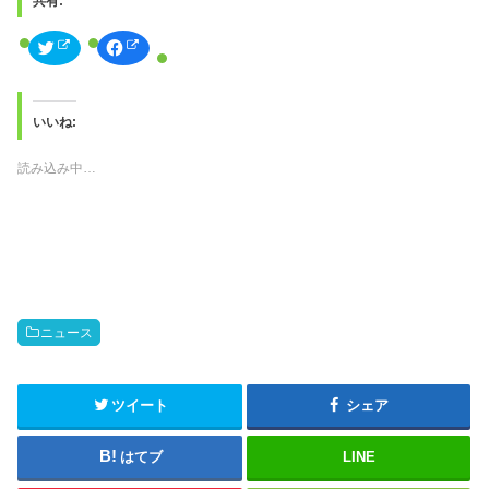
共有:
ク
F
リ
a
ッ
c
ク
e
し
b
て
o
T
o
いいね:
w
k
i
で
t
共
読み込み中…
t
有
e
す
r
る
で
に
共
は
有
ク
(
リ
新
ッ
し
ク
い
し
ウ
て
ィ
く
ン
だ
ニュース
ド
さ
ウ
い
で
(
開
新
き
し
ツイート
シェア
ま
い
す
ウ
)
ィ
ン
はてブ
LINE
ド
ウ