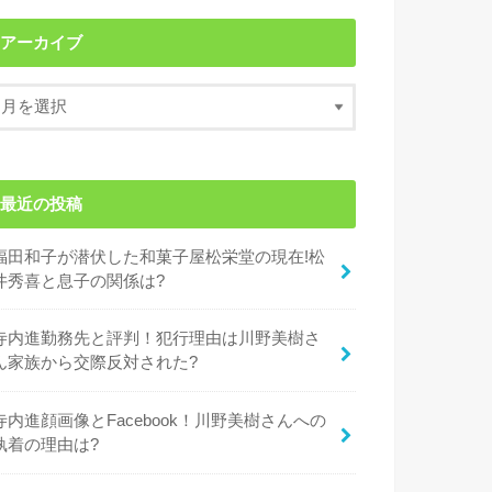
アーカイブ
最近の投稿
福田和子が潜伏した和菓子屋松栄堂の現在!松
井秀喜と息子の関係は?
寺内進勤務先と評判！犯行理由は川野美樹さ
ん家族から交際反対された?
寺内進顔画像とFacebook！川野美樹さんへの
執着の理由は?