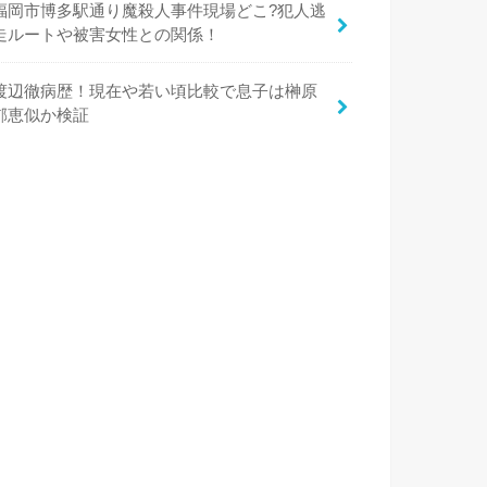
福岡市博多駅通り魔殺人事件現場どこ?犯人逃
走ルートや被害女性との関係！
渡辺徹病歴！現在や若い頃比較で息子は榊原
郁恵似か検証