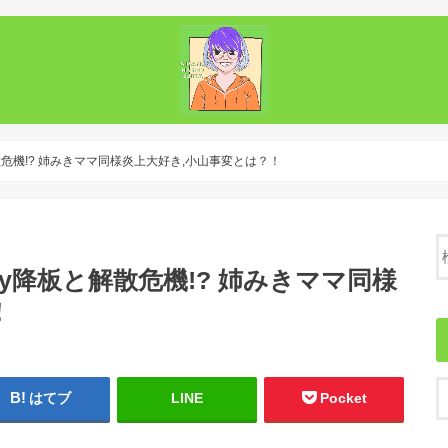
と解散危機!? 姉みきママ同様炎上大好き,小山事変とは？！
ery降板と解散危機!? 姉みきママ同様
！
はてブ
LINE
Pocket