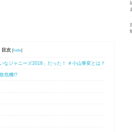
目次
[
hide
]
いなジャニーズ2018」だった！ ＃小山事変とは？
散危機!?