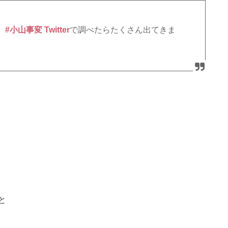
。
#小山事変 Twitter
で調べたらたくさん出てきま
と