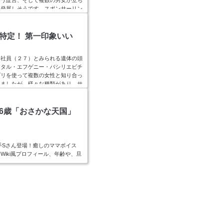
に発展しそうです。スポンサーリン
({});名鉄三河知立駅被害者はベトナム人グエン・
dia当...
r特定！ 第一印象いい
会社員（２７）とみられる遺体の頭
クタル・エフゲニー・バシリエビチ
プリを使って複数の女性と知り合っ
いましたが、様々な種類があり、サ
「ジェイ」は、結婚相手を探しに日
window...
56歳「おさかな天国」
手Sさん登場！癒しのママボイス
iki風プロフィール、年齢や、旦
ました。スポンサーリンク(ads
矢裕美の顔画像とWiki風プロフ！ 年齢と現在は？
たま、あたま、あたまが良くなる～
家のス...