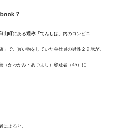
book？
臼山町
にある
通称「てんしば」
内のコンビニ
店」で、買い物をしていた会社員の男性２９歳が、
善（かわかみ・あつよし）容疑者（45）に
。
者によると、