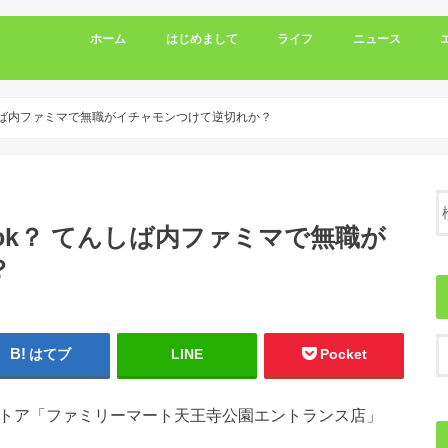
ホーム
はじめまして
ライフ
ニュース
てんしば内ファミマで無職がイチャモンつけて逆切れか？
ook？ てんしば内ファミマで無職が
？
はてブ
LINE
Pocket
ストア「ファミリーマート天王寺公園エントランス店」