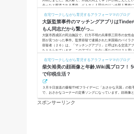
去ったと報道される事件、ベトナム人同士のリンチ殺人事件
ク(adsbygoogle = window.adsbygoogle || ).push
在宅ワークしながら育児するアラフォーママのブログ
バン・ドゥオック引用：CBCテレビ引用：CBCテレビ引用：Wikipe
大阪監禁事件のマッチングアプリはTinde
もん同志だから繋がっ...
大阪市西成区の民泊施設で、行方不明の兵庫県三田市の女性
部が見つかった事件。監禁容疑で逮捕された米国籍のバイラ
容疑者（２６）は、「マッチングアプリ」と呼ばれる交流ア
たとみられています。このアプリ、出会い系なのでは？と思
イト版お見合いの様相もあります。日本人と結婚したかった
在宅ワークしながら育児するアラフォーママのブログ
本にきた可能性も深まりました。スポンサーリンク(adsbygoogle = 
柴矢裕美の顔画像と年齢,Wiki風プロフ！ 
で印税生活？
３月９日放送の爆報!THEフライデーに「おさかな天国」の歌
で、おさかなコーナーの定番ソングになっています。顔画像とW
那、子供、現在の様子、「おさかな天国」印税について調べてみ
スポンサーリンク
bygoogle = window.adsbygoogle || ).push({});柴
「さかな、さかな、さかな～♪ さかなを食べると～♪」「あ
♪」っていう歌、一度は誰でも聞いたことありますよね。わたしの