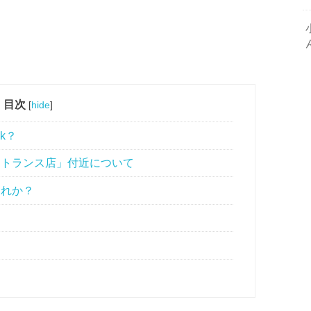
目次
[
hide
]
k？
ントランス店」付近について
切れか？