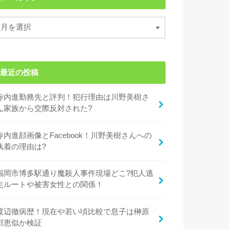
最近の投稿
寺内進勤務先と評判！犯行理由は川野美樹さ
ん家族から交際反対された?
寺内進顔画像とFacebook！川野美樹さんへの
執着の理由は?
福岡市博多駅通り魔殺人事件現場どこ?犯人逃
走ルートや被害女性との関係！
渡辺徹病歴！現在や若い頃比較で息子は榊原
郁恵似か検証