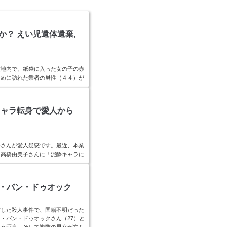
？ えい児遺体遺棄,
敷地内で、紙袋に入った女の子の赤
ために訪れた業者の男性（４４）が
えい児だったとみられ、母親の状況
oogle || ).push({});前橋市上新
の遺体は３０センチ×５０センチ
キャラ転身で愛人から
。生後...
子さんが愛人疑惑です。最近、本業
る高橋由美子さんに「泥酔キャラに
恋をしているようです。ファザコン
現在と昔の顔画像を比較すると、キ
子は、略奪婚へと進むのか？徹底調
・バン・ドゥオック
).push...
亡した殺人事件で、国籍不明だった
・バン・ドゥオックさん（27）と
いう証言、そして複数の男女が立ち