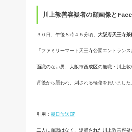
川上敦善容疑者の顔画像とFace
３０日、午後８時４５分頃、
大阪府天王寺茶
「ファミリーマート天王寺公園エントランス
面識のない男、大阪市西成区の無職・川上敦
背後から襲われ、刺される軽傷を負いました
引用：
朝日放送
二人に面識はなく、逮捕された川上敦善容疑