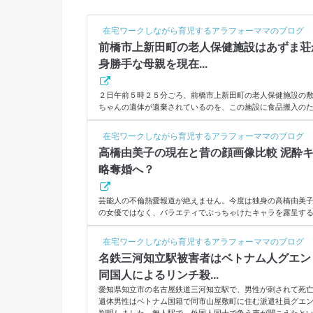
在宅ワークしながら育児するアラフォーママのブログ
前橋市上新田町の老人保健施設はあずま荘か
身勝手な母親を現在...
２日午前５時２５分ごろ、前橋市上新田町の老人保健施設の
ちゃんの遺体が遺棄されているのを、この施設に食品搬入の
発見。施設の職員が群馬県警に通報しました。産んですぐの
が気になります。スポンサーリンク(adsbygoogle = window.adsbyg
在宅ワークしながら育児するアラフォーママのブログ
田町の老人保健施設はあずま荘か？前橋署によると、赤ちゃん
高橋由美子の現在と昔の顔画像比較 泥酔
の手提げ型の紙袋に入れられ、業者の搬入口付近に置かれていた
略奪婚へ？
芸能人の不倫熱愛報道が絶えません。今度は独身の高橋由美
の女優ではなく、バラエティでぶっちゃけたキャラを露呈す
転身？」と驚いていましたが、泥酔せざるを得ない道ならぬ
だと過去に言っていたかつての清純アイドルも現在４４歳。
在宅ワークしながら育児するアラフォーママのブログ
ャラを見事に変えていく高橋さんが伺えます。愛人高橋由美
名鉄三河知立駅被害者はベトナム人グエン
査です。スポンサーリンク(adsbygoogle = window.adsbygoogle || 
同国人によるリンチ殺...
愛知県知立市の名古屋鉄道三河知立駅で、男性が刺されて死
遺体男性はベトナム国籍で同市山屋敷町に住む派遣社員グエン
判明しました。無人駅で、外国人同士で争う声が聞こえたと