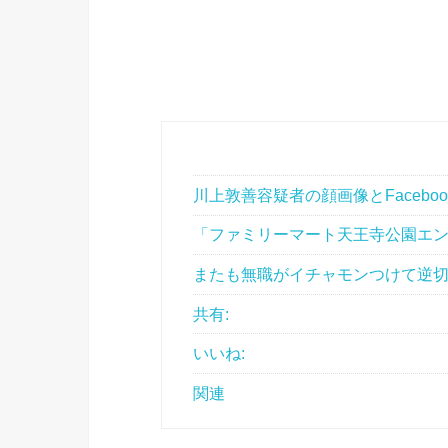
川上敦善容疑者の顔画像とFaceboo
「ファミリーマート天王寺公園エ
またも無職がイチャモンつけて逆
共有:
いいね:
関連