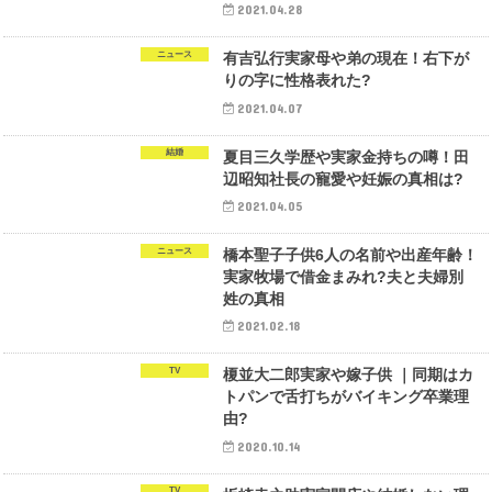
2021.04.28
ニュース
有吉弘行実家母や弟の現在！右下が
りの字に性格表れた?
2021.04.07
結婚
夏目三久学歴や実家金持ちの噂！田
辺昭知社長の寵愛や妊娠の真相は?
2021.04.05
ニュース
橋本聖子子供6人の名前や出産年齢！
実家牧場で借金まみれ?夫と夫婦別
姓の真相
2021.02.18
TV
榎並大二郎実家や嫁子供 ｜同期はカ
トパンで舌打ちがバイキング卒業理
由?
2020.10.14
TV