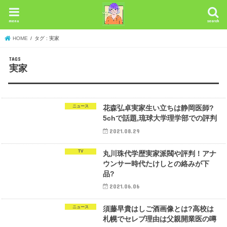
menu
search
HOME
タグ : 実家
実家
ニュース
花森弘卓実家生い立ちは静岡医師?
5chで話題,琉球大学理学部での評判
2021.08.29
TV
丸川珠代学歴実家派閥や評判！アナ
ウンサー時代たけしとの絡みが下
品?
2021.06.06
ニュース
須藤早貴はしご酒画像とは?高校は
札幌でセレブ理由は父親開業医の噂