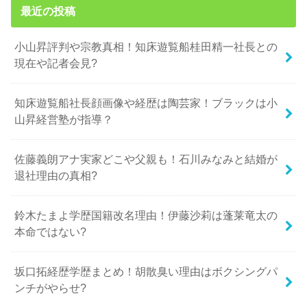
最近の投稿
小山昇評判や宗教真相！知床遊覧船桂田精一社長との
現在や記者会見?
知床遊覧船社長顔画像や経歴は陶芸家！ブラックは小
山昇経営塾が指導？
佐藤義朗アナ実家どこや父親も！石川みなみと結婚が
退社理由の真相?
鈴木たまよ学歴国籍改名理由！伊藤沙莉は蓬莱竜太の
本命ではない?
坂口拓経歴学歴まとめ！胡散臭い理由はボクシングパ
ンチがやらせ?