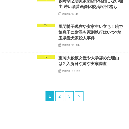
坂崎幸之助実家閉店や結婚しない理
由 若い頃昔画像比較,母や性格も
2020.10.13
TV
風間博子現在や実家生い立ち！絵で
娘息子に謝罪も死刑執行はいつ?埼
玉県愛犬家殺人事件
2020.10.04
TV
重岡大毅彼女歴や大学辞めた理由
は? 入所日や姉や実家調査
2020.08.22
1
2
3
>