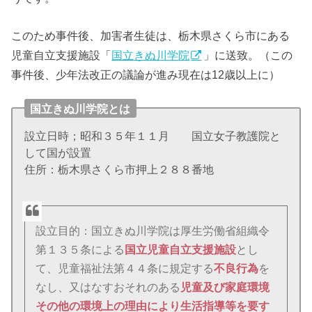
このため事件後、加害者生徒は、栃木県さくら市にある
児童自立支援施設「
国立きぬ川学院
」に送致。（この
事件後、少年法改正の議論が進み現在は12歳以上に）
国立きぬ川学院とは
設立日時；昭和３５年１１月 国立女子教護院と
して国が設置
住所：栃木県さくら市押上２８８番地
設立目的：国立きぬ川学院は厚生労働省組織令
第１３５条による
国立児童自立支援施設
とし
て、児童福祉法第４４条に規定する
不良行為
を
なし、又はなすおそれのある
児童及び家庭環境
その他の環境上の理由により生活指導等を要す