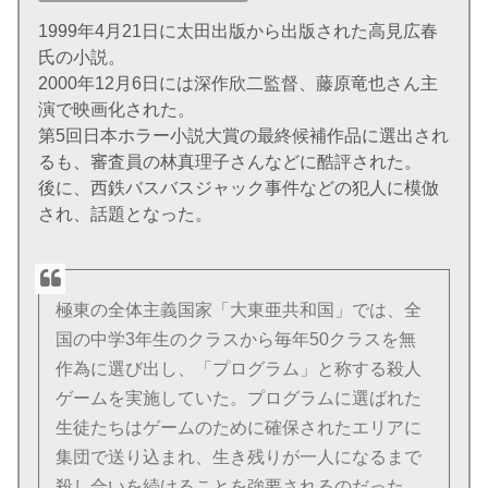
1999年4月21日に太田出版から出版された高見広春
氏の小説。
2000年12月6日には深作欣二監督、藤原竜也さん主
演で映画化された。
第5回日本ホラー小説大賞の最終候補作品に選出され
るも、審査員の林真理子さんなどに酷評された。
後に、西鉄バスバスジャック事件などの犯人に模倣
され、話題となった。
極東の全体主義国家「大東亜共和国」では、全
国の中学3年生のクラスから毎年50クラスを無
作為に選び出し、「プログラム」と称する殺人
ゲームを実施していた。プログラムに選ばれた
生徒たちはゲームのために確保されたエリアに
集団で送り込まれ、生き残りが一人になるまで
殺し合いを続けることを強要されるのだった。