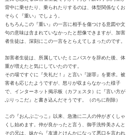
背中に乗せたり、乗られたりするのは、体型関係なくお
そらく『重い』でしょう。
もちろんこの『重い』の一言に相手を傷つける意図や文
句の意味は含まれていなかったと想像できますが、加害
者生徒は、深刻にこの一言をとらえてしまったのです。
加害者生徒は、所属していたミニバスケを辞めた後、体
重が増えたと気にしていたのです。
その場ですぐに『失礼だ！』と言い『謝罪』を要求。被
害者も応じたようですが、怒りが収まらなかった様子
で、インターネット掲示板（カフェスタ）に『言い方が
ぶりっこだ』と書き込んだそうです。（のちに削除）
この『おんぶごっこ』以来、急激に二人の仲がぎくしゃ
くし始めます。仲が良かったと言う、御手洗怜美さんと
その兄は、妹から『友達とけんかになって悪口を言われ