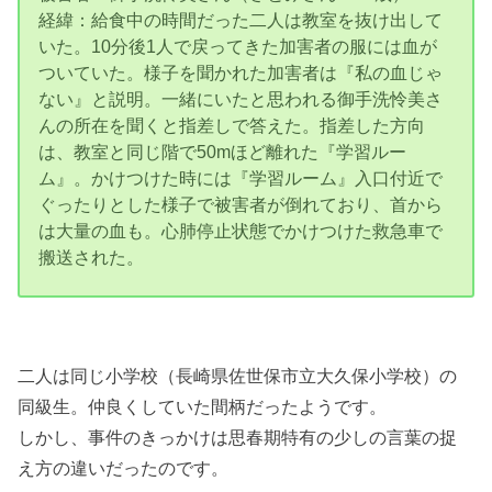
経緯：給食中の時間だった二人は教室を抜け出して
いた。10分後1人で戻ってきた加害者の服には血が
ついていた。様子を聞かれた加害者は『私の血じゃ
ない』と説明。一緒にいたと思われる御手洗怜美さ
んの所在を聞くと指差しで答えた。指差した方向
は、教室と同じ階で50mほど離れた『学習ルー
ム』。かけつけた時には『学習ルーム』入口付近で
ぐったりとした様子で被害者が倒れており、首から
は大量の血も。心肺停止状態でかけつけた救急車で
搬送された。
二人は同じ小学校（長崎県佐世保市立大久保小学校）の
同級生。仲良くしていた間柄だったようです。
しかし、事件のきっかけは思春期特有の少しの言葉の捉
え方の違いだったのです。