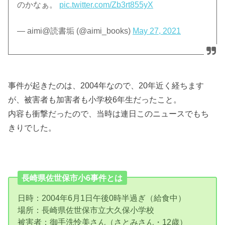
のかなぁ。
pic.twitter.com/Zb3rt855yX
— aimi@読書垢 (@aimi_books)
May 27, 2021
事件が起きたのは、2004年なので、20年近く経ちます
が、被害者も加害者も小学校6年生だったこと。
内容も衝撃だったので、当時は連日このニュースでもち
きりでした。
長崎県佐世保市小6事件とは
日時：2004年6月1日午後0時半過ぎ（給食中）
場所：長崎県佐世保市立大久保小学校
被害者：御手洗怜美さん（さとみさん・12歳）