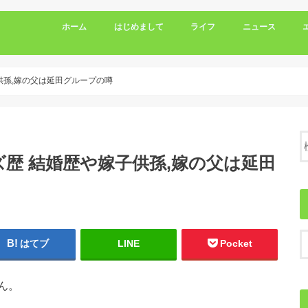
ホーム
はじめまして
ライフ
ニュース
供孫,嫁の父は延田グループの噂
歴 結婚歴や嫁子供孫,嫁の父は延田
はてブ
LINE
Pocket
ん。