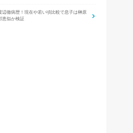
渡辺徹病歴！現在や若い頃比較で息子は榊原
郁恵似か検証