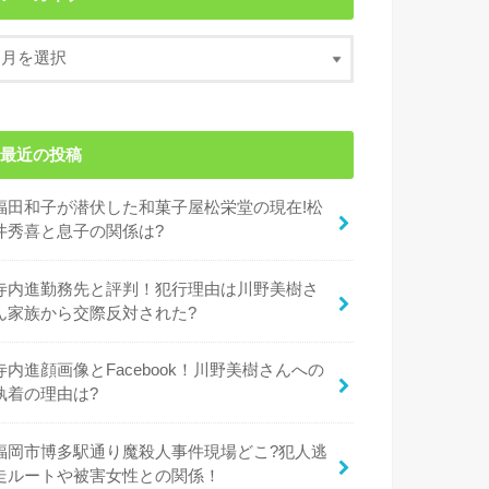
最近の投稿
福田和子が潜伏した和菓子屋松栄堂の現在!松
井秀喜と息子の関係は?
寺内進勤務先と評判！犯行理由は川野美樹さ
ん家族から交際反対された?
寺内進顔画像とFacebook！川野美樹さんへの
執着の理由は?
福岡市博多駅通り魔殺人事件現場どこ?犯人逃
走ルートや被害女性との関係！