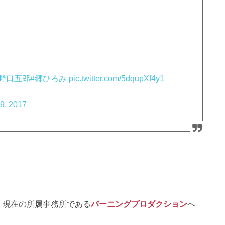
#野口五郎
#郷ひろみ
pic.twitter.com/5dqupXf4y1
9, 2017
、現在の所属事務所である
バーニングプロダクション
へ