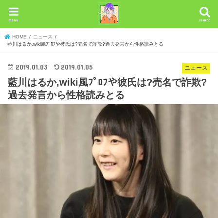
menu
search
HOME
ニュース
藍川はるか,wiki風ﾌﾟﾛﾌや彼氏は?売名で詐欺?過去発言から性格読みとる
2019.01.03
2019.01.05
ニュース
藍川はるか,wiki風ﾌﾟﾛﾌや彼氏は?売名で詐欺?
過去発言から性格読みとる