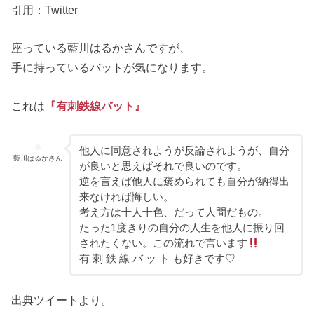
引用：Twitter
座っている藍川はるかさんですが、
手に持っているバットが気になります。
これは
『有刺鉄線バット』
他人に同意されようが反論されようが、自分
藍川はるかさん
が良いと思えばそれで良いのです。
逆を言えば他人に褒められても自分が納得出
来なければ悔しい。
考え方は十人十色、だって人間だもの。
たった1度きりの自分の人生を他人に振り回
されたくない。この流れで言います
有 刺 鉄 線 バ ッ ト も好きです♡
出典ツイートより。