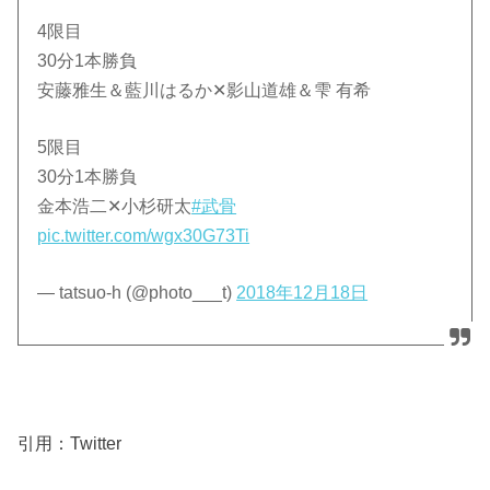
4限目
30分1本勝負
安藤雅生＆藍川はるか✕影山道雄＆雫 有希
5限目
30分1本勝負
金本浩二✕小杉研太
#武骨
pic.twitter.com/wgx30G73Ti
— tatsuo-h (@photo___t)
2018年12月18日
引用：Twitter