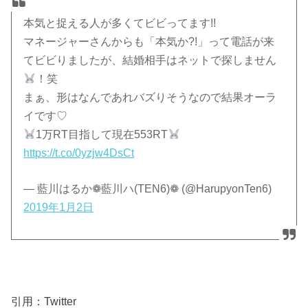
本気と捉える人が多くてビビってます!!
マネージャーさんからも「本気か?!」って電話が来
てビビりましたが、結婚相手はネットで探しません
！笑
まぁ、形はなんであれバズりそうなので結果オーラ
イです♡
1万RT目指して現在553RT
https://t.co/0yzjw4DsCt
— 藍川はるか❁藍川ハ(TEN6)❁ (@HarupyonTen6)
2019年1月2日
引用：Twitter