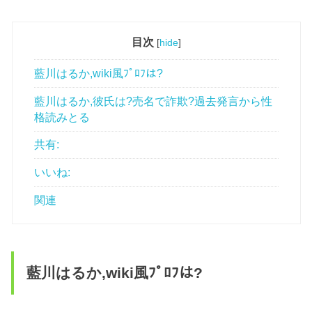
目次
[
hide
]
藍川はるか,wiki風ﾌﾟﾛﾌは?
藍川はるか,彼氏は?売名で詐欺?過去発言から性
格読みとる
共有:
いいね:
関連
藍川はるか,wiki風ﾌﾟﾛﾌは?