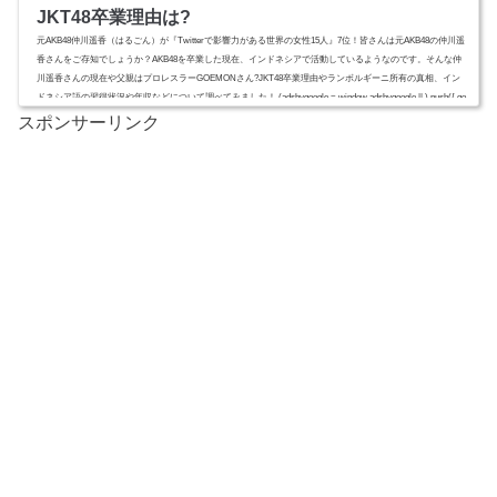
JKT48卒業理由は?
元AKB48仲川遥香（はるごん）が『Twitterで影響力がある世界の女性15人』7位！皆さんは元AKB48の仲川遥
香さんをご存知でしょうか？AKB48を卒業した現在、インドネシアで活動しているようなのです。そんな仲
川遥香さんの現在や父親はプロレスラーGOEMONさん?JKT48卒業理由やランボルギーニ所有の真相、イン
ドネシア語の習得状況や年収などについて調べてみました！ (adsbygoogle = window.adsbygoogle || ).push({ go
ogle_ad_client: "ca-pub-4735429620646332", enable_page_level_ads: true });...
スポンサーリンク