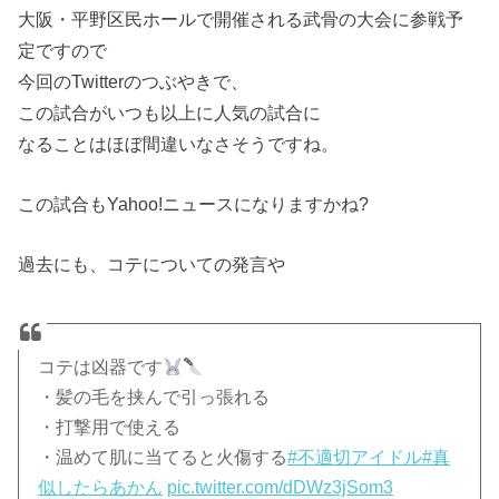
大阪・平野区民ホールで開催される武骨の大会に参戦予
定ですので
今回のTwitterのつぶやきで、
この試合がいつも以上に人気の試合に
なることはほぼ間違いなさそうですね。
この試合もYahoo!ニュースになりますかね?
過去にも、コテについての発言や
コテは凶器です
・髪の毛を挟んで引っ張れる
・打撃用で使える
・温めて肌に当てると火傷する
#不適切アイドル
#真
似したらあかん
pic.twitter.com/dDWz3jSom3