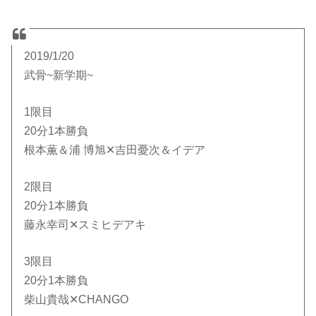
2019/1/20
武骨~新学期~
1限目
20分1本勝負
根本薫＆浦 博旭✕吉田憂次＆イデア
2限目
20分1本勝負
藤永幸司✕スミヒデアキ
3限目
20分1本勝負
柴山貴哉✕CHANGO