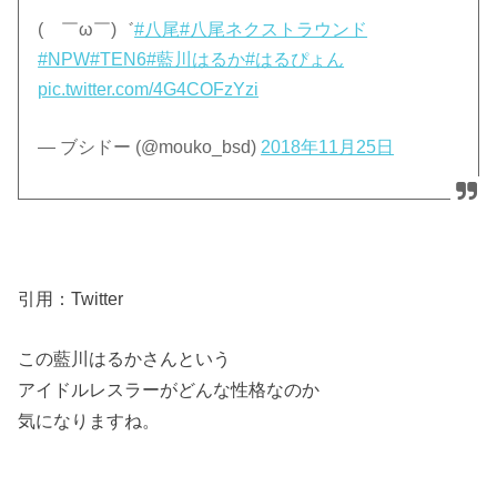
( ￣ω￣)゛
#八尾
#八尾ネクストラウンド
#NPW
#TEN6
#藍川はるか
#はるぴょん
pic.twitter.com/4G4COFzYzi
— ブシドー (@mouko_bsd)
2018年11月25日
引用：Twitter
この藍川はるかさんという
アイドルレスラーがどんな性格なのか
気になりますね。