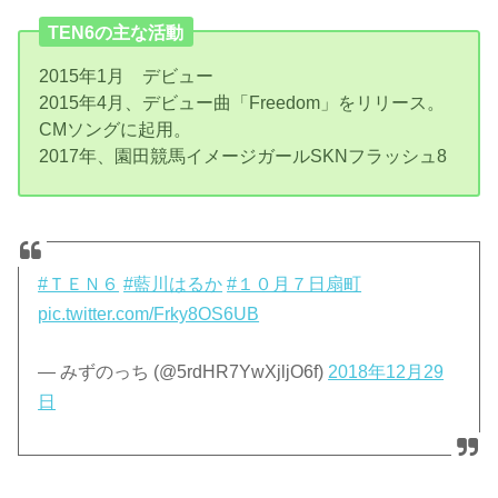
TEN6の主な活動
2015年1月 デビュー
2015年4月、デビュー曲「Freedom」をリリース。
CMソングに起用。
2017年、園田競馬イメージガールSKNフラッシュ8
#ＴＥＮ６
#藍川はるか
#１０月７日扇町
pic.twitter.com/Frky8OS6UB
— みずのっち (@5rdHR7YwXjljO6f)
2018年12月29
日