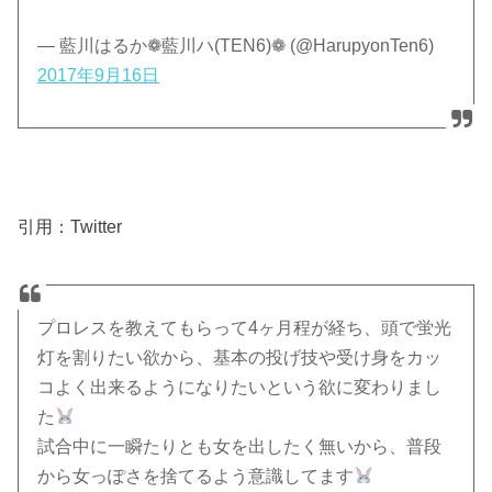
— 藍川はるか❁藍川ハ(TEN6)❁ (@HarupyonTen6)
2017年9月16日
引用：Twitter
プロレスを教えてもらって4ヶ月程が経ち、頭で蛍光
灯を割りたい欲から、基本の投げ技や受け身をカッ
コよく出来るようになりたいという欲に変わりまし
た
試合中に一瞬たりとも女を出したく無いから、普段
から女っぽさを捨てるよう意識してます