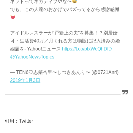
ネットってネガティブやな〜
でも、この人達のおかげでバズってるから感謝感謝
アイドルレスラーが“戸籍上の夫”を募集！？別居婚
可・生活費40万／月くれる方は物販に記入済みの婚
姻届を- Yahoo!ニュース
https://t.co/plxWcQhDfD
@YahooNewsTopics
— TEN6♡志築杏里〜しつきあんり〜 (@0721Anri)
2019年1月3日
引用：Twitter