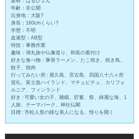
愛称：はるぴょん
年齢：非公開
出身地：大阪?
身長：160cmくらい?
学歴：不明
血液型：AB型
特技：事務作業
趣味：弾丸旅や仏像巡り、和装の着付け
好きな食べ物：豚骨ラーメン、たこ焼き、焼き鳥、
餃子、焼肉
行ってみたい所 : 屋久島、宮古島、四国八十八ヶ所
巡礼、富士急ハイランド、マチュピチュ、カリフォ
ルニア、フィンランド
好き : 可愛い女の子、睡眠、貯蓄、祭、綺麗な海、1
人旅、テーマパーク、神社仏閣
目標 : 市松人形の様な美人になる。悟りを開く