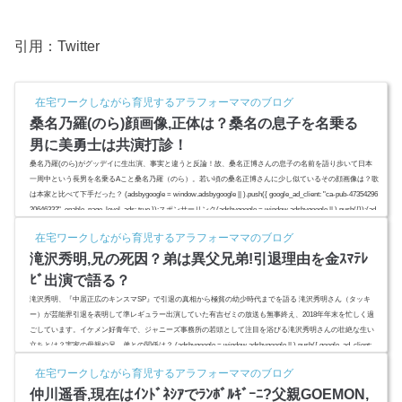
引用：Twitter
在宅ワークしながら育児するアラフォーママのブログ
桑名乃羅(のら)顔画像,正体は？桑名の息子を名乗る
男に美勇士は共演打診！
桑名乃羅(のら)がグッデイに生出演、事実と違うと反論！故、桑名正博さんの息子の名前を語り歩いて日本
一周中という長男を名乗るAこと桑名乃羅（のら）。若い頃の桑名正博さんに少し似ているその顔画像は？歌
は本家と比べて下手だった？ (adsbygoogle = window.adsbygoogle || ).push({ google_ad_client: "ca-pub-47354296
20646332", enable_page_level_ads: true });スポンサーリンク(adsbygoogle = window.adsbygoogle || ).push({});(ad
sbygoogle = window.adsbygoogle || ).push({});桑名乃...
在宅ワークしながら育児するアラフォーママのブログ
滝沢秀明,兄の死因？弟は異父兄弟!引退理由を金ｽﾏﾃﾚ
ﾋﾞ出演で語る？
滝沢秀明、『中居正広のキンスマSP』で引退の真相から極貧の幼少時代までを語る 滝沢秀明さん（タッキ
ー）が芸能界引退を表明して準レギュラー出演していた有吉ゼミの放送も無事終え、2018年年末を忙しく過
ごしています。イケメン好青年で、ジャニーズ事務所の若頭として注目を浴びる滝沢秀明さんの壮絶な生い
立ちとは？実家の母親や兄、弟との関係は？ (adsbygoogle = window.adsbygoogle || ).push({ google_ad_client:
"ca-pub-4735429620646332", enable_page_level_ads: true });スポンサー...
在宅ワークしながら育児するアラフォーママのブログ
仲川遥香,現在はｲﾝﾄﾞﾈｼｱでﾗﾝﾎﾞﾙｷﾞｰﾆ?父親GOEMON,