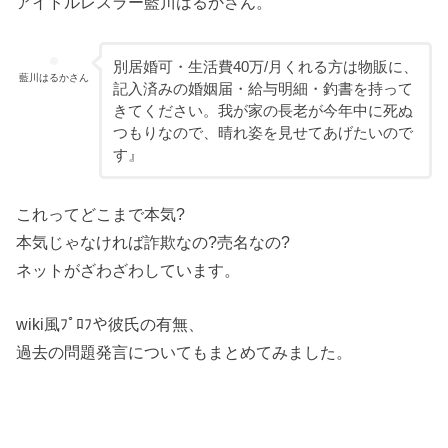
アイドルレスラー藍川はるかさん。
別居婚可・生活費40万/月くれる方は物販に、
藍川はるかさん
記入済みの婚姻届・給与明細・釣書を持って
きてください。我が家の長老が今年中に死ぬ
つもりなので、晴れ姿を見せてあげたいので
す』
これってどこまで本気?
本気じゃなければ詐欺なの?売名なの?
ネットがざわざわしています。
wiki風ﾌﾟﾛﾌや彼氏の有無、
過去の問題発言についてもまとめてみました。