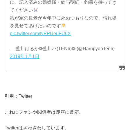
に、記入済みの婚姻届・給与明細・釣書を持ってき
てください
我が家の長老が今年中に死ぬつもりなので、晴れ姿
を見せてあげたいのです
pic.twitter.com/NPPUeuFU6X
— 藍川はるか❁藍川ハ(TEN6)❁ (@HarupyonTen6)
2019年1月1日
引用：Twitter
これにファンや関係者は即座に反応。
Twitterはざわざわしています。