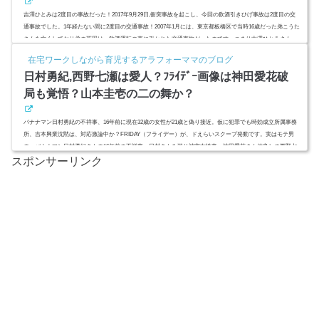
吉澤ひとみは2度目の事故だった！2017年9月29日,衝突事故を起こし、今回の飲酒引きひげ事故は2度目の交
通事故でした。1年経たない間に2度目の交通事故！2007年1月には、東京都板橋区で当時16歳だった弟こうた
さんを亡くしており弟の死因は、飲酒運転の車に引かれた交通事故だったのです。つまり吉澤ひとみさん
は、飲酒運転で大事な家族を失った遺族側の人間だったのです。それなのになぜ？今回は飲酒事故にひき逃
在宅ワークしながら育児するアラフォーママのブログ
げ容疑も加わっており罪は重大です。元モーニング娘。の中でも中澤裕子さんに次ぐ姉貴的キャラで人気だ
日村勇紀,西野七瀬は愛人？ﾌﾗｲﾃﾞｰ画像は神田愛花破
った吉澤ひとみさん...
局も覚悟？山本圭壱の二の舞か？
バナナマン日村勇紀の不祥事、16年前に現在32歳の女性が21歳と偽り接近。仮に犯罪でも時効成立所属事務
所、吉本興業沈黙は、対応激論中か？FRIDAY（フライデー）が、ドえらいスクープ発動です。実はモテ男
の、バナナマン日村勇紀さんの16年前の不祥事、日村さんを巡り被害女性妻、神田愛花さん仲良しの西野七
スポンサーリンク
瀬さん（乃木坂46）の動向が注目されています。彼氏？を守るために捨て身の卒業発表した？周囲の反対を
押し切って結婚した神田愛花さん破局⇒離婚か？バナナマンは設楽設さんの腹次第で解散？コンビ続行でも
極楽とんぼ山本圭一状...