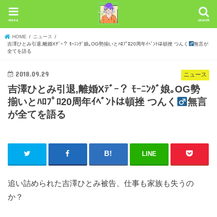
menu
search
HOME
ニュース
吉澤ひとみ引退,離婚Xﾃﾞｰ？ ﾓｰﾆﾝｸﾞ娘｡OG勢揃いとﾊﾛﾌﾟﾛ20周年ｲﾍﾞﾝﾄは頓挫 つんく
無言が
全てを語る
2018.09.29
ニュース
吉澤ひとみ引退,離婚Xﾃﾞｰ？ ﾓｰﾆﾝｸﾞ娘｡OG勢
揃いとﾊﾛﾌﾟﾛ20周年ｲﾍﾞﾝﾄは頓挫 つんく
無言
が全てを語る
LINE
追い詰められた吉澤ひとみ被告、仕事も家族も失うの
か？