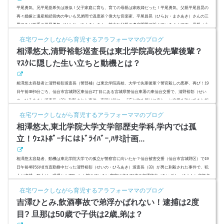
平尾勇気、兄平尾亜希矢は激似！父子家庭に育ち、育ての母親は家政婦だった！平尾勇気、父親平尾昌晃の
再々婚嫁と遺産相続骨肉の争いも兄弟間で温度差？偉大な音楽家、平尾昌晃（ひらお・まさあき）さんの三
男であり歌手の平尾勇気（ひらお・ゆうき）さん。莫大な父親の遺産問題で訴えているようです。母親（小
沢美雪 おざわ・みゆき）や兄（平尾亜希矢 ひらお・あきや）さんはどんな人？ぶっちゃけ遺産ってどれ
在宅ワークしながら育児するアラフォーママのブログ
くらい？再々婚妻は『60億円』後妻業（後妻ビジネス）なの？ (adsbygoogle = window.adsbygoogle || ).push({
相澤悠太,清野裕彰巡査長は東北学院高校先輩後輩？
...
ﾏｽｸに隠した生い立ちと動機とは？
相澤悠太容疑者と清野裕彰巡査長（警部補）は東北学院高校、大学で先輩後輩？警官殺しの悪夢、再び！19
日午前4時5分ごろ、仙台市宮城野区東仙台2丁目にある宮城県警仙台東署の東仙台交番で、清野裕彰（せい
の・ひろあき）巡査長（33）刺殺された事件。夜明け前に、『忘れ物を届けに来た』と交番を訪ねてきた相
澤悠太容疑者（21）。当初は、2人で応対していたようですが、男性巡査部長（47）が、清野裕彰（せいの・
在宅ワークしながら育児するアラフォーママのブログ
ひろあき）巡査長（33）に任せて別部屋に移動してすぐの事件だったようです。清野裕彰（せいの・ひろあ
相澤悠太,東北学院大学文学部歴史学科,学内では孤
き）巡査長（33）...
立！ｳｪｽﾄﾎﾟｰﾁにはﾄﾞﾗｲﾊﾞｰ,ﾊｻﾐ計画...
相澤悠太容疑者、動機は東北学院大学での孤立が警察官に向いたか？仙台被害交番（仙台市宮城野区）で19
日午前4時5分頃当直勤務中だった清野裕彰（せいの・ひろあき）巡査長（33）が男に刺殺された事件で、犯
人が逮捕。犯人は、現場から700mしか離れていない実家に住む21歳の相澤悠太（あいざわ・ゆうた）容疑者
（仙台市宮城野区新田）と発表されました。相澤悠太容疑者は、仙台東交番に『1000円拾った』と訪れ、対
在宅ワークしながら育児するアラフォーママのブログ
応した二人の警官のうち、清野裕彰（せいの・ひろあき）巡査長が一人になったところで襲撃。凶器は、30c
吉澤ひとみ,飲酒事故で弟浮かばれない！逮捕は2度
mもの刃物のよう...
目? 旦那は50歳で子供は2歳,弟は？