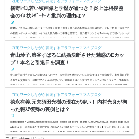
在宅ワークしながら育児するアラフォーママのブログ
リンク(adsbygoogle = window.adsbygoogle || ).push({});渋谷すばる脱退＆退所理由は錦戸亮の一言から判明！
横野ﾚｲｺ,若い頃画像と学歴が嘘つき？炎上は相撲協
関ジャニ∞...
会のｲﾇ,枕ﾚﾎﾟｰﾀｰと批判の理由は？
横野レイコさんは枕レポーター？独身？旦那子供は？貴乃花の相撲協会引退騒動で、テレビに引っ張りだこ
の相撲レポーターの横野レイコさん貴乃花への辛辣な発言で、貴乃花ファンからTwitterなどで猛バッシング
を受けています。横野レイコさんとはどんな女性なのでしょうか？若い頃顔画像や学歴は？相撲協会と懇意
なワケは女性特有の、、？ (adsbygoogle = window.adsbygoogle || ).push({ google_ad_client: "ca-pub-4735429620
在宅ワークしながら育児するアラフォーママのブログ
646332", enable_page_level_ads: true });スポンサーリンク(adsbygoo...
青山玲子,渋谷すばるに結婚決断させた魅惑のEカッ
プ！本名と引退日を調査！
青山玲子は渋谷すばると結婚決まったか？ ５年同棲が噂されている渋谷すばると青山玲子。事務所に反対
されても交際続行、結婚決めたため渋谷すばるは芸能界干される覚悟で関ジャニ∞脱退＆ジャニーズ事務所
退所を決意した？ 渋谷すばるが見せた男気とは？青山玲子がひた隠す本名とは？ 青山玲子も事務所退所、
芸能界引退で二人で海外逃亡？渋谷すばるを虜にしたEカップセクシーアイドルを調査しました。スポンサー
在宅ワークしながら育児するアラフォーママのブログ
リンク(adsbygoogle = window.adsbygoogle || ).push({});渋谷すばる脱退＆退所理由は錦戸亮の一言から判明！
徳永有美,元夫須田光樹の現在が凄い！ 内村光良が拘
関ジャニ∞...
った報ｽﾃ復帰の裏側とは？
(adsbygoogle = window.adsbygoogle || ).push({ google_ad_client: "ca-pub-4735429620646332", enable_page_level_
ads: true });【徳永有美が夫内村光良に頼み込んだ報道ステーションへの復帰とは？】テレビ朝日は８日、報
道番組「報道ステーション」の新キャストを発表。同局を05年に退社した徳永有美アナウンサーが、今年10
スポンサーリンク
月の改変期からキャスターとして加入し、富川悠太アナとタッグを組み13年振りに同番組に復帰するようで