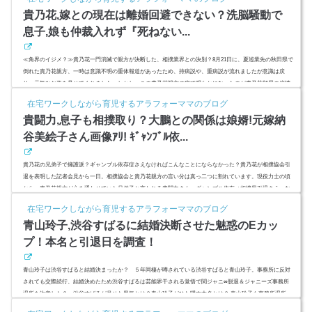
プロ20周...
貴乃花,嫁との現在は離婚回避できない？洗脳騒動で
息子,娘も仲裁入れず『死ねない...
≪角界のイジメ？≫貴乃花一門消滅で親方が決断した、相撲業界との決別？8月21日に、夏巡業先の秋田県で
倒れた貴乃花親方、一時は意識不明の重体報道があったため、持病説や、重病説が流れましたが意識は戻
り、元気なお姿を見せてくれました。しかし、この貴乃花親方の病で明らかになったのが貴乃花部屋の崩壊
と花田家の離婚危機。嫁である元フジテレビアナウンサー河野景子さんと家庭内別居状態と報道されまし
在宅ワークしながら育児するアラフォーママのブログ
た。貴乃花部屋の危機に際しても、嫁河野景子さんは、入院中の貴乃花親方のお見舞いにも訪れなかったよ
貴闘力,息子も相撲取り？大鵬との関係は娘婿!元嫁納
うです。離婚は回避でき...
谷美絵子さん画像ｱﾘ! ｷﾞｬﾝﾌﾞﾙ依...
貴乃花の兄弟子で擁護派？ギャンブル依存症さえなければこんなことにならなかった？貴乃花が相撲協会引
退を表明した記者会見から一日。相撲協会と貴乃花親方の言い分は真っ二つに割れています。現役力士の頃
から、貴乃花親方が心を通わせていた兄弟子と言われる貴闘力さん。ギャンブル依存⇒相撲界引退さえ、な
ければいまも貴乃花親方の側近として一番の見方であったであろう貴闘力さん。息子は3人でプロレスラーと
在宅ワークしながら育児するアラフォーママのブログ
相撲取り？嫁、納谷美絵子さんは大鵬さんの娘で離婚している？ (adsbygoogle = window.adsbygoogle || ).push
青山玲子,渋谷すばるに結婚決断させた魅惑のEカッ
({ ...
プ！本名と引退日を調査！
青山玲子は渋谷すばると結婚決まったか？ ５年同棲が噂されている渋谷すばると青山玲子。事務所に反対
されても交際続行、結婚決めたため渋谷すばるは芸能界干される覚悟で関ジャニ∞脱退＆ジャニーズ事務所
退所を決意した？ 渋谷すばるが見せた男気とは？青山玲子がひた隠す本名とは？ 青山玲子も事務所退所、
芸能界引退で二人で海外逃亡？渋谷すばるを虜にしたEカップセクシーアイドルを調査しました。スポンサー