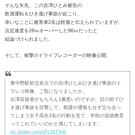
そんな矢先、この吉澤ひとみ被告の
飲酒運転＆ひき逃げ事故が起こり、
幸いなことに被害者2名は軽傷と伝えられていますが、
法定速度を26㎞オーバーした86㎞だったと
結論づけられました。
そして、衝撃のドライブレコーダーの映像公開。
東中野駅前交差点での吉澤ひとみひき逃げ事故のド
ラレコ映像、ご覧になりましたか。
吉澤容疑者がもちろん1番悪いのですが、目の前でひ
き逃げ事故を目撃して、救護や通報もせず立ち去っ
てしまう女子高生3名の行動を見て、学校の道徳教育
ってこれでいいのかと感じてしまいます。
pic.twitter.com/uPLNiT5l4l