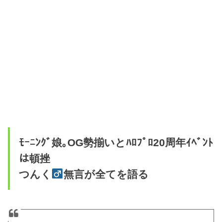
ﾓｰﾆﾝｸﾞ娘｡OG勢揃いとﾊﾛﾌﾟﾛ20周年ｲﾍﾞﾝﾄ
は頓挫
つんく
無言が全てを語る