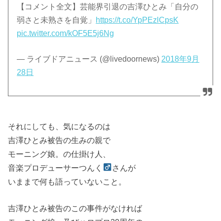
【コメント全文】芸能界引退の吉澤ひとみ「自分の
弱さと未熟さを自覚」
https://t.co/YpPEzlCpsK
pic.twitter.com/kOF5E5j6Ng
— ライブドアニュース (@livedoornews)
2018年9月
28日
それにしても、気になるのは
吉澤ひとみ被告の生みの親で
モーニング娘。の仕掛け人、
音楽プロデューサーつんく
さんが
いままで何も語っていないこと。
吉澤ひとみ被告のこの事件がなければ