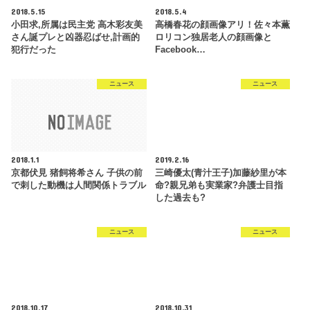
2018.5.15
2018.5.4
小田求,所属は民主党 高木彩友美
高橋春花の顔画像アリ！佐々本薫
さん誕プレと凶器忍ばせ,計画的
ロリコン独居老人の顔画像と
犯行だった
Facebook…
ニュース
ニュース
2018.1.1
2019.2.16
京都伏見 猪飼将希さん 子供の前
三崎優太(青汁王子)加藤紗里が本
で刺した動機は人間関係トラブル
命?親兄弟も実業家?弁護士目指
した過去も?
ニュース
ニュース
2018.10.17
2018.10.31