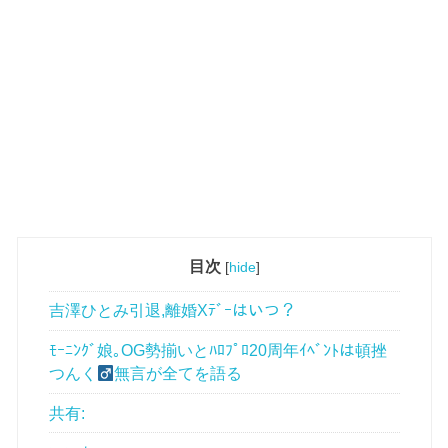
目次
[
hide
]
吉澤ひとみ引退,離婚Xﾃﾞｰはいつ？
ﾓｰﾆﾝｸﾞ娘｡OG勢揃いとﾊﾛﾌﾟﾛ20周年ｲﾍﾞﾝﾄは頓挫
つんく
無言が全てを語る
共有: