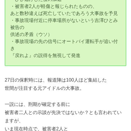
・被害者2人が軽傷と報じられたものの、
あと数秒違えば死亡していたであろう大事故を予見
・事故現場付近に停車場所がないという吉澤ひとみ
被告の
供述の矛盾（ウソ）
・事故現場の先の信号にオートバイ運転手が追い付
き
『戻れよ』の説得を無視して発進
27日の保釈時には、報道陣は100人ほど集結した
世間が注目する元アイドルの大事故。
一説には、刑期が確定する前に
被害者二人との示談が先決ではないか？とも言われてい
ますが、
いま現在時点で、被害者2人と