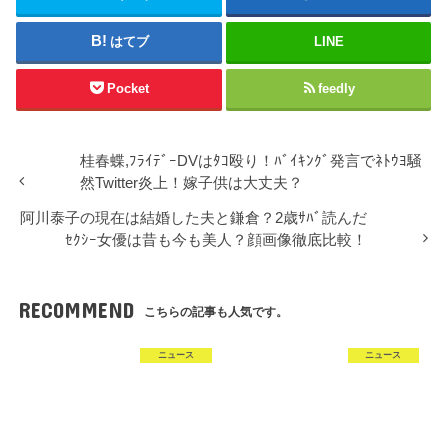
す
ウ
)
ィ
ン
ド
はてブ
LINE
ウ
で
開
き
Pocket
feedly
ま
す
)
桂春蝶,ﾌﾗｲﾃﾞｰDVはﾀｺ殴り！ﾊﾞｲｷﾝｸﾞ発言でﾈﾄｳﾖ騒
然Twitter炎上！嫁子供は大丈夫？
阿川泰子の現在は結婚した夫と鎌倉？2歳ｻﾊﾞ読んだ
ｾｸｼｰ女優は昔も今も美人？顔画像徹底比較！
RECOMMEND
こちらの記事も人気です。
ニュース
ニュース