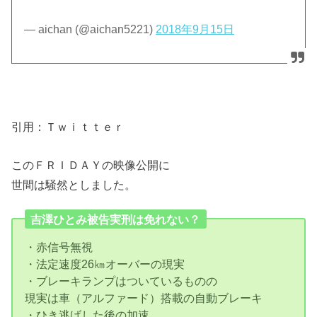
— aichan (@aichan5221)
2018年9月15日
引用：Ｔｗｉｔｔｅｒ
このＦＲＩＤＡＹの映像公開に
世間は騒然としました。
吉澤ひとみ被告実刑は免れない？
・赤信号無視
・法定速度26㎞オーバーの現実
・ブレーキランプはついているものの
現実は車（アルファード）搭載の自動ブレーキ
・ひき逃げした後の加速