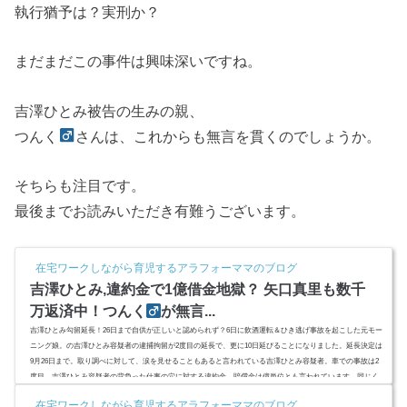
執行猶予は？実刑か？
まだまだこの事件は興味深いですね。
吉澤ひとみ被告の生みの親、
つんく
さんは、これからも無言を貫くのでしょうか。
そちらも注目です。
最後までお読みいただき有難うございます。
在宅ワークしながら育児するアラフォーママのブログ
吉澤ひとみ,違約金で1億借金地獄？ 矢口真里も数千
万返済中！つんく
が無言...
吉澤ひとみ勾留延長！26日まで自供が正しいと認められず？6日に飲酒運転＆ひき逃げ事故を起こした元モー
ニング娘。の吉澤ひとみ容疑者の逮捕拘留が2度目の延長で、更に10日延びることになりました。延長決定は
9月26日まで。取り調べに対して、涙を見せることもあると言われている吉澤ひとみ容疑者。車での事故は2
度目。吉澤ひとみ容疑者の背負った仕事の穴に対する違約金、賠償金は億単位とも言われています。同じく
元メンバー、矢口真里さんの場合と比較してみました。つんく
さんが無言を貫くのは理由があった？ハロ
在宅ワークしながら育児するアラフォーママのブログ