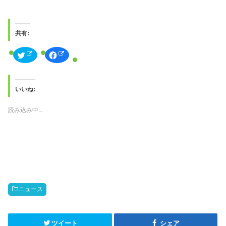
共有:
ク
F
リ
a
ッ
c
ク
e
し
b
て
o
T
o
いいね:
w
k
i
で
t
共
読み込み中...
t
有
e
す
r
る
で
に
共
は
有
ク
(
リ
新
ッ
し
ク
い
し
ウ
て
ィ
く
ン
だ
ニュース
ド
さ
ウ
い
で
(
開
新
き
し
ま
い
ツイート
シェア