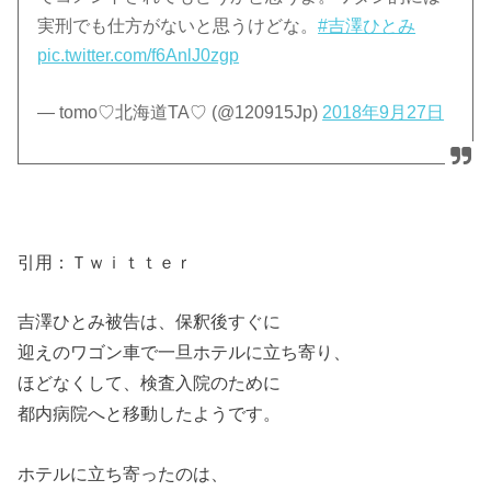
実刑でも仕方がないと思うけどな。
#吉澤ひとみ
pic.twitter.com/f6AnlJ0zgp
— tomo♡北海道TA♡ (@120915Jp)
2018年9月27日
引用：Ｔｗｉｔｔｅｒ
吉澤ひとみ被告は、保釈後すぐに
迎えのワゴン車で一旦ホテルに立ち寄り、
ほどなくして、検査入院のために
都内病院へと移動したようです。
ホテルに立ち寄ったのは、