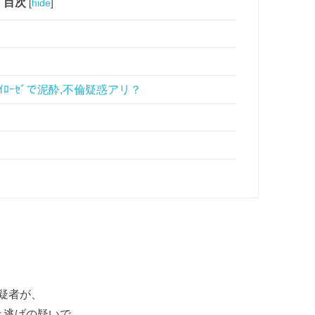
目次
[
hide
]
ﾛｰｾﾞで泥酔,不倫疑惑アリ？
疑者が、
き逃げの疑いで