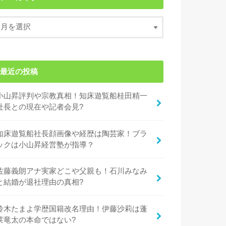
最近の投稿
小山昇評判や宗教真相！知床遊覧船桂田精一
社長との現在や記者会見?
知床遊覧船社長顔画像や経歴は陶芸家！ブラ
ックは小山昇経営塾が指導？
佐藤義朗アナ実家どこや父親も！石川みなみ
と結婚が退社理由の真相?
鈴木たまよ学歴国籍改名理由！伊藤沙莉は蓬
莱竜太の本命ではない?