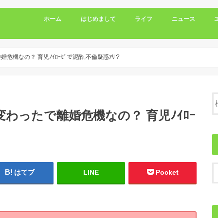
ホーム
はじめまして
ライフ
ニュース
危機なの？ 育児ﾉｲﾛｰｾﾞで泥酔,不倫疑惑ｱﾘ？
わったで離婚危機なの？ 育児ﾉｲﾛｰ
はてブ
LINE
Pocket