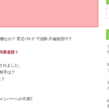
の？ 育児ﾉｲﾛｰｾﾞで泥酔,不倫疑惑ｱﾘ？
同乗者誰？
されました。
す相手は？
た？
メンバーへの不満?