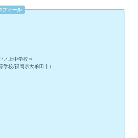
ロフィール
戸ノ上中学校⇒
学校/福岡県大牟田市）