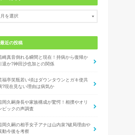
最近の投稿
黒崎真音倒れる瞬間と現在！持病から復帰か
引退か?神田沙也加との関係
笑福亭笑瓶若い頃はダウンタウンとガキ使共
演?現在見ない理由は病気か
船岡久嗣身長や家族構成が驚愕！相撲やオリ
ンピックの声調査
船岡久嗣の相手女子アナは山内泉?破局理由や
異動今後を考察