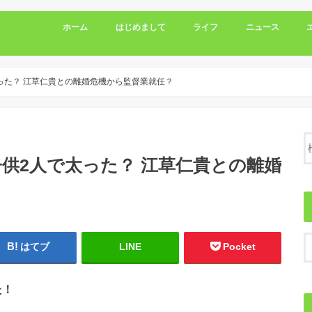
ホーム
はじめまして
ライフ
ニュース
った？ 江草仁貴との離婚危機から監督業就任？
供2人で太った？ 江草仁貴との離婚
はてブ
LINE
Pocket
た！