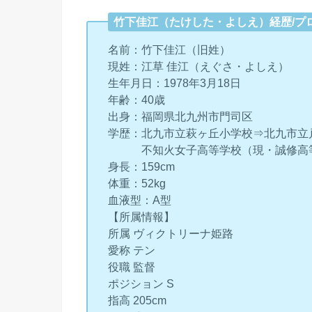
竹下佳江（たけした・よしえ）経歴/プ
名前：竹下佳江（旧姓）
現姓：江草 佳江（えぐさ・よしえ）
生年月日：1978年3月18日
年齢：40歳
出身：福岡県北九州市門司区
学歴：北九市立萩ヶ丘小学校⇒北九市立
不知火女子高等学校（現・誠修高等
身長：159cm
体重：52kg
血液型：A型
【所属情報】
所属 ヴィクトリーナ姫路
愛称 テン
役職 監督
ポジション S
指高 205cm