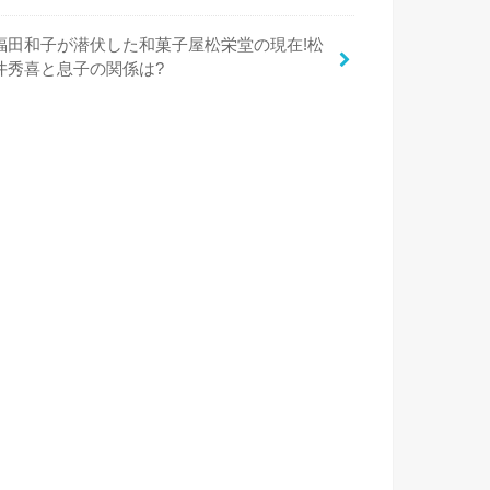
福田和子が潜伏した和菓子屋松栄堂の現在!松
井秀喜と息子の関係は?