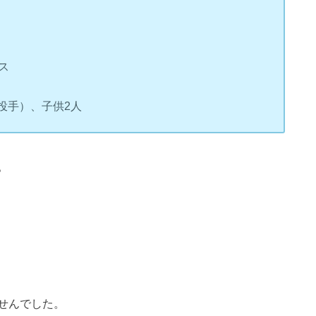
ス
投手）、子供2人
。
。
せんでした。