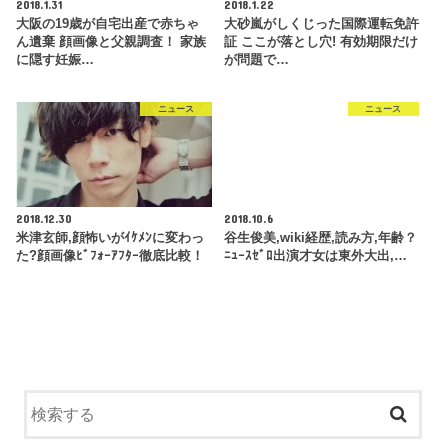
2018.1.31
2018.1.22
大阪の19歳が自宅出産で赤ちゃ
大砂嵐がしくじった国際運転免許
ん遺棄 顔画像と父親調査！ 家族
証 ここが落とし穴! 有効期限だけ
に隠す妊娠…
が問題で…
ニュース
ニュース
2018.12.30
2018.10.6
米津玄師,顔怖いがｲｹﾒﾝに変わっ
谷生俊美,wiki経歴,読み方,年齢？
た?顔画像ﾋﾞﾌｫｰｱﾌﾀｰ徹底比較！
ﾆｭｰｽｾﾞﾛ出演才女は東外大出,…