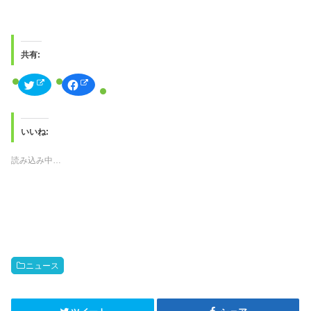
共有:
ク
F
リ
a
ッ
c
ク
e
し
b
て
o
T
o
いいね:
w
k
i
で
t
共
読み込み中…
t
有
e
す
r
る
で
に
共
は
有
ク
(
リ
新
ッ
し
ク
い
し
ウ
て
ィ
く
ン
だ
ニュース
ド
さ
ウ
い
で
(
開
新
き
し