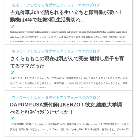
在宅ワークしながら育児するアラフォーママのブログ
吉丸伶華,2chで語られる生い立ちと顔画像が凄い！
動機は4年で妊娠3回,生活費切れ...
(adsbygoogle = window.adsbygoogle || ).push({ google_ad_client: "ca-pub-4735429620646332", enable_page_level_
ads: true });仙台市内のマンションから乳児３人遺体がなぜ？吉丸伶華容疑者（25）は大阪に住む風〇店員。
仙台市青葉区の結婚前に住んでいたマンションに自分の赤ちゃんの遺体があると自首。事件から1年半経過し
てからの自首。その背景に何があったのでしょうか？結婚していていてママだった？旦那は？子供たちの父
在宅ワークしながら育児するアラフォーママのブログ
親は誰？双子？三つ子？2ch（2ちゃんねる）で語られる生い立ち...
さくらももこの現在は乳がんで死去 離婚し息子を育
てるママだった
人気アニメ「ちびまる子ちゃん」などで知られる、漫画家のさくらももこさんが今月１５日乳がんのため死
去していたことが明らかになりました。享年53歳。一児の（息子）のママでもあるさくらももこさん。38歳
の時に離婚した経験のある息子をもつママ。さくらももこさんを偲びます。 (adsbygoogle = window.adsbygoo
gle || ).push({ google_ad_client: "ca-pub-4735429620646332", enable_page_level_ads: true });スポンサーリンク(ad
在宅ワークしながら育児するアラフォーママのブログ
sbygoogle = window.adsbygoogle || ).push({});(adsbygoogle =...
DAPUMP,USA振付師はKENZO！彼女,結婚,大学調
べるとﾊｲｽﾍﾟｯｸﾀﾞﾝｻｰだった！
【DA PUMPはISSAだけじゃない！新生DA PUMPは超個性派メンバー揃いだった！】7月30日放送の『人生が
変わる1分間の深イイ話』についに「U.S.A.」で再ブレイク中のDA PUMPが登場。密着すると、ボーカルIS
SAだけでない超個性派メンバー揃いということが発覚？早くも2018年紅白歌合戦出場と呼び声高いDA PU