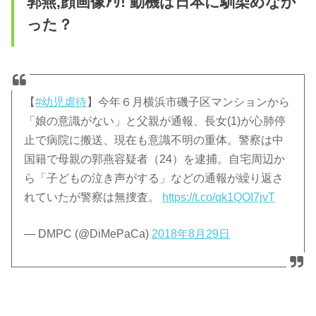
郭燕,顔画像ｱﾘ! 動機は日本に馴染めなか
った？
【
#幼児虐待
】今年６月横浜市磯子区マンションから
「娘の意識がない」と父親が通報、長女(1)が心肺停
止で病院に搬送、現在も意識不明の重体。警察は中
国籍で母親の郭燕容疑者（24）を逮捕。自宅周辺か
ら「子どもの泣き声がする」などの通報が繰り返さ
れていたが警察は無捜査。
https://t.co/qk1QOI7jvT
— DMPC (@DiMePaCa)
2018年8月29日