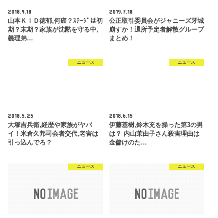
2018.9.18
2019.7.18
山本ＫＩＤ徳郁,何癌？ｽﾃｰｼﾞは初
公正取引委員会がジャニーズ牙城
期？末期？家族が沈黙を守る中,
崩すか！退所予定者解散グループ
義理弟…
まとめ！
ニュース
ニュース
2018.5.25
2018.6.15
大塚吉兵衛,経歴や家族がヤバ
伊藤基樹,鈴木充を操った第3の男
イ！米倉久邦司会者交代,老害は
は？ 内山茉由子さん殺害理由は
引っ込んでろ？
金儲けのた…
ニュース
ニュース