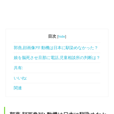
目次
[
hide
]
郭燕,顔画像ｱﾘ! 動機は日本に馴染めなかった？
娘を脳死させ旦那に電話,児童相談所の判断は？
共有:
いいね:
関連