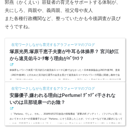
郭燕（かくえい）容疑者の育児をサポートする体制が、
夫にしろ、両親や、義両親、祖父母や友人
また各種行政機関など、整っていたかも今後調査が及び
そうですね。
在宅ワークしながら育児するアラフォーママのブログ
塚原光男,塚原千恵子夫妻が牛耳る体操界？ 宮川紗江
から速見佑斗ｺｰﾁ奪う理由がﾊﾟﾜﾊﾗ？
体操界もパワハラ体質？宮川紗江の速見佑斗コーチ心酔ではなかった！日本体操協会は29日午後7時、直前
（29日午後4時）に行われた宮川紗江選手の会見を受けて速見佑斗コーチのパワハラ問題に関連し都内で会
見。「報道は初めて知ったが、そんなことは一切、関係ない」と否定しました暴力行為を受けた宮川紗江選
手が二人三脚で歩んできた速見佑斗コーチからのパワハラを完全否定し、問題は日本体操協会から圧力をか
在宅ワークしながら育児するアラフォーママのブログ
けられていると指摘していました。「五輪に出られなくなる」塚原光男、塚原千恵子夫妻が発したこの言葉
安藤優子,嫌われる理由はPerfume! ｸﾞｯﾃﾞｨ干されな
は脅しやパワハラな...
いのは旦那堤康一のお陰？
（「Perfume」でしょ、それ」。2018年8月27日放送の情報番組「直撃LIVE グッディ！」（フジテレビ系）に
おいてキャスターの安藤優子さんが「Perfume」にそう言及したことが、ツイッターなどで炎上騒ぎになって
います。安藤優子さんの真意は？「Perfume」はすんごい昔の人なのか？安藤優子さんが嫌われる理由と嫌わ
れても干されない理由は？ (adsbygoogle = window.adsbygoogle || ).push({ google_ad_client: "ca-pub-4735429620