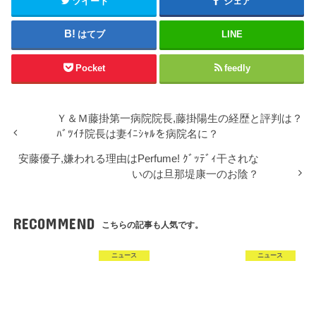
ツイート
シェア
ま
い
す
ウ
)
ィ
ン
はてブ
LINE
ド
ウ
で
開
Pocket
feedly
き
ま
す
)
Ｙ＆Ｍ藤掛第一病院院長,藤掛陽生の経歴と評判は？
ﾊﾞﾂｲﾁ院長は妻ｲﾆｼｬﾙを病院名に？
安藤優子,嫌われる理由はPerfume! ｸﾞｯﾃﾞｨ干されな
いのは旦那堤康一のお陰？
RECOMMEND
こちらの記事も人気です。
ニュース
ニュース