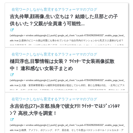
646332", enable_page_level_ads: true });スポンサーリンク(adsbyg...
在宅ワークしながら育児するアラフォーママのブログ
吉丸伶華,顔画像,生い立ちは？ 結婚した旦那との子
供もいた？父親が全員違う可能性...
(adsbygoogle = window.adsbygoogle || ).push({ google_ad_client: "ca-pub-4735429620646332", enable_page_level_
ads: true });遺体のビニール袋は何重にも巻かれていたか？仙台市内のマンションから乳児３人遺体がなぜ？
吉丸伶華容疑者（25）は大阪に住む風〇店員。仙台市の以前住んでいたマンションに自分の赤ちゃんの遺体
があると自首。その背景に何があったのでしょうか？結婚していた？旦那は？子供たちの父親は誰？双子？
在宅ワークしながら育児するアラフォーママのブログ
三つ子？スポンサーリンク(adsbygoogle = window.adsbygoogle ||...
樋田淳也,目撃情報は女装？ ﾂｲｯﾀｰで女装画像拡散
中！ 違和感ない女装子まとめ
(adsbygoogle = window.adsbygoogle || ).push({ google_ad_client: "ca-pub-4735429620646332", enable_page_level_
ads: true });大阪・富田林警察署から樋田淳也容疑者が逃走してから10日。新たな情報が2点。・左耳にピアス
痕4か所・女装して逃げている可能性がある日常的に女装癖があったという樋田淳也容疑者。趣味なのか？犯
罪隠蔽なのか？Twitter（ツイッター）で拡散されている樋田淳也容疑者の女装姿画像をまとめてみました。
在宅ワークしながら育児するアラフォーママのブログ
スポンサーリンク(adsbygoogle = window.adsbygoogle || ).pu...
永吉佑也(27)=京都,独身で彼女ｱﾘ! ﾂｲｯﾀｰではｼﾞｪﾝﾄﾙﾏ
ﾝ？ 高校,大学を調査！
(adsbygoogle = window.adsbygoogle || ).push({ google_ad_client: "ca-pub-4735429620646332", enable_page_level_
ads: true });相撲、アメフト、ボクシング、チア、居合道、そして今度はバスケットボール！ジャカルタ・ア