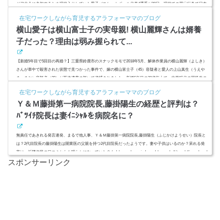
ジア大会に参加するため現地入りしていた男子バスケットボール代表4選手が20日、現地での買〇行為で日本
選手団から事実上追放されたようです。4選手とは永吉佑也（27＝京都）、橋本拓哉（23＝大阪）、佐藤卓磨
在宅ワークしながら育児するアラフォーママのブログ
（23＝滋賀）、今村佳太（22＝新潟）選手たちは同日帰国し、都...
横山愛子は横山富士子の実母親! 横山麗輝さんは婿養
子だった？理由は弱み握られて...
【新婚5年目で5回目の再婚？】三重県鈴鹿市のスナックモモで2018年5月、解体作業員の横山麗輝（よしき）
さんが車中で殺害された状態で見つかった事件で、嫁の横山富士子（45）容疑者と愛人の上山真生（うえや
ま・まお）容疑者（29）が死体遺棄の疑いで逮捕されました。新婚5年目の20歳年上で、中学時代の同級生の
母親の横山富士子容疑者の母親、横山愛子容疑者（66）も自宅で、殺人未遂容疑で逮捕されました。横山姓
在宅ワークしながら育児するアラフォーママのブログ
を名乗る理由は、婿養子だから？惚れた弱みか？別の弱みを握られていたのか？スポンサーリンク(adsbygoo
Ｙ＆Ｍ藤掛第一病院院長,藤掛陽生の経歴と評判は？
gle = window.a...
ﾊﾞﾂｲﾁ院長は妻ｲﾆｼｬﾙを病院名に？
無責任であきれる発言連発、まるで他人事、Ｙ＆Ｍ藤掛第一病院院長,藤掛陽生（ふじかけようせい）院長と
は？2代目院長の藤掛陽生は開業医の父親を持つ2代目院長だったようです。妻や子供はいるのか？呆れる発
言は、近隣住民の口コミからも明らかになっていた？ (adsbygoogle = window.adsbygoogle || ).push({ google_ad
スポンサーリンク
_client: "ca-pub-4735429620646332", enable_page_level_ads: true });スポンサーリンク(adsbygoogle = window.ads
bygoogle || ).push({});(adsbygoogle = window.adsbygoogle...