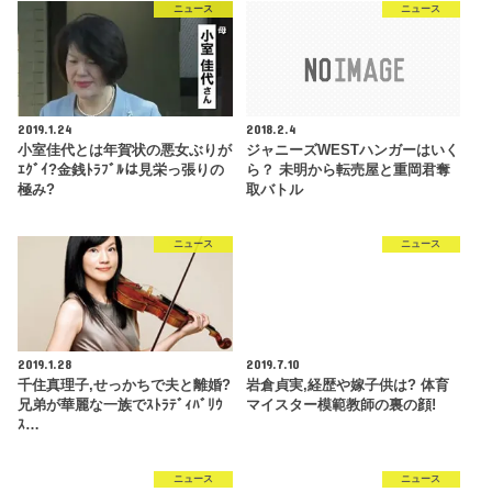
ニュース
ニュース
2019.1.24
2018.2.4
小室佳代とは年賀状の悪女ぶりが
ジャニーズWESTハンガーはいく
ｴｸﾞｲ?金銭ﾄﾗﾌﾞﾙは見栄っ張りの
ら？ 未明から転売屋と重岡君奪
極み?
取バトル
ニュース
ニュース
2019.1.28
2019.7.10
千住真理子,せっかちで夫と離婚?
岩倉貞実,経歴や嫁子供は? 体育
兄弟が華麗な一族でｽﾄﾗﾃﾞｨﾊﾞﾘｳ
マイスター模範教師の裏の顔!
ｽ…
ニュース
ニュース