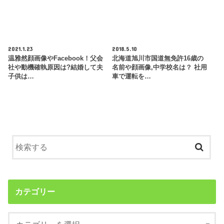
2021.1.23
2018.5.10
温雅然顔画像やFacebook！父会
北海道旭川市国道無免許16歳の
社や動機確執原因は?結婚して夫
名前や顔画像,中学校名は？ 社用
子供は…
車で運転を…
カテゴリー