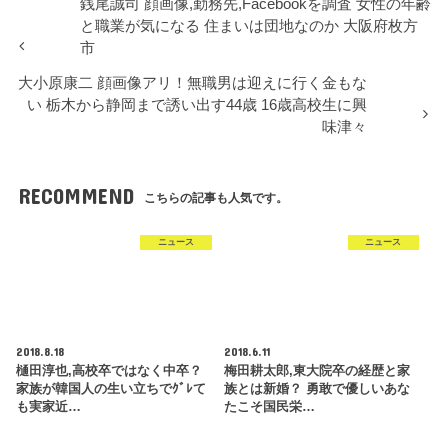
銭尾誠司 顔画像,勤務先,Facebookを調査 女性の年齢
と職業が気になる 住まいは団地なのか 大阪府枚方
市
大小原康二 顔画像アリ！無職男は迎えに行く金もな
い 栃木から静岡まで誘い出す44歳 16歳高校生に興
味津々
RECOMMEND
こちらの記事も人気です。
ニュース
ニュース
2018.8.18
2018.6.11
樋田淳也,高校卒ではなく中卒？
梅田耕太郎,東大院卒の経歴と家
家族が韓国人の生い立ちでｸﾞﾚて
族とは新婚？ 勇敢で優しいあな
も実家近…
たこそ国民栄…