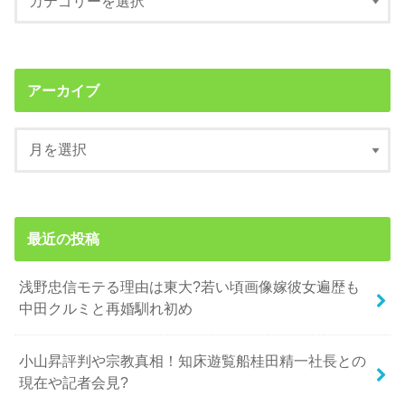
アーカイブ
最近の投稿
浅野忠信モテる理由は東大?若い頃画像嫁彼女遍歴も
中田クルミと再婚馴れ初め
小山昇評判や宗教真相！知床遊覧船桂田精一社長との
現在や記者会見?