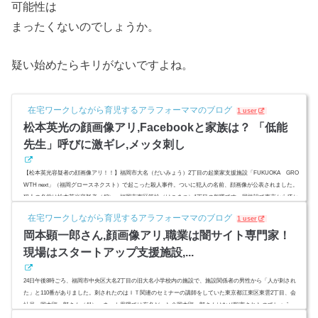
可能性は
まったくないのでしょうか。
疑い始めたらキリがないですよね。
在宅ワークしながら育児するアラフォーママのブログ
1 user
松本英光の顔画像アリ,Facebookと家族は？ 「低能
先生」呼びに激ギレ,メッタ刺し
【松本英光容疑者の顔画像アリ！！】福岡市大名（だいみょう）2丁目の起業家支援施設「FUKUOKA GRO
WTH next」（福岡グロースネクスト）で起こった殺人事件。ついに犯人の名前、顔画像が公表されました。
犯人の名前は松本英光容疑者（42）。福岡市東区筥松（はこまつ）1丁目の無職です。同施設で東京からITセ
ミナーに来ていたに内であったインターネットセキュリティー関連会社「スプラウト」の社員、岡本顕一郎
在宅ワークしながら育児するアラフォーママのブログ
1 user
さん（41）（東京都江東区東雲2丁目）は、直接顔を合わせたことはありませんでしたが、二人は「hagex」
岡本顕一郎さん,顔画像アリ,職業は闇サイト専門家！
と「無能先生」とい...
現場はスタートアップ支援施設,...
24日午後8時ごろ、福岡市中央区大名2丁目の旧大名小学校内の施設で、施設関係者の男性から「人が刺され
た」と110番がありました。刺されたのはＩＴ関連のセミナーの講師をしていた東京都江東区東雲2丁目、会
社員、岡本顕一郎さん（41）。ネット界隈では有名だった？岡本顕一郎さんはなぜ殺害されたのでしょう
か。顔画像と、Facebook、現場となったスタートアップカフェが入る施設を調べてみました。スポンサーリ