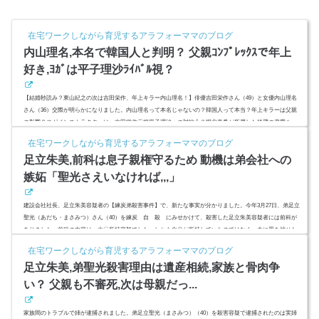
在宅ワークしながら育児するアラフォーママのブログ
内山理名,本名で韓国人と判明？ 父親ｺﾝﾌﾟﾚｯｸｽで年上
好き,ﾖｶﾞは平子理沙ﾗｲﾊﾞﾙ視？
【結婚秒読み？東山紀之の次は吉田栄作、年上キラー内山理名！】俳優吉田栄作さん（49）と女優内山理名
さん（36）交際が明らかになりました。内山理名って本名じゃないの？韓国人って本当？年上キラーは父親
の影響？ヨガインストラクターは、吉田栄作元嫁平子理沙への対抗心？堀北真希が所属した鉄壁の恋愛ルー
ルが存在すると言われるスウィートパワー、事務所は結婚を許すのか？(adsbygoogle = window.adsbygoogle ||
在宅ワークしながら育児するアラフォーママのブログ
).push({});スポンサーリンク(adsbygoogle = window.adsbygoogle || ).push({});内山理名,本名で韓国人と判明？内
足立朱美,前科は息子親権守るため 動機は弟会社への
山...
嫉妬「聖光さえいなければ,,,」
建設会社社長、足立朱美容疑者の【練炭弟殺害事件】で、新たな事実が分かりました。今年3月27日、弟足立
聖光（あだち・まさみつ）さん（40）を練炭 自 殺 にみせかけて、殺害した足立朱美容疑者には前科が
ありました。前科の内容は 大〇所持容疑でした。しかも自分が所持していたのではなく、夫に罪を被せた
のです。動機は息子の親権を守るためでした。今回の動機は、弟に対する強烈な嫉妬。前科の内容と、動機
在宅ワークしながら育児するアラフォーママのブログ
について調べてみました。スポンサーリンク(adsbygoogle = window.adsbygoogle || ).push({});足立朱美,前科は
足立朱美,弟聖光殺害理由は遺産相続,家族と骨肉争
息子親権...
い？ 父親も不審死,次は母親だっ...
家族間のトラブルで姉が逮捕されました。弟足立聖光（まさみつ）（40）を殺害容疑で逮捕されたのは実姉