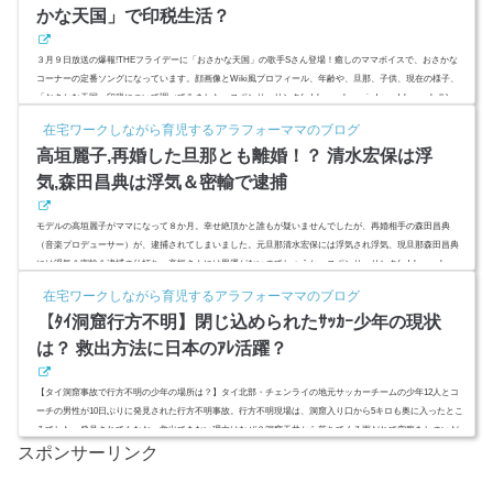
かな天国」で印税生活？
３月９日放送の爆報!THEフライデーに「おさかな天国」の歌手Sさん登場！癒しのママボイスで、おさかな
コーナーの定番ソングになっています。顔画像とWiki風プロフィール、年齢や、旦那、子供、現在の様子、
「おさかな天国」印税について調べてみました。スポンサーリンク(adsbygoogle = window.adsbygoogle || ).pus
h({});柴矢裕美の顔画像とWiki風プロフ！ 年齢と現在は？「さかな、さかな、さかな～♪ さかなを食べると
在宅ワークしながら育児するアラフォーママのブログ
～♪」「あたま、あたま、あたまが良くなる～♪」っていう歌、一度は誰でも聞いたことありますよね。わた
高垣麗子,再婚した旦那とも離婚！？ 清水宏保は浮
しの家のス...
気,森田昌典は浮気＆密輸で逮捕
モデルの高垣麗子がママになって８か月。幸せ絶頂かと誰もが疑いませんでしたが、再婚相手の森田昌典
（音楽プロデューサー）が、逮捕されてしまいました。元旦那清水宏保には浮気され浮気、現旦那森田昌典
には浮気＆密輸＆逮捕の仕打ち。高垣さんには男運がないのでしょうか。スポンサーリンク(adsbygoogle = w
indow.adsbygoogle || ).push({});高垣麗子 再婚した旦那とも離婚！？引用：http://success-dream.net/archives/6
在宅ワークしながら育児するアラフォーママのブログ
17モデルの高垣麗子の夫で音楽プロデューサーの森田昌典容疑者が８日までに警視庁に関税法違反の疑いな
【ﾀｲ洞窟行方不明】閉じ込められたｻｯｶｰ少年の現状
どで逮...
は？ 救出方法に日本のｱﾚ活躍？
【タイ洞窟事故で行方不明の少年の場所は？】タイ北部・チェンライの地元サッカーチームの少年12人とコ
ーチの男性が10日ぶりに発見された行方不明事故。行方不明現場は、洞窟入り口から5キロも奥に入ったとこ
ろでした。発見されてもなお、救出できない理由はなぜ？洞窟天井から落ちてくる雨だれで空腹をしのいだ
スポンサーリンク
少年たちの体調は？救出は難航し長期化が予想される中、日本のアレが大活躍？スポンサーリンク(adsbygoo
gle = window.adsbygoogle || ).push({});(adsbygoogle = window.adsbygoogle || ).push({});【ﾀｲ洞窟行方不明】閉じ
込...