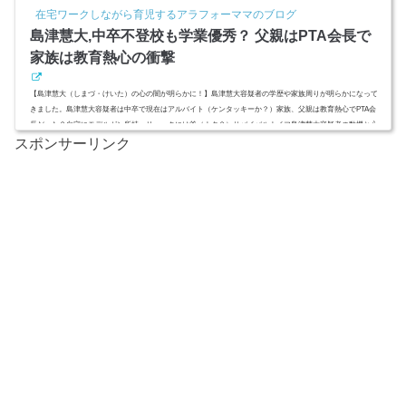
で学生時代の様子は？高校進学しなかった理由は不登校でイジメ？スポンサーリンク(adsbygoogle = window.
在宅ワークしながら育児するアラフォーママのブログ
adsbygoogle || ).push({});島津慧大,中学は雄山中学校！学生時代の様子は？26日、富山市で起きた交番襲撃事
島津慧大,中卒不登校も学業優秀？ 父親はPTA会長で
件。大切...
家族は教育熱心の衝撃
【島津慧大（しまづ・けいた）の心の闇が明らかに！】島津慧大容疑者の学歴や家族周りが明らかになって
きました。島津慧大容疑者は中卒で現在はアルバイト（ケンタッキーか？）家族、父親は教育熱心でPTA会
長だった？自宅にモデルガン所持、リュックには斧（ナタ？）サバイバルナイフ島津慧大容疑者の動機と心
スポンサーリンク
の闇に迫ります。(adsbygoogle = window.adsbygoogle || ).push({});スポンサーリンク(adsbygoogle = window.ads
bygoogle || ).push({});島津慧大,中卒不登校も学業優秀？26日に起きた富山県奥田交番警官殺傷事件。衝撃の凶
悪...