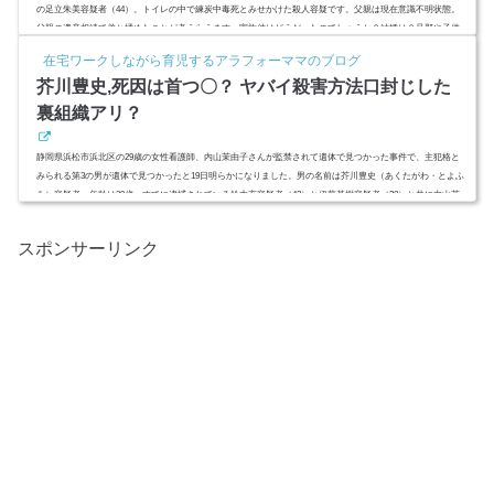
の足立朱美容疑者（44）。トイレの中で練炭中毒死とみせかけた殺人容疑です。父親は現在意識不明状態。
父親の遺産相続で弟と揉めたことが考えらえます。家族仲はどうだったのでしょうか？結婚は？旦那や子供
は？スポンサーリンク(adsbygoogle = window.adsbygoogle || ).push({});足立朱美,弟聖光殺害理由は遺産相続,家
在宅ワークしながら育児するアラフォーママのブログ
族と骨肉争い？結婚せず独身で子供はいない？引用：MBSニュース大阪府で家族間トラブルです。実姉が弟
芥川豊史,死因は首つ〇？ ヤバイ殺害方法口封じした
を自 殺と...
裏組織アリ？
静岡県浜松市浜北区の29歳の女性看護師、内山茉由子さんが監禁されて遺体で見つかった事件で、主犯格と
みられる第3の男が遺体で見つかったと19日明らかになりました。男の名前は芥川豊史（あくたがわ・とよふ
み）容疑者。年齢は39歳。すでに逮捕されている鈴木充容疑者（42）と伊藤基樹容疑者（28）と共に内山茉
由子さん殺害に深く関与した犯人は、生まれた町、新潟県のビジネスホテル内で自 殺したとみられていま
す。死因は何だったのでしょうか。闇サイトで犯行をほのめかし、共犯者を募ったのは芥川豊史（あくたが
スポンサーリンク
わ・とよふみ）容...