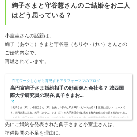
絢子さまと守谷慧さんのご結婚をお二人
はどう思っている？
小室圭さんの話題は、
絢子（あやこ）さまと守谷慧（もりや・けい）さんとの
ご婚約内定で、
再燃されています。
在宅ワークしながら育児するアラフォーママのブログ
高円宮絢子さま婚約相手の顔画像と会社名？ 城西国
際大学研究員の現在,眞子さまお...
【眞子さま（26）、小室圭さん（26）お先に！挙式は10月29日スピード結婚！】皇室に嬉しいニュースで
す。高円宮家の三女、絢子（あやこ）さま（27）が大手海運会社に勤める都内在住の会社員と婚約されるこ
とを発表。絢子さまは、高円宮さま（2002年逝去）と久子さまの三女。城西国際大学福祉総合学部を13年3月
先にご婚約を発表された眞子さまと小室圭さんは、
に卒業、子供好きを生かして保育士の資格取得。その後留学を経て修士課程を修了する才女。絢子さまの気
になるお相手はどんな方なのでしょうか。名前は？大手海運会社ってどこ？眞子さま（26）、小室圭さん（2
準備期間の不足を理由に、
6）より先に？スポ...