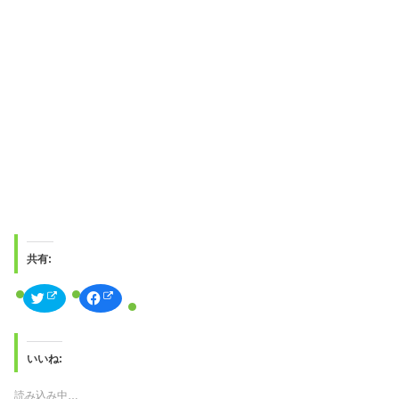
共有:
ク
F
リ
a
ッ
c
ク
e
し
b
て
o
T
o
いいね:
w
k
i
で
t
共
読み込み中…