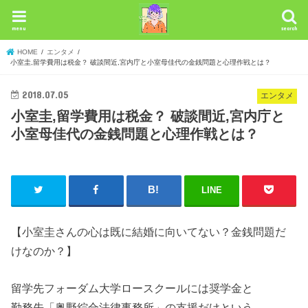
menu
search
HOME
エンタメ
小室圭,留学費用は税金？ 破談間近,宮内庁と小室母佳代の金銭問題と心理作戦とは？
2018.07.05
エンタメ
小室圭,留学費用は税金？ 破談間近,宮内庁と
小室母佳代の金銭問題と心理作戦とは？
LINE
【小室圭さんの心は既に結婚に向いてない？金銭問題だ
けなのか？】
留学先フォーダム大学ロースクールには奨学金と
勤務先「奥野綜合法律事務所」の支援だけという