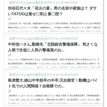
在宅ワークしながら育児するアラフォーママのブログ
ンク(adsbygoogle = window.adsbygoogle || ).push({});岡本顕一郎さん,顔画像とFacebook,経歴はスプラウト会社
渋谷区代々木「花火の宴」男の名前や家族は？ ダサ
員？闇サイ...
いTATOOは覚せ〇剤と暴〇団？
【渋谷区代々木「花火の宴」無銭飲食男の正体とは？】25日午後2時頃、東京都渋谷区代々木にある中華系居
酒屋を来店したスキンヘッドの男は、無銭飲食をし、その後自ら110番をし店に立てこもった事件。凶器は刃
物と尺玉のようなものでした。男の犯行動機は、TATOO見せたがり？坊主男の名前や職業、家族について調
べてみました。スポンサーリンク(adsbygoogle = window.adsbygoogle || ).push({});渋谷区代々木「花火の宴」
在宅ワークしながら育児するアラフォーママのブログ
ってどんなとこ？現場となったのは、渋谷区の代々木駅前にある大衆居酒屋。中華系の居酒屋だったようで
中村信一さん,勤務先「北陸綜合警備保障」 気さくな
す。花火の...
人柄で生徒に人気の警備員のお...
【ショック！！警備員中村信一さんは「北陸綜合警備保障」,奥田小学校耐震工事のため派遣されていた！】
富山県奥田交番で、警部補稲泉健一（いないずみ・けんいち）さんが刺殺され、拳銃を奪われた事件で、犯
人の島津慧大（しまづ・けいた）容疑者は、奪った拳銃で、奥田交番から100ｍの奥田小学校に一直線！校門
付近で耐震工事のため車の誘導などをしていた警備員中村信一さんの頭部を撃ちました。生徒たちに人気が
在宅ワークしながら育児するアラフォーママのブログ
あったという中村信一さんを偲びます。スポンサーリンク(adsbygoogle = window.adsbygoogle || ).push({});中
島津慧大,雄山中学校卒の中卒,元自衛官！動機はバイ
村信一さ...
ト先での人間関係？自衛隊での...
【島津慧大（しまづ・けいた）は拳銃扱い慣れていた！5発全て使用！】富山県奥田交番で、警部補稲泉健一
（いないずみ・けんいち）さんが刺殺され、拳銃を奪われた事件で、犯人島津慧大（しまづ・けいた）容疑
者の動機はファストフードアルバイト先での人間関係？自衛隊入隊中のイジメだった？中学校は雄山中学校