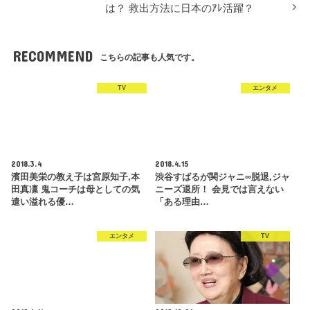
は？ 救出方法に日本のｱﾚ活躍？
RECOMMEND
こちらの記事も人気です。
TV
エンタメ
2018.3.4
2018.4.15
濱田美栄の教え子は宮原知子,本
渋谷すばるが関ジャニ∞脱退,ジャ
田真凜 鬼コーチは母としての気
ニーズ退所！ 会見では言えない
遣い溢れる優…
「ある理由…
エンタメ
TV