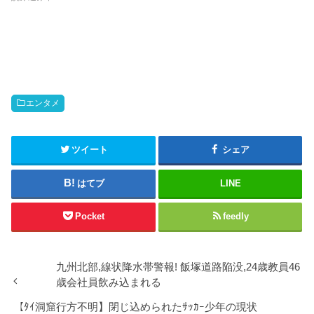
t
有
e
す
r
る
で
に
共
は
有
ク
(
リ
新
ッ
し
ク
い
し
ウ
て
ィ
く
ン
だ
エンタメ
ド
さ
ウ
い
で
(
開
新
き
し
ツイート
シェア
ま
い
す
ウ
)
ィ
ン
はてブ
LINE
ド
ウ
で
開
Pocket
feedly
き
ま
す
)
九州北部,線状降水帯警報! 飯塚道路陥没,24歳教員46
歳会社員飲み込まれる
【ﾀｲ洞窟行方不明】閉じ込められたｻｯｶｰ少年の現状