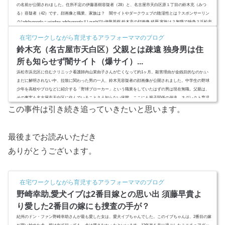
の名前が公開されtました。住所不定の伊藤基樹容疑者（28）と、名古屋市天白区原１丁目の鈴木充（みつ
る）容疑者（42）です。顔画像と職業、家族は？ 闇サイトやダークウェブの陰湿性とは？スポンサーリン
ク(adsbygoogle = window.adsbygoogle || ).push({});伊藤基樹,鈴木充の顔画像,経歴,家族は？無職で独身？浜松市
浜北区の看護師、内山茉由子さん（29）さんが殺害された事件で、ようやく20代と40代としか情報がなかっ
在宅ワークしながら育児するアラフォーママのブログ
た犯人の...
鈴木充（名古屋市天白区）父親とは疎遠 独身男は住
所も知らせず闇サイト（爆サイ）...
浜松市浜北区に住むクリニック看護師内山茉由子さんが亡くなって約1ヶ月。殺害理由が金銭目的なのか,い
まだに解明されない中、拉致に関わった男の一人、鈴木充容疑者の顔画像が公開されました。中学生の野球
少年を高校やプロなどに紹介する「野球ブローカー」という職業をしていたはずの男は現在無職。父親は、
その事実も名古屋市天白区に住んでいることさえ知らない状態。ここにも親子関係の疎遠、ネグレクト育児
なのか？スポンサーリンク(adsbygoogle = window.adsbygoogle || ).push({});鈴木充（名古屋市天白区）父親と
この事件は引き続き追っていきたいと思います。
は疎遠浜松...
最後までお読みいただき
ありがとうございます。
在宅ワークしながら育児するアラフォーママのブログ
野崎幸助,愛犬イブは2番目嫁との思い出 須藤早貴よ
り愛した2番目の嫁にも捜査の手が？
紀州のドン・ファン野崎幸助さんが最も愛した女は、愛犬イブちゃんでした。このイブちゃんは、2番目の嫁