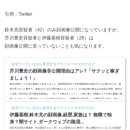
引用：Twitter
鈴木充容疑者（42）のみ顔画像公開になっていますが、
芥川豊史容疑者と伊藤基樹容疑者（28）は
顔画像公開に至っていないことも気になります。
在宅ワークしながら育児するアラフォーママのブログ
芥川豊史の顔画像非公開理由はアレ?「サクッと稼ぎ
ましょう！」
事件は闇サイトの求人募集から始まりました。静岡県浜松市で女性看護師内山茉由子さんが連れ去られ、遺
体で見つかった事件で、逮捕された3人の男の接点となったネット上の掲示板の書き込み内容が判明。事件の
二日前、5月24日に芥川豊史容疑者は、「サクッと稼ぎましょう！」と軽い感じで関東エリアの求人募集に掲
載していました。仕事内容についての詳細の記述はなし。報酬金額は50万円。この募集広告を見て、集まっ
た2人の共犯者は鈴木充容疑者（42）と伊藤基樹容疑者（28）。顔画像が公開されない伊藤基樹容疑者と芥川
在宅ワークしながら育児するアラフォーママのブログ
豊史容疑者、そ...
伊藤基樹,鈴木充の顔画像,経歴,家族は？ 無職で独
身？闇サイト,ダークウェブの陰湿...
浜松市浜北区の看護師、内山茉由子さん（29）さんが殺害された事件で、既に逮捕されている二人の容疑者