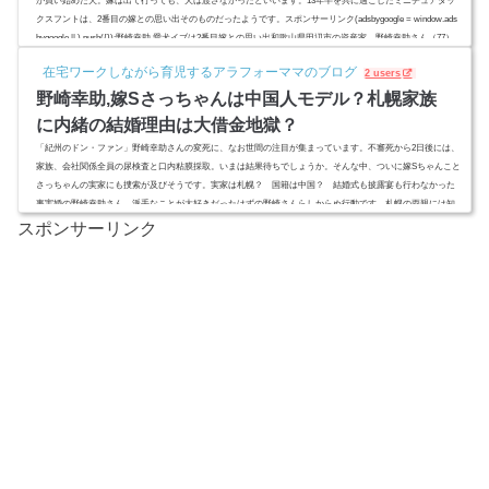
が買い始めた犬。嫁は出て行っても、犬は渡さなかったといいます。13年半を共に過ごしたミニチュアダッ
クスフントは、2番目の嫁との思い出そのものだったようです。スポンサーリンク(adsbygoogle = window.ads
bygoogle || ).push({});野崎幸助,愛犬イブは2番目嫁との思い出和歌山県田辺市の資産家、野崎幸助さん（77）
が不審死で亡くなったのは5月24日。そこから2週間経ってやっと死因が特定されました。死因は、急性覚せ
在宅ワークしながら育児するアラフォーママのブログ
2 users
〇剤中毒...
野崎幸助,嫁Sさっちゃんは中国人モデル？札幌家族
に内緒の結婚理由は大借金地獄？
「紀州のドン・ファン」野崎幸助さんの変死に、なお世間の注目が集まっています。不審死から2日後には、
家族、会社関係全員の尿検査と口内粘膜採取。いまは結果待ちでしょうか。そんな中、ついに嫁Sちゃんこと
さっちゃんの実家にも捜索が及びそうです。実家は札幌？ 国籍は中国？ 結婚式も披露宴も行わなかった
事実婚の野崎幸助さん。派手なことが大好きだったはずの野崎さんらしからぬ行動です。札幌の両親には知
らせないでほしい？絶縁状態のワケとは。。。スポンサーリンク(adsbygoogle = window.adsbygoogle || ).push
スポンサーリンク
({});野崎...