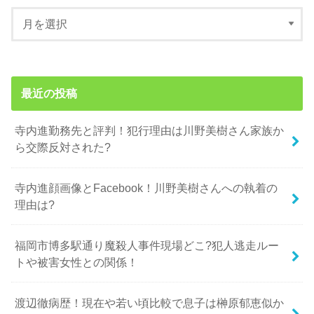
最近の投稿
寺内進勤務先と評判！犯行理由は川野美樹さん家族か
ら交際反対された?
寺内進顔画像とFacebook！川野美樹さんへの執着の
理由は?
福岡市博多駅通り魔殺人事件現場どこ?犯人逃走ルー
トや被害女性との関係！
渡辺徹病歴！現在や若い頃比較で息子は榊原郁恵似か