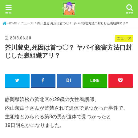
menu
search
HOME
ニュース
芥川豊史,死因は首つ〇？ ヤバイ殺害方法口封じした裏組織アリ？
2018.06.20
ニュース
芥川豊史,死因は首つ〇？ ヤバイ殺害方法口封
じした裏組織アリ？
LINE
静岡県浜松市浜北区の29歳の女性看護師、
内山茉由子さんが監禁されて遺体で見つかった事件で、
主犯格とみられる第3の男が遺体で見つかったと
19日明らかになりました。