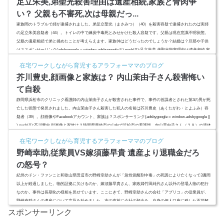
足立朱美,弟聖光殺害理由は遺産相続,家族と骨肉争
い？ 父親も不審死,次は母親だっ...
家族間のトラブルで姉が逮捕されました。弟足立聖光（まさみつ）（40）を殺害容疑で逮捕されたのは実姉
の足立朱美容疑者（44）。トイレの中で練炭中毒死とみせかけた殺人容疑です。父親は現在意識不明状態。
父親の遺産相続で弟と揉めたことが考えらえます。家族仲はどうだったのでしょうか？結婚は？旦那や子供
は？スポンサーリンク(adsbygoogle = window.adsbygoogle || ).push({});足立朱美,弟聖光殺害理由は遺産相続,家
族と骨肉争い？結婚せず独身で子供はいない？引用：MBSニュース大阪府で家族間トラブルです。実姉が弟
在宅ワークしながら育児するアラフォーママのブログ
を自 殺と...
芥川豊史,顔画像と家族は？ 内山茉由子さん殺害悔い
て自殺
静岡県浜松市のクリニック看護師の内山茉由子さんが殺害された事件で、事件の首謀者とされた第3の男が死
亡した状態で発見されました。内山茉由子さん殺害した犯人の名前は芥川豊史（あくたがわ・とよふみ）容
疑者（39）。顔画像やFacebookアカウント、家族は？スポンサーリンク(adsbygoogle = window.adsbygoogle ||
).push({});芥川豊史,顔画像と家族は？静岡県藤枝市の山中で浜松市の看護師、内山茉由子さん（２９）の遺体
が見つかった事件で、鈴木充容疑者（４２）と伊藤基樹容疑者（２８）と共に行動を共にし、また闇サイト
在宅ワークしながら育児するアラフォーママのブログ
で事件...
野崎幸助,従業員VS嫁須藤早貴 遺産より退職金だろ
の怒号？
紀州のドン・ファンこと和歌山県田辺市の野崎幸助さんが「急性覚醒剤中毒」の死因により亡くなって3週間
以上が経過しました。物的証拠に欠けるのか、嫁須藤早貴さん、家政婦竹田純代さん以外の登場人物の犯行
なのか。事件は長期化の様相を見せています。ここにきて、野崎幸助さんの会社「アプリコ」の従業員が、
野崎幸助さんの遺産について言及を始めました。市の直前に会社の預金を、自身の個人口座に移した不可解
な行動。50億円とも言われる野崎幸助さんの遺産を、会社倒産前に会社従業員の退職金としてもらえないか
スポンサーリンク
という悲痛な願い...