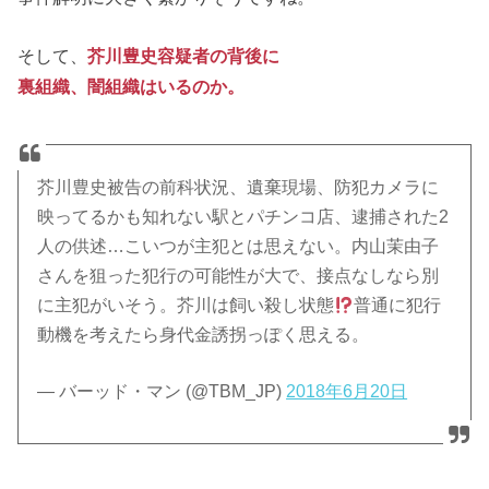
そして、
芥川豊史容疑者の背後に
裏組織、闇組織はいるのか。
芥川豊史被告の前科状況、遺棄現場、防犯カメラに
映ってるかも知れない駅とパチンコ店、逮捕された2
人の供述…こいつが主犯とは思えない。内山茉由子
さんを狙った犯行の可能性が大で、接点なしなら別
に主犯がいそう。芥川は飼い殺し状態
普通に犯行
動機を考えたら身代金誘拐っぽく思える。
— バーッド・マン (@TBM_JP)
2018年6月20日