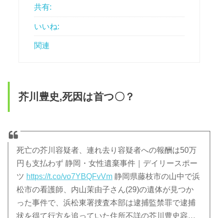
共有:
いいね:
関連
芥川豊史,死因は首つ〇？
死亡の芥川容疑者、連れ去り容疑者への報酬は50万
円も支払わず 静岡・女性遺棄事件｜デイリースポー
ツ
https://t.co/vo7YBQFvVm
静岡県藤枝市の山中で浜
松市の看護師、内山茉由子さん(29)の遺体が見つか
った事件で、浜松東署捜査本部は逮捕監禁罪で逮捕
状を得て行方を追っていた住所不詳の芥川豊史容…