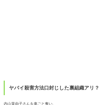
ヤバイ殺害方法口封じした裏組織アリ？
内山茉由子さんを車ごと奪い、