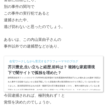
別の事件の関与で
この事件の実行犯であると
逮捕された中、
逃げ切れないと思ったのでしょう。
あるいは、この内山茉由子さんの
事件以外での逮捕歴などがあり、
在宅ワークしながら育児するアラフォーママのブログ
芥川豊史,生い立ちと経歴,前科は？ 複雑な家庭環境
下で闇サイトで孤独を埋めた？
静岡県浜松市フィットネスクラブLIFEWELL駐車場内で女性看護師内田茉由子さんが連れ去られ遺体で発見さ
れた事件で主犯格ではないかと指名手配していた容疑者の男が新潟県内のホテルで死亡しているのが見つか
りました。新潟県長岡市生まれの住所・職業不詳の芥川豊史容疑者（３９）。事件の根幹を知っていると首
謀者とみられる芥川豊史容疑者。その生い立ちと前科について調べてみました。スポンサーリンク(adsbygoo
gle = window.adsbygoogle || ).push({});芥川豊史,生い立ちと経歴、前科？ついに事件の首謀者とみられる男が
今回逮捕されれば、極刑免れず！と
逮捕されま...
覚悟を決めたのでしょうか。