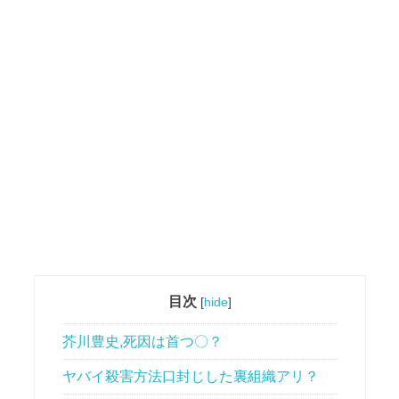
目次
[
hide
]
芥川豊史,死因は首つ〇？
ヤバイ殺害方法口封じした裏組織アリ？