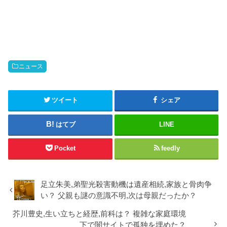
r
る
で
に
共
は
有
ク
(
リ
新
ッ
し
ク
い
し
ウ
て
ィ
く
ン
だ
ニュース
ド
さ
ウ
い
で
(
開
新
き
し
ツイート
シェア
ま
い
す
ウ
)
ィ
ン
はてブ
LINE
ド
ウ
で
開
Pocket
feedly
き
ま
す
)
足立朱美,弟聖光殺害動機は遺産相続,家族と骨肉争
い？ 父親も謎の意識不明,次は母親だったか？
芥川豊史,生い立ちと経歴,前科は？ 複雑な家庭環境
下で闇サイトで孤独を埋めた？