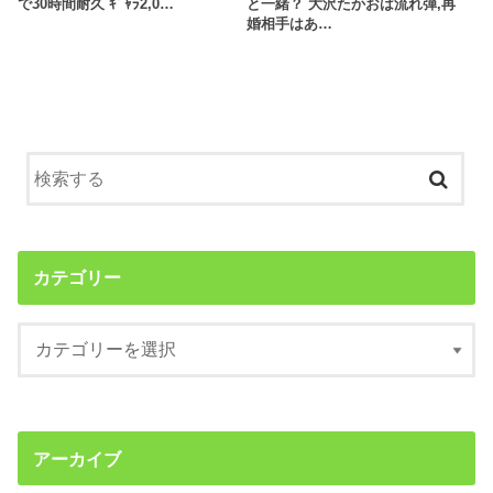
で30時間耐久 ｷﾞｬﾗ2,0…
と一緒？ 大沢たかおは流れ弾,再
婚相手はあ…
カテゴリー
アーカイブ