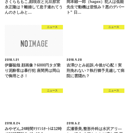
さくらももこ,顔現在と元旦那宮
岡本顕一郎（hagex）犯人は低能
永正隆は？離婚して息子連れてう
先生で動機は逆恨み？悪のデパー
んのさしみと…
ト” 日…
ニュース
ニュース
2018.1.21
2018.9.28
伊藤聡哉 顔画像？6000円タダ乗
吉澤ひとみ起訴,今後が心配！実
り泥酔客は暴行犯 座間男は岡山
刑免れない？執行猶予見越して病
で御用とさ！
院に雲隠れ？
ニュース
ニュース
2018.8.24
2018.6.2
みやぞん,24時間ﾏﾗｿﾝｽﾀｰﾄは12時
広瀬香美,整形外科は水沢アリ―