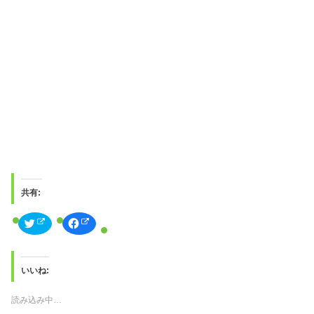
共有:
ク
F
リ
a
ッ
c
ク
e
し
b
て
o
T
o
いいね:
w
k
i
で
t
共
読み込み中…
t
有
e
す