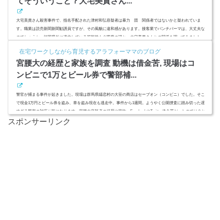
てそういうこと？大宅美貴さん...
大宅美貴さん殺害事件で、指名手配された津村和弘容疑者は暴力 団 関係者ではないかと疑われていま
す。職業は読売新聞新聞勧誘員ですが、その風貌に違和感があります。接客業でパンチパーマは、大丈夫な
のでしょうか。福岡県外に逃亡している可能性も？職業の謎と、大宅美貴さんとの関係を調べてみました。
スポンサーリンク(adsbygoogle = window.adsbygoogle || ).push({});津村和弘は暴〇団関係者？パンチパーマで
在宅ワークしながら育児するアラフォーママのブログ
額に傷ってそういうこと？公開捜査に切り替わって数時間経ちましたが、まだ行方は分かっていません。プ
宮腰大の経歴と家族を調査 動機は借金苦, 現場はコ
リズンブレイ...
ンビニで1万とビール券で警部補...
警官が捕まる事件が起きました。現場は群馬県嬬恋村の大笹の商店はセーブオン（コンビニ）でした。そこ
で現金1万円とビール券を盗み、車を盗み現在も逃走中。事件から1週間。ようやく公開捜査に踏み切った遅
すぎる警察の対応が気になります。宮腰大容疑者の経歴や家族、FacebookやTwitter借金苦だったのでは？と
スポンサーリンク
いう動機について調べました。スポンサーリンク(adsbygoogle = window.adsbygoogle || ).push({});宮腰大の経
歴と家族を調査 引用：YouTube警官が犯罪を犯す。そして、警官が警官を取り逃がす。事件は1週間経っても
解決して...