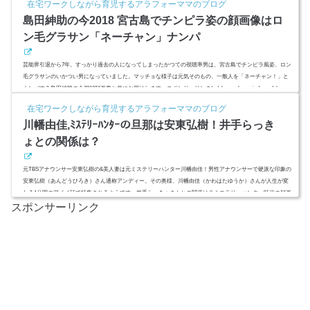
在宅ワークしながら育児するアラフォーママのブログ
像、Facebookと家族を調査引用：メ～テレ山口達也問題から、こういう事件が目につきますね。逮捕された
島田紳助の今2018 宮古島でチンピラ姿の顔画像はロ
のは名古屋...
ン毛グラサン「ネーチャン」ナンパ
芸能界引退から7年。すっかり過去の人になってしまったかつての視聴率男は、宮古島でチンピラ風姿、ロン
毛グラサンのいかつい男になっていました。マッチョな様子は元気そのもの、一般人を「ネーチャン！」と
ナンパする島田紳助の今2018顔画像と共にお届けします。スポンサーリンク(adsbygoogle = window.adsbygoo
gle || ).push({});島田紳助の今2018 宮古島でチンピラ姿の顔画像はロン毛グラサン引用：https://scontent-nrt1-1.
在宅ワークしながら育児するアラフォーママのブログ
cdninstagram.com/引用：http://kwout.com/芸能界引退から7年。かつてのゴールデン番組にこの人アリと言わ...
川幡由佳,ﾐｽﾃﾘｰﾊﾝﾀｰの旦那は安東弘樹！井手らっき
ょとの関係は？
元TBSアナウンサー安東弘樹の&美人妻は元ミステリーハンター川幡由佳！男性アナウンサーで硬派な印象の
安東弘樹（あんどうひろき）さん通称アンディー。その奥様、川幡由佳（かわはたゆうか）さんが人生が変
わる1分間の深イイ話で特集されるようです。井手らっきょさんとの関係は？ミステリーハンター時代の顔画
スポンサーリンク
像は？実家は裕福？ (adsbygoogle = window.adsbygoogle || ).push({ google_ad_client: "ca-pub-473542962064633
2", enable_page_level_ads: true });スポンサーリンク(adsbygoogl...