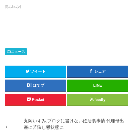
i
で
t
共
読み込み中…
t
有
e
す
r
る
で
に
共
は
有
ク
(
リ
新
ッ
し
ク
い
し
ウ
て
ィ
く
ン
だ
ニュース
ド
さ
ウ
い
で
(
開
新
き
し
ツイート
シェア
ま
い
す
ウ
)
ィ
ン
はてブ
LINE
ド
ウ
で
開
Pocket
feedly
き
ま
す
)
丸岡いずみ,ブログに書けない妊活裏事情 代理母出
産に苦悩し鬱状態に