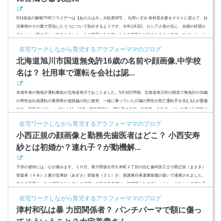
5/11放送の爆報!THEフライデーは【あの人は今…大転身SP】。丸岡いずみ 有村昆夫妻をゲストに迎えて、妊
活事情やその裏で苦悩したうつについて告白するようです。今年1月3日、ロシア人母の元に、夫婦の待望の
赤ちゃん（男の子）が生まれました。その背景にある様々な心の葛藤をお話されるようです。スポンサーリ
ンク(adsbygoogle = window.adsbygoogle || ).push({});丸岡いずみ,ブログに書けない妊活裏事情丸岡いずみさん
在宅ワークしながら育児するアラフォーママのブログ
は、今年1月3日。母親になりました。結婚してから6年間、晩婚だったこともあり妊活は早い段階から取り組
北海道旭川市国道無免許16歳の名前や顔画像,中学校
んでいた...
名は？ 社用車で運転を会社は認...
未成年者の無免許運転事故が北海道旭川でおこりました。5月10日早朝、北海道旭川市の国道で無免許の16歳
の男性会社員運転の乗用車が道路脇の柱に衝突、一緒に乗っていた17歳の男性が死亡運転手を含む3人が重傷
です。同乗者は4人。いずれも16～17歳。事故原因や、運転手の名前、顔画像、会社名、そして車は社用車だ
った？調査しました。スポンサーリンク(adsbygoogle = window.adsbygoogle || ).push({});北海道旭川市国道無
在宅ワークしながら育児するアラフォーママのブログ
免許16歳の名前や顔画像,中学校名は？引用：北海道ニュースUHB5月10日午前4時50分頃、北海道旭川市の国
小西正規の顔画像と勤務先歯医者はどこ？ 小西安寿
道（旭川...
紗とは初婚か？連れ子？が動機解...
子供の虐待には、心が痛みます。１０日、香川県坂出市久米町２丁目の住む歯科技工士小西正規（まさき）
容疑者（４８）と妻の安寿紗（あずさ）容疑者（３１）が、保護責任者遺棄致傷の疑いで逮捕されました。
中２の長男は、なぜ虐待されたのか？17歳もの年の差夫婦は、初婚同士なのでしょうか。どちらかの連れ子
ではないでしょうか。顔画像とSNS（Facebook、Twitter）、勤務先について調べました。スポンサーリンク
在宅ワークしながら育児するアラフォーママのブログ
(adsbygoogle = window.adsbygoogle || ).push({});小西正規と小西安寿紗とは初婚か？どちらかの連れ子？動機
津村和弘は暴 力団関係者？ パンチパーマで額に傷っ
解明のカギ...