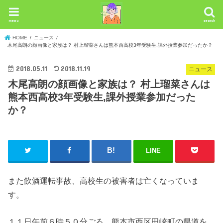
menu
search
HOME
ニュース
木尾高朗の顔画像と家族は？ 村上瑠菜さんは熊本西高校3年受験生,課外授業参加だったか？
2018.05.11
2018.11.19
ニュース
木尾高朗の顔画像と家族は？ 村上瑠菜さんは
熊本西高校3年受験生,課外授業参加だった
か？
LINE
また飲酒運転事故、高校生の被害者は亡くなっていま
す。
１１日午前６時５０分ごろ、熊本市西区田崎町の県道を