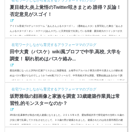
在宅ワークしながら育児するアラフォーママのブログ
スタルケイの母）クリスタル・ケイの家族ってどんな人？母,父の国籍を調査!Crystal Kay「幸せって。」Musi
夏目雄大,炎上覚悟のTwitter呟きまとめ 誰得？反論！
c V...
否定意見がスゴイ！
アイドル育成プロデュースゲーム『あんさんぶるスターズ！』（通称あんスタ）を実写化した舞台『あんさ
んぶるスターズ！オン・ステージ(あんステ)』に天津光役で出演している俳優・夏目雄大のツイッターが大
炎上中！数々の問題発言は、Twitterのアカウントをいくつも変えながら注目を浴びています。究極のかまっ
てちゃん？ 2.5次元アイドルはファンたちから猛烈批判を受けています。大学どこ？や彼女いるの？経歴まと
在宅ワークしながら育児するアラフォーママのブログ
めました。スポンサーリンク(adsbygoogle = window.adsbygoogle || ).push({});夏目雄大,炎上覚悟のTwitter呟き
田中大貴（バスケ）wiki風プロフで中学,高校, 大学を
まとめ...
調査！ 馴れ初めはバスケ絡み...
最近綺麗になったと評判の広瀬アリスさんに熱愛報道、お相手のアルバルク東京の田中大貴さんとの馴れ初
めはバスケ繋がりなのでしょうか？wiki風プロフィールで、中学高校大学を調査。電撃結婚はあるのか？調
べてみました。スポンサーリンク(adsbygoogle = window.adsbygoogle || ).push({});田中大貴（バスケ）wiki風プ
ロフで中学,高校, 大学を調査！≪田中大貴（たなか・だいき）プロフィール≫生年月日 1991年09月03日出身
在宅ワークしながら育児するアラフォーママのブログ
地 長崎県出身校 小浜中学校→長崎西高校→東海大学身長(cm) 192cm体重(kg) 93kg国籍 日本血液型 A利き手
坂野雅哉の顔画像と家族を調査 33歳建築作業員は常
右足のサ...
習性,的モンスターなのか？
3年前の乱暴事件が執念の犯人逮捕になりました。２０１５年４月、愛知県稲沢市で帰宅途中の当時１６歳の
少女に畑で乱暴してケガをさせたとして、３３歳の男が逮捕されました。逮捕されたのは名古屋市西区の建
築作業員・坂野雅哉（ばんの・まさや）容疑者（３３）。嫁や子供はいるのか？ Facebookは？ 常習犯な
のか？ 調べてみました。スポンサーリンク(adsbygoogle = window.adsbygoogle || ).push({});坂野雅哉の顔画