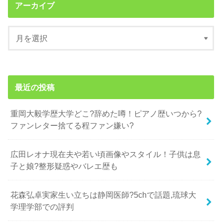
アーカイブ
最近の投稿
重岡大毅学歴大学どこ?辞めた噂！ピアノ歴いつから?
ファンレター捨てる程ファン嫌い?
広田レオナ現在夫や若い頃画像やスタイル！子供は息
子と娘?整形疑惑やバレエ歴も
花森弘卓実家生い立ちは静岡医師?5chで話題,琉球大
学理学部での評判