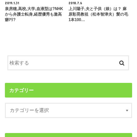
2019.1.31
2018.7.6
泉房穂,高校,大学,血液型は?NHK
上川陽子,夫と子供（娘）は？ 麻
から弁護士転身,経歴優秀も激高
原彰晃教祖（松本智津夫）髪の毛
癖ｱﾘ?
1本100…
カテゴリー