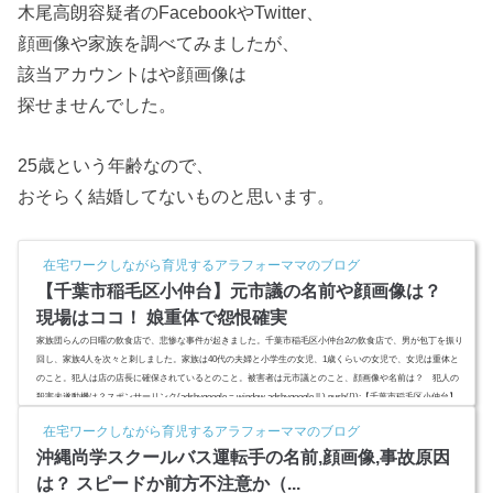
木尾高朗容疑者のFacebookやTwitter、
顔画像や家族を調べてみましたが、
該当アカウントはや顔画像は
探せませんでした。
25歳という年齢なので、
おそらく結婚してないものと思います。
在宅ワークしながら育児するアラフォーママのブログ
【千葉市稲毛区小仲台】元市議の名前や顔画像は？
現場はココ！ 娘重体で怨恨確実
家族団らんの日曜の飲食店で、悲惨な事件が起きました。千葉市稲毛区小仲台2の飲食店で、男が包丁を振り
回し、家族4人を次々と刺しました。家族は40代の夫婦と小学生の女児、1歳くらいの女児で、女児は重体と
のこと。犯人は店の店長に確保されているとのこと。被害者は元市議とのこと、顔画像や名前は？ 犯人の
殺害未遂動機は？スポンサーリンク(adsbygoogle = window.adsbygoogle || ).push({});【千葉市稲毛区小仲台】
殺人未遂事件,元市議の名前や顔画像は？13日午後7時ごろ、千葉市稲毛区小仲台2の飲食店で、家族団らんを
在宅ワークしながら育児するアラフォーママのブログ
楽しんで...
沖縄尚学スクールバス運転手の名前,顔画像,事故原因
は？ スピードか前方不注意か（...