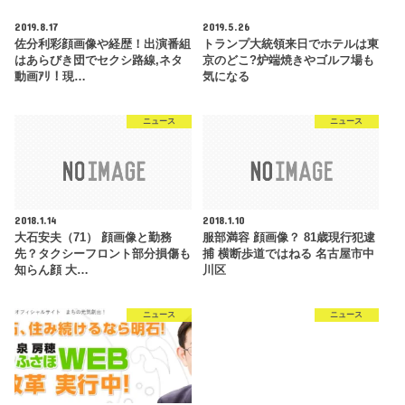
2019.8.17
2019.5.26
佐分利彩顔画像や経歴！出演番組
トランプ大統領来日でホテルは東
はあらびき団でセクシ路線,ネタ
京のどこ?炉端焼きやゴルフ場も
動画ｱﾘ！現…
気になる
ニュース
ニュース
2018.1.14
2018.1.10
大石安夫（71） 顔画像と勤務
服部満容 顔画像？ 81歳現行犯逮
先？タクシーフロント部分損傷も
捕 横断歩道ではねる 名古屋市中
知らん顔 大…
川区
ニュース
ニュース