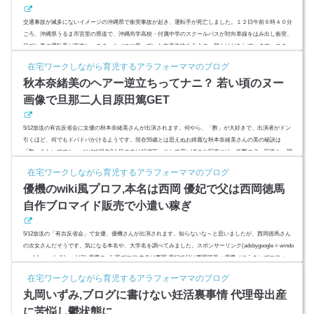
交通事故が滅多にないイメージの沖縄県で衝突事故が起き、運転手が死亡しました。１２日午前６時４０分
ごろ、沖縄県うるま市宮里の県道で、沖縄尚学高校・付属中学のスクールバスが対向車線をはみ出し衝突、
ワゴン車の運転手が死亡し。スクールバスに乗っていた中高生約１５人の一部もけがをしています。スクー
ルバスの運転手は無事なのか？名前、顔画像、事故原因は？スポンサーリンク(adsbygoogle = window.adsbyg
在宅ワークしながら育児するアラフォーママのブログ
oogle || ).push({});沖縄尚学スクールバス運転手の名前,顔画像？交通事故が滅多にないイメージの沖縄県で衝
秋本奈緒美のヘアー逆立ちってナニ？ 若い頃のヌー
突事故が起...
画像で旦那二人目原田篤GET
5/12放送の有吉反省会に女優の秋本奈緒美さんが出演されます。何やら、「酢」が大好きで、出演者がドン
引くほど、何でもドバドバかけるようです。現在55歳とは思えぬお綺麗な秋本奈緒美さんの美の秘訣は
「酢」みたいですね。バツ1で現在2人目の夫は16歳下、そして若い頃のお写真には、衝撃のヌー写真も。調
べてみました。スポンサーリンク(adsbygoogle = window.adsbygoogle || ).push({});秋本奈緒美の経歴とヘアー
在宅ワークしながら育児するアラフォーママのブログ
逆立ちってナニ？若い頃のヌー画像あり？≪秋本 奈緒美（あきもと・なおみ）≫本名 原田 優美（旧姓：平
優機のwiki風プロフ,本名は西岡 優妃で父は西岡徳馬
沢）生年月日 196...
自作ブロマイド販売で小遣い稼ぎ
5/12放送の「有吉反省会」で女優、優機さんが出演されます。知らないな～と思いましたが、西岡徳馬さん
の次女さんだそうです。気になる本名や、大学名を調べてみました。スポンサーリンク(adsbygoogle = windo
w.adsbygoogle || ).push({});優機のwiki風プロフ,本名は西岡 優妃で父は西岡徳馬≪優機（ゆうき）プロフィー
ル≫本名： 西岡 優妃（にしおか・ゆうき）生年月日：1987年2月4日（31歳）出生地： 東京都港区学歴：
在宅ワークしながら育児するアラフォーママのブログ
文化学院高等部英語科→玉川大学芸術学部パフォーミング・アーツ学科卒業血液型: A型職業: 女優活動期
丸岡いずみ,ブログに書けない妊活裏事情 代理母出産
間: 2...
に苦悩し鬱状態に