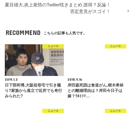
夏目雄大,炎上覚悟のTwitter呟きまとめ 誰得？反論！
否定意見がスゴイ！
RECOMMEND
こちらの記事も人気です。
ニュース
ニュース
2019.1.2
2018.9.16
日下部和博,大阪祖母宅で引き籠
岸田森死因は食道がん,樹木希林
り?家族から孤立で近所でも奇行
との離婚理由は？岸田今日子は
みられた?
嫁？ｳﾙﾄﾗﾏ…
ニュース
ニュース