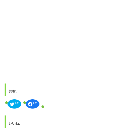
共有:
ク
F
リ
a
ッ
c
ク
e
し
b
て
o
T
o
いいね:
w
k