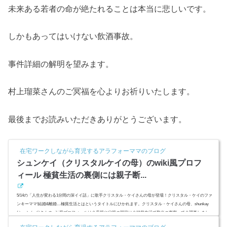
未来ある若者の命が絶たれることは本当に悲しいです。
しかもあってはいけない飲酒事故。
事件詳細の解明を望みます。
村上瑠菜さんのご冥福を心よりお祈りいたします。
最後までお読みいただきありがとうございます。
在宅ワークしながら育児するアラフォーママのブログ
シュンケイ（クリスタルケイの母）のwiki風プロフ
ィール 極貧生活の裏側には親子断...
5/14の「人生が変わる1分間の深イイ話」に歌手クリスタル・ケイさんの母が登場！クリスタル・ケイのファ
ンキーママ!結婚&離婚…極貧生活とはというタイトルにひかれます。クリスタル・ケイさんの母、shunkay
(シュンケイ)さんのwiki風プロフィールは？母親や父親の国籍は？極貧生活で勘当の事実って？調査しまし
た。スポンサーリンク(adsbygoogle = window.adsbygoogle || ).push({});シュンケイのwiki風プロフィール（クリ