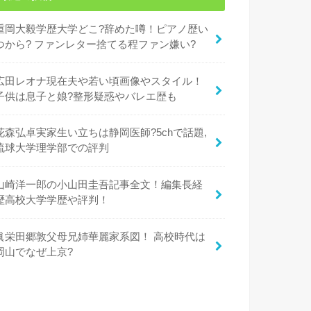
重岡大毅学歴大学どこ?辞めた噂！ピアノ歴い
つから? ファンレター捨てる程ファン嫌い?
広田レオナ現在夫や若い頃画像やスタイル！
子供は息子と娘?整形疑惑やバレエ歴も
花森弘卓実家生い立ちは静岡医師?5chで話題,
琉球大学理学部での評判
山崎洋一郎の小山田圭吾記事全文！編集長経
歴高校大学学歴や評判！
眞栄田郷敦父母兄姉華麗家系図！ 高校時代は
岡山でなぜ上京?