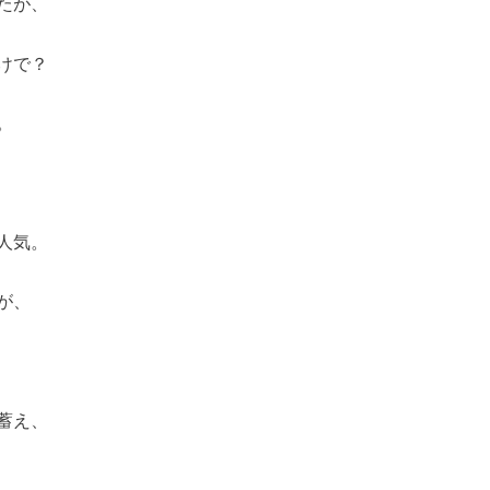
たが、
けで？
。
人気。
が、
蓄え、