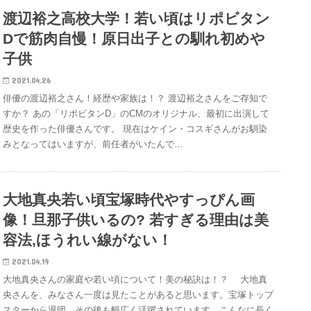
渡辺裕之高校大学！若い頃はリポビタン
Dで筋肉自慢！原日出子との馴れ初めや
子供
2021.04.26
俳優の渡辺裕之さん！経歴や家族は！？ 渡辺裕之さんをご存知で
すか？ あの「リポビタンD」のCMのオリジナル、最初に出演して
歴史を作った俳優さんです。 現在はケイン・コスギさんがお馴染
みとなってはいますが、前任者がいたんで…
大地真央若い頃宝塚時代やすっぴん画
像！旦那子供いるの? 若すぎる理由は美
容法,ほうれい線がない！
2021.04.19
大地真央さんの家庭や若い頃について！美の秘訣は！？ 大地真
央さんを、みなさん一度は見たことがあると思います。宝塚トップ
スターから退団、その後も幅広く活躍されています。こんなに長く