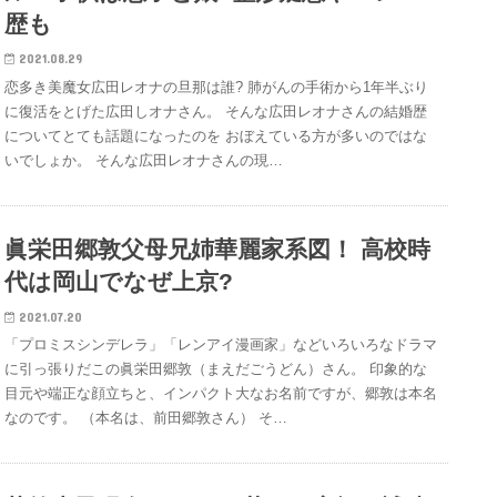
歴も
2021.08.29
恋多き美魔女広田レオナの旦那は誰? 肺がんの手術から1年半ぶり
に復活をとげた広田しオナさん。 そんな広田レオナさんの結婚歴
についてとても話題になったのを おぼえている方が多いのではな
いでしょか。 そんな広田レオナさんの現…
眞栄田郷敦父母兄姉華麗家系図！ 高校時
代は岡山でなぜ上京?
2021.07.20
「プロミスシンデレラ」「レンアイ漫画家」などいろいろなドラマ
に引っ張りだこの眞栄田郷敦（まえだごうどん）さん。 印象的な
目元や端正な顔立ちと、インパクト大なお名前ですが、郷敦は本名
なのです。 （本名は、前田郷敦さん） そ…