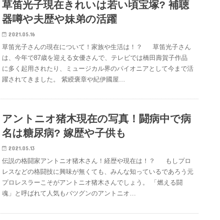
草笛光子現在きれいは若い頃宝塚? 補聴
器噂や夫歴や妹弟の活躍
2021.05.16
草笛光子さんの現在について！家族や生活は！？ 草笛光子さん
は、今年で87歳を迎える女優さんで、テレビでは橋田壽賀子作品
に多く起用されたり、ミュージカル界のパイオニアとして今まで活
躍されてきました。 紫綬褒章や紀伊國屋…
アントニオ猪木現在の写真！闘病中で病
名は糖尿病? 嫁歴や子供も
2021.05.13
伝説の格闘家アントニオ猪木さん！経歴や現在は！？ もしプロ
レスなどの格闘技に興味が無くても、みんな知っているであろう元
プロレスラーこそがアントニオ猪木さんでしょう。 「燃える闘
魂」と呼ばれて人気もバツグンのアントニオ…