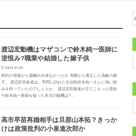
渡辺宏動機はマザコンで鈴木純一医師に
逆恨み?職業や結婚した嫁子供
2022.01.28
80代の母親から親離れ出来なかったか 周囲から孤立した高齢の親
子。 渡辺宏容疑者は、弔問に訪れた主治医鈴木純一さんに強い恨
みを持っていたのでしょうか。 渡辺宏容疑者が立てこもった理由
や鈴木純一医師を狙った本当の動機は? …
高市早苗再婚相手は旦那山本拓？きっか
けは政策批判の小泉進次郎か