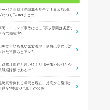
オーパス高岡社長謝罪会見全文！事故原因に
ざわつくTwitterまとめ
高岡スイミング事故はどこ?事故原因は劣悪す
ぎる労働環境?
相馬寛大顔画像や家族職歴！動機は交際反対
された逆恨みとアレ?
上路雪江現在と若い頃！旦那子供や経歴と今
後離婚降板はあるの?
黒崎真音倒れる瞬間と現在！持病から復帰か
引退か?神田沙也加との関係