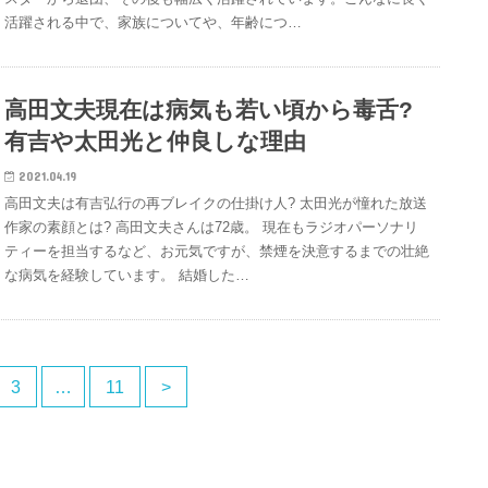
活躍される中で、家族についてや、年齢につ…
高田文夫現在は病気も若い頃から毒舌?
有吉や太田光と仲良しな理由
2021.04.19
高田文夫は有吉弘行の再ブレイクの仕掛け人? 太田光が憧れた放送
作家の素顔とは? 高田文夫さんは72歳。 現在もラジオパーソナリ
ティーを担当するなど、お元気ですが、禁煙を決意するまでの壮絶
な病気を経験しています。 結婚した…
3
…
11
>