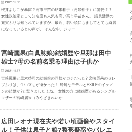
2021.12.15
櫻井よしこが暴露？高市早苗の結婚相手（再婚相手）に驚愕？？
女性政治家として知名度も人気も高い高市早苗さん。 議員活動の
充実ぶりは知られていますが、最近、若い頃にもましてとても綺麗
になっているとの声が。 そんな中、ジャー…
宮崎麗果(白眞勲娘)結婚歴や旦那は田中
雄士?母の名前名乗る理由は子供か
2021.11.27
宮崎麗果と黒木啓司の結婚前の同棲がガチだった? 宮崎麗果のセレ
ブぶりは、生い立ちが凄かった！ 綺麗なモデルとEXILEのイケメ
ンの結婚か?と驚きましたよね。 女性の方は離婚歴があるシングル
マザーの宮崎麗果（みやざきれいか…
広田レオナ現在夫や若い頃画像やスタイ
ル！子供は息子と娘?整形疑惑やバレエ