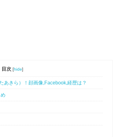
目次
[
hide
]
たあきら）！顔画像,Facebook,経歴は？
とめ