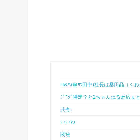
H&A(串ｶﾂ田中)社長は桑田晶（くわ
ﾌﾞﾛｸﾞ特定？と2ちゃんねる反応ま
共有:
いいね:
関連