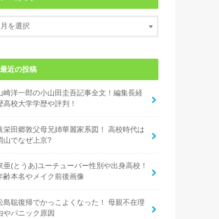
最近の投稿
山崎洋一郎の小山田圭吾記事全文！編集長経
歴高校大学学歴や評判！
眞栄田郷敦父母兄姉華麗家系図！ 高校時代は
岡山でなぜ上京?
東亜(とうあ)ユーチューバー性別や出身高校！
年齢本名やメイク前後画像
松島聡復帰でかっこよくなった！ 母親不在理
由やパニック原因