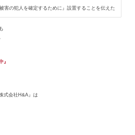
被害の犯人を確定するために』設置することを伝えた
も
。
中』
株式会社H&A』は