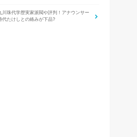
丸川珠代学歴実家派閥や評判！アナウンサー
時代たけしとの絡みが下品?