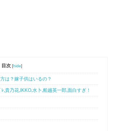
目次
[
hide
]
相方は？嫁子供はいるの？
ｶﾞﾚ,貴乃花,IKKO,水卜,船越英一郎,面白すぎ！