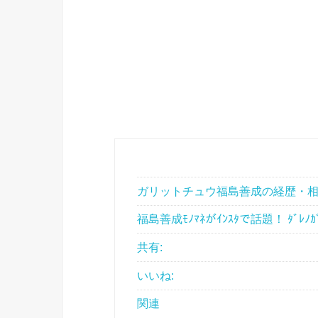
ガリットチュウ福島善成の経歴・
福島善成ﾓﾉﾏﾈがｲﾝｽﾀで話題！ ﾀﾞﾚﾉ
共有:
いいね:
関連