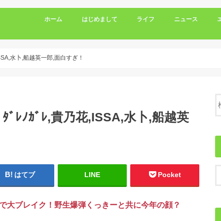
ホーム
はじめまして
ライフ
ニュース
,ISSA,水卜,船越英一郎,面白すぎ！
ﾞﾚﾉｶﾞﾚ,貴乃花,ISSA,水卜,船越英
はてブ
LINE
Pocket
目で大ブレイク！野生爆弾くっきーと共に今年の顔？