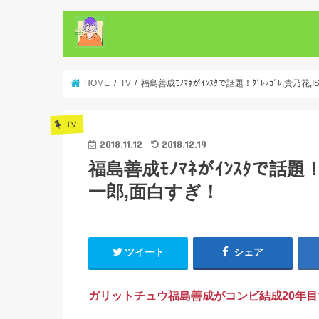
HOME
TV
福島善成ﾓﾉﾏﾈがｲﾝｽﾀで話題！ﾀﾞﾚﾉｶﾞﾚ,貴乃花
TV
2018.11.12
2018.12.19
福島善成ﾓﾉﾏﾈがｲﾝｽﾀで話題！ﾀ
一郎,面白すぎ！
ツイート
シェア
ガリットチュウ福島善成がコンビ結成20年