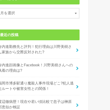
最近の投稿
寺内進勤務先と評判！犯行理由は川野美樹さ
ん家族から交際反対された?
寺内進顔画像とFacebook！川野美樹さんへの
執着の理由は?
福岡市博多駅通り魔殺人事件現場どこ?犯人逃
走ルートや被害女性との関係！
渡辺徹病歴！現在や若い頃比較で息子は榊原
郁恵似か検証