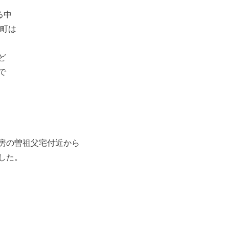
る中
島町は
ど
で
房の曽祖父宅付近から
した。