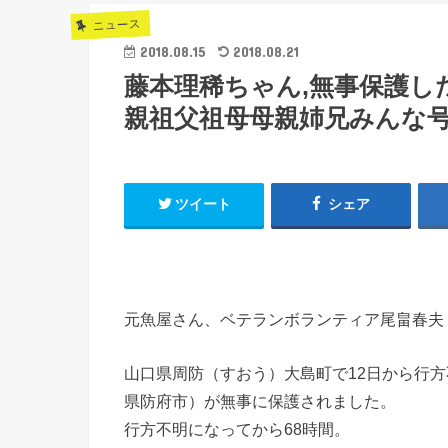
ニュース
2018.08.15
2018.08.21
藤本理稀ちゃん,無事保護した
親祖父祖母母親姉兄みんな
ツイート
シェア
元魚屋さん、ベテランボランティア尾畠春夫
山口県周防（すおう）大島町で12日から行
県防府市）が無事に保護されました。
行方不明になってから68時間。