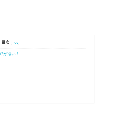
目次
[
hide
]
ｨｱが凄い！
！