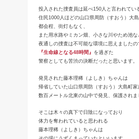
投入された捜査員は延べ150人と言われてい
住民1000人ほどの山口県周防（すおう）大
都会程、街灯もなく、
また用水路やミカン畑、小さな川やため池な
夜通しの捜査は不可能な環境に思えましたの
『生命線となる48時間』
を過ぎた
警察としても苦渋の決断だったと思います。
発見された藤本理稀（よしき）ちゃんは
帰省していた山口県周防（すおう）大島町家
数百メートル北東の山中で発見、保護されま
そこは木々の真下で日陰になっており
体力を奪われていると思われる
藤本理稀（よしき）ちゃんは
その場にうずくまっていたといいます。