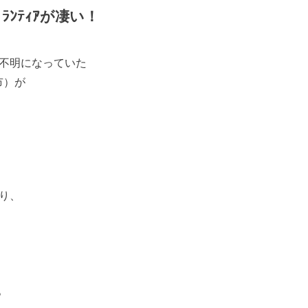
ﾗﾝﾃｨｱが凄い！
方不明になっていた
市）が
。
り、
。