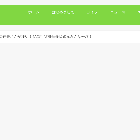
ホーム
はじめまして
ライフ
ニュース
ｨｱ尾畠春夫さんが凄い！父親祖父祖母母親姉兄みんな号泣！