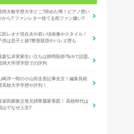
重岡大毅学歴大学どこ?辞めた噂！ピアノ歴い
つから? ファンレター捨てる程ファン嫌い?
広田レオナ現在夫や若い頃画像やスタイル！
子供は息子と娘?整形疑惑やバレエ歴も
花森弘卓実家生い立ちは静岡医師?5chで話題,
琉球大学理学部での評判
山崎洋一郎の小山田圭吾記事全文！編集長経
歴高校大学学歴や評判！
眞栄田郷敦父母兄姉華麗家系図！ 高校時代は
岡山でなぜ上京?