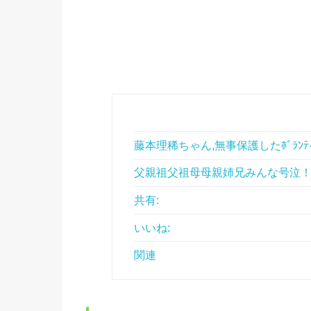
藤本理稀ちゃん,無事保護したﾎﾞﾗﾝﾃ
父親祖父祖母母親姉兄みんな号泣
共有:
いいね:
関連