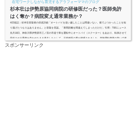
在宅ワークしながら育児するアラフォーママのブログ
う！』（20時～）...
杉本壮は伊勢原協同病院の研修医だった？医師免許
はく奪か？病院変え通常業務か？
4/23追記：杉本壮容疑者の供述詳細「オートバイを追い越したことは間違いない。後でぶつかったことを知
り逃げたつもりはありません」と容疑を否認。「車間距離を間違えてしまっただけだ」引用：TBSニュース
先月18日、神奈川県伊勢原市三ノ宮の市道で車を運転中にオートバイ（スクーター）をあおり、転倒させて
骨折させる重傷を負わせたまま逃走したとして、元研修医の男が逮捕されました。危険運転傷害の疑いで逮
捕されたのは、伊勢原市の元医師（研修医）、杉本壮容疑者（25）。割り込まれた、抜き返した、怒鳴られ
スポンサーリンク
た、、どっちもどっ...