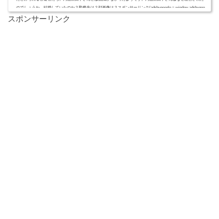
のでしょうか。結婚していたのか？勤務先は？顔画像は？スポンサーリンク(adsbygoogle = window.adsbygoo
gle || ).push({});内山茉由子さん,顔画像と勤務先？静岡県藤枝市の山中で浜松市浜北区の看護師、内山茉由子
スポンサーリンク
さん（29）...