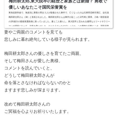
梅田耕太郎,東大院卒の経歴と家族とは新婚？ 勇敢で
優しいあなたこそ国民栄誉賞を
東海道新幹線で、無差別に乗客の男女３人が殺傷された事件で、亡くなったのは兵庫県尼崎市潮江、会社員
梅田耕太郎さん（38）と発表されました。梅田耕太郎さんは事件が起こった12号車に乗車、小島一朗容疑者
の2列後方の最後尾通路側に座っていました。妻と二人暮らし、東大院卒と言われる優秀なエリートサラリー
マンが犠牲になって、女性を救いました。どんな人だったのでしょうか。この勇敢な行動にこそ、国民栄誉
賞をという声もあります。スポンサーリンク(adsbygoogle = window.adsbygoogle || ).push({});梅田耕太郎,東大
妻やご両親のコメントを見ても
院卒の経...
悲しみに暮れ絶句している様子が見られます。
梅田耕太郎さんの優しさを育てたご両親、
そして梅田さんが愛した奥様、
コメントを読んでいくと、
どうして梅田耕太郎さんが
命を落とさなければならないのかと
ますます悲しみが深まります。
改めて梅田耕太郎さんの
ご冥福を心よりお祈りいたします。