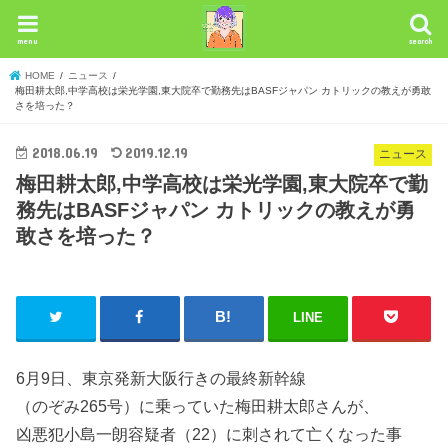
menu
search
HOME
ニュース
梅田耕太郎,中学高校は栄光学園,東大院卒で勤務先はBASFジャパン カトリックの教えが勇敢
さを培った？
2018.06.19
2019.12.19
ニュース
梅田耕太郎,中学高校は栄光学園,東大院卒で勤
務先はBASFジャパン カトリックの教えが勇
敢さを培った？
LINE
6月9日、東京発新大阪行きの最終新幹線
（のぞみ265号）に乗っていた梅田耕太郎さんが、
凶悪犯小島一朗容疑者（22）に刺されて亡くなった事