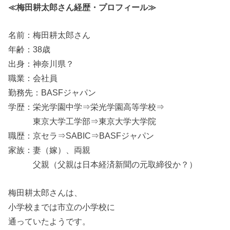
≪梅田耕太郎さん経歴・プロフィール≫
名前：梅田耕太郎さん
年齢：38歳
出身：神奈川県？
職業：会社員
勤務先：BASFジャパン
学歴：栄光学園中学⇒栄光学園高等学校⇒
東京大学工学部⇒東京大学大学院
職歴：京セラ⇒SABIC⇒BASFジャパン
家族：妻（嫁）、両親
父親（父親は日本経済新聞の元取締役か？）
梅田耕太郎さんは、
小学校までは市立の小学校に
通っていたようです。