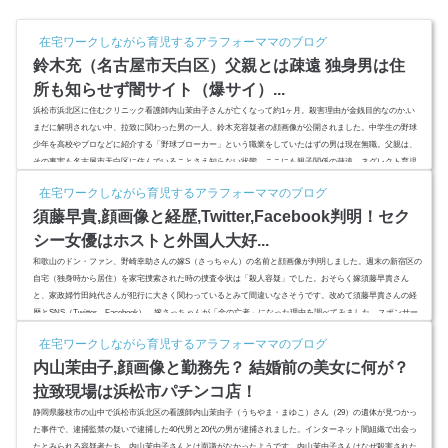
在宅ワークしながら育児するアラフォーママのブログ
鈴木充（名古屋市天白区）父親とは疎遠 独身男は住
所も知らせず闇サイト（爆サイ）...
浜松市浜北区に住むクリニック看護師内山茉由子さんが亡くなって約1ヶ月。殺害理由が金銭目的なのか,い
まだに解明されない中、拉致に関わった男の一人、鈴木充容疑者の顔画像が公開されました。中学生の野球
少年を高校やプロなどに紹介する「野球ブローカー」という職業をしていたはずの男は現在無職。父親は、
その事実も名古屋市天白区に住んでいることさえ知らない状態。ここにも親子関係の疎遠、ネグレクト育児
なのか？スポンサーリンク(adsbygoogle = window.adsbygoogle || ).push({});鈴木充（名古屋市天白区）父親と
在宅ワークしながら育児するアラフォーママのブログ
は疎遠浜松...
須藤早貴,顔画像と経歴,Twitter,Facebook判明！セク
シー女優はホストと外国人大好...
和歌山のドン・ファン、野崎幸助さんの嫁S（さっちゃん）の名前と顔画像が判明しました。週末の新宿区の
自宅（独身時から居住）を家宅捜索された時の捜査令状は「殺人容疑」でした。おそらく嫁須藤早貴さん
と、家政婦竹田純代さんが犯行に大きく関わっているとみて間違いなさそうです。改めて須藤早貴さんの経
歴とSNS（Twitter、Facebook）、嫁さっちゃんが「金の亡者」になった理由を調べてみました。スポンサー
リンク(adsbygoogle = window.adsbygoogle || ).push({});須藤早貴,顔画像と経歴,Twitter,Facebook判明！嫁さっ
在宅ワークしながら育児するアラフォーママのブログ
ちゃんこと...
内山茉由子,顔画像と勤務先？ 結婚前の美女に何が？
拉致現場は浜松市パチンコ店！
静岡県藤枝市の山中で浜松市浜北区の看護師内山茉由子（うちやま・まゆこ）さん（29）の遺体が見つかっ
た事件で、逮捕監禁の疑いで逮捕した40代男と20代の男が逮捕されました。インターネット闇組織で出会っ
たとみられる容疑者たち。内山茉由子さんとは面識がなかったようです。内山茉由子さんはなぜ殺害された