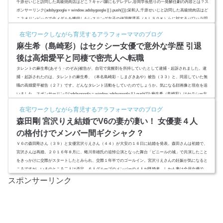
千原せいじと訪問した高級焼肉店はどこ？キャバ嬢にもデレデレ,谷岡学長怒りの一発解任劇の内容とは？ス
ポンサーリンク(adsbygoogle = window.adsbygoogle || ).push({});栄和人,千原せいじと訪問した高級焼肉店はど
こ？オリンピックで金メダルを獲得したレスリング女子の伊調馨選手（ＡＬＳＯＫ）らに対するパワハラ問
題で、パワハラ行為を認定された、栄和人（さかえ・かずひと）監督。「選手ファースト」を掲げ、選手の
在宅ワークしながら育児するアラフォーママのブログ
ために栄...
麻生希（島崎彩）はセクシー女優で意外な学歴 引退
後は高畑愛平と同棲で密売人へ転職
タレントの麻生希(あそう・のぞみ)被告が、自宅で覚醒剤を所持していたとして逮捕・起訴されました。逮
捕・起訴されたのは、タレントの麻生希、（本名島崎彩・しまざきあや）被告（３３）と、同居していた無
職の高畑愛平被告（２７）です。どんなタレント活動をしていたのでしょうか。気になる顔画像と現在を追
いました。スポンサーリンク(adsbygoogle = window.adsbygoogle || ).push({});麻生希（島崎彩）はセクシー女
優の意外な学歴タレントの麻生希(あそう・のぞみ)被告が、自宅で覚〇剤を所持していたとして逮捕・起訴
在宅ワークしながら育児するアラフォーママのブログ
されました...
森田剛 宮沢りえ結婚でV6の妻が凄い！ 女優妻４人
の格付けでメンバー間ギクシャク？
Ｖ６の森田剛さん（３９）と女優宮沢りえさん（４４）が大安の１６日に結婚を発表。森田さんは初婚で、
宮沢さんは再婚。２０１６年８月に、蜷川幸雄氏の追悼公演となった舞台「ビニールの城」で共演したこと
をきっかけに交際がスタートしたとみられ、交際１年半でのゴールイン。宮沢りえさんの妊娠が気になると
ころですが、いまのところ二人は否定。６人グループのメンバーの４人が既婚者、しかも妻は全員女優で
す。個性溢れる女優たちとどのように出会い、彼らは結婚を決意したのでしょうか。妻たちの女優としての
スポンサーリンク
格付けでメンバー間...