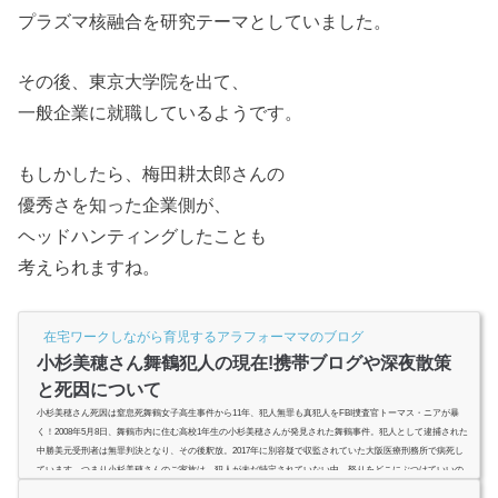
プラズマ核融合を研究テーマとしていました。
その後、東京大学院を出て、
一般企業に就職しているようです。
もしかしたら、梅田耕太郎さんの
優秀さを知った企業側が、
ヘッドハンティングしたことも
考えられますね。
在宅ワークしながら育児するアラフォーママのブログ
小杉美穂さん舞鶴犯人の現在!携帯ブログや深夜散策
と死因について
小杉美穂さん死因は窒息死舞鶴女子高生事件から11年、犯人無罪も真犯人をFBI捜査官トーマス・ニアが暴
く！2008年5月8日、舞鶴市内に住む高校1年生の小杉美穂さんが発見された舞鶴事件。犯人として逮捕された
中勝美元受刑者は無罪判決となり、その後釈放。2017年に別容疑で収監されていた大阪医療刑務所で病死し
ています。つまり小杉美穂さんのご家族は、犯人が未だ特定されていない中、怒りをどこにぶつけていいの
か分からない謎の事件になっているのです。12月15日放送『特捜！最強FBI緊急捜査 日本の未解決事件を追