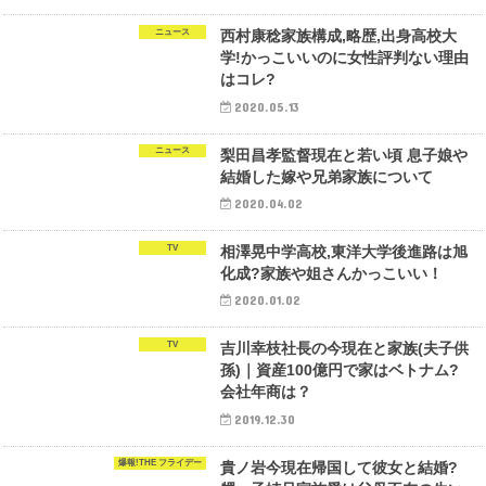
ニュース
西村康稔家族構成,略歴,出身高校大
学!かっこいいのに女性評判ない理由
はコレ?
2020.05.13
ニュース
梨田昌孝監督現在と若い頃 息子娘や
結婚した嫁や兄弟家族について
2020.04.02
TV
相澤晃中学高校,東洋大学後進路は旭
化成?家族や姐さんかっこいい！
2020.01.02
TV
吉川幸枝社長の今現在と家族(夫子供
孫)｜資産100億円で家はベトナム?
会社年商は？
2019.12.30
爆報!THE フライデー
貴ノ岩今現在帰国して彼女と結婚?