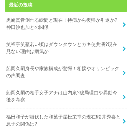
最近の投稿
黒崎真音倒れる瞬間と現在！持病から復帰か引退か?
神田沙也加との関係
笑福亭笑瓶若い頃はダウンタウンとガキ使共演?現在
見ない理由は病気か
船岡久嗣身長や家族構成が驚愕！相撲やオリンピック
の声調査
船岡久嗣の相手女子アナは山内泉?破局理由や異動今
後を考察
福田和子が潜伏した和菓子屋松栄堂の現在!松井秀喜と
息子の関係は?