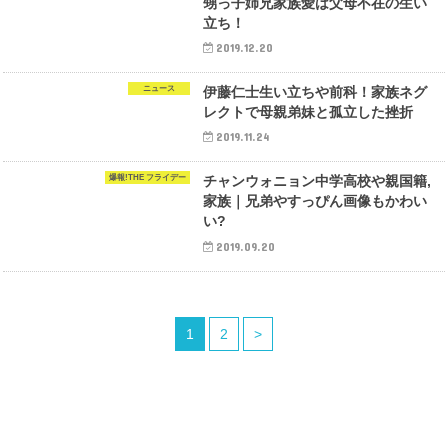
甥っ子姉兄家族愛は父母不在の生い
立ち！
2019.12.20
ニュース
伊藤仁士生い立ちや前科！家族ネグ
レクトで母親弟妹と孤立した挫折
2019.11.24
爆報!THE フライデー
チャンウォニョン中学高校や親国籍,
家族｜兄弟やすっぴん画像もかわい
い?
2019.09.20
1
2
>