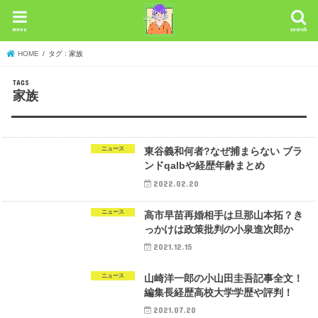
menu
search
HOME
タグ : 家族
家族
ニュース
東谷義和何者?なぜ捕まらない ブラ
ンドqalbや経歴年齢まとめ
2022.02.20
ニュース
高市早苗再婚相手は旦那山本拓？き
っかけは政策批判の小泉進次郎か
2021.12.15
ニュース
山崎洋一郎の小山田圭吾記事全文！
編集長経歴高校大学学歴や評判！
2021.07.20