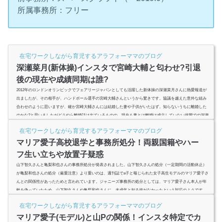
所属事務所：フリー
在宅ワークしながら育児するアラフォーママのブログ
深瀬菜月(新体操)インスタで宮崎大輔と匂わせ?引退
後の現在や成績同期は誰?
2012年のロンドンオリンピックでフェアリージャパンとしても活躍した新体操の深瀬菜月さんに熱愛報道が
出ましたが、その相手が、ハンドボール選手の宮崎大輔さんというから驚きです。協議を越えた意外な組み
合わせのように思いますが、確か宮崎大輔さんには結婚した妻や子供がいたはず。知らないうちに離婚した
のかな?と思いましたがどうやら離婚話は出ているものの、現在も妻とは離婚は成立していない状態での深瀬
菜月さんとの同棲とのことで驚きが膨らみます。深瀬菜月さんは現在26歳、フェアリージャパンとしてオリ
在宅ワークしながら育児するアラフォーママのブログ
ンピック出場した...
マリア愛子高校退学と事務所処分！両親国籍やハー
フ生い立ちや放置子疑惑
山下智久さんと亀梨和也さんの事務所処分が発表されました。山下智久さんの処分（一定期間の活動休止）
が亀梨和也さんの処分（厳重注意）より重いのは、週刊誌でa子と報じられた女子高生モデルのマリア愛子さ
んとの関係性があったためと言われています。ジャニーズ事務所の処分としては、マリア愛子さん本人が年
齢を偽っていたため、山下智久さんや亀梨和也さんに、未成年と知る術がなかったという対応のようです。
それでは、嘘をついたと言われるマリア愛子さんの所属事務所の処分?女子高生モデルと言われたマリア愛子
在宅ワークしながら育児するアラフォーママのブログ
さんが、実は高...
マリア愛子(モデル)と山Pの関係！インスタ特定でカ