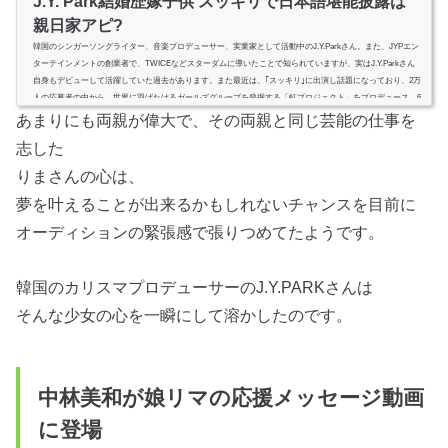
J.Y. Park結婚歴嫁子供 スッキリで日本語堪能披露は
親日家アピ?
韓国のシンガーソングライター、音楽プロデューサー、実業家として活動中のJ.Y.Parkさん。また、JYPエン
ターテインメントの創業者で、TWICEなどスターダムに導いたことで知られていますが、実はJ.Y.Parkさん
自身もデビューして活躍していた過去があります。また最近は、｢スッキリ｣に出演し話題になっており、2万
人の応募者の中から、世界に羽ばたけるガールズグループを発掘する「虹プロジェクト」をプロデュース。6
月30日には、9人のガールズグループNiziUをデビューさせたことで｢親日家アピール?｣と言われています。今
あまりにも両親が偉大で、その両親と同じ芸能の仕事を
回はそんなJ.Y....
志した
りまさんの心は、
夢を叶えることが出来るかもしれないチャンスを目前に
オーディションの緊張感で張りつめてたようです。
韓国のカリスマプロデューサーのJ.Y.PARKさんは
そんな少女の心を一瞬にして溶かしたのです。
中林美和が娘リマの応援メッセージ動画
に登場