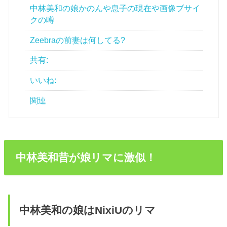
中林美和の娘かのんや息子の現在や画像ブサイ
クの噂
Zeebraの前妻は何してる?
共有:
いいね:
関連
中林美和昔が娘リマに激似！
中林美和の娘はNixiUのリマ