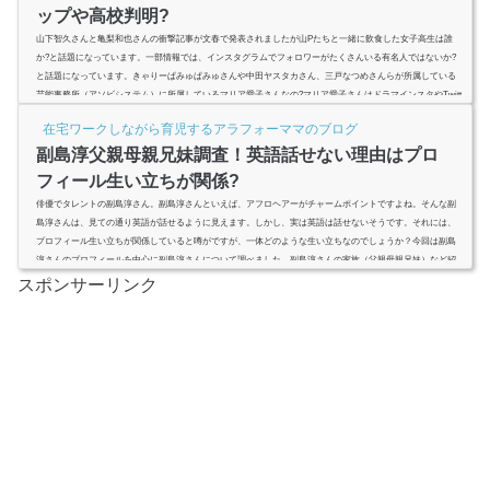
ップや高校判明?
山下智久さんと亀梨和也さんの衝撃記事が文春で発表されましたが山Pたちと一緒に飲食した女子高生は誰
か?と話題になっています。一部情報では、インスタグラムでフォロワーがたくさんいる有名人ではないか?
と話題になっています。きゃりーぱみゅぱみゅさんや中田ヤスタカさん、三戸なつめさんらが所属している
芸能事務所（アソビシステム）に所属しているマリア愛子さんなの?マリア愛子さんはドラマインスタやTwitt
erで有名人だけでなくドラマにも出てる?生い立ちはハーフ?クオーター?高校やカップも気になる！話題のマ
在宅ワークしながら育児するアラフォーママのブログ
リア愛子さんに...
副島淳父親母親兄妹調査！英語話せない理由はプロ
フィール生い立ちが関係?
俳優でタレントの副島淳さん。副島淳さんといえば、アフロヘアーがチャームポイントですよね。そんな副
島淳さんは、見ての通り英語が話せるように見えます。しかし、実は英語は話せないそうです。それには、
プロフィール生い立ちが関係していると噂がですが、一体どのような生い立ちなのでしょうか？今回は副島
淳さんのプロフィールを中心に副島淳さんについて調べました。副島淳さんの家族（父親母親兄妹）など紹
介しますので、是非ご覧下さい。 (adsbygoogle = window.adsbygoogle || ).push({ google_ad_client: &...
スポンサーリンク