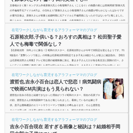
文春砲がさく裂！キングダム作者原泰久氏と小島瑠璃子さん（こじるり）の熱愛の前には四角関係?原泰久氏
の不倫相手元アイドルA子は、小日向えり?原泰久さんと小島瑠璃子さんの熱愛が明らかになったばかりです
が週刊文春は、原泰久さんが前妻と結婚時期に元アイドルと不倫関係になったのではないか?と報じました。
報じられた、四角関係というのは、原泰久さんと前妻、小島瑠璃子さん（こじるり）、元アイドルA子（小日
向えりさんか?）の登場人物4人のようです。小日向えりさんの経歴は?高校や大学は?高校講座に出演した歴
在宅ワークしながら育児するアラフォーママのブログ
女?芸能界引退...
石原裕次郎,子供いる？おろすの真相は？ 松田聖子愛
人でも梅毒で関係なし？
【石原裕次郎 31年ぶりに蘇る！】昭和の大スター、石原裕次郎さんが今年で32回忌を迎えるようです。7/1
9放送の『直撃!シンソウ坂上』の特集は石原裕次郎32回忌でまき子夫人&舘ひろしが坂上に秘話告白。【明日
は石原裕次郎さん特集】テレビ初公開の秘蔵映像に加え、妻まき子さんだけが知る私生活と闘病の日々。さ
らに亡くなる間際に奥様に残した遺言が守られなかった理由まで、まき子さんに直接お話をお伺いしまし
た。死後３１年間語られなかった秘密の真相が明かされます。7月19日(木)夜９時放送！ pic.twitter.com/6HBd
在宅ワークしながら育児するアラフォーママのブログ
N3Pz0H&am...
渡哲也,吉永小百合は恋人で悲恋！病気闘病
で映画CM共演はもう見られない？
渡哲也が吉永小百合と結婚できなかった理由がツライ昭和のスター、現在の石原プロ
の顔、渡哲也さんが病気闘病中であると報じられました。看病しているのは嫁と子
供。息子は鹿島建設のエリートサラリーマンで独身との噂もあります。そんな渡哲也
さんには若い頃、ほろ苦い彼女との思い出がありました。彼女の名前は吉永小百合さ
ん。数多くの共演を重ねている昭和の大スター。この二人が付き合っていたというの
在宅ワークしながら育児するアラフォーママのブログ
です。どんな馴れ初めでなぜ結婚に至らなかったのでしょうか？ (adsbygoogle = windo
w.adsbygoogle || ).push({ g...
吉永小百合現在 若すぎる画像と秘訣は？結婚相手岡