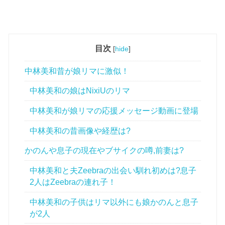
目次
[
hide
]
中林美和昔が娘リマに激似！
中林美和の娘はNixiUのリマ
中林美和が娘リマの応援メッセージ動画に登場
中林美和の昔画像や経歴は?
かのんや息子の現在やブサイクの噂,前妻は?
中林美和と夫Zeebraの出会い馴れ初めは?息子
2人はZeebraの連れ子！
中林美和の子供はリマ以外にも娘かのんと息子
が2人