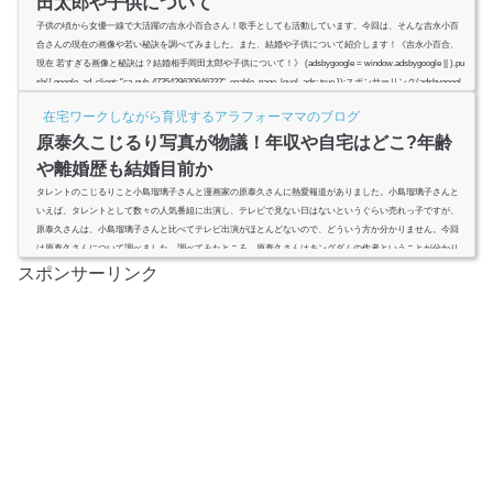
田太郎や子供について
子供の頃から女優一線で大活躍の吉永小百合さん！歌手としても活動しています。今回は、そんな吉永小百
合さんの現在の画像や若い秘訣を調べてみました。また、結婚や子供について紹介します！《吉永小百合、
現在 若すぎる画像と秘訣は？結婚相手岡田太郎や子供について！》 (adsbygoogle = window.adsbygoogle || ).pu
sh({ google_ad_client: "ca-pub-4735429620646332", enable_page_level_ads: true });スポンサーリンク(adsbygoogl
e = window.adsbygoogle || ).push({});(adsbygoogle = window...
在宅ワークしながら育児するアラフォーママのブログ
原泰久こじるり写真が物議！年収や自宅はどこ?年齢
や離婚歴も結婚目前か
タレントのこじるりこと小島瑠璃子さんと漫画家の原泰久さんに熱愛報道がありました。小島瑠璃子さんと
いえば、タレントとして数々の人気番組に出演し、テレビで見ない日はないというぐらい売れっ子ですが、
原泰久さんは、小島瑠璃子さんと比べてテレビ出演がほとんどないので、どういう方か分かりません。今回
は原泰久さんについて調べました。調べてみたところ、原泰久さんはキングダムの作者ということが分かり
ました。キングダムはアニメ化にもなりましたし、実写映画化にもなり、大人気ですよね。人気漫画家の原
スポンサーリンク
泰久さんとこじる...