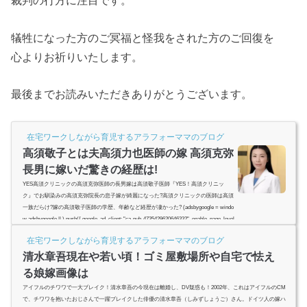
裁判の行方に注目です。
犠牲になった方のご冥福と怪我をされた方のご回復を
心よりお祈りいたします。
最後までお読みいただきありがとうございます。
在宅ワークしながら育児するアラフォーママのブログ
高須敬子とは夫高須力也医師の嫁 高須克弥
長男に嫁いだ驚きの経歴は!
YES高須クリニックの高須克弥医師の長男嫁は高須敬子医師『YES！高須クリニッ
ク』でお馴染みの高須克弥院長の息子嫁が綺麗になった?高須クリニックの医師は高須
一族だらけ?嫁の高須敬子医師の学歴、年齢など経歴が凄かった? (adsbygoogle = windo
w.adsbygoogle || ).push({ google_ad_client: "ca-pub-4735429620646332", enable_page_level
_ads: true });スポンサーリンク(adsbygoogle = window.adsbygoogle || ).push({});(adsbygoo
在宅ワークしながら育児するアラフォーママのブログ
gle = window.adsbygoogle || ).push({});高須敬子とは夫高須...
清水章吾現在や若い頃！ゴミ屋敷場所や自宅で怯え
る娘嫁画像は
アイフルのチワワで一大ブレイク！清水章吾の今現在は離婚し、DV疑惑も！2002年、これはアイフルのCM
で、チワワを抱いたおじさんで一躍ブレイクした俳優の清水章吾（しみずしょうご）さん。ドイツ人の嫁ハ