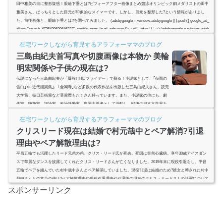
田中雅美の目に整形疑惑！眼瞼下垂とは?ビフォーアフター画像まとめ競泳オリンピック銅メダリストの田中
雅美さん。ぱっちりとした目元が印象的なスイマーです。しかし、目元を整形した?という情報がありまし
た。前後画像と、眼瞼下垂とは?を調べてみました。 (adsbygoogle = window.adsbygoogle || ).push({ google_ad_
client: "ca-pub-4735429620646332", enable_page_level_ads: true });スポンサーリンク(adsbygoogle = window.adsb
ygoogle || ).push({});(adsbygoogle = window.adsbygoogle |...
在宅ワークしながら育児するアラフォーママのブログ
三島由紀夫首写真や切腹画像は本物か 美輪
明宏関係や子供の現在は?
伝説になった三島由紀夫が「爆報!THE フライデー」で蘇る！小説家として、｢仮面の
告白｣や｢近代能楽集｣、｢金閣寺｣など多数の代表作品を出版した三島由紀夫さん。読売
大学賞、毎日芸術賞など受賞歴もたくさん持っています。また、小説家の他にも、劇
作家、随筆家、評論家、政治活動家、皇国主義者として活動し、戦後の日本文学界を
代表する作家の1人で、ノーベル文学賞の候補になるほど日本の枠を超え、海外におい
在宅ワークしながら育児するアラフォーママのブログ
ても広く認められた方です。さらに、国際放送されたテレビ番組に初めて出演した方
でもあります。今回は、そんな三島由紀夫...
クリスリード現在は結婚で村元哉中とペア解消?引退
理由やペア解散理由は?
平昌五輪でも活躍したリード兄弟の弟、クリス・リード氏が死去。死因は突然心臓病。享年30歳アイスダン
スで華麗なダンスを披露してくれたクリス・リードさんが亡くなりました。2019年末に現役引退をし、平昌
五輪でペアを組んでいた村中哉中さんとペア解消していました。現役引退は結婚のため?彼女と噂された村中
哉中さんとの本当の仲は?ペア解散理由や現役引退理由や引退後の現在のクリス・リードさんの活躍について
調べてみました。 (adsbygoogle = window.adsbygoogle || ).push({ google_ad_client: "ca-pub-4735...
スポンサーリンク