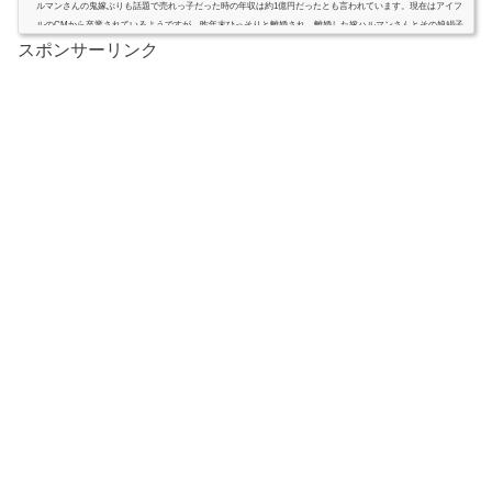
ルマンさんの鬼嫁ぶりも話題で売れっ子だった時の年収は約1億円だったとも言われています。現在はアイフ
ルのCMから卒業されているようですが、昨年末ひっそりと離婚され、離婚した嫁ハルマンさんとその娘絹子
さんと自宅内で奇妙な同居生活を続けていると週刊新潮に報じられました。自宅はゴミ屋敷で場所はどこ?清
スポンサーリンク
水章吾さんの現在...