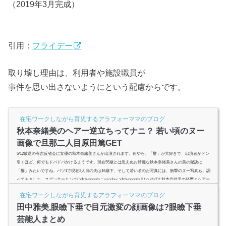
（2019年3月完成）
引用：
フライデー
取り壊し理由は、利用者や施設職員が
事件を思い出さないようにという配慮からです。
在宅ワークしながら育児するアラフォーママのブログ
秋本奈緒美のヘアー逆立ちってナニ？ 若い頃のヌー
画像で旦那二人目原田篤GET
5/12放送の有吉反省会に女優の秋本奈緒美さんが出演されます。何やら、「酢」が大好きで、出演者がドン
引くほど、何でもドバドバかけるようです。現在55歳とは思えぬお綺麗な秋本奈緒美さんの美の秘訣は
「酢」みたいですね。バツ1で現在2人目の夫は16歳下、そして若い頃のお写真には、衝撃のヌー写真も。調
べてみました。スポンサーリンク(adsbygoogle = window.adsbygoogle || ).push({});秋本奈緒美の経歴とヘアー
逆立ちってナニ？若い頃のヌー画像あり？≪秋本 奈緒美（あきもと・なおみ）≫本名 原田 優美（旧姓：平
在宅ワークしながら育児するアラフォーママのブログ
沢）生年月日 196...
田中雅美,眼瞼下垂で目元激変の顔画像は?眼瞼下垂
芸能人まとめ