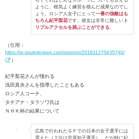
らくそれはどんなスポーツについても言える
ように、根気よく練習を積んだ成果なのでし
ょう。ロシア人女子にとって
一番の強敵はも
ちろん紀平梨花
です。彼女は非常に難しい
ト
リプルアクセルを跳ぶことができる
。
（引用：
https://jp.sputniknews.com/opinion/201811275635740/
）
紀平梨花さんが憧れる
浅田真央さんを指導したこともある
ロシア人コーチ、
タチアナ・タラソワ氏は
ＮＨＫ杯の結果について
広島で行われたＧＰでの日本の女子選手には
震えた（２位は宮原知子選手）。だが特に紀