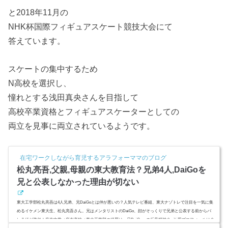
と2018年11月の
NHK杯国際フィギュアスケート競技大会にて
答えています。
スケートの集中するため
N高校を選択し、
憧れとする浅田真央さんを目指して
高校卒業資格とフィギュアスケーターとしての
両立を見事に両立されているようです。
在宅ワークしながら育児するアラフォーママのブログ
松丸亮吾,父親,母親の東大教育法？兄弟4人,DaiGoを
兄と公表しなかった理由が切ない
東大工学部松丸亮吾は4人兄弟、兄DaiGoとは仲が悪いの？人気テレビ番組、東大ナゾトレで注目を一気に集
めるイケメン東大生、松丸亮吾さん。兄はメンタリストのDaiGo、顔がそっくりで兄弟と公表する前からバ
レるほど激似！麻布中学⇒麻布高校⇒東大工学部の経歴は、兄DaiGoへの反骨精神？wiki風プロフィールは？