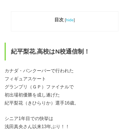
目次
[
hide
]
紀平梨花,高校はN校通信制！
カナダ・バンクーバーで行われた
フィギュアスケート
グランプリ（ＧＰ）ファイナルで
初出場初優勝を成し遂げた
紀平梨花（きひらりか）選手16歳。
シニア1年目での快挙は
浅田真央さん以来13年ぶり！！