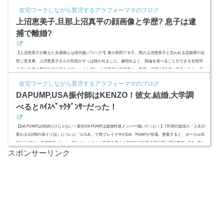
しい？二重人格の背景には両親の離婚が大きく影響している？父親との現在の関係性は？ (adsbygoogle = win
在宅ワークしながら育児するアラフォーママのブログ
dow.adsbygoogle || ).push({ google_ad_client: "ca-pub-4735429620646332", enabl...
上沼恵美子,旦那上沼真平の顔画像と学歴? 息子は逮
捕で離婚?
【上沼恵美子が耐えた夫源病とは現代版パワハラ?】東の和田アキ子、西の上沼恵美子と言われる芸能界の女
性ご意見番、上沼恵美子さんの別居がすっぱ抜かれました。歯切れよく、持論を述べることができる女性司
会者は自身の番組で何を語るのでしょうか?夫、上沼真平の顔画像と、学歴、経歴は?子供は息子が二人。長
男は逮捕で離婚?スポンサーリンク(adsbygoogle = window.adsbygoogle || ).push({});(adsbygoogle = window.adsb
在宅ワークしながら育児するアラフォーママのブログ
ygoogle || ).push({});上沼恵美子,旦那上沼真平の顔画像と学歴は【上沼恵美子「夫源病」で別居】上沼恵美子
DAPUMP,USA振付師はKENZO！彼女,結婚,大学調
が...
べるとﾊｲｽﾍﾟｯｸﾀﾞﾝｻｰだった！
【DA PUMPはISSAだけじゃない！新生DA PUMPは超個性派メンバー揃いだった！】7月30日放送の『人生が
変わる1分間の深イイ話』についに「U.S.A.」で再ブレイク中のDA PUMPが登場。密着すると、ボーカルIS
SAだけでない超個性派メンバー揃いということが発覚？早くも2018年紅白歌合戦出場と呼び声高いDA PU
スポンサーリンク
MPについて調べてみました。スポンサーリンク(adsbygoogle = window.adsbygoogle || ).push({});(adsbygoogle
= window.adsbygoogle || ).push({});DAPUMP,USA振付師はKENZO！もはや、社会現象ともなりつつ『U.S.A.』
ブルゾンちえみ...