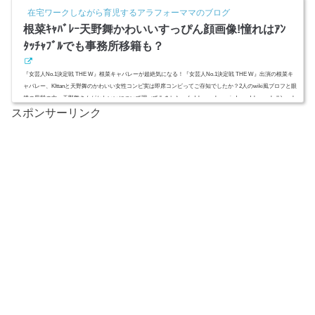
る？ (adsbygoogle = window.adsbygoogle || ).push({ google_ad_client: "ca-pub-4735429620646332", enable_page_l
在宅ワークしながら育児するアラフォーママのブログ
evel_ads: true });スポンサーリンク(adsbygoogle = window.adsbygoo...
根菜ｷｬﾊﾞﾚｰ天野舞かわいいすっぴん顔画像!憧れはｱﾝ
ﾀｯﾁｬﾌﾞﾙでも事務所移籍も？
『女芸人No.1決定戦 THE W』根菜キャバレーが超絶気になる！『女芸人No.1決定戦 THE W』出演の根菜キ
ャバレー、KIttanと天野舞のかわいい女性コンビ実は即席コンビってご存知でしたか？2人のwiki風プロフと眼
鏡の黒髪の方、天野舞さんがかわいいについて調べてみました。 (adsbygoogle = window.adsbygoogle || ).push
スポンサーリンク
({ google_ad_client: "ca-pub-4735429620646332", enable_page_level_ads: true });スポンサーリンク(adsbygoogle =
window.adsbygoogle || ).push({});(adsbygoogle = window.a...