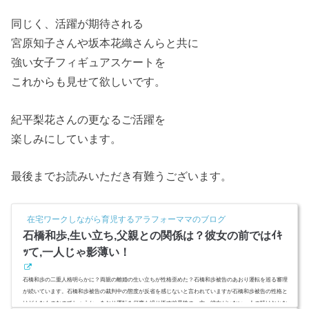
同じく、活躍が期待される
宮原知子さんや坂本花織さんらと共に
強い女子フィギュアスケートを
これからも見せて欲しいです。
紀平梨花さんの更なるご活躍を
楽しみにしています。
最後までお読みいただき有難うございます。
在宅ワークしながら育児するアラフォーママのブログ
石橋和歩,生い立ち,父親との関係は？彼女の前ではｲｷ
ｯて,一人じゃ影薄い！
石橋和歩の二重人格明らかに？両親の離婚の生い立ちが性格歪めた？石橋和歩被告のあおり運転を巡る審理
が続いています。石橋和歩被告の裁判中の態度が反省を感じないと言われていますが石橋和歩被告の性格と
はどんなものなのでしょうか。あおり運転を何度も繰り返す凶暴性の一方、彼女がいない一人の時はおとな