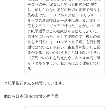
平梨花選手、彼女はとても表情豊かに演技
し、信じられないほどの技術的要素で滑りを
染め上げた。トリプルアクセル-トリプルトゥ
ループの連続技は紀平選手以外、まだ誰も一
度も女子フィギュアで行ったことがない。若
き紀平選手はこの連続技を自信たっぷりに、
男性的に行った。そして現時点で、彼女の演
技を上回るには、ロシアの女子選手も何か普
通ではないことを行い、審査員を驚かせる必
要がある。戦いが起きることは明白だ！そし
て広島でのＧＰを終えた今、次の４年間で誰
がメダルを争うか、私たちはよく理解してい
る。
と紀平梨花さんを絶賛しています。
他にも日本国内の賞賛の声同様、