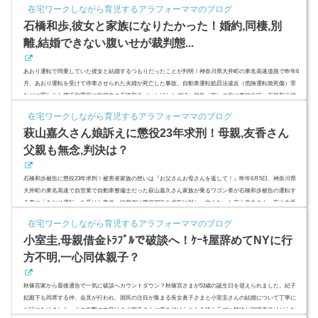
父親、母親から熱心な教育を受けた？東大入学は浪人経て？彼女はいるの？ (adsbygoogle = window.adsbygoo
在宅ワークしながら育児するアラフォーママのブログ
gle || ).push({ google_ad_client: "ca-pub-4735429620646332", enable_page_level_a...
石橋和歩,彼女と家族になりたかった！婚約,同棲,別
離,結婚できない腹いせが裁判態...
あおり運転で同乗していた彼女と結婚するつもりだったことが判明！神奈川県大井町の東名高速道路で昨年6
月、あおり運転を受けて停車させられた夫婦が死亡した事故。自動車運転処罰法違反（危険運転致死傷）罪
などに問われた横浜拘置所に拘留中の石橋和歩（いしばしかずほ）被告（26）の前に事故当時、石橋和歩被
告の運転する車に同乗者として乗っていた彼女（元交際相手）が立ち、証言しました。彼女の顔をみた石橋
在宅ワークしながら育児するアラフォーママのブログ
和歩被告は涙。その涙の原因は？裁判態度に反省がみられないのは彼女と引き裂かれたという思いが強いか
萩山嘉久さん娘訴えに懲役23年求刑！母親,友香さん
ら？30万円の理由...
父親も無念,判決は？
石橋和歩被告に懲役23年求刑！被害者家族の想いは『お父さんお母さんを返して！』昨年6月5日、神奈川県
大井町の東名高速で自営業で自動車整備士だった萩山嘉久さん家族が乗るワゴン車が石橋和歩被告の運転す
る車に「あおり運転」を受けた事件。検察側は懲役23年を求刑に対し、亡くなった萩山嘉久さん、萩山友香
さんの家族は無念の思いだと思います。2人の娘、萩山嘉久さんの母親・萩山文子さん萩山友香さんの父親は
在宅ワークしながら育児するアラフォーママのブログ
どんな心境なのでしょうか。現在26歳の石橋和歩被告は49歳で出所する予定ということになります。 (adsbyg
小室圭,母親借金ﾄﾗﾌﾞﾙで破談へ！ｹｰｷ屋辞めてNYに行
oogle = wi...
方不明,一心同体親子？
秋篠宮家から最後通告で一気に破談へカウントダウン？秋篠宮さまが53歳の誕生日を迎えられました。紀子
妃殿下も同席する仲、会見が行われ、国民の注目が集まる長女眞子さまと小室圭さんの結婚について丁寧に
お話になりました。その衝撃の内容は？小室圭さんに突き付けられた金銭トラブル解決と説明責任はどうな