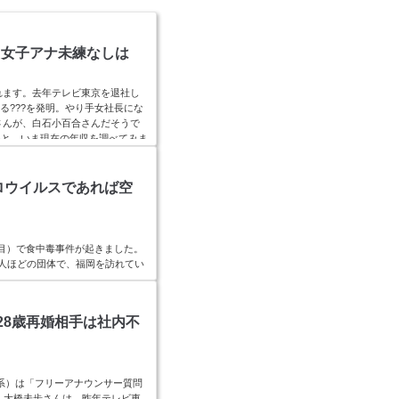
！女子アナ未練なしは
されます。去年テレビ東京を退社し
る???を発明。やり手女社長にな
さんが、白石小百合さんだそうで
係と、いま現在の年収を調べてみま
|| ).push({});白石小百合,結婚より香
大転身SP...
ロウイルスであれば空
目）で食中毒事件が起きました。
0人ほどの団体で、福岡を訪れてい
然の惨事になりました。集団食中毒
。スポンサーリンク(adsbygo
ナルシティ食中毒,原因の店特定？キャナルシティに
,28歳再婚相手は社内不
かなく...
ビ系）は「フリーアナウンサー質問
。大橋未歩さんは、昨年テレビ東