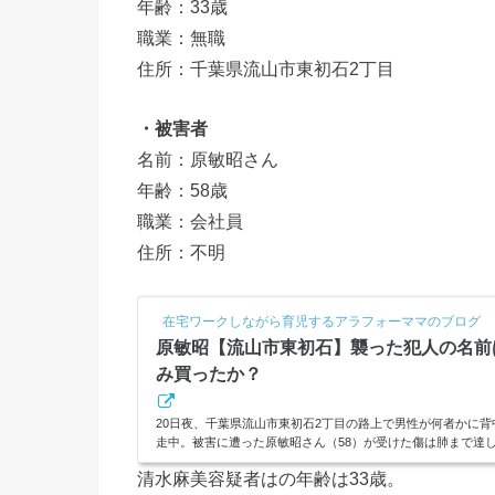
年齢：33歳
職業：無職
住所：千葉県流山市東初石2丁目
・被害者
名前：原敏昭さん
年齢：58歳
職業：会社員
住所：不明
在宅ワークしながら育児するアラフォーママのブログ
原敏昭【流山市東初石】襲った犯人の名前
み買ったか？
20日夜、千葉県流山市東初石2丁目の路上で男性が何者かに
走中。被害に遭った原敏昭さん（58）が受けた傷は肺まで達
ぎた自転車に乗っていた人物が犯人と見られ特定を急いでい
清水麻美容疑者はの年齢は33歳。
名は？ 原さんは恨みを買っていたのか？調査しました。スポンサーリンク