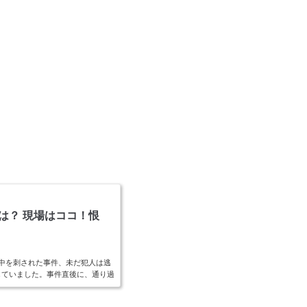
は？ 現場はココ！恨
背中を刺された事件、未だ犯人は逃
していました。事件直後に、通り過
ます。顔画像解析なるのか？ 犯人
(adsbygoogle = wind