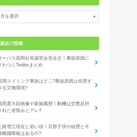
最近の投稿
オーパス高岡社長謝罪会見全文！事故原因に
ざわつくTwitterまとめ
高岡スイミング事故はどこ?事故原因は劣悪す
ぎる労働環境?
相馬寛大顔画像や家族職歴！動機は交際反対
された逆恨みとアレ?
上路雪江現在と若い頃！旦那子供や経歴と今
後離婚降板はあるの?