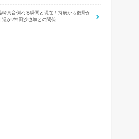
黒崎真音倒れる瞬間と現在！持病から復帰か
引退か?神田沙也加との関係