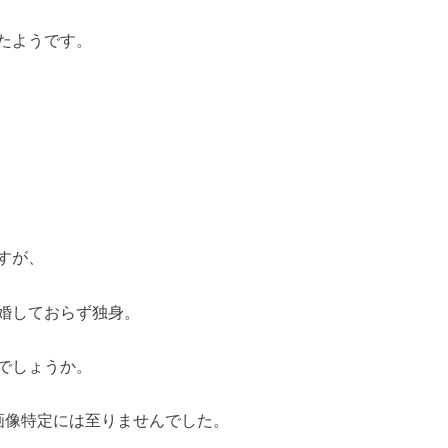
石】襲った犯人の名前は？事件は昨日の夕方、
現場を...
たようです。
すが、
婚しておらず独身。
でしょうか。
、顔画像特定には至りませんでした。