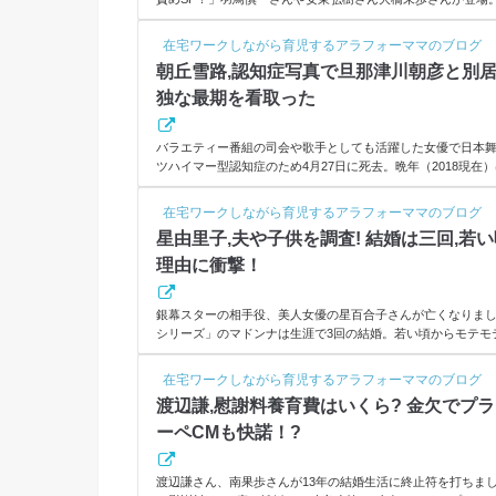
京を退社された39歳。脳梗塞を患いながら、治療に専念し、
婚した美魔女です。再婚相手は28歳で職場恋愛で不倫だった?
在宅ワークしながら育児するアラフォーママのブログ
ンサーリンク(adsbygoogle = window.adsbygoogle || ).
朝丘雪路,認知症写真で旦那津川朝彦と別居
YouTube5月23日(水)夜7時～の「1周回って知らない話」（日本
独な最期を看取った
バラエティー番組の司会や歌手としても活躍した女優で日本舞
ツハイマー型認知症のため4月27日に死去。晩年（2018現
ないほどで、年下の旦那津川雅彦（78）は介護には参加せず
さんの経歴や葬儀告別式は?お別れの会の予定は?スポンサーリンク(adsby
在宅ワークしながら育児するアラフォーママのブログ
ygoogle || ).push({});朝丘雪路,認知症写真で旦那津
星由里子,夫や子供を調査! 結婚は三回,若
じ）プロフィール≫本名 加藤 雪会（かとう ゆきえ） （
理由に衝撃！
銀幕スターの相手役、美人女優の星百合子さんが亡くなりまし
シリーズ」のマドンナは生涯で3回の結婚。若い頃からモテモ
ポンサーリンク(adsbygoogle = window.adsbygoogle || )
名前 星 由里子（ほしゆりこ）本名 清水由里子生年月日 194
在宅ワークしながら育児するアラフォーママのブログ
5月16日（74歳没）出生地 東京都千代田区鍛冶町学歴 千代
渡辺謙,慰謝料養育費はいくら? 金欠でプ
等学校卒業（現東海大市原望洋）身長 164 cm血液型 A型職業 女
ーペCMも快諾！?
渡辺謙さん、南果歩さんが13年の結婚生活に終止符を打ちま