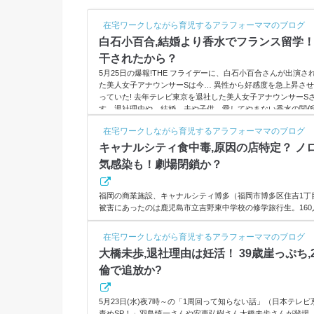
在宅ワークしながら育児するアラフォーママのブログ
白石小百合,結婚より香水でフランス留学
干されたから？
5月25日の爆報!THE フライデーに、白石小百合さんが出演
た美人女子アナウンサーSは今… 異性から好感度を急上昇させ
っていた! 去年テレビ東京を退社した美人女子アナウンサーS
す。退社理由や、結婚、夫や子供、愛してやまない香水の関
した。スポンサーリンク(adsbygoogle = window.adsbygoogle 
在宅ワークしながら育児するアラフォーママのブログ
水でフランス留学！今夜の爆報!THE フライデーは【あの人は今…
キャナルシティ食中毒,原因の店特定？ ノ
気感染も！劇場閉鎖か？
福岡の商業施設、キャナルシティ博多（福岡市博多区住吉1丁
被害にあったのは鹿児島市立吉野東中学校の修学旅行生。16
たようです。楽しみにしていた修学旅行が一転、パニック同
の原因、店舗を調査。ノロウイルスだと、2次被害も懸念されます
在宅ワークしながら育児するアラフォーママのブログ
ogle = window.adsbygoogle || ).push({});キャ
大橋未歩,退社理由は妊活！ 39歳崖っぷち
消防車がどんどん集まってくる。多数の負傷者が出たとの情報し
倫で追放か?
5月23日(水)夜7時～の「1周回って知らない話」（日本テレ
責めSP！」羽鳥慎一さんや安東弘樹さん大橋未歩さんが登場