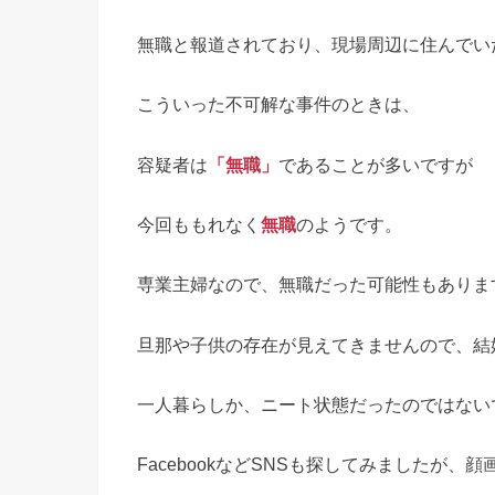
ow.adsbygoogle || ).push({});原敏昭【流山市東初
千葉県流山（ながれやま）市東初石２丁目の路上で起きました。
無職と報道されており、現場周辺に住んでい
こういった不可解な事件のときは、
容疑者は
「無職」
であることが多いですが
今回ももれなく
無職
のようです。
専業主婦なので、無職だった可能性もありま
旦那や子供の存在が見えてきませんので、結
一人暮らしか、ニート状態だったのではない
FacebookなどSNSも探してみましたが