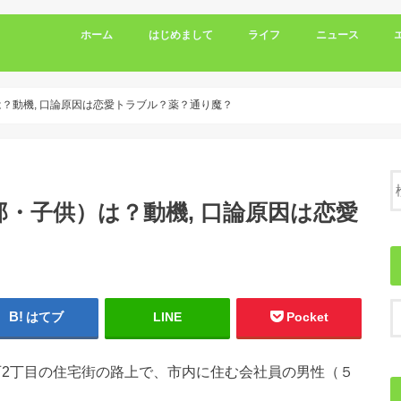
ホーム
はじめまして
ライフ
ニュース
？動機, 口論原因は恋愛トラブル？薬？通り魔？
那・子供）は？動機, 口論原因は恋愛
はてブ
LINE
Pocket
初石2丁目の住宅街の路上で、市内に住む会社員の男性（５