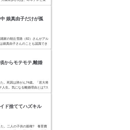
見事職場復帰も、離婚歴があり、再
 退社理由は崖っぷち妊活?スポ
push({});大橋未歩,退社理由は妊活！引用：
中 娘真由子だけが孤
テレビ系）...
踊家の朝丘雪路（82）さんがアル
在）は娘真由子さんのことも認識でき
、別居中だったとか。女優朝丘雪路
google = window.adsb
川朝彦と別居中≪朝丘雪路（あさおか・ゆき
い頃からモテモテ,離婚
旧姓：...
た。死因は肺がん74歳。「若大将
テ人生。気になる離婚理由とは?ス
.push({});星由里子の経歴夫や子供を調査!
3年12月6日没年月日 2018年
田区立今川中学校→精華学園女子高
ライド捨ててハズキル
優...
した。二人の子供の親権? 養育費