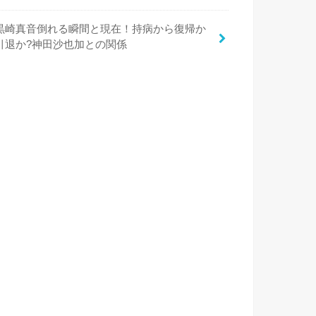
黒崎真音倒れる瞬間と現在！持病から復帰か
引退か?神田沙也加との関係