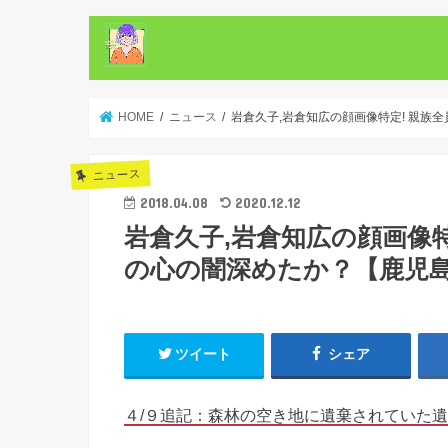
HOME
ニュース
岩倉久子,岩倉知広の顔画像特定! 親族
ニュース
2018.04.08
2020.12.12
岩倉久子,岩倉知広の顔画像
の心の闇深めたか？【鹿児島
ツイート
シェア
４/９追記：森林の空き地に遺棄されていた