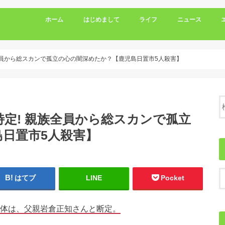
ホーム
はじめまして
ライフ
ニュース
全員から総スカンで孤立の心の闇深めたか？【鹿児島日置市5人殺害】
特定! 親族全員から総スカンで孤立
日置市5人殺害】
はてブ
LINE
Pocket
遺体は、父親岩倉正知さんと断定。