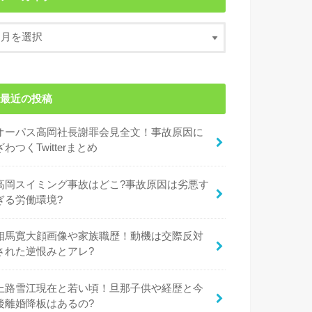
最近の投稿
オーパス高岡社長謝罪会見全文！事故原因に
ざわつくTwitterまとめ
高岡スイミング事故はどこ?事故原因は劣悪す
ぎる労働環境?
相馬寛大顔画像や家族職歴！動機は交際反対
された逆恨みとアレ?
上路雪江現在と若い頃！旦那子供や経歴と今
後離婚降板はあるの?