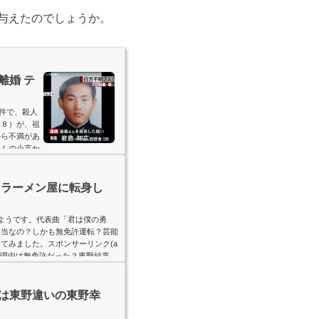
与えたのでしょうか。
離婚 テ
事件で、殺人
３８）が、祖
から不満があ
さんの小言か
て２人の遺体
を２人に対す
oogle =
てラーメン屋に転身し
るようです。代表曲「君は僕の勇
本当なの？しかも無免許運転？芸能
てみました。スポンサーリンク(a
);東野純直の逮捕理由は無免許だった？東野純直
鹿児島県鹿児島市ジャンル J-POP
-公式サイ...
は東野違いの東野幸