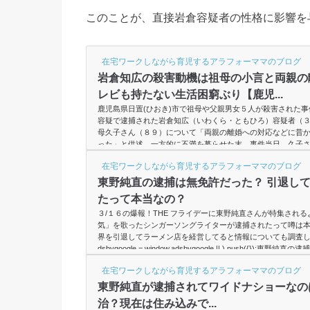
このことが、直接岩倉容疑者の性格に影響を
在宅ワークしながら育児するアラフォーママのブログ
岩倉知広の殺害動機は祖母の小言と両親の
レビも持たない生活困窮ぶり【鹿児...
鹿児島県日置(ひおき)市で祖母や父親男女５人が殺害された
容疑で逮捕された岩倉知広（いわくら・ともひろ）容疑者（
母久子さん（８９）について「両親の離婚への対応などに昔
った」と供述。一方的に不満を募らせた末、事件当日、久子
ら衝動的に殺害し、止めに入った父正知さん（６８）も殺し
在宅ワークしながら育児するアラフォーママのブログ
を遺棄したとみられ、県警は勾留期限の２８日、岩倉容疑者
る殺人と死体遺棄の疑いで再逮捕する方針を固めました。 (adsbyg
東野純直の逮捕は無免許だった？ 引退し
window.adsbygoogle || ).push(...
たって本当なの？
３/１６の爆報！THE フライデーに東野純直さんが特集され
気」を歌ったシンガーソングライターが逮捕されたって噂は
界を引退してラーメン店を経営してると情報についても調査し
dsbygoogle = window.adsbygoogle || ).push({}
（あずまの・すみただ）生誕 1971年8月25日（46歳）出身地 
在宅ワークしながら育児するアラフォーママのブログ
職業 シンガーソングライター、プロデューサー活動期間 1993年 
東野純直が逮捕されてワイドナショーなの
治？現在は住み込みで...