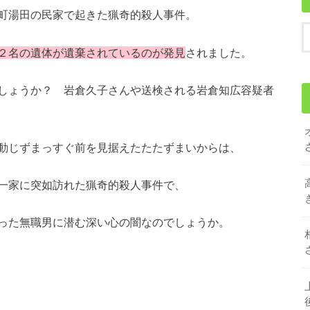
町湯田の民家で起きた猟奇的殺人事件。
２名の遺体が遺棄されているのが発見
されました。
しょうか？ 岩倉久子さんや送検される岩倉知広容疑者
動じずまっすぐ前を見据えたたたずまいからは、
一家に突如訪れた猟奇的殺人事件で、
った無職男に潜む深い心の闇なのでしょうか。