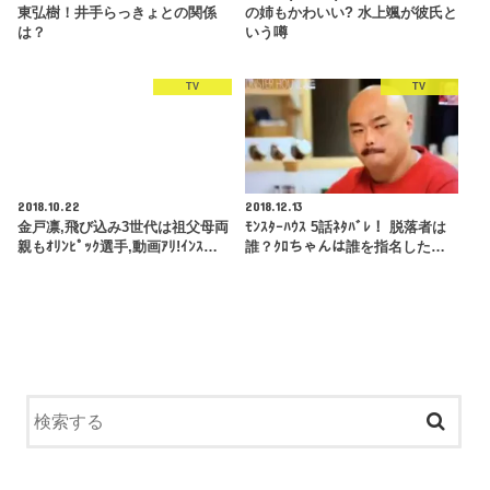
東弘樹！井手らっきょとの関係
の姉もかわいい? 水上颯が彼氏と
は？
いう噂
TV
TV
2018.10.22
2018.12.13
金戸凛,飛び込み3世代は祖父母両
ﾓﾝｽﾀｰﾊｳｽ 5話ﾈﾀﾊﾞﾚ！ 脱落者は
親もｵﾘﾝﾋﾟｯｸ選手,動画ｱﾘ!ｲﾝｽ…
誰？ｸﾛちゃんは誰を指名した…