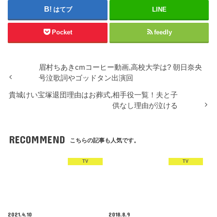
ン
はてブ
LINE
ド
ウ
で
開
Pocket
feedly
き
ま
す
)
眉村ちあきcmコーヒー動画,高校大学は? 朝日奈央
号泣歌詞やゴッドタン出演回
貴城けい宝塚退団理由はお葬式,相手役一覧！夫と子
供なし理由が泣ける
RECOMMEND
こちらの記事も人気です。
TV
TV
2021.4.10
2018.8.9