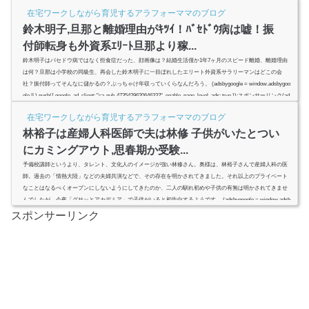
した。喜多村緑郎さんは貴城けいさんと離婚するのか？喜多村緑郎さんと鈴木杏樹さんは再婚するのか？喜
在宅ワークしながら育児するアラフォーママのブログ
多村緑郎さんと貴...
鈴木明子,旦那と離婚理由がｷﾂｲ！ﾊﾞｾﾄﾞｳ病は嘘！振
付師転身も外資系ｴﾘｰﾄ旦那より稼...
鈴木明子はバセドウ病ではなく拒食症だった、顔画像は？結婚生活僅か1年7ヶ月のスピード離婚、離婚理由
は何？旦那は小学校の同級生、再会した鈴木明子に一目ぼれしたエリート外資系サラリーマンはどこの会
社？振付師ってそんなに儲かるの？ぶっちゃけ年収っていくらなんだろう。 (adsbygoogle = window.adsbygoo
gle || ).push({ google_ad_client: "ca-pub-4735429620646332", enable_page_level_ads: true });スポンサーリンク(ad
sbygoogle = window.adsbygoogle || ).push({});(adsbygoogle = w...
在宅ワークしながら育児するアラフォーママのブログ
林裕子は産婦人科医師で夫は林修 子供がいたとつい
にカミングアウト,思春期か受験...
予備校講師というより、タレント、文化人のイメージが強い林修さん。奥様は、林裕子さんで産婦人科の医
師。過去の「情熱大陸」などの夫婦共演などで、その存在を明かされてきました。それ以上のプライベート
なことはなるべくオープンにしないようにしてきたのか、二人の馴れ初めや子供の有無は明かされてきませ
んでしたが、今夜「グサッとアカデミア」で子供がいると初告白するようです。 (adsbygoogle = window.adsb
ygoogle || ).push({ google_ad_client: "ca-pub-4735429620646332", enable_page_l...
スポンサーリンク