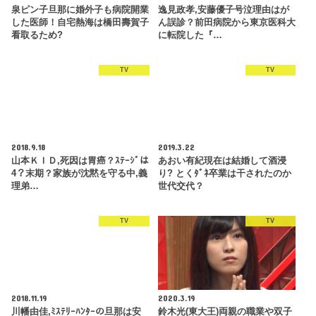
泉ピン子旦那に婚外子も病院開業
逸見政孝,安藤優子号泣理由はが
した医師！自宅熱海は橋田壽賀子
ん誤診？前田病院から東京医科大
看取るため?
に転院した『…
TV
TV
2018.9.18
2019.3.22
山本ＫＩＤ,死因は胃癌？ｽﾃｰｼﾞは
あおい有紀現在は結婚して酒浸
4？末期？家族が沈黙を守る中,義
り? とくﾀﾞﾈ卒業は干されたのか
理弟…
世代交代？
TV
TV
2018.11.19
2020.3.19
川幡由佳,ﾐｽﾃﾘｰﾊﾝﾀｰの旦那は安
鈴木光(東大王)両親の職業や双子