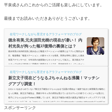
平泉成さんのこれからのご活躍も楽しみにしています。
最後までお読みいただきありがとうございます。
在宅ワークしながら育児するアラフォーママのブログ
徳永有美,元夫須田光樹の現在が凄い！ 内
村光良が拘った報ｽﾃ復帰の裏側とは？
徳永有美が夫内村光良に頼み込んだ報道ステーションへの復帰とは？テレビ朝日は８
日、報道番組「報道ステーション」の新キャストを発表。同局を05年に退社した徳永
有美アナウンサーが、今年10月の改変期からキャスターとして加入し、富川悠太アナ
とタッグを組み13年振りに同番組に復帰するようです。現内村光良さん（ウッチャン
ナンチャン）の奥様の徳永有美さん。報道ステーション引退が、ウッチャンとの不倫
在宅ワークしながら育児するアラフォーママのブログ
だっただけにこの人事にはいささか疑問の声が。元旦那の須田光樹さんとは、どんな
人で子供はいるの？ウッチャンとの間には子...
新立文子現在どうなる,2ちゃんねる沸騰！マッチン
グアプリ調査！
かわいいをあきらめていない?新立文子被告が２ちゃんねるで話題の理由は！滋賀で起きた保育園児が犠牲に
なった事故。新立文子被告は、禁錮５年６ヵ月の求刑を受けていますがテレビの前でインタビューを受けた
様子に２ちゃんねるやTwitterが沸騰しています。新立文子被告の発言の真意は?彼氏をマッチングアプリで見
つけようとした?「女」を「かわいい」をあきらめていない? (adsbygoogle = window.adsbygoogle || ).push({ go
ogle_ad_client: "ca-pub-4735429620646332", enable_page_level_ads: true ...
スポンサーリンク