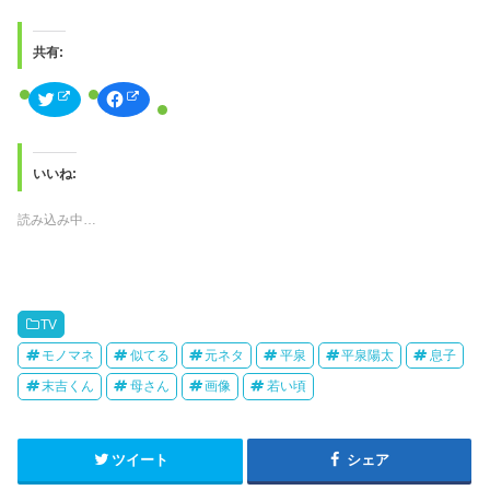
共有:
ク
F
リ
a
ッ
c
ク
e
し
b
て
o
T
o
いいね:
w
k
i
で
t
共
読み込み中…
t
有
e
す
r
る
で
に
共
は
有
ク
(
リ
新
ッ
TV
し
ク
い
し
モノマネ
似てる
元ネタ
平泉
平泉陽太
息子
ウ
て
ィ
く
ン
だ
末吉くん
母さん
画像
若い頃
ド
さ
ウ
い
で
(
開
新
き
し
ツイート
シェア
ま
い
す
ウ
)
ィ