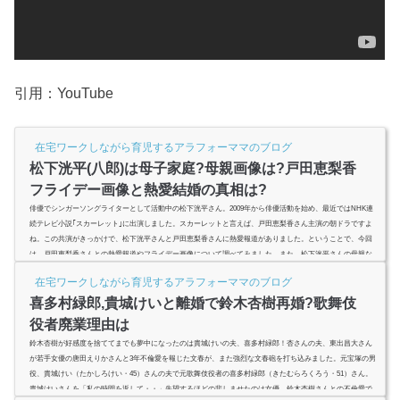
引用：YouTube
在宅ワークしながら育児するアラフォーママのブログ
松下洸平(八郎)は母子家庭?母親画像は?戸田恵梨香
フライデー画像と熱愛結婚の真相は?
俳優でシンガーソングライターとして活動中の松下洸平さん。2009年から俳優活動を始め、最近ではNHK連
続テレビ小説｢スカーレット｣に出演しました。スカーレットと言えば、戸田恵梨香さん主演の朝ドラですよ
ね。この共演がきっかけで、松下洸平さんと戸田恵梨香さんに熱愛報道がありました。ということで、今回
は、戸田恵梨香さんとの熱愛報道やフライデー画像について調べてみました。また、松下洸平さんの母親な
どを紹介しますので、是非ご覧ください。 (adsbygoogle = window.adsbygoogle || ).push({ google_ad_client...
在宅ワークしながら育児するアラフォーママのブログ
喜多村緑郎,貴城けいと離婚で鈴木杏樹再婚?歌舞伎
役者廃業理由は
鈴木杏樹が好感度を捨ててまでも夢中になったのは貴城けいの夫、喜多村緑郎！杏さんの夫、東出昌大さん
が若手女優の唐田えりかさんと3年不倫愛を報じた文春が、また強烈な文春砲を打ち込みました。元宝塚の男
役、貴城けい（たかしろけい・45）さんの夫で元歌舞伎役者の喜多村緑郎（きたむらろくろう・51）さん。
貴城けいさんを「私の時間を返して・・」失望するほどの悲しませたのは女優、鈴木杏樹さんとの不倫愛で