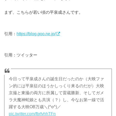
まず、こちらが若い頃の平泉成さんです。
引用：
https://blog.goo.ne.jp/
引用：ツイッター
今日って平泉成さんの誕生日だったのか（大映ファ
ン的には平泉征のほうかしっくり来るのだが）大映
京撮と東撮の両方に所属して雷蔵勝新、そしてガメ
ラ大魔神蛇娘とも共演（？）し、今なお第一線で活
躍する大映OB万歳＼(^o^)／
pic.twitter.com/fbrfvhhTFn