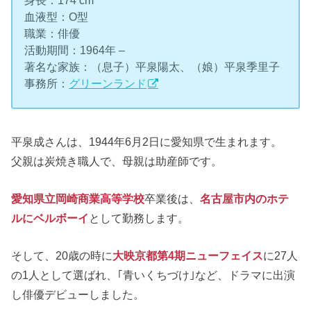
血液型：O型
職業：俳優
活動期間：1964年 –
著名な家族：（息子）平泉陽太、（娘）平泉季里子
事務所：
グリーンランド
平泉成さんは、1944年6月2日に愛知県で生まれます。
父親は炭焼き職人で、母親は助産師です。
愛知県立岡崎商業高等学校
卒業後は、
名古屋市内のホテ
ルにベルボーイ
として勤務します。
そして、20歳の時に
大映京都第4期ニューフェイス
に27人
の1人として選ばれ、｢青いくちづけ｣など、ドラマに出演
し俳優デビューしました。