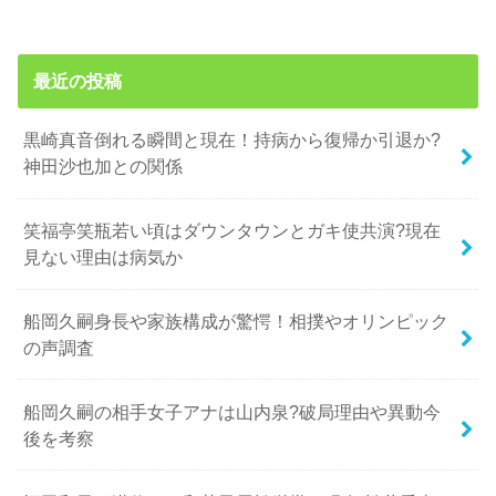
最近の投稿
黒崎真音倒れる瞬間と現在！持病から復帰か引退か?
神田沙也加との関係
笑福亭笑瓶若い頃はダウンタウンとガキ使共演?現在
見ない理由は病気か
船岡久嗣身長や家族構成が驚愕！相撲やオリンピック
の声調査
船岡久嗣の相手女子アナは山内泉?破局理由や異動今
後を考察