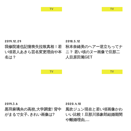
TV
TV
2019.12.29
2018.5.12
我修院達也記憶喪失拉致真相！若
秋本奈緒美のヘアー逆立ちってナ
い頃若人あきら芸名変更理由や本
ニ？ 若い頃のヌー画像で旦那二
名は？
人目原田篤GET
TV
TV
2019.3.6
2020.4.10
黒羽麻璃央の高校,大学調査! 背中
風吹ジュン現在と若い頃画像かわ
がまるで女子､きれい画像は?
いい比較！旦那川添象郎結婚期間
や離婚理由,…