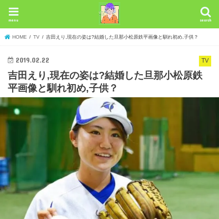
menu
search
HOME
TV
吉田えり,現在の姿は?結婚した旦那小松原鉄平画像と馴れ初め,子供？
2019.02.22
TV
吉田えり,現在の姿は?結婚した旦那小松原鉄
平画像と馴れ初め,子供？