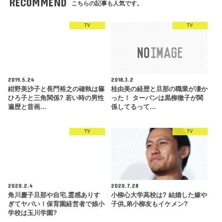
RECOMMEND
こちらの記事も人気です。
TV
TV
2019.5.24
2018.3.2
紺野美沙子と長門裕之の確執は篠
桂由美の経歴と旦那の職業が凄か
ひろ子と三角関係? 若い時の男性
った！ ターバンは黒柳徹子が関
遍歴と昔画…
係してるって…
TV
TV
2020.2.4
2020.7.28
角川慶子旦那や自宅,霊感ありす
小柳心大学高校は? 結婚した嫁や
ぎてヤバい！保育園経営者で娘小
子供,弟小柳友もイケメン?
学校は玉川学園?