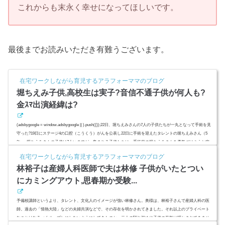
これからも末永く幸せになってほしいです。
最後までお読みいただき有難うございます。
在宅ワークしながら育児するアラフォーママのブログ
堀ちえみ子供,高校生は実子?音信不通子供が何人も?
金ｽﾏ出演経緯は?
(adsbygoogle = window.adsbygoogle || ).push({});22日、堀ちえみさんの7人の子供たちが一丸となって手術を見
守った?19日にステージ4の口腔（こうくう）がんを公表し22日に手術を迎えたタレントの堀ちえみさん（5
2）。堀ちえみさんの子供は7人いますが、集まれる子供たちは、手術前の堀ちえみさんを勇気づけようと病
院にかけつけたようです。5男2女、7人の子供の年齢や名前は?高校生二人は連れ子?実子?音信不通だった子
在宅ワークしながら育児するアラフォーママのブログ
供もいる? (adsbygoogle = window.adsbygoogle || ).push({ google_ad_client: "ca-pub-4735429...
林裕子は産婦人科医師で夫は林修 子供がいたとつい
にカミングアウト,思春期か受験...
予備校講師というより、タレント、文化人のイメージが強い林修さん。奥様は、林裕子さんで産婦人科の医
師。過去の「情熱大陸」などの夫婦共演などで、その存在を明かされてきました。それ以上のプライベート
なことはなるべくオープンにしないようにしてきたのか、二人の馴れ初めや子供の有無は明かされてきませ