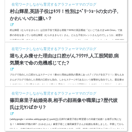
んでしたが、今夜「グサッとアカデミア」で子供がいると初告白するようです。スポンサーリンク(adsbygoo
在宅ワークしながら育児するアラフォーママのブログ
gle = window.adsbygoogle || ).push({});林裕子は産婦人科医師で夫は林修出典：http://yunknown.com/出典：http://
村山輝星,英語子役はｷﾗﾘ！性別はﾍﾞﾘｰｼｮｰﾄの女の子,
yunk...
かわいいのに嫌い？
村山輝星（むらやまきらり）は注目子役で英語も堪能？NHKの英語番組『えいごであそぼ with Orton』で抜
群の存在を放っている村山輝星（むらやまきらり）さん。どんな子役タレントさんなのでしょうか。経歴や
出演番組を調べてみました。 (adsbygoogle = window.adsbygoogle || ).push({ google_ad_client: "ca-pub-47354296
20646332", enable_page_level_ads: true });スポンサーリンク(adsbygoogle = window.adsbygoogle || ).push({});(ad
在宅ワークしながら育児するアラフォーママのブログ
sbygoogle = window.adsbygoogle || ).push({});村山輝星...
堀ちえみ痩せた理由は口腔がん?ﾘｳﾏﾁ,人工股関節,病
気襲来で命の危機感じてた?
ブログで告白した口腔がんはステージ４！痩せた理由は病気の襲来にあった?（ブログ全文アリ！）堀ちえみ
さんがブログで告白した突然の口腔がん告白。しかもステージ4であるという衝撃的な告白でした。最近痩せ
たのではないか?と噂されていましたが痩せた理由は、がんによる闘病だったのでしょうか?デビューしてか
ら、実は数々の病気に悩んでいた堀ちえみさん。 (adsbygoogle = window.adsbygoogle || ).push({ google_ad_clie
在宅ワークしながら育児するアラフォーママのブログ
nt: "ca-pub-4735429620646332", enable_page_level_ads: true });スポ...
篠田麻里子結婚発表,相手の顔画像や職業は?歴代彼
氏は元ﾔﾝばかり?
(adsbygoogle = window.adsbygoogle || ).push({});元神7の麻里子様が希望通りの32歳で結婚！お相手が気にな
る！！AKB48の不動の神7（かみせぶん）麻里子様こと篠田麻里子さんが結婚を発表しました。卒業してから
5年余り。交際日数0日で結婚を決めたお相手の顔画像や名前、経歴、職業は?麻里子様の元彼は元ヤン? (adsb