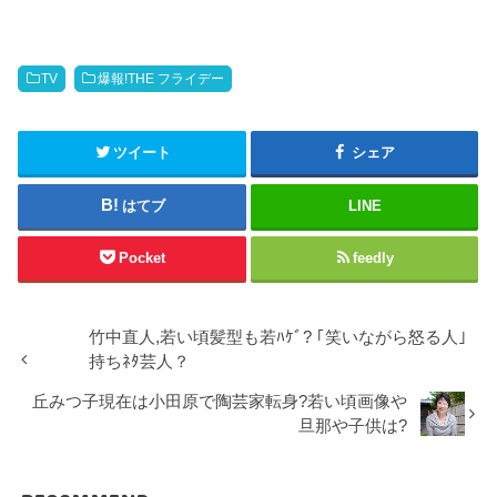
新
ッ
し
ク
い
し
ウ
て
ィ
く
ン
だ
TV
爆報!THE フライデー
ド
さ
ウ
い
で
(
開
新
き
し
ツイート
シェア
ま
い
す
ウ
)
ィ
ン
はてブ
LINE
ド
ウ
で
開
Pocket
feedly
き
ま
す
)
竹中直人,若い頃髪型も若ﾊｹﾞ? ｢笑いながら怒る人｣
持ちﾈﾀ芸人？
丘みつ子現在は小田原で陶芸家転身?若い頃画像や
旦那や子供は?