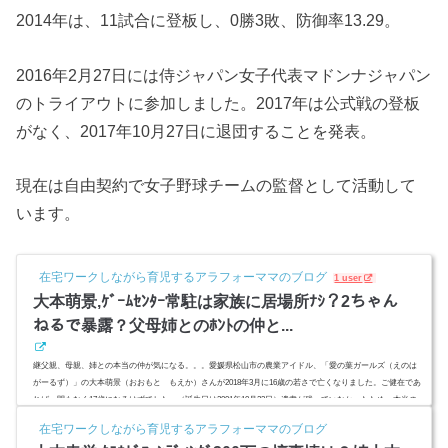
2014年は、11試合に登板し、0勝3敗、防御率13.29。
2016年2月27日には侍ジャパン女子代表マドンナジャパン
のトライアウトに参加しました。2017年は公式戦の登板
がなく、2017年10月27日に退団することを発表。
現在は自由契約で女子野球チームの監督として活動して
います。
在宅ワークしながら育児するアラフォーママのブログ
1 user
大本萌景,ｹﾞｰﾑｾﾝﾀｰ常駐は家族に居場所ﾅｼ？2ちゃん
ねるで暴露？父母姉とのﾎﾝﾄの仲と...
継父親、母親、姉との本当の仲が気になる。。。愛媛県松山市の農業アイドル、「愛の葉ガールズ（えのは
がーるず）」の大本萌景（おおもと もえか）さんが2018年3月に16歳の若さで亡くなりました。ご健在であ
れば、間もなく17歳になるはずでした。（誕生日は2001年10月23日）遺書が残っていなかったため、本当の
死の真相は、半年経っても不明のまま。家族と元事務所は対立しています。未成年だった大本萌景さんがゲ
在宅ワークしながら育児するアラフォーママのブログ
ームセンターに入り浸っていたのは本当？その理由は？父親は不在？その家族仲とは？ (adsbygoogle = windo