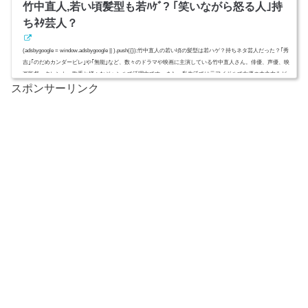
竹中直人,若い頃髪型も若ﾊｹﾞ? ｢笑いながら怒る人｣持
ちﾈﾀ芸人？
(adsbygoogle = window.adsbygoogle || ).push({});竹中直人の若い頃の髪型は若ハゲ？持ちネタ芸人だった？｢秀
吉｣｢のだめカンダービレ｣や｢無能｣など、数々のドラマや映画に主演している竹中直人さん。俳優、声優、映
画監督、タレント、歌手と様々なジャンルで活躍中です。また、私生活では元アイドルで女優の木之内みど
スポンサーリンク
りさんと結婚し、2人の子供がいます。今回はそんな竹中直人さんの若ハゲの噂や、笑いながら怒る人につい
て調べてみました！ (adsbygoogle = window.adsbygoogle || ).push({ google_ad_client: "ca...