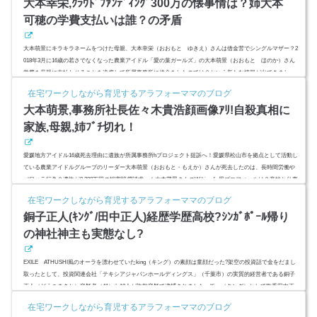
大本幸栄,ｸﾗｳﾄﾞﾌｧﾝﾃﾞｨﾝｸﾞ300万の懐事情は？姉大本
w.adsbygo...
可穂の学費支払いは誰？の矛盾
大本萌景にキラキラネームをつけた母親、大本幸栄（おおもと ゆきえ）さんは借金苦でシングルマザー？2
018年3月に16歳の若さでなくなった農業アイドル「愛の葉ガールズ」の大本萌景（おおもと ほのか）さん
学費を母親に支払わせることを遠慮して所属事務所に借金をしたのでは？という新たな情報が出てきまし
た。学費は親が支払うべき？姉大本可穂さんの高校学費は誰が払ったの？300万円のクラウドファンディング
在宅ワークしながら育児するアラフォーママのブログ
はいまいくら集まった？ (adsbygoogle = window.adsbygoogle || ).push({ google_ad_client: "ca-pub-...
大本萌景,事務所社長佐々木貴浩顔画像ｱﾘ!自殺真相に
家族,母親,姉ﾌﾞﾁ切れ！
愛媛地方アイドル16歳死去理由に遺族が所属事務所hプロジェクト提訴へ！愛媛県松山市を拠点として活動し
ている農業アイドルグループのリーダー大本萌景（おおもと・もえか）さんが死去したのは、長時間労働や
パワハラ行為？遺族が9,200万円の損害賠償請求へ！大本萌景さんのWikipedia風プロフィールは？高校と仕事
の両立に悩む16歳がスマホで検索していたワードに涙。Wikipedia、ブログにはグループは事務所移籍で活動
在宅ワークしながら育児するアラフォーママのブログ
続行中と。前事務所社長は雲隠れ？顔画像は？ (adsbygoogle = window.adsbygoogle || ).push({ google_...
銅子正人(ｷﾝｸﾞ/田中正人)経歴学歴高校?ｼﾝｶﾞﾎﾟｰﾙ帰り
の神社神主も実態なし?
EXILE ATHUSHI風のオーラを漂わせていたking（キング）の素顔は童顔だった?架空の投資話で金をだまし
取ったとして、投資関連会社「テキシアジャパンホールディングス」（千葉市）の実質的経営者である銅子
正人（どうこまさと）容疑者（41）ら10人が詐欺容疑で逮捕されました。King（キング）として歌手田中正
人として神社神主そして銅子正人として逮捕された男の素顔とは?経歴や学歴、シンガポール帰りの投資家で
在宅ワークしながら育児するアラフォーママのブログ
神社神主の正体を調べてみました。歌唱動画ｱﾘ！ (adsbygoogle = window.adsbygoogle || ).push({ google_ad...