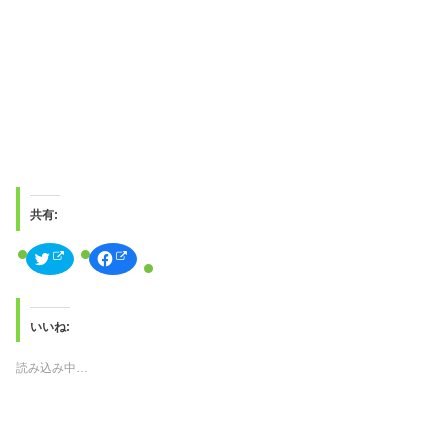
共有:
ク
F
リ
a
ッ
c
ク
e
し
b
て
o
T
o
いいね:
w
k
i
で
t
共
読み込み中…
t
有
e
す
r
る
で
に
共
は
有
ク
(
リ