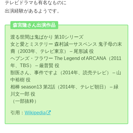
テレビドラマも有名なものに
出演経験があるようです。
森宮隆さん出演作品
渡る世間は鬼ばかり 第10シリーズ
女と愛とミステリー 森村誠一サスペンス 鬼子母の末
裔（2003年、テレビ東京） – 尾形誠 役
ヘブンズ・フラワー The Legend of ARCANA（2011
年、TBS） – 厳普賢 役
獣医さん、事件ですよ（2014年、読売テレビ） – 山
中裕樹 役
相棒 season13 第2話（2014年、テレビ朝日） – 緑
川文一郎 役
（一部抜粋）
引用：
Wikipedia