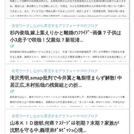
作家として活動中の石原慎太郎さん。石原裕次郎さんの兄で石原良純さんなど石原4兄弟の父親でもあります
ね。過去には、政治家としても活動しました。今回は、そんな石原慎太郎さんの現在や若い頃について調べ
てみました。また、テレビでない理由も調べてみましたので、紹介します！《石原慎太郎、現在や若い頃ま
とめ！政界引退もテレビ出ない理由は重病説?》 (adsbygoogle = window.adsbygoogle || ).push({ google_ad_clien
t: "ca-pub-4735429620646332", enable_page_level_ads: true });スポン...
在宅ワークしながら育児するアラフォーママのブログ
杉内俊哉,嫁上葉えりかと離婚のﾌﾗｲﾃﾞｰ画像？子供は
小3息子で咲哉！父親似？新垣渚...
杉内俊哉の現在は福岡ホークスに戻ることなく、引退！巨人の杉内俊哉投手（37）が今季限りで現役を引退
すると発表。福岡ダイエー、福岡ソフトバンクと巨人で通算142勝をマーク。球界を代表する先発左腕として
活躍しながら、ホークス時代から右股関節の手術や左肩痛に苦しみ、巨人に移籍してからはここ3シーズンは
1軍で登板機会がありませんでした。職場結婚の嫁、上葉えりかは同郷で地元タレントだった？フライデー不
在宅ワークしながら育児するアラフォーママのブログ
倫スクープは侍ジャパン（WBC合宿中）中の禁断愛で嫁ブチギレで離婚？息子、咲哉（さきや）くんは、父
滝沢秀明,smap批判で今井翼と亀裂埋まらず解散! 中
親似？ (ads...
居正広,木村拓哉の残留組との折...
経営者ではなく、裏方プロデューサー！ジャニー喜多川社長の申し子、滝沢秀明に見る今後のジャニーズ事
務所の方針とは？突然の解散と、表舞台からの引退を発表した『タッキー＆翼』仲がいいのか、不仲なのか
ユニット内の方向性の違いなのか？今年3月のメニエール病再発でタッキー＆翼は活動休止していましたが、
2人組のデュオならではの微妙な空気感なのかそれともSMAP騒動で完全ジャニーズ事務所寄りになった滝沢
在宅ワークしながら育児するアラフォーママのブログ
秀明氏に方向性の被害を明確に感じたのか2人の36歳の解散後の方向性は全く明暗分かれる形になりそうで
山本ＫＩＤ徳郁,何癌？ｽﾃｰｼﾞは初期？末期？家族が
す。 (adsbygoo...
沈黙を守る中,義理弟ﾀﾞﾙﾋﾞｯｼｭ心境...