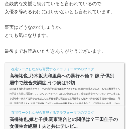
金銭的な支援も続けていると言われているので
女優を辞めるわけにはいかないとも言われています。
事実はどうなのでしょうか。
とても気になります。
最後までお読みいただきありがとうございます。
在宅ワークしながら育児するアラフォーママのブログ
高橋祐也,乃木坂大和里菜への暴行不倫？ 嫁,子供別
居中で統合失調症,うつ病はﾔｸ切...
嫁とは不倫別居の事実アリ？ 小2の息子の親権は嫁か？さすがに4度目の逮捕となると、もう三田佳子さん
の子育て方法に問題が。。。なんていうレベルではない気がします。現在は渋谷のマンションで一人暮らし
を謳歌中？家賃50万円や去年起こした不倫相手の示談金も三田佳子さん頼み？高橋祐也容疑者の現在は、母
親の三田佳子さんや父親で元NHKプロデューサーの高橋康夫さんの資金力なくしては語れない生活力だった
ようです。離婚はしていないものの、別居していると噂されている嫁とは昨年の不倫暴行事件で亀裂？不倫
在宅ワークしながら育児するアラフォーママのブログ
相手の元乃木坂46・...
高橋祐也,嫁と子供,関東連合との関係は？三田佳子の
女優生命絶望！夫と共にテレビ...