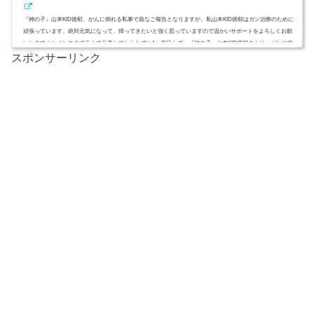
『神の子』山本KID徳郁、がんに倒れる私事で急なご報告となりますが、私山本KID徳郁はガン治療のために
頑張っています。絶対元気になって、帰ってきたいと強く思っていますので温かいサポートをよろしくお願
いします！とインスタグラムで公表してからわずか1ヶ月足らず。『神の子』山本KID徳郁さんは、ガンに前
スポンサーリンク
に力尽きました。享年41歳。あまりにも早すぎる死に絶句するしかありません。食事は・添加物を一切取ら
ない・基本ビーガン食・週に2回肉強さのためにこんなに節制した食生活を送っていたにも関わらず病に倒れ
た本当の病状と死...