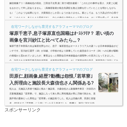
嫁顔画像アリ！高橋祐也の現在、三田佳子次男,覚〇剤で4度目逮捕！「このたびの事件を受け、大変ご心配
をおかけして申し訳ありません」（高橋容疑者が統合失調症を抱え治療を行っていたことを明かしながら
も）「このような結果になり、大変残念としか言いようがありません。親としては、もう力及ばずの心境で
す。このうえは、本人も４０手前ですし、自らの責任と覚悟をもって受け止め、そして罪を償って、生き抜
いてもらいたいと思います」「多くの方の支えや応援に感謝しつつ、俳優としての残りの人生をかけて、仕
在宅ワークしながら育児するアラフォーママのブログ
事に邁進していきた...
塚原千恵子,息子塚原直也国籍はｵｰｽﾄﾗﾘｱ？ 若い頃の
画像を宮川紗江と比べてみたら,,,？
塚原千恵子本部長の夫は塚原光男なのに、息子・塚原直也はオーストラリア人の謎！いま日本体操協会がピ
ンチです。宮川紗江選手（18）が10歳、小学校の頃より師事していた速見佑斗コーチ（34）への心酔が騒動
の発端かと思われていましたが、事実はもっと闇部会日本体操協会の派閥争いの見方になってきました。
今、注目される塚原千恵子強化本部長、夫塚原光男副会長、そして塚原夫婦の息子、塚原直也に注目してみ
ると体操業界を牛耳る構図が見えてきた？日本人夫婦の息子が日本人じゃなく、オーストラリア人ってどう
在宅ワークしながら育児するアラフォーママのブログ
いうこと？ (ads...
田原仁,顔画像,経歴?動機は怨恨,｢若草寮｣
入所理由と施設長大森信也さん関係ある?
犯人は、元施設入所者で施設に恨み！施設長、大森信也さん殺傷事件東京・渋谷区の
児童養護施設『若草寮』で、施設に入って来た男に男性職員が男に刃物で刺され、意
識不明の重体だった男性は『若草寮』の施設長でした。犯人は22歳の男、田原仁容疑
者。4年前まで『若草寮』に入所していた元入所者でした。動機は、施設に対する怨
恨。施設関係者であれば誰でも良かったと供述しています。田原仁容疑者の顔画像は?
スポンサーリンク
なぜ施設長大森信也さんが狙われたのか? (adsbygoogle = window.adsbygoogle || ).push({
google_ad_client: &a...