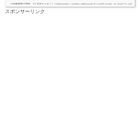
で幼稚園選び苦戦、3人子供まとめ！》 (adsbygoogle = window.adsbygoogle || ).push({ google_ad_client: "ca-pub
-4735429620646332", enable_page_level_ads: true });スポンサーリン...
スポンサーリンク