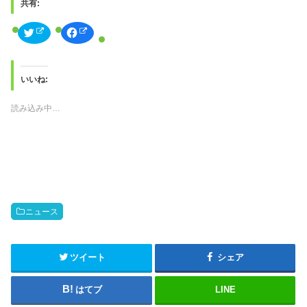
共有:
ク
F
リ
a
ッ
c
ク
e
し
b
て
o
T
o
いいね:
w
k
i
で
t
共
読み込み中…
t
有
e
す
r
る
で
に
共
は
有
ク
(
リ
新
ッ
し
ク
い
し
ウ
て
ィ
く
ン
だ
ニュース
ド
さ
ウ
い
で
(
開
新
き
し
ツイート
シェア
ま
い
す
ウ
)
ィ
ン
はてブ
LINE
ド
ウ