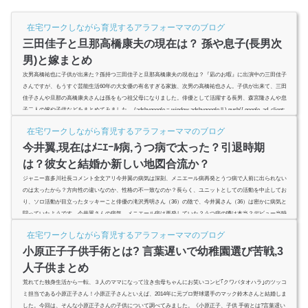
在宅ワークしながら育児するアラフォーママのブログ
三田佳子と旦那高橋康夫の現在は？ 孫や息子(長男次
男)と嫁まとめ
次男高橋祐也に子供が出来た？孫持つ三田佳子と旦那高橋康夫の現在は？『凪のお暇』に出演中の三田佳子
さんですが、もうすぐ芸能生活60年の大女優の有名すぎる家族、次男の高橋祐也さん。子供が出来て、三田
佳子さんや旦那の高橋康夫さんは孫をもつ祖父母になりました。俳優として活躍する長男、森宮隆さんや息
子二人の嫁や子供などをまとめてみました。 (adsbygoogle = window.adsbygoogle || ).push({ google_ad_client:
"ca-pub-4735429620646332", enable_page_level_ads: true });スポンサー...
在宅ワークしながら育児するアラフォーママのブログ
今井翼,現在はﾒﾆｴｰﾙ病,うつ病で太った？引退時期
は？彼女と結婚か新しい地図合流か？
ジャニー喜多川社長コメント全文アリ今井翼の病気は深刻、メニエール病再発とうつ病で人前に出られない
のは太ったから？方向性の違いなのか、性格の不一致なのか？長らく、ユニットとしての活動を中止してお
り、ソロ活動が目立ったタッキーこと俳優の滝沢秀明さん（36）の陰で、今井翼さん（36）は密かに病気と
闘っていたようです。今井翼さんの病気、メニエール病は再発していた？うつ病の噂は本当？デビュー当時
より太った？その原因は滝沢秀明（タッキー）との不仲？引退時期は？ (adsbygoogle = window.adsbygoogle ||
在宅ワークしながら育児するアラフォーママのブログ
).push(...
小原正子子供手術とは? 言葉遅いで幼稚園選び苦戦,3
人子供まとめ
荒れてた独身生活から一転、３人のママになって泣き虫母ちゃんにお笑いコンビ｢クワバタオハラ｣のツッコ
ミ担当である小原正子さん！小原正子さんといえば、2014年に元プロ野球選手のマック鈴木さんと結婚しま
した。今回は、そんな小原正子さんの子供について調べてみました。《小原正子、子供 手術とは?言葉遅い