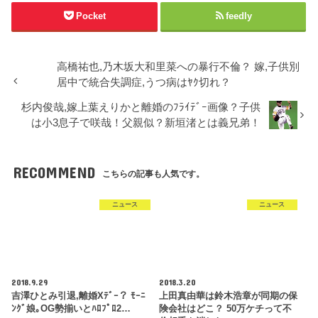
で
開
Pocket
feedly
き
ま
す
)
高橋祐也,乃木坂大和里菜への暴行不倫？ 嫁,子供別
居中で統合失調症,うつ病はﾔｸ切れ？
杉内俊哉,嫁上葉えりかと離婚のﾌﾗｲﾃﾞｰ画像？子供
は小3息子で咲哉！父親似？新垣渚とは義兄弟！
RECOMMEND
こちらの記事も人気です。
ニュース
ニュース
2018.9.29
2018.3.20
吉澤ひとみ引退,離婚Xﾃﾞｰ？ ﾓｰﾆ
上田真由華は鈴木浩章が同期の保
ﾝｸﾞ娘｡OG勢揃いとﾊﾛﾌﾟﾛ2…
険会社はどこ？ 50万ケチって不