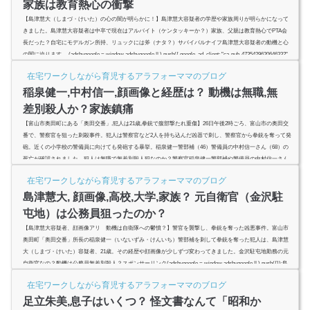
家族は教育熱心の衝撃
【島津慧大（しまづ・けいた）の心の闇が明らかに！】島津慧大容疑者の学歴や家族周りが明らかになって
きました。島津慧大容疑者は中卒で現在はアルバイト（ケンタッキーか？）家族、父親は教育熱心でPTA会
長だった？自宅にモデルガン所持、リュックには斧（ナタ？）サバイバルナイフ島津慧大容疑者の動機と心
の闇に迫ります。 (adsbygoogle = window.adsbygoogle || ).push({ google_ad_client: "ca-pub-4735429620646332",
enable_page_level_ads: true });スポンサーリンク(adsbygoogle = wind...
在宅ワークしながら育児するアラフォーママのブログ
稲泉健一,中村信一,顔画像と経歴は？ 動機は無職,無
差別殺人か？家族鎮痛
【富山市奥田町にある「奥田交番」,犯人は21歳,拳銃で腹部撃たれ重傷】26日午後2時ごろ、富山市の奥田交
番で、警察官を狙った刺殺事件。犯人は警察官など2人を持ち込んだ凶器で刺し、警察官から拳銃を奪って発
砲。近くの小学校の警備員に向けても発砲する暴挙。稲泉健一警部補（46）警備員の中村信一さん（68）の
死亡が確認されました。犯人は無職で無差別殺人犯なのか？警察官稲泉健一警部補や警備員の中村信一さん
の顔画像や経歴は？スポンサーリンク(adsbygoogle = window.adsbygoogle || ).push({});稲泉健一警部補,警備員
在宅ワークしながら育児するアラフォーママのブログ
中村信一...
島津慧大, 顔画像,高校,大学,家族？ 元自衛官（金沢駐
屯地）は公務員狙ったのか？
【島津慧大容疑者、顔画像アリ 動機は自衛隊への鬱憤？】警官を襲撃し、拳銃を奪った凶悪事件。富山市
奥田町「奥田交番」所長の稲泉健一（いないずみ・けんいち）警部補を刺して拳銃を奪った犯人は、島津慧
大（しまづ・けいた）容疑者、21歳。その経歴や顔画像が少しずづ変わってきました。金沢駐屯地勤務の元
自衛官なの？動機は公務員無差別殺人？スポンサーリンク(adsbygoogle = window.adsbygoogle || ).push({});島
津慧大, 顔画像,高校,大学,家族？Tateyama Hot Topicsの魚拓より島津慧大容疑者、元自衛官の可能性ありか…
在宅ワークしながら育児するアラフォーママのブログ
pic.twi...
足立朱美,息子はいくつ？ 怪文書なんて「昭和か