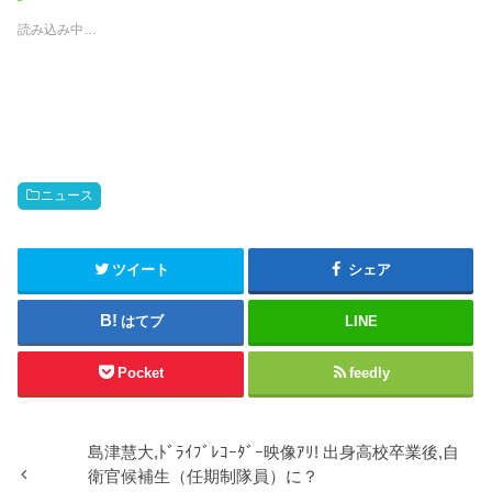
i
で
t
共
読み込み中…
t
有
e
す
r
る
で
に
共
は
有
ク
(
リ
新
ッ
し
ク
い
し
ウ
て
ィ
く
ン
だ
ニュース
ド
さ
ウ
い
で
(
開
新
き
し
ツイート
シェア
ま
い
す
ウ
)
ィ
ン
はてブ
LINE
ド
ウ
で
開
Pocket
feedly
き
ま
す
)
島津慧大,ﾄﾞﾗｲﾌﾞﾚｺｰﾀﾞｰ映像ｱﾘ! 出身高校卒業後,自
衛官候補生（任期制隊員）に？