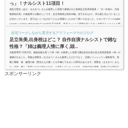
っ」！ナルシスト11項目！
弟足立聖光（あだ・まさみつ）さんを殺害した容疑で逮捕された実姉足立朱美容疑者（「大一水道㈱」代表
取締役社長）の家族周りが騒がしいです。足立容疑者は現在44歳。息子が1人おり、持ち家に住んでいること
が分かっています。息子はいくつなのか？どんな母親だったのか？調べてみました。スポンサーリンク(adsb
ygoogle = window.adsbygoogle || ).push({});足立朱美、息子はいくつ？母親を信じてる！大阪デスノートとも呼
ばれる今回の事件。登場人物をまとめてみます。≪容疑者≫名前：足立朱美（あだち・あけみ）年齢：44歳
在宅ワークしながら育児するアラフォーママのブログ
職業：「大...
足立朱美,出身校はどこ？ 自作自演ナルシストで雑な
性格？「姉は義理人情に厚く,頭...
大阪府堺市で3月27日、練炭自殺を装って弟（40）を殺害した容疑で建設会社社長の足立朱美容疑者（44）が
逮捕されました。容疑は弟聖光（まさみつ）さんを殺害しただけでなく、父親にインシュリン過剰投与、母
親に睡眠 薬、義理の妹（聖光さんの妻）にも中傷ビラをまいた関与があります。弟聖光（まさみつ）さん
は、生前、妻に「朱美にだけは気をつけろ」と忠告していたようです。自作自演の遺書、中傷ビラは姉足立
朱美容疑者の自分よがりのナルシストキャラでザツな性格が明らかに？ (adsbygoogle = window.adsbygoogle ||
スポンサーリンク
).push...