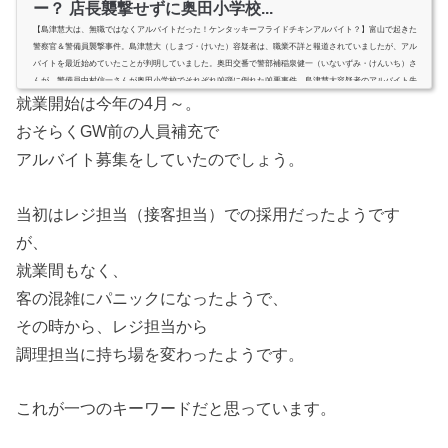
ー？ 店長襲撃せずに奥田小学校...
【島津慧大は、無職ではなくアルバイトだった！ケンタッキーフライドチキンアルバイト？】富山で起きた
警察官＆警備員襲撃事件。島津慧大（しまづ・けいた）容疑者は、職業不詳と報道されていましたが、アル
バイトを最近始めていたことが判明していました。奥田交番で警部補稲泉健一（いないずみ・けんいち）さ
んが、警備員中村信一さんが奥田小学校でそれぞれ凶弾に倒れた凶悪事件。島津慧大容疑者のアルバイト先
はそこから徒歩30分ほどの距離になります。事件当日もアルバイトに入っていた島津慧大容疑者はアルバイ
就業開始は今年の4月～。
ト先で叱責された...
おそらくGW前の人員補充で
アルバイト募集をしていたのでしょう。
当初はレジ担当（接客担当）での採用だったようです
が、
就業間もなく、
客の混雑にパニックになったようで、
その時から、レジ担当から
調理担当に持ち場を変わったようです。
これが一つのキーワードだと思っています。