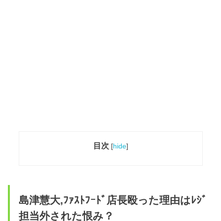
目次
[
hide
]
島津慧大,ﾌｧｽﾄﾌｰﾄﾞ店長殴った理由はﾚｼﾞ
担当外された恨み？