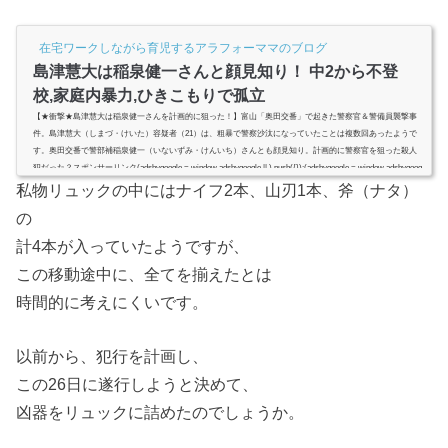
在宅ワークしながら育児するアラフォーママのブログ
島津慧大は稲泉健一さんと顔見知り！ 中2から不登
校,家庭内暴力,ひきこもりで孤立
【★衝撃★島津慧大は稲泉健一さんを計画的に狙った！】富山「奥田交番」で起きた警察官＆警備員襲撃事
件。島津慧大（しまづ・けいた）容疑者（21）は、粗暴で警察沙汰になっていたことは複数回あったようで
す。奥田交番で警部補稲泉健一（いないずみ・けんいち）さんとも顔見知り。計画的に警察官を狙った殺人
犯だった？スポンサーリンク(adsbygoogle = window.adsbygoogle || ).push({});(adsbygoogle = window.adsbygoog
le || ).push({});【衝撃】島津慧大容疑者は警部補稲泉健一さんと顔見知り！富山「奥田交番」拳銃強奪警官殺
私物リュックの中にはナイフ2本、山刃1本、斧（ナタ）
傷事...
の
計4本が入っていたようですが、
この移動途中に、全てを揃えたとは
時間的に考えにくいです。
以前から、犯行を計画し、
この26日に遂行しようと決めて、
凶器をリュックに詰めたのでしょうか。