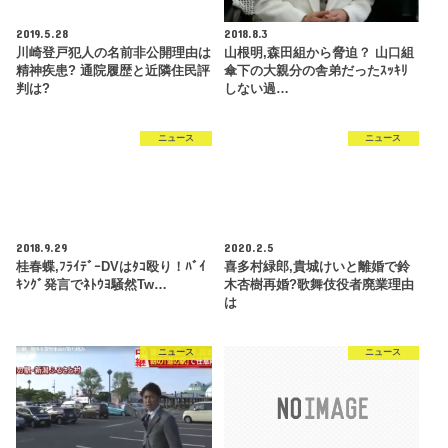
2019.5.28
2018.8.3
川崎登戸犯人の名前非公開理由は
山根明,森田組から脅迫？ 山口組
精神疾患? 通院履歴と近隣住民評
傘下の大親分の舎弟だったｽｯｷﾘ
判は?
しない過…
ニュース
ニュース
2018.9.29
2020.2.5
桂春蝶,ﾌﾗｲﾃﾞｰDVはﾀｺ殴り！ﾊﾞｲ
喜多村緑郎,貴城けいと離婚で鈴
ｷﾝｸﾞ発言でﾈﾄｳﾖ騒然Tw…
木杏樹再婚?歌舞伎役者廃業理由
は
ニュース
ニュース