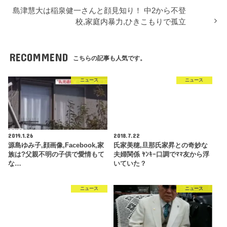
島津慧大は稲泉健一さんと顔見知り！ 中2から不登
校,家庭内暴力,ひきこもりで孤立
RECOMMEND
こちらの記事も人気です。
ニュース
ニュース
2019.1.26
2018.7.22
源島ゆみ子,顔画像,Facebook,家
氏家美穂,旦那氏家昇との奇妙な
族は?父親不明の子供で愛情もて
夫婦関係 ﾔﾝｷｰ口調でﾏﾏ友から浮
な…
いていた？
ニュース
ニュース