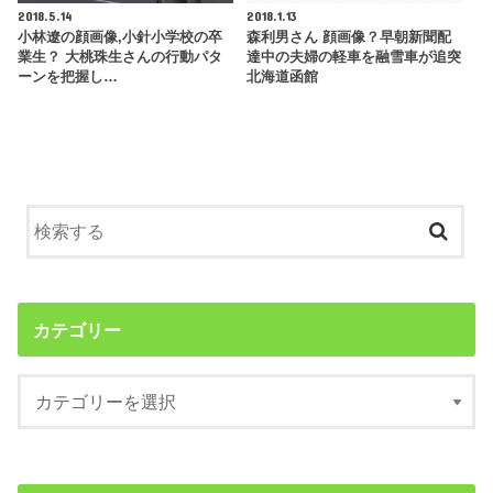
2018.5.14
2018.1.13
小林遼の顔画像,小針小学校の卒
森利男さん 顔画像？早朝新聞配
業生？ 大桃珠生さんの行動パタ
達中の夫婦の軽車を融雪車が追突
ーンを把握し…
北海道函館
カテゴリー