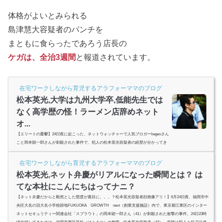
体格がよいとみられる
島津慧大容疑者のパンチを
まともに食らったであろう店長の
ケガは、全治3週間
と報道されています。
在宅ワークしながら育児するアラフォーママのブログ
松本英光,大学は九州大学卒,低能先生では
なく高学歴の怪！ラーメン店辞めネット
オ...
【エリートの憂鬱】24日夜に起こった、ネットウォッチャーで人気ブロガーhagexさん
こと岡本顕一郎さんが刺殺された事件で、犯人の松本英光容疑者の経歴が分かってき
ました。熊本県天草市出身の松本英光容疑者は、九州で最高峰の国立大学、九州大学
文学部出身のエリートでした。正社員としてラーメン店で働いていた男が店を辞めた
在宅ワークしながら育児するアラフォーママのブログ
理由は？(adsbygoogle = window.adsbygoogle || ).push({});スポンサーリンク(adsbygoogle
松本英光,ネット弁慶がリアルになった瞬間とは？ は
= window.adsbygoogle || ).push({});松本英光,出身は熊本県天草市Hagexを刺殺した松本
英光容疑者、九州大学を卒業...
てな本社にこんにちはってナニ？
【ネット弁慶だからと毅然とした態度が裏目に。。。？松本英光容疑者顔画像アリ！】6月24日夜、福岡市中
央区大名の旧大名小学校跡地FUKUOKA GROWTH next（創業支援施設）内で、東京都江東区のインター
ネットセキュリティー関連会社「スプラウト」の岡本顕一郎さん（41）が刺殺された衝撃の事件。24日23時