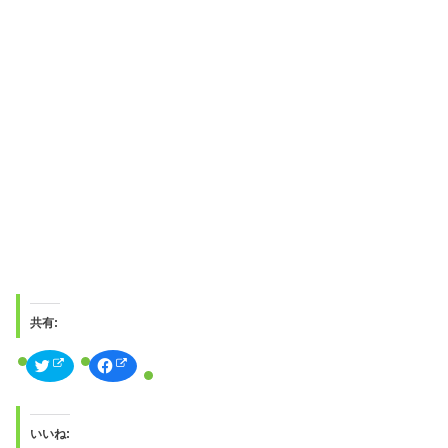
共有:
ク
F
リ
a
ッ
c
ク
e
し
b
て
o
T
o
いいね:
w
k