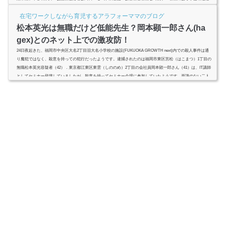
頃出頭してきたのは、福岡市東区筥松（はこまつ）の無職、松本英光容疑者（42）。容疑は殺人と銃刀法違
反の疑い。岡本顕一郎さん殺害容疑は、ネット上での罵り合い？ネット弁慶がリアルになった瞬間はいつ？
在宅ワークしながら育児するアラフォーママのブログ
はてな本社にこんにち...
松本英光は無職だけど低能先生？岡本顕一郎さん(ha
gex)とのネット上での激攻防！
24日夜起きた、福岡市中央区大名2丁目旧大名小学校の施設(FUKUOKA GROWTH next)内での殺人事件は通
り魔犯ではなく、殺意を持っての犯行だったようです。逮捕されたのは福岡市東区筥松（はこまつ）1丁目の
無職松本英光容疑者（42）．東京都江東区東雲（しののめ）2丁目の会社員岡本顕一郎さん（41）は、IT講師
としてセミナー登壇していましたが、殺意を持ってセミナー会場に参加していたようです。面識のない二人
は、ネット上では頻繁にやりとりしていた？無職だけど、低能先生なの？「ネット弁慶からの卒業」が犯行
動機？スポンサーリ...