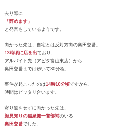
去り際に
「辞めます」
と発言もしているようです。
向かった先は、自宅とは反対方向の奥田交番。
13時頃に店を出
ており、
アルバイト先（アピタ富山東店）から
奥田交番までは歩いて30分程。
事件が起こったのは
14時10分頃
ですから、
時間はピッタリ合います。
寄り道をせずに向かった先は、
顔見知りの稲泉健一警部補
のいる
奥田交番
でした。