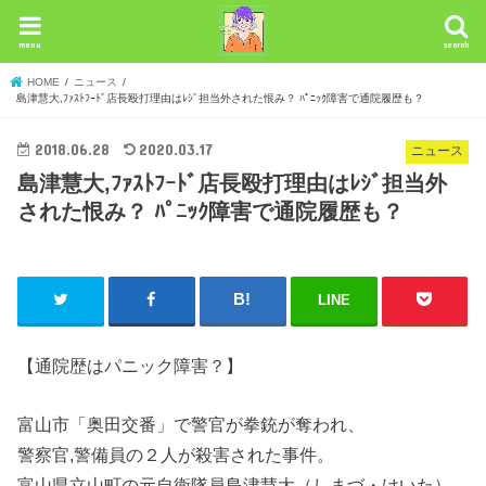
menu
search
HOME
ニュース
島津慧大,ﾌｧｽﾄﾌｰﾄﾞ店長殴打理由はﾚｼﾞ担当外された恨み？ ﾊﾟﾆｯｸ障害で通院履歴も？
2018.06.28
2020.03.17
ニュース
島津慧大,ﾌｧｽﾄﾌｰﾄﾞ店長殴打理由はﾚｼﾞ担当外
された恨み？ ﾊﾟﾆｯｸ障害で通院履歴も？
LINE
【通院歴はパニック障害？】
富山市「奥田交番」で警官が拳銃が奪われ、
警察官,警備員の２人が殺害された事件。
富山県立山町の元自衛隊員島津慧大（しまづ・けいた）