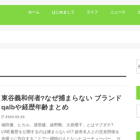
ホーム
はじめまして
ライフ
ニュース
東谷義和何者?なぜ捕まらない ブランド
qalbや経歴年齢まとめ
2022.02.20
城田優、ヒカル、渡部建、綾野剛、大原櫻子、とはマブダチ?
LINE履歴を公開するのは捕まらないの? 超有名人との交友関係を
赤裸々に告白することで一躍時の人となったユーチューバー。 ガ