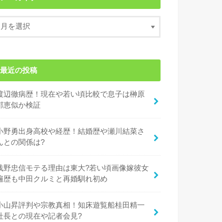
最近の投稿
渡辺徹病歴！現在や若い頃比較で息子は榊原
郁恵似か検証
小野勇出身高校や経歴！結婚歴や瀬川結菜さ
んとの関係は?
浅野忠信モテる理由は東大?若い頃画像嫁彼女
遍歴も中田クルミと再婚馴れ初め
小山昇評判や宗教真相！知床遊覧船桂田精一
社長との現在や記者会見?