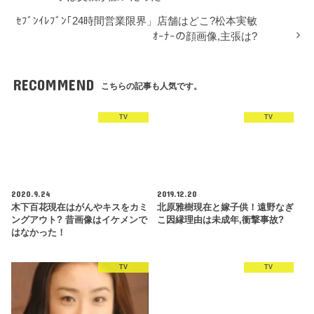
ｾﾌﾞﾝｲﾚﾌﾞﾝ｢24時間営業限界」店舗はどこ?松本実敏
ｵｰﾅｰの顔画像,主張は?
RECOMMEND
こちらの記事も人気です。
TV
TV
2020.9.24
2019.12.20
木下百花現在はがんやキスをカミ
北原雅樹現在と嫁子供！遠野なぎ
ングアウト? 昔画像はイケメンで
こ因縁理由は未成年,衝撃事故?
はなかった！
TV
TV