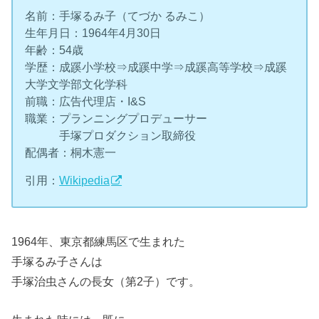
名前：手塚るみ子（てづか るみこ）
生年月日：1964年4月30日
年齢：54歳
学歴：成蹊小学校⇒成蹊中学⇒成蹊高等学校⇒成蹊
大学文学部文化学科
前職：広告代理店・I&S
職業：プランニングプロデューサー
手塚プロダクション取締役
配偶者：桐木憲一
引用：
Wikipedia
1964年、東京都練馬区で生まれた
手塚るみ子さんは
手塚治虫さんの長女（第2子）です。