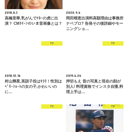
2018.8.3
2020.9.6
高橋里華,乳がんでﾏﾈｰの虎に出
岡田晴恵出演料高額理由は事務所
演？ CMｸｲｰﾝのいま昔画像とは？
ナベプロ? 告発その後詳細やモー
ニングショ…
TV
TV
2018.12.16
2019.6.26
村山輝星,英語子役はｷﾗﾘ！性別は
押切もえ 昔の写真と現在の顔が
ﾍﾞﾘｰｼｮｰﾄの女の子,かわいいの
別人! 料理資格でインスタ自慢,料
に…
理上手は…
TV
TV