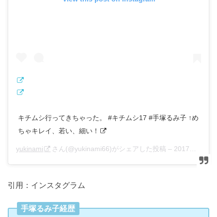
キチムシ行ってきちゃった。 #キチムシ17 #手塚るみ子 ↑め
ちゃキレイ、若い、細い！
yukinami
さん(@yukinami66)がシェアした投稿 –
2017年11月月7日午前2時40分PST
引用：インスタグラム
手塚るみ子経歴