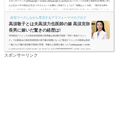
スポンサーリンク(adsbygoogle = window.adsbygoogle || ).push({});元パイロットの旦那と隠居生活?病気に苦し
んだ丘みつ子の現在は?丘みつ子さんという女優をご存知でしょうか?『前略おふくろ様』『池中玄太80キ
ロ』などで印象深い演技をされた名女優です。現在は、小田原で陶芸作家に転身している?旦那は元パイロッ
トで子供はいるの? (adsbygoogle = window.adsbygoogle || ).push({ google_ad_client: "ca-pub-4735429620646332",
在宅ワークしながら育児するアラフォーママのブログ
enable_page_level_ads: true });スポンサーリンク(adsbygoogl...
高須敬子とは夫高須力也医師の嫁 高須克弥
長男に嫁いだ驚きの経歴は!
YES高須クリニックの高須克弥医師の長男嫁は高須敬子医師『YES！高須クリニッ
ク』でお馴染みの高須克弥院長の息子嫁が綺麗になった?高須クリニックの医師は高須
一族だらけ?嫁の高須敬子医師の学歴、年齢など経歴が凄かった? (adsbygoogle = windo
w.adsbygoogle || ).push({ google_ad_client: "ca-pub-4735429620646332", enable_page_level
_ads: true });スポンサーリンク(adsbygoogle = window.adsbygoogle || ).push({});(adsbygoo
スポンサーリンク
gle = window.adsbygoogle || ).push({});高須敬子とは夫高須...