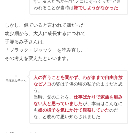
す。友人たちから“ピノコにそっくりだ”と言
われることが当時は
嫌でしようがなかった
しかし、似ていると言われて嫌だった
幼少期から、大人に成長するにつれて
手塚るみ子さんは、
「ブラック・ジャック」を読み直し、
その考えを変えたといいます。
人の言うことを聞かず、わがままで自由奔放
手塚るみ子さん
なピノコ
の姿は子供の頃の私そのままだと思
う。
当時、父のことを、
仕事ばかりで家族を顧み
ない人と思っていました
が、本当はこんなに
も
娘の様子を気にかけて観察していた
のだ
な、と改めて思い知らされました