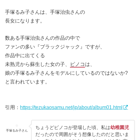
手塚るみ子さんは、手塚治虫さんの
長女になります。
数ある手塚治虫さんの作品の中で
ファンの多い『ブラックジャック』ですが、
作品中に出てくる
未熟児から蘇生した女の子、
ピノコ
は、
娘の手塚るみ子さんをモデルにしているのではないか?
と言われています。
引用：
https://tezukaosamu.net/jp/about/album01.html
ちょうどピノコが登場した頃、私は
幼稚園児
手塚るみ子さん
だったので周囲がそう想像したのだと思いま