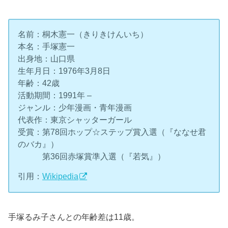
名前：桐木憲一（きりきけんいち）
本名：手塚憲一
出身地：山口県
生年月日：1976年3月8日
年齢：42歳
活動期間：1991年 –
ジャンル：少年漫画・青年漫画
代表作：東京シャッターガール
受賞：第78回ホップ☆ステップ賞入選（『ななせ君
のバカ』）
第36回赤塚賞準入選（『若気』）
引用：
Wikipedia
手塚るみ子さんとの年齢差は11歳。