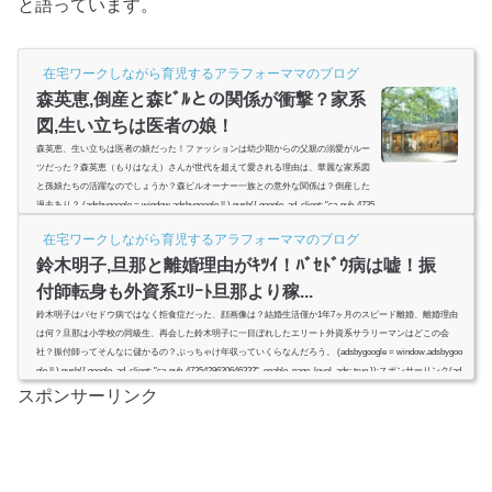
と語っています。
在宅ワークしながら育児するアラフォーママのブログ
森英恵,倒産と森ﾋﾞﾙとの関係が衝撃？家系
図,生い立ちは医者の娘！
森英恵、生い立ちは医者の娘だった！ファッションは幼少期からの父親の溺愛がルー
ツだった？森英恵（もりはなえ）さんが世代を超えて愛される理由は、華麗な家系図
と孫娘たちの活躍なのでしょうか？森ビルオーナー一族との意外な関係は？倒産した
過去あり？ (adsbygoogle = window.adsbygoogle || ).push({ google_ad_client: "ca-pub-4735
429620646332", enable_page_level_ads: true });スポンサーリンク(adsbygoogle = window.
在宅ワークしながら育児するアラフォーママのブログ
adsbygoogle || ).push({});(adsbygoogle = window.adsbygoogle ||...
鈴木明子,旦那と離婚理由がｷﾂｲ！ﾊﾞｾﾄﾞｳ病は嘘！振
付師転身も外資系ｴﾘｰﾄ旦那より稼...
鈴木明子はバセドウ病ではなく拒食症だった、顔画像は？結婚生活僅か1年7ヶ月のスピード離婚、離婚理由
は何？旦那は小学校の同級生、再会した鈴木明子に一目ぼれしたエリート外資系サラリーマンはどこの会
社？振付師ってそんなに儲かるの？ぶっちゃけ年収っていくらなんだろう。 (adsbygoogle = window.adsbygoo
gle || ).push({ google_ad_client: "ca-pub-4735429620646332", enable_page_level_ads: true });スポンサーリンク(ad
sbygoogle = window.adsbygoogle || ).push({});(adsbygoogle = w...
スポンサーリンク