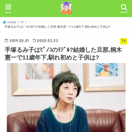
menu
search
HOME
TV
手塚るみ子はﾋﾟﾉｺのﾓﾃﾞﾙ?結婚した旦那,桐木憲一で11歳年下,馴れ初めと子供は?
2019.02.21
2020.03.23
TV
手塚るみ子はﾋﾟﾉｺのﾓﾃﾞﾙ?結婚した旦那,桐木
憲一で11歳年下,馴れ初めと子供は?