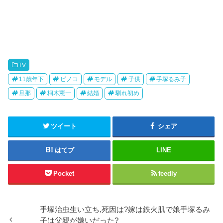
r
る
で
に
共
は
有
ク
(
リ
新
ッ
し
ク
い
し
ウ
て
ィ
く
ン
だ
TV
ド
さ
ウ
い
11歳年下
ピノコ
モデル
子供
手塚るみ子
で
(
開
新
旦那
桐木憲一
結婚
馴れ初め
き
し
ま
い
す
ウ
)
ィ
ン
ド
ツイート
シェア
ウ
で
開
き
はてブ
LINE
ま
す
)
Pocket
feedly
手塚治虫生い立ち,死因は?嫁は鉄火肌で娘手塚るみ
子は父親が嫌いだった?