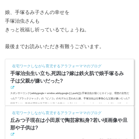
娘、手塚るみ子さんの幸せを
手塚治虫さんも
きっと祝福し祈っているでしょうね。
最後までお読みいただき有難うございます。
在宅ワークしながら育児するアラフォーママのブログ
手塚治虫生い立ち,死因は?嫁は鉄火肌で娘手塚るみ
子は父親が嫌いだった?
スポンサーリンク(adsbygoogle = window.adsbygoogle || ).push({});手塚治虫が描くヒロインは、理想の女性だ
った?『ブラックジャック』の『ピノコ』のモデルと言われた娘、手塚治虫は仕事熱心な父親が嫌いだった?
嫁悦子とは、晩婚で理想の鉄子肌とは違う女性だった? (adsbygoogle = window.adsbygoogle || ).push({ google_a
d_client: "ca-pub-4735429620646332", enable_page_level_ads: true });スポンサーリンク(adsbygoogle = window.ad
在宅ワークしながら育児するアラフォーママのブログ
sbygoogle || ).push({});(adsbygoogle = window.adsby...
丘みつ子現在は小田原で陶芸家転身?若い頃画像や旦
那や子供は?