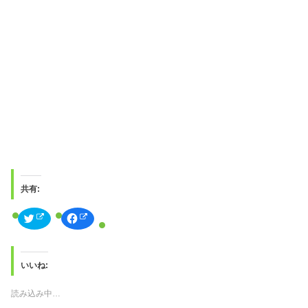
共有:
ク
F
リ
a
ッ
c
ク
e
し
b
て
o
T
o
いいね:
w
k
i
で
t
共
読み込み中…
t
有
e
す