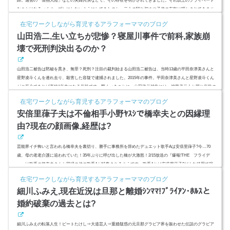
師。過去の「情熱大陸」などの夫婦共演などで、その存在を明かされてきました。それ以上のプライベート
なことはなるべくオープンにしないようにしてきたのか、二人の馴れ初めや子供の有無は明かされてきませ
んでしたが、今夜「グサッとアカデミア」で子供がいると初告白するようです。スポンサーリンク(adsbygoo
在宅ワークしながら育児するアラフォーママのブログ
gle = window.adsbygoogle || ).push({});林裕子は産婦人科医師で夫は林修出典：http://yunknown.com/出典：http://
山田浩二,生い立ちが悲惨？寝屋川事件で前科,家族崩
yunk...
壊で死刑判決出るのか？
山田浩二被告は黙秘を貫き、無罪？死刑？注目の裁判始まる山田浩二被告は、当時13歳の平田奈津美さんと
星野凌斗くんを連れ去り、殺害した容疑で逮捕されました。2015年の事件。平田奈津美さんと星野凌斗くん
がご存命であれば高校1年生になる年齢です。驚くべきことに、山田浩二被告には、被害者二人と同じ年齢の
娘がおり、また前科持ちで、本名を3度変えた過去を持つようです。その壮絶な生い立ちとは？ (adsbygoogle
在宅ワークしながら育児するアラフォーママのブログ
= window.adsbygoogle || ).push({ google_ad_client: "ca-pub-4735429620646332", ...
安倍里葎子夫は不倫相手小野ﾔｽｼで橋幸夫との因縁理
由?現在の顔画像,経歴は?
芸能界イチ怖いと言われる橋幸夫を裏切り、勝手に事務所を辞めたデュエット歌手Aは安倍里葎子?今…70
歳、母の老老介護に追われていた！35年ぶりに呼び出した橋が大激怒！2/15放送の『爆報!THE フライデ
ー』は歌手の橋幸夫さんと因縁の仲の歌手Aが特集されるようです。歌手Aとは安倍里葎子?どんな経歴で現
在の顔画像は? (adsbygoogle = window.adsbygoogle || ).push({ google_ad_client: "ca-pub-4735429620646332", ena
在宅ワークしながら育児するアラフォーママのブログ
ble_page_level_ads: true });スポンサーリンク(adsbygoogle = window.adsby...
細川ふみえ,現在近況は旦那と離婚ｼﾝﾏﾏ!ﾌﾞﾗｲｱﾝ･ﾎﾙｽと
婚約破棄の過去とは?
細川ふみえの転落人生！ビートたけし⇒大道芸人⇒重婚疑惑の元旦那グラビア界を賑わせた伝説のグラビア