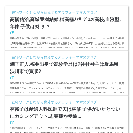
在宅ワークしながら育児するアラフォーママのブログ
高橋祐治,高城亜樹結婚,姉高橋ﾒｱﾘｰｼﾞｭﾝ!高校,血液型,
年俸,子供はｸｵｰﾀｰ?
高橋祐治選手（25）の姉は、高橋メアリージュンよ高橋ユウ！子供はクオーターに！サッカーJ1サガン鳥栖
のDF高橋祐治選手（25）と元AKB48で女優の高城亜樹さん（27）が大安の15日に、結婚したことを発表。高
城亜樹さんの所属事務所によると、結婚後も家庭を優先しながら芸能活動を行っていく予定で、挙式・披露
宴などについては現在未定としています。鳥栖市に今後は拠点を置き、サッカー選手の夫との新婚生活を送
在宅ワークしながら育児するアラフォーママのブログ
るようです。高橋祐治さんと高城亜樹さんの結婚で女優高橋メアリージュン（31）さんと高橋ユウさん（2
銅子正人,福井出身で高校学歴は?神社神主は群馬県
8）には義理姉になり...
渋川市で買収?
群馬県渋川市で神社買収で神主に?高齢者女性信頼得るため?架空の投資話で金をだまし取ったとして、投資
関連会社「テキシアジャパンホールディングス」（千葉市）の実質的経営者である銅子正人（どうこまさ
と）容疑者（41）ら10人が詐欺容疑で逮捕されました。KING（キング）として歌手田中正人として神社神主
そして銅子正人として逮捕された男の素顔とは?出身地は福井県で学歴は高卒?シンガポール在住の『テキシ
在宅ワークしながら育児するアラフォーママのブログ
ア』実質経営者は投資家で歌手（KING）で神社神主（田中正人）? (adsbygoogle = window.adsbygoogle || ).pu
林裕子は産婦人科医師で夫は林修 子供がいたとつい
sh({ ...
にカミングアウト,思春期か受験...
予備校講師というより、タレント、文化人のイメージが強い林修さん。奥様は、林裕子さんで産婦人科の医