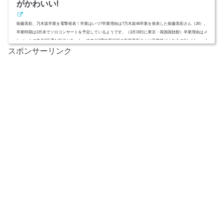
がかわいい!
衛藤美彩、乃木坂卒業を電撃発表！卒業はいつ?卒業理由は?乃木坂46卒業を発表した衛藤美彩さん（26）。
卒業時期は3月末でソロコンサートを予定しているようです。（3月19日に東京・両国国技館）卒業理由はメ
ンバーとの格差?不遇な時代があったって本当?選抜歴15回の衛藤美彩さんは卒業後どうなるの? (adsbygoogle
スポンサーリンク
= window.adsbygoogle || ).push({ google_ad_client: "ca-pub-4735429620646332", enable_page_level_ads: true });ス
ポンサーリンク(adsbygoogle = window.adsbygoogle || ).push({...