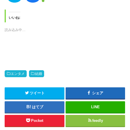
リ
a
ッ
c
ク
e
し
b
て
o
T
o
いいね:
w
k
i
で
t
共
読み込み中…
t
有
e
す
r
る
で
に
共
は
有
ク
(
リ
新
ッ
し
ク
い
し
ウ
て
ィ
く
ン
だ
エンタメ
結婚
ド
さ
ウ
い
で
(
開
新
き
し
ツイート
シェア
ま
い
す
ウ
)
ィ
ン
はてブ
LINE
ド
ウ
で
開
Pocket
feedly
き
ま
す