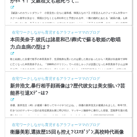
がﾔﾊﾞｲ！ 父親祖父も急死って...
【破談へのカウントダウン？ 小室圭生い立ちに違和感、韓国人なの？】小室圭さんのフォーダム大学ロー
スクール留学が決まり、帰国が少なくとも2011年だと予想される中、一般の婚約にあたる「納采の儀」も終
わっていない中、眞子さまとのご結婚はいつ頃になるのでしょうか。「王子さま待遇」のフォーダム大学留
学について婚約期間が長くなればなるほど、小室圭さんの生い立ちや家柄などパーソナルな部分に注目が集
在宅ワークしながら育児するアラフォーママのブログ
まっています。一卵性双生児と言われるほど仲の良い母親、小室佳代さんや父親、祖父について、また小室
本田美奈子.彼氏は諸星和己!葬式で蘇る歌姫の歌唱
佳代さんが受給し...
力,白血病の型は？
歌と結婚した女優で歌手の本田美奈子、生涯独身を貫いたのは愛した歌があったから！死因が白血病で19年
に亡くなった本田美奈子さん。『1986年のマリリン』でへそ出しルックが話題になった本田美奈子さんは38
年の若い人生を白血病いの病に侵され、絶たれてしまいました。1月24日放送の『シンソウ坂上』で歌に生
き、歌と結婚した本田美奈子さんが蘇ります。アイドル時代は光GENJIの諸星和己さんが彼氏で結婚間近の
在宅ワークしながら育児するアラフォーママのブログ
恋愛をしていた？本田美奈子さんが残した数々の歌の動画で本田美奈子さんを偲びます。 (adsbygoogle = win
新井浩文,暴行相手顔画像は?歴代彼女は美女揃い?芸
dow.adsbygoo...
能界引退Xﾃﾞｰは?
俳優、新井浩文（40）が逮捕！暴行ってヤバイやつだよね。。俳優の新井浩文が逮捕されました。昨年7月、
行きつけのマッサージ店の女性従業員を家に呼び付け、マッサージ施術中に暴行した容疑。芸能界引退の危
機か? (adsbygoogle = window.adsbygoogle || ).push({ google_ad_client: "ca-pub-4735429620646332", enable_page_
level_ads: true });スポンサーリンク(adsbygoogle = window.adsbygoogle || ).push({});(adsbygoogle = window.adsb
在宅ワークしながら育児するアラフォーママのブログ
ygoogle || ).push({});新井浩文,暴行相手顔画像は?俳...
衛藤美彩,選抜歴15回も控え?ﾐｽﾏｶﾞｼﾞﾝ,高校時代画像