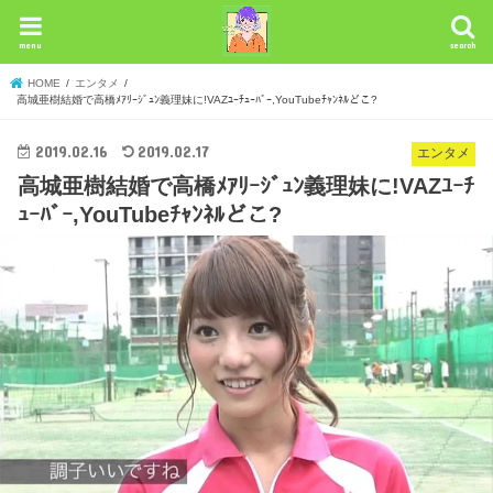
menu
search
HOME
エンタメ
高城亜樹結婚で高橋ﾒｱﾘｰｼﾞｭﾝ義理妹に!VAZﾕｰﾁｭｰﾊﾞｰ,YouTubeﾁｬﾝﾈﾙどこ?
2019.02.16
2019.02.17
エンタメ
高城亜樹結婚で高橋ﾒｱﾘｰｼﾞｭﾝ義理妹に!VAZﾕｰﾁ
ｭｰﾊﾞｰ,YouTubeﾁｬﾝﾈﾙどこ?