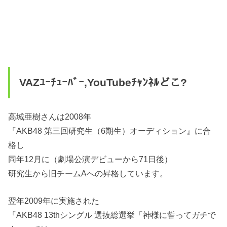
VAZﾕｰﾁｭｰﾊﾞｰ,YouTubeﾁｬﾝﾈﾙどこ?
高城亜樹さんは2008年
『AKB48 第三回研究生（6期生）オーディション』に合
格し
同年12月に（劇場公演デビューから71日後）
研究生から旧チームAへの昇格しています。
翌年2009年に実施された
『AKB48 13thシングル 選抜総選挙「神様に誓ってガチで