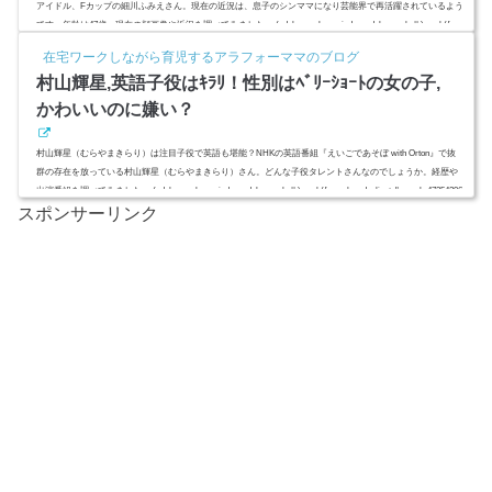
アイドル、Fカップの細川ふみえさん。現在の近況は、息子のシンママになり芸能界で再活躍されているよう
です。年齢は47歳。現在の顔画像や近況を調べてみました。 (adsbygoogle = window.adsbygoogle || ).push({ go
ogle_ad_client: "ca-pub-4735429620646332", enable_page_level_ads: true });スポンサーリンク(adsbygoogle = win
在宅ワークしながら育児するアラフォーママのブログ
dow.adsbygoogle || ).push({});(adsbygoogle = window.adsbygo...
村山輝星,英語子役はｷﾗﾘ！性別はﾍﾞﾘｰｼｮｰﾄの女の子,
かわいいのに嫌い？
村山輝星（むらやまきらり）は注目子役で英語も堪能？NHKの英語番組『えいごであそぼ with Orton』で抜
群の存在を放っている村山輝星（むらやまきらり）さん。どんな子役タレントさんなのでしょうか。経歴や
出演番組を調べてみました。 (adsbygoogle = window.adsbygoogle || ).push({ google_ad_client: "ca-pub-47354296
スポンサーリンク
20646332", enable_page_level_ads: true });スポンサーリンク(adsbygoogle = window.adsbygoogle || ).push({});(ad
sbygoogle = window.adsbygoogle || ).push({});村山輝星...