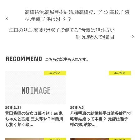
)
高橋祐治,高城亜樹結婚,姉高橋ﾒｱﾘｰｼﾞｭﾝ!高校,血液
型,年俸,子供はｸｵｰﾀｰ?
江口のりこ,安藤ｻｸﾗ双子で似てる?母親はﾀﾛｯﾄ占い
師!兄弟5人で4番目
RECOMMEND
こちらの記事も人気です。
エンタメ
エンタメ
2018.2.21
2018.4.3
菅田将暉の彼女は菜々緒！au鬼
舟橋明恵の結婚相手は渋谷健司で
ちゃんと乙姫 三太郎やＴＭ西川
略奪結婚って本当？ 元嫁は雅子
も驚く菜々緒…
様の妹,結婚…
エンタメ
エンタメ