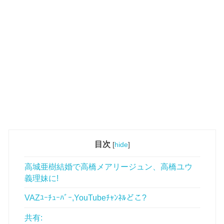
目次
[
hide
]
高城亜樹結婚で高橋メアリージュン、高橋ユウ
義理妹に!
VAZﾕｰﾁｭｰﾊﾞｰ,YouTubeﾁｬﾝﾈﾙどこ?
共有: