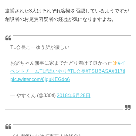
逮捕された3人はそれぞれ容疑を否認しているようですが
創設者の村尾翼容疑者の経歴が気になりますよね。
TL会長こーゆう所が優しい
お婆ちゃん無事に家までたどり着けて良かった
#イ
ベントチームTL
#思いやり
#TL会長
#TSUBASA
#317tl
pic.twitter.com/6jquKEGdo6
— やすくん (@330tl)
2018年6月28日