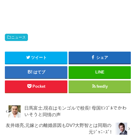
で
に
共
は
有
ク
(
リ
新
ッ
し
ク
い
し
ウ
て
ィ
く
ン
だ
ニュース
ド
さ
ウ
い
で
(
開
新
き
し
ま
い
ツイート
シェア
す
ウ
)
ィ
ン
ド
はてブ
LINE
ウ
で
開
き
Pocket
feedly
ま
す
)
日馬富士,現在はモンゴルで校長! 母国ﾓﾝｺﾞﾙでかわ
いそうと同情の声
友井雄亮,元嫁との離婚原因もDV?大野智とは同期の
元ｼﾞｬﾆｰｽﾞ!