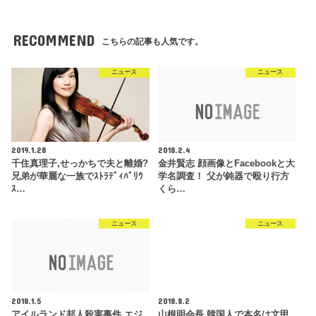
RECOMMEND
こちらの記事も人気です。
ニュース
ニュース
2019.1.28
2018.2.4
千住真理子,せっかちで夫と離婚?
金井賢志 顔画像とFacebookと大
兄弟が華麗な一族でｽﾄﾗﾃﾞｨﾊﾞﾘｳ
学名調査！ 父が鈍器で殴り行方
ｽ…
くら…
ニュース
ニュース
2018.1.5
2018.8.2
アイルランド邦人殺害事件 エジ
山根明会長,韓国人で本名は文甲