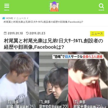
menu
search
HOME
ニュース
村尾翼と村尾光康は兄弟!日大ｻｰｸﾙTL創設者の経歴や顔画像,Facebookは?
2019.01.10
2019.01.23
ニュース
村尾翼と村尾光康は兄弟!日大ｻｰｸﾙTL創設者の
経歴や顔画像,Facebookは?