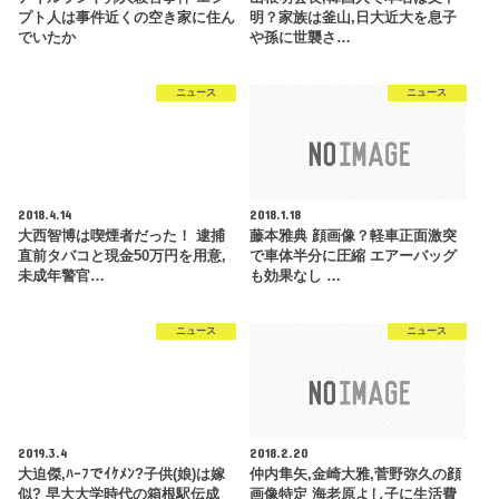
プト人は事件近くの空き家に住ん
明？家族は釜山,日大近大を息子
でいたか
や孫に世襲さ…
ニュース
ニュース
2018.4.14
2018.1.18
大西智博は喫煙者だった！ 逮捕
藤本雅典 顔画像？軽車正面激突
直前タバコと現金50万円を用意,
で車体半分に圧縮 エアーバッグ
未成年警官…
も効果なし …
ニュース
ニュース
2019.3.4
2018.2.20
大迫傑,ﾊｰﾌでｲｹﾒﾝ?子供(娘)は嫁
仲内隼矢,金崎大雅,菅野弥久の顔
似? 早大大学時代の箱根駅伝成
画像特定 海老原よし子に生活費