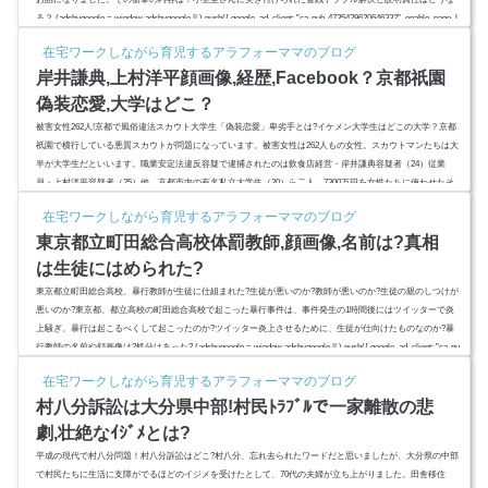
る？ (adsbygoogle = window.adsbygoogle || ).push({ google_ad_client: "ca-pub-4735429620646332", enable_page_l
evel_ads: true });スポンサーリンク(adsbygoogle = window.adsbygoo...
在宅ワークしながら育児するアラフォーママのブログ
岸井謙典,上村洋平顔画像,経歴,Facebook？京都祇園
偽装恋愛,大学はどこ？
被害女性262人!京都で風俗違法スカウト大学生「偽装恋愛」卑劣手とは?イケメン大学生はどこの大学？京都
祇園で横行している悪質スカウトが問題になっています。被害女性は262人もの女性。スカウトマンたちは大
半が大学生だといいます。職業安定法違反容疑で逮捕されたのは飲食店経営・岸井謙典容疑者（24）従業
員・上村洋平容疑者（25）他、京都市内の有名私立大学生（20）ら二人。7300万円を女性たちに使わせたそ
の卑劣手口とは?どうして女性たちは騙されるのか。京都の有名私立大学はどこ？ (adsbygoogle = window.ads
在宅ワークしながら育児するアラフォーママのブログ
bygoogle |...
東京都立町田総合高校体罰教師,顔画像,名前は?真相
は生徒にはめられた?
東京都立町田総合高校、暴行教師が生徒に仕組まれた?生徒が悪いのか?教師が悪いのか?生徒の親のしつけが
悪いのか?東京都、都立高校の町田総合高校で起こった暴行事件は、事件発生の1時間後にはツイッターで炎
上騒ぎ。暴行は起こるべくして起こったのか?ツイッター炎上させるために、生徒が仕向けたものなのか?暴
行教師の名前や顔画像は?処分はあった? (adsbygoogle = window.adsbygoogle || ).push({ google_ad_client: "ca-pu
b-4735429620646332", enable_page_level_ads: true });スポンサーリ...
在宅ワークしながら育児するアラフォーママのブログ
村八分訴訟は大分県中部!村民ﾄﾗﾌﾞﾙで一家離散の悲
劇,壮絶なｲｼﾞﾒとは?
平成の現代で村八分問題！村八分訴訟はどこ?村八分、忘れ去られたワードだと思いましたが、大分県の中部
で村民たちに生活に支障がでるほどのイジメを受けたとして、70代の夫婦が立ち上がりました。田舎移住