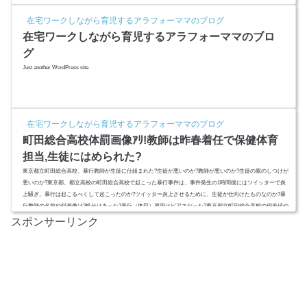
賀研二さんの生い立ちを調べてみました。 (adsbygoogle = window.adsbygoogle || ).push({ google_ad_cli...
在宅ワークしながら育児するアラフォーママのブログ
在宅ワークしながら育児するアラフォーママのブロ
グ
Just another WordPress site
在宅ワークしながら育児するアラフォーママのブログ
町田総合高校体罰画像ｱﾘ!教師は昨春着任で保健体育
担当,生徒にはめられた?
東京都立町田総合高校、暴行教師が生徒に仕組まれた?生徒が悪いのか?教師が悪いのか?生徒の親のしつけが
悪いのか?東京都、都立高校の町田総合高校で起こった暴行事件は、事件発生の1時間後にはツイッターで炎
上騒ぎ。暴行は起こるべくして起こったのか?ツイッター炎上させるために、生徒が仕向けたものなのか?暴
行教師の名前や顔画像は?処分はあった?暴行（体罰）原因はピアスだった?東京都立町田総合高校の偏差値や
アクセス、口コミは? (adsbygoogle = window.adsbygoogle || ).push({ google_ad_client: "ca-pub-4...
スポンサーリンク