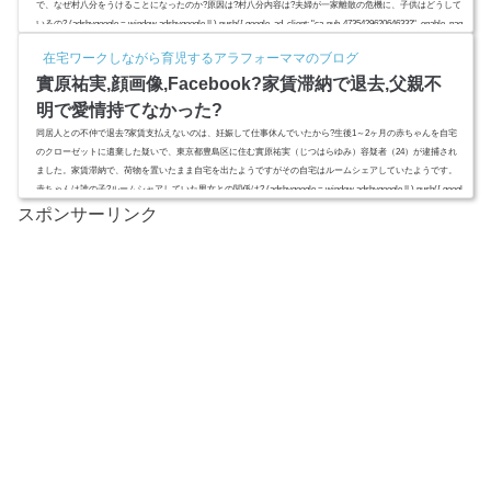
で、なぜ村八分をうけることになったのか?原因は?村八分内容は?夫婦が一家離散の危機に、子供はどうして
いるの? (adsbygoogle = window.adsbygoogle || ).push({ google_ad_client: "ca-pub-4735429620646332", enable_pag
e_level_ads: true });スポンサーリンク(adsbygoogle = window.adsby...
在宅ワークしながら育児するアラフォーママのブログ
實原祐実,顔画像,Facebook?家賃滞納で退去,父親不
明で愛情持てなかった?
同居人との不仲で退去?家賃支払えないのは、妊娠して仕事休んでいたから?生後1～2ヶ月の赤ちゃんを自宅
のクローゼットに遺棄した疑いで、東京都豊島区に住む實原祐実（じつはらゆみ）容疑者（24）が逮捕され
ました。家賃滞納で、荷物を置いたまま自宅を出たようですがその自宅はルームシェアしていたようです。
赤ちゃんは誰の子?ルームシャアしていた男女との関係は? (adsbygoogle = window.adsbygoogle || ).push({ googl
e_ad_client: "ca-pub-4735429620646332", enable_page_level_ads: true }...
スポンサーリンク