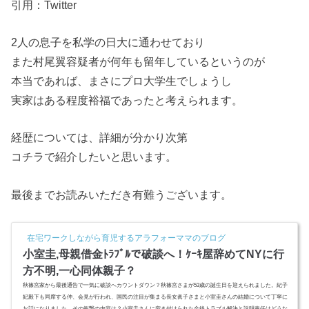
引用：Twitter
2人の息子を私学の日大に通わせており
また村尾翼容疑者が何年も留年しているというのが
本当であれば、まさにプロ大学生でしょうし
実家はある程度裕福であったと考えられます。
経歴については、詳細が分かり次第
コチラで紹介したいと思います。
最後までお読みいただき有難うございます。
在宅ワークしながら育児するアラフォーママのブログ
小室圭,母親借金ﾄﾗﾌﾞﾙで破談へ！ｹｰｷ屋辞めてNYに行
方不明,一心同体親子？
秋篠宮家から最後通告で一気に破談へカウントダウン？秋篠宮さまが53歳の誕生日を迎えられました。紀子
妃殿下も同席する仲、会見が行われ、国民の注目が集まる長女眞子さまと小室圭さんの結婚について丁寧に
お話になりました。その衝撃の内容は？小室圭さんに突き付けられた金銭トラブル解決と説明責任はどうな