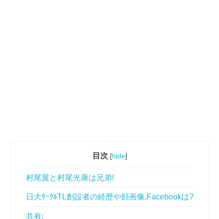
目次
[
hide
]
村尾翼と村尾光康は兄弟!
日大ｻｰｸﾙTL創設者の経歴や顔画像,Facebookは?
共有: