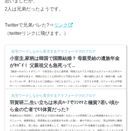
思いましたが、
2人は兄弟だったようです。
Twitterで兄弟バレた?⇒
リンク
（twitterリンクに飛びます。）
在宅ワークしながら育児するアラフォーママのブログ
小室圭,家柄は韓国で国際結婚？ 母親受給の遺族年金
がﾔﾊﾞｲ！ 父親祖父も急死って...
【破談へのカウントダウン？ 小室圭生い立ちに違和感、韓国人なの？】小室圭さんのフォーダム大学ロー
スクール留学が決まり、帰国が少なくとも2011年だと予想される中、一般の婚約にあたる「納采の儀」も終
わっていない中、眞子さまとのご結婚はいつ頃になるのでしょうか。「王子さま待遇」のフォーダム大学留
学について婚約期間が長くなればなるほど、小室圭さんの生い立ちや家柄などパーソナルな部分に注目が集
まっています。一卵性双生児と言われるほど仲の良い母親、小室佳代さんや父親、祖父について、また小室
在宅ワークしながら育児するアラフォーママのブログ
佳代さんが受給し...
羽賀研二,生い立ちは米兵ﾊｰﾌでｼﾝﾏﾏと極貧?若い頃か
ら金の亡者でﾋﾓ体質だった?
再逮捕された羽賀研二、出所予定まで13日の再逮捕！元タレントの羽賀研二さんが再逮捕されたというビッ
グニュース。逮捕容疑は、賠償逃れるため財産分与を装った疑い。嫁や子供もいたのに、実は2016年に離婚
していた事実も。若い頃は、誠意大将軍として、梅宮アンナさんとのﾍﾟｱﾇｰ肖像画でも話題になった羽賀研二
さんですが現在は沖縄刑務所で6年の刑期を間もなく全うするとみられていました。極貧だったとみられる羽