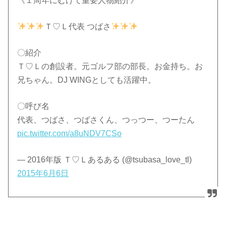
《１周年にむけて重要人物紹介》
Ｔ♡Ｌ代表 つばさ
〇紹介
Ｔ♡Ｌの創設者。元ゴルフ部の部長。お金持ち。お
兄ちゃん。DJ WINGとしても活躍中。
〇呼び名
代表、つばさ、つばさくん、つっつー、つーたん
pic.twitter.com/a8uNDV7CSo
— 2016年版 Ｔ♡Ｌあるある (@tsubasa_love_tl)
2015年6月6日