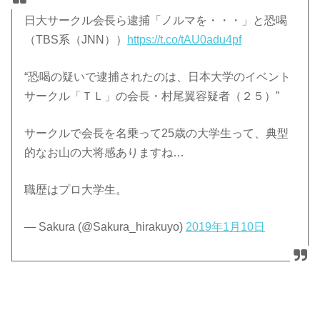
日大サークル会長ら逮捕「ノルマを・・・」と恐喝
（TBS系（JNN））
https://t.co/tAU0adu4pf
“恐喝の疑いで逮捕されたのは、日本大学のイベント
サークル「ＴＬ」の会長・村尾翼容疑者（２５）”
サークルで会長を名乗って25歳の大学生って、典型
的なお山の大将感ありますね…
職歴はプロ大学生。
— Sakura (@Sakura_hirakuyo)
2019年1月10日