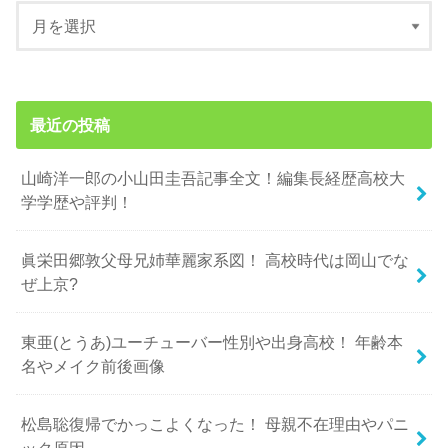
最近の投稿
山崎洋一郎の小山田圭吾記事全文！編集長経歴高校大
学学歴や評判！
眞栄田郷敦父母兄姉華麗家系図！ 高校時代は岡山でな
ぜ上京?
東亜(とうあ)ユーチューバー性別や出身高校！ 年齢本
名やメイク前後画像
松島聡復帰でかっこよくなった！ 母親不在理由やパニ
ック原因