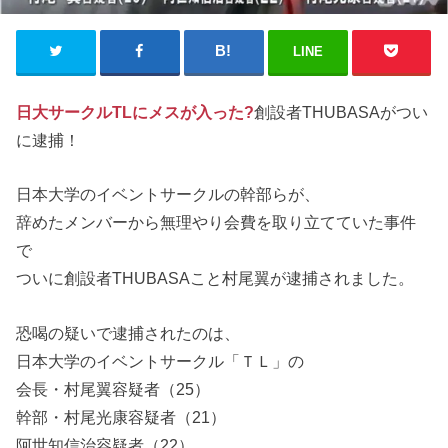
LINE
日大サークルTLにメスが入った?
創設者THUBASAがつい
に逮捕！
日本大学のイベントサークルの幹部らが、
辞めたメンバーから無理やり会費を取り立てていた事件
で
ついに創設者THUBASAこと村尾翼が逮捕されました。
恐喝の疑いで逮捕されたのは、
日本大学のイベントサークル「ＴＬ」の
会長・村尾翼容疑者（25）
幹部・村尾光康容疑者（21）
阿世知信治容疑者（22）