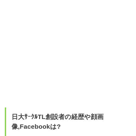
日大ｻｰｸﾙTL創設者の経歴や顔画
像,Facebookは?