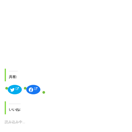
共有:
ク
F
リ
a
ッ
c
ク
e
し
b
て
o
T
o
いいね:
w
k
i
で
t
共
読み込み中...
t
有
e
す
r
る