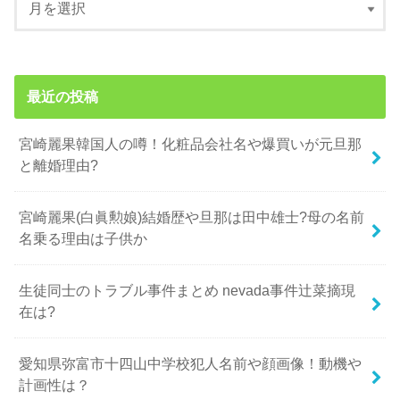
最近の投稿
宮崎麗果韓国人の噂！化粧品会社名や爆買いが元旦那
と離婚理由?
宮崎麗果(白眞勲娘)結婚歴や旦那は田中雄士?母の名前
名乗る理由は子供か
生徒同士のトラブル事件まとめ nevada事件辻菜摘現
在は?
愛知県弥富市十四山中学校犯人名前や顔画像！動機や
計画性は？