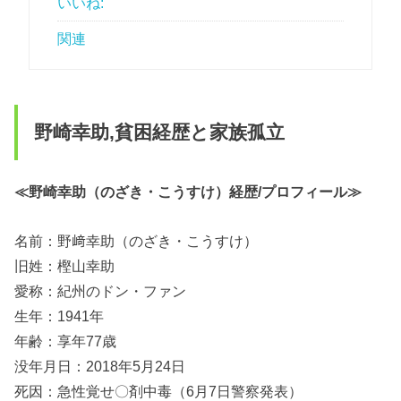
いいね:
関連
野崎幸助,貧困経歴と家族孤立
≪野崎幸助（のざき・こうすけ）経歴/プロフィール≫
名前：野﨑幸助（のざき・こうすけ）
旧姓：樫山幸助
愛称：紀州のドン・ファン
生年：1941年
年齢：享年77歳
没年月日：2018年5月24日
死因：急性覚せ〇剤中毒（6月7日警察発表）