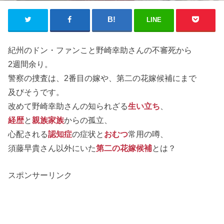
LINE
紀州のドン・ファンこと野崎幸助さんの不審死から
2週間余り。
警察の捜査は、2番目の嫁や、第二の花嫁候補にまで
及びそうです。
改めて野崎幸助さんの知られざる
生い立ち
、
経歴
と
親族家族
からの孤立、
心配される
認知症
の症状と
おむつ
常用の噂、
須藤早貴さん以外にいた
第二の花嫁候補
とは？
スポンサーリンク