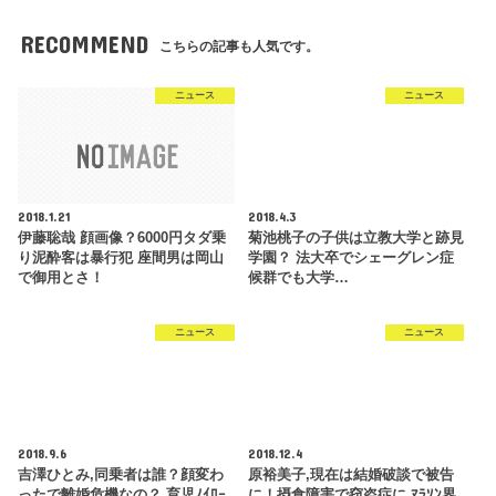
RECOMMEND
こちらの記事も人気です。
ニュース
ニュース
2018.1.21
2018.4.3
伊藤聡哉 顔画像？6000円タダ乗
菊池桃子の子供は立教大学と跡見
り泥酔客は暴行犯 座間男は岡山
学園？ 法大卒でシェーグレン症
で御用とさ！
候群でも大学…
ニュース
ニュース
2018.9.6
2018.12.4
吉澤ひとみ,同乗者は誰？顔変わ
原裕美子,現在は結婚破談で被告
ったで離婚危機なの？ 育児ﾉｲﾛｰ
に！摂食障害で窃盗症に,ﾏﾗｿﾝ界