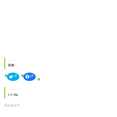
共有:
ク
F
リ
a
ッ
c
ク
e
し
b
て
o
T
o
いいね:
w
k
i
で
t
共
読み込み中…
t
有
e
す
r
る
で
に