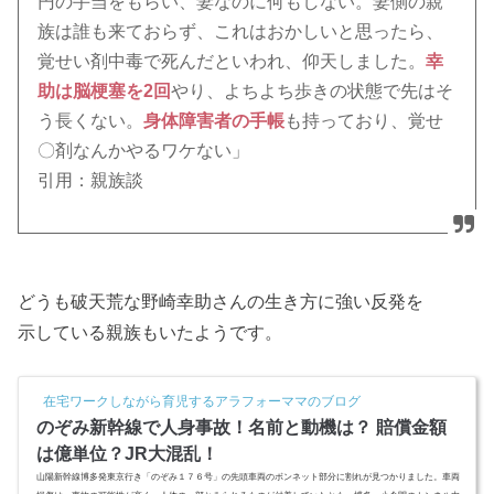
円の手当をもらい、妻なのに何もしない。妻側の親
族は誰も来ておらず、これはおかしいと思ったら、
覚せい剤中毒で死んだといわれ、仰天しました。
幸
助は脳梗塞を2回
やり、よちよち歩きの状態で先はそ
う長くない。
身体障害者の手帳
も持っており、覚せ
〇剤なんかやるワケない」
引用：親族談
どうも破天荒な野崎幸助さんの生き方に強い反発を
示している親族もいたようです。
在宅ワークしながら育児するアラフォーママのブログ
のぞみ新幹線で人身事故！名前と動機は？ 賠償金額
は億単位？JR大混乱！
山陽新幹線博多発東京行き「のぞみ１７６号」の先頭車両のボンネット部分に割れが見つかりました。車両