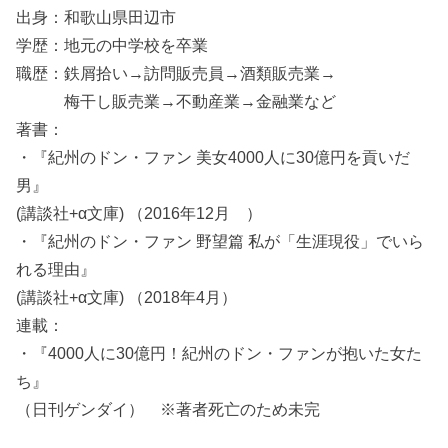
出身：和歌山県田辺市
学歴：地元の中学校を卒業
職歴：鉄屑拾い→訪問販売員→酒類販売業→
梅干し販売業→不動産業→金融業など
著書：
・『紀州のドン・ファン 美女4000人に30億円を貢いだ
男』
(講談社+α文庫) （2016年12月 ）
・『紀州のドン・ファン 野望篇 私が「生涯現役」でいら
れる理由』
(講談社+α文庫) （2018年4月）
連載：
・『4000人に30億円！紀州のドン・ファンが抱いた女た
ち』
（日刊ゲンダイ） ※著者死亡のため未完