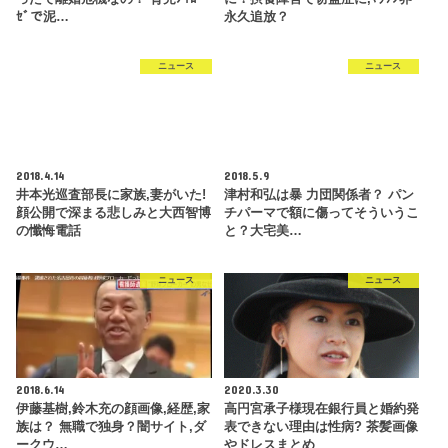
ｾﾞで泥…
永久追放？
ニュース
ニュース
2018.4.14
2018.5.9
井本光巡査部長に家族,妻がいた!
津村和弘は暴 力団関係者？ パン
顔公開で深まる悲しみと大西智博
チパーマで額に傷ってそういうこ
の懺悔電話
と？大宅美…
ニュース
ニュース
2018.6.14
2020.3.30
伊藤基樹,鈴木充の顔画像,経歴,家
高円宮承子様現在銀行員と婚約発
族は？ 無職で独身？闇サイト,ダ
表できない理由は性病? 茶髪画像
ークウ…
やドレスまとめ