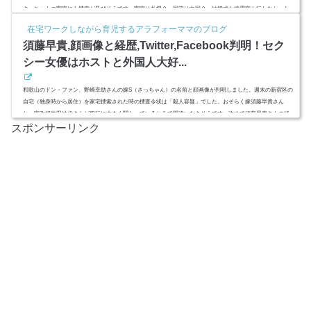
さっちゃんの実家にも捜索が及びそうです。実家は札幌？ 国籍は中国？ 結婚式も披露宴も行わなかった
事実婚の野崎幸助さん。派手なことが大好きだったはずの野崎さんらしからぬ行動です。札幌の両親には知
在宅ワークしながら育児するアラフォーママのブログ
らせないでほしい？絶縁状態のワケとは。。。スポンサーリンク(adsbygoogle = window.adsbygoogle || ).push
須藤早貴,顔画像と経歴,Twitter,Facebook判明！セク
({});野崎...
シー女優はホストと外国人大好...
和歌山のドン・ファン、野崎幸助さんの嫁S（さっちゃん）の名前と顔画像が判明しました。週末の新宿区の
自宅（独身時から居住）を家宅捜索された時の捜査令状は「殺人容疑」でした。おそらく嫁須藤早貴さん
と、家政婦竹田純代さんが犯行に大きく関わっているとみて間違いなさそうです。改めて須藤早貴さんの経
スポンサーリンク
歴とSNS（Twitter、Facebook）、嫁さっちゃんが「金の亡者」になった理由を調べてみました。スポンサー
リンク(adsbygoogle = window.adsbygoogle || ).push({});須藤早貴,顔画像と経歴,Twitter,Facebook判明！嫁さっ
ちゃんこと...