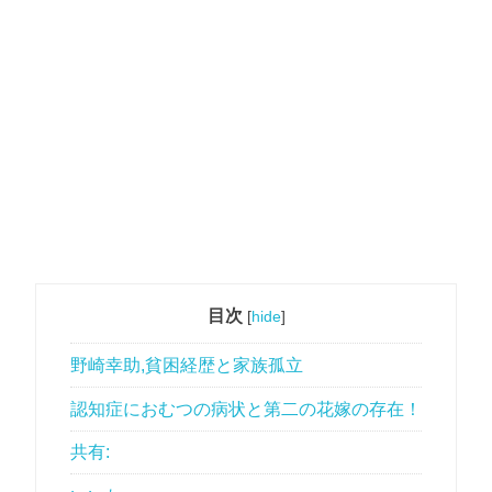
目次
[
hide
]
野崎幸助,貧困経歴と家族孤立
認知症におむつの病状と第二の花嫁の存在！
共有: