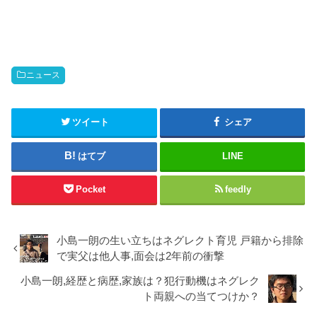
共
は
有
ク
(
リ
新
ッ
し
ク
い
し
ウ
て
ィ
く
ン
だ
ニュース
ド
さ
ウ
い
で
(
開
新
き
し
ツイート
シェア
ま
い
す
ウ
)
ィ
ン
はてブ
LINE
ド
ウ
で
開
Pocket
feedly
き
ま
す
)
小島一朗の生い立ちはネグレクト育児 戸籍から排除
で実父は他人事,面会は2年前の衝撃
小島一朗,経歴と病歴,家族は？犯行動機はネグレク
ト両親への当てつけか？