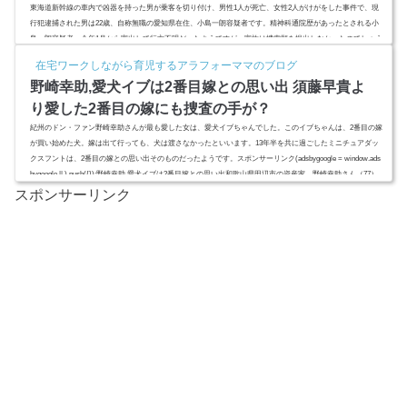
東海道新幹線の車内で凶器を持った男が乗客を切り付け、男性1人が死亡、女性2人がけがをした事件で、現
行犯逮捕された男は22歳、自称無職の愛知県在住、小島一朗容疑者です。精神科通院歴があったとされる小
島一朗容疑者。今年1月から家出して行方不明だったようですが、家族は捜索願を提出しなかったのでしょう
か。両親とは不仲、家族内の孤立、ネグレクト育児、無職、自殺願望、自閉症、小島一朗容疑者の経歴と病
在宅ワークしながら育児するアラフォーママのブログ
歴、家族関係を追いました。スポンサーリンク(adsbygoogle = window.adsbygoogle || ).push({});小島一朗,経歴
野崎幸助,愛犬イブは2番目嫁との思い出 須藤早貴よ
と病歴,家...
り愛した2番目の嫁にも捜査の手が？
紀州のドン・ファン野崎幸助さんが最も愛した女は、愛犬イブちゃんでした。このイブちゃんは、2番目の嫁
が買い始めた犬。嫁は出て行っても、犬は渡さなかったといいます。13年半を共に過ごしたミニチュアダッ
クスフントは、2番目の嫁との思い出そのものだったようです。スポンサーリンク(adsbygoogle = window.ads
bygoogle || ).push({});野崎幸助,愛犬イブは2番目嫁との思い出和歌山県田辺市の資産家、野崎幸助さん（77）
が不審死で亡くなったのは5月24日。そこから2週間経ってやっと死因が特定されました。死因は、急性覚せ
スポンサーリンク
〇剤中毒...