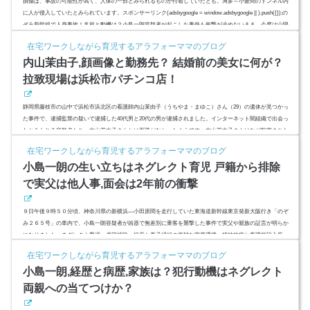
損傷は、事故の可能性が高く、人体の一部とみられるものが付着していたとも。博多～小倉間のトンネル内
に人が侵入していたとみられています。スポンサーリンク(adsbygoogle = window.adsbygoogle || ).push({});の
ぞみ新幹線で人身事故！名前と動機は？小島一朗容疑者が起こした事件も衝撃が冷めないまま、今度は山陽
新幹線で事故が起こりました。第1報告では、新幹線の車体の一部に亀裂が生じてということだったので、点
在宅ワークしながら育児するアラフォーママのブログ
検ミスか、...
内山茉由子,顔画像と勤務先？ 結婚前の美女に何が？
拉致現場は浜松市パチンコ店！
静岡県藤枝市の山中で浜松市浜北区の看護師内山茉由子（うちやま・まゆこ）さん（29）の遺体が見つかっ
た事件で、逮捕監禁の疑いで逮捕した40代男と20代の男が逮捕されました。インターネット闇組織で出会っ
たとみられる容疑者たち。内山茉由子さんとは面識がなかったようです。内山茉由子さんはなぜ殺害された
のでしょうか。結婚していたのか？勤務先は？顔画像は？スポンサーリンク(adsbygoogle = window.adsbygoo
在宅ワークしながら育児するアラフォーママのブログ
gle || ).push({});内山茉由子さん,顔画像と勤務先？静岡県藤枝市の山中で浜松市浜北区の看護師、内山茉由子
小島一朗の生い立ちはネグレクト育児 戸籍から排除
さん（29）...
で実父は他人事,面会は2年前の衝撃
９日午後９時５０分頃、神奈川県の新横浜―小田原間を走行していた東海道新幹線東京発新大阪行き「のぞ
み２６５号」の車内で、小島一朗容疑者が凶器で無差別に乗客を襲撃した事件で実父や親族の証言が明らか
になりました。ネグレクト育児、戸籍排除、祖母と養子縁組の複雑な家庭環境、精神的病と養護施設入所
歴、オール5の哲学大好き少年期小島一朗容疑者の犯行動機は、「両親に愛されたかった」スポンサーリンク
在宅ワークしながら育児するアラフォーママのブログ
(adsbygoogle = window.adsbygoogle || ).push({});小島一朗の生い立ちはネグレクト育児小島一朗の父「それを
小島一朗,経歴と病歴,家族は？犯行動機はネグレクト
償うように生...
両親への当てつけか？