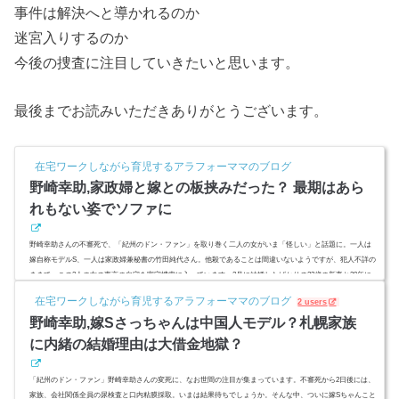
事件は解決へと導かれるのか
迷宮入りするのか
今後の捜査に注目していきたいと思います。
最後までお読みいただきありがとうございます。
在宅ワークしながら育児するアラフォーママのブログ
野崎幸助,家政婦と嫁との板挟みだった？ 最期はあら
れもない姿でソファに
野崎幸助さんの不審死で、「紀州のドン・ファン」を取り巻く二人の女がいま「怪しい」と話題に。一人は
嫁自称モデルS、一人は家政婦兼秘書の竹田純代さん。他殺であることは間違いないようですが、犯人不詳の
ままで、この2人の女の東京の自宅を家宅捜索に入っています。2月に結婚したばかりの22歳の新妻と30年に
渡り野崎社長の身の回りのお世話を続けた元六本木ホステスの家政婦、竹田純代さん。そもそも二人は良好
在宅ワークしながら育児するアラフォーママのブログ
2 users
な関係なのでしょうか？ 二人の女に発見された時の野崎社長のあられもない姿とは？スポンサーリンク(ad
野崎幸助,嫁Sさっちゃんは中国人モデル？札幌家族
sbygoogle = win...
に内緒の結婚理由は大借金地獄？
「紀州のドン・ファン」野崎幸助さんの変死に、なお世間の注目が集まっています。不審死から2日後には、
家族、会社関係全員の尿検査と口内粘膜採取。いまは結果待ちでしょうか。そんな中、ついに嫁Sちゃんこと