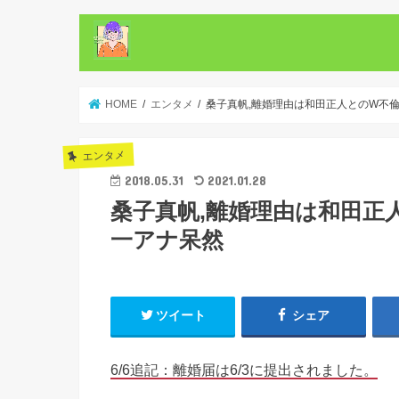
HOME
エンタメ
桑子真帆,離婚理由は和田正人とのW不倫
エンタメ
2018.05.31
2021.01.28
桑子真帆,離婚理由は和田正
一アナ呆然
ツイート
シェア
6/6追記：離婚届は6/3に提出されました。