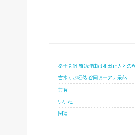
桑子真帆,離婚理由は和田正人との
吉木りさ唖然,谷岡慎一アナ呆然
共有:
いいね:
関連