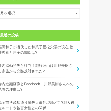
最近の投稿
福田和子が潜伏した和菓子屋松栄堂の現在!松
井秀喜と息子の関係は?
寺内進勤務先と評判！犯行理由は川野美樹さ
ん家族から交際反対された?
寺内進顔画像とFacebook！川野美樹さんへの
執着の理由は?
福岡市博多駅通り魔殺人事件現場どこ?犯人逃
走ルートや被害女性との関係！