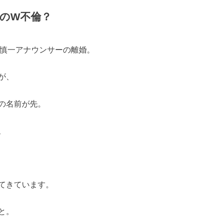
とのW不倫？
岡慎一アナウンサーの離婚。
が、
の名前が先。
、
てきています。
と。