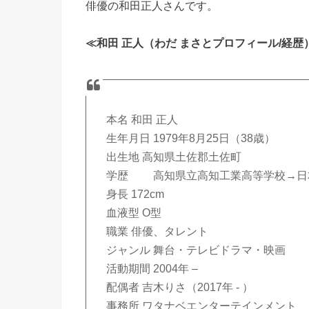
俳優の和田正人さんです。
≪和田 正人（わだ まさとプロフィール/経歴
本名 和田 正人
生年月日 1979年8月25日（38歳）
出生地 高知県土佐郡土佐町
学歴 高知県立高知工業高等学校→日
身長 172cm
血液型 O型
職業 俳優、タレント
ジャンル 舞台・テレビドラマ・映画
活動期間 2004年 –
配偶者 吉木りさ（2017年 ‐ ）
事務所 ワタナベエンターテインメント