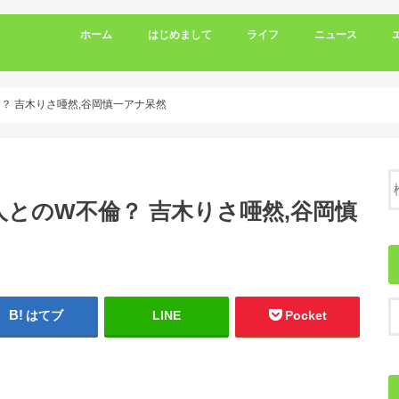
ホーム
はじめまして
ライフ
ニュース
？ 吉木りさ唖然,谷岡慎一アナ呆然
人とのW不倫？ 吉木りさ唖然,谷岡慎
はてブ
LINE
Pocket