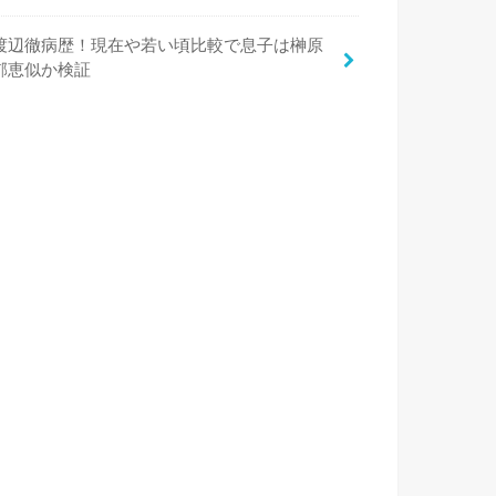
渡辺徹病歴！現在や若い頃比較で息子は榊原
郁恵似か検証